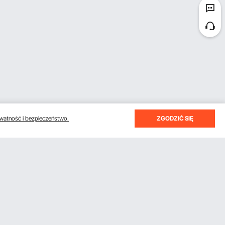
watność i bezpieczeństwo.
ZGODZIĆ SIĘ
otrzymywać e-maile z oszczędnościami i wskazówkami.
Subskrybuj