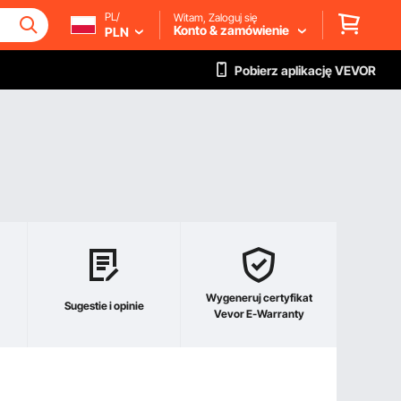
PL/
Witam, Zaloguj się
Konto & zamówienie
PLN
Pobierz aplikację VEVOR
Wygeneruj certyfikat
Sugestie i opinie
Vevor E-Warranty