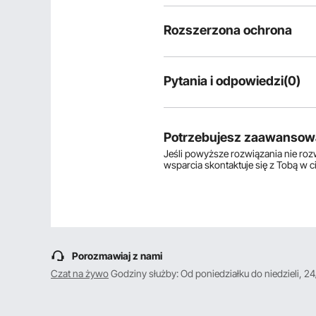
Rozszerzona ochrona
Pytania i odpowiedzi(0)
Typowe pytania dotyczące produ
Czy produkt jest trwały? ...
Potrzebujesz zaawansow
Jeśli powyższe rozwiązania nie ro
wsparcia skontaktuje się z Tobą w 
Zadaj pierwsze pytanie
Porozmawiaj z nami
Czat na żywo
Godziny służby: Od poniedziałku do niedzieli, 24