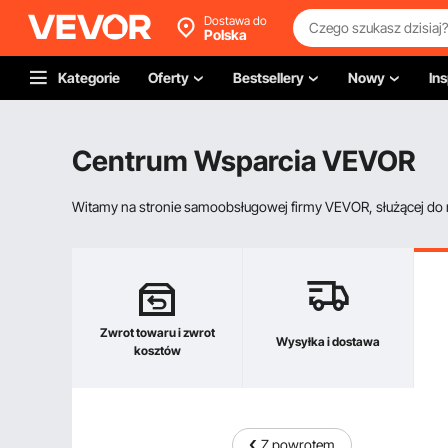
Dostawa do
Polska
Kategorie
Oferty
Bestsellery
Nowy
Ins
Centrum Wsparcia VEVOR
Witamy na stronie samoobsługowej firmy VEVOR, służącej do re
Zwrot towaru i zwrot
Wysyłka i dostawa
kosztów
Z powrotem