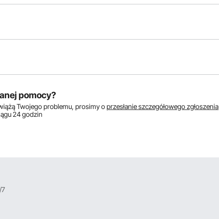
któw:
anej pomocy?
zwiążą Twojego problemu, prosimy o
przesłanie szczegółowego zgłoszenia
ciągu 24 godzin
/7