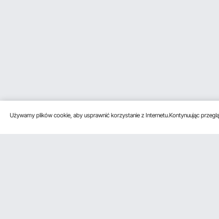
Używamy plików cookie, aby usprawnić korzystanie z Internetu.Kontynuując przegląd
Obsługa klienta
Zasoby
Poznać na
Skontaktuj się z nami
Program
O VEVOR
członkowski
Zwroty i wymiany
Zasady i war