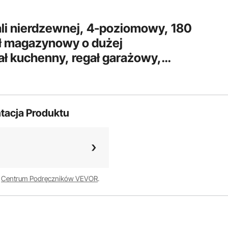
li nierdzewnej, 4-poziomowy, 180
ał magazynowy o dużej
ał kuchenny, regał garażowy,
 600 kg, regulowana wysokość
tacja Produktu
w
Centrum Podręczników VEVOR
.