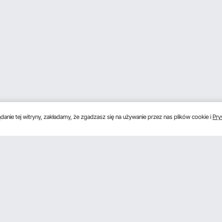
anie tej witryny, zakładamy, że zgadzasz się na używanie przez nas plików cookie i
Pry
s
Uzyskaj 5 € zniżki, jeśli zarejestrujesz się, aby 
unki