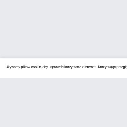
Używamy plików cookie, aby usprawnić korzystanie z Internetu.Kontynuując przegląd
Obsługa klienta
Zasoby
Poznać na
Skontaktuj się z nami
Program
O VEVOR
członkowski
Zwroty i wymiany
Zasady i war