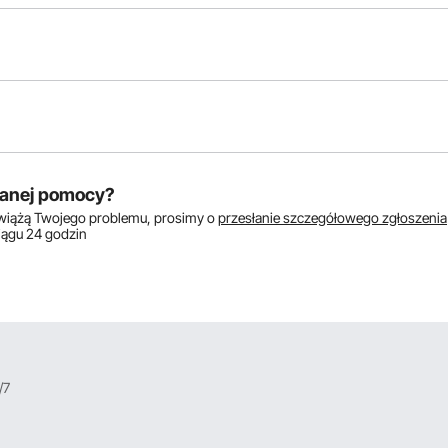
któw:
anej pomocy?
zwiążą Twojego problemu, prosimy o
przesłanie szczegółowego zgłoszenia
ciągu 24 godzin
/7