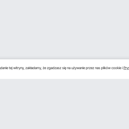
anie tej witryny, zakładamy, że zgadzasz się na używanie przez nas plików cookie i
Pry
s
Uzyskaj 5 € zniżki, jeśli zarejestrujesz się, aby 
unki