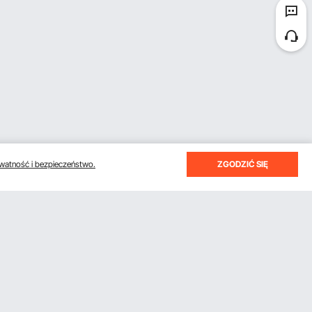
watność i bezpieczeństwo.
ZGODZIĆ SIĘ
otrzymywać e-maile z oszczędnościami i wskazówkami.
Subskrybuj