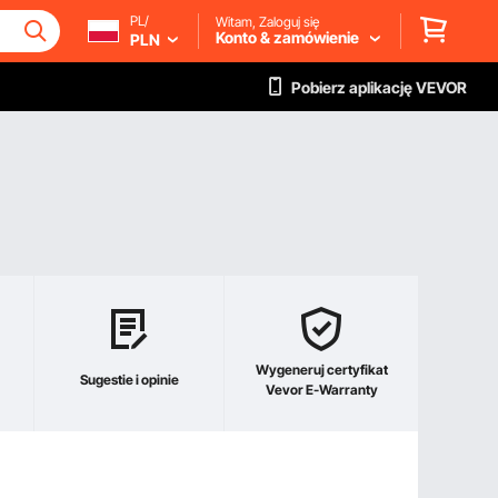
PL/
Witam, Zaloguj się
Konto & zamówienie
PLN
Pobierz aplikację VEVOR
Wygeneruj certyfikat
Sugestie i opinie
Vevor E-Warranty