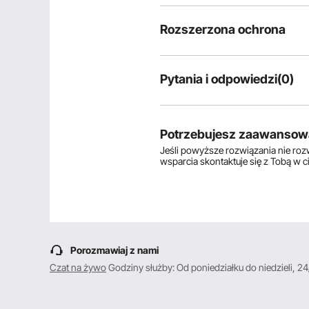
Rozszerzona ochrona
Pytania i odpowiedzi(0)
Typowe pytania dotyczące produ
Czy produkt jest trwały? ...
Potrzebujesz zaawansow
Jeśli powyższe rozwiązania nie ro
wsparcia skontaktuje się z Tobą w 
Zadaj pierwsze pytanie
Porozmawiaj z nami
Czat na żywo
Godziny służby: Od poniedziałku do niedzieli, 24