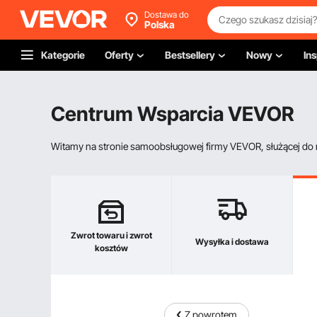
Dostawa do
Polska
Kategorie
Oferty
Bestsellery
Nowy
Ins
Centrum Wsparcia VEVOR
Witamy na stronie samoobsługowej firmy VEVOR, służącej do re
Zwrot towaru i zwrot
Wysyłka i dostawa
kosztów
Z powrotem