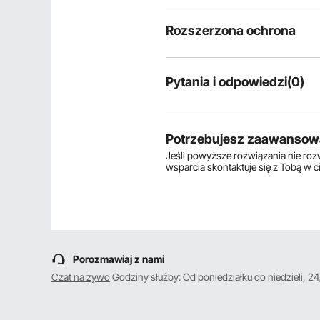
Rozszerzona ochrona
Pytania i odpowiedzi(0)
Typowe pytania dotyczące produ
Czy produkt jest trwały? ...
Potrzebujesz zaawansow
Jeśli powyższe rozwiązania nie ro
wsparcia skontaktuje się z Tobą w 
Zadaj pierwsze pytanie
Porozmawiaj z nami
Czat na żywo
Godziny służby: Od poniedziałku do niedzieli, 24