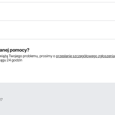
któw:
anej pomocy?
zwiążą Twojego problemu, prosimy o
przesłanie szczegółowego zgłoszenia
ciągu 24 godzin
/7