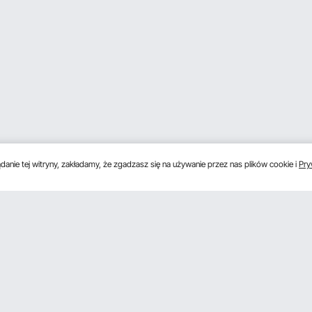
anie tej witryny, zakładamy, że zgadzasz się na używanie przez nas plików cookie i
Pry
s
Uzyskaj 5 € zniżki, jeśli zarejestrujesz się, aby 
unki