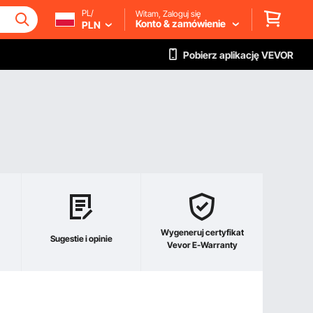
PL/
Witam, Zaloguj się
Konto & zamówienie
PLN
Pobierz aplikację VEVOR
Wygeneruj certyfikat
Sugestie i opinie
Vevor E-Warranty