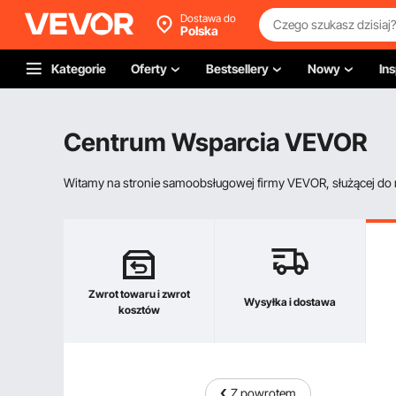
Dostawa do
Polska
Kategorie
Oferty
Bestsellery
Nowy
Ins
Centrum Wsparcia VEVOR
Witamy na stronie samoobsługowej firmy VEVOR, służącej do re
Zwrot towaru i zwrot
Wysyłka i dostawa
kosztów
Z powrotem