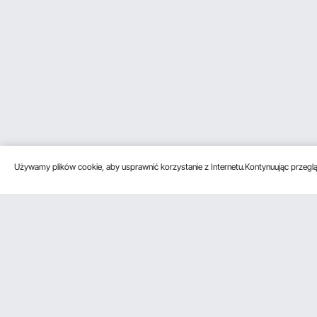
Używamy plików cookie, aby usprawnić korzystanie z Internetu.Kontynuując przegląd
Obsługa klienta
Zasoby
Poznać na
Skontaktuj się z nami
Program
O VEVOR
członkowski
Zwroty i wymiany
Zasady i war