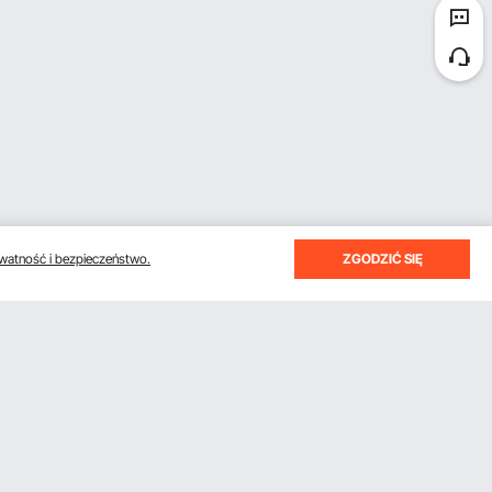
watność i bezpieczeństwo.
ZGODZIĆ SIĘ
otrzymywać e-maile z oszczędnościami i wskazówkami.
Subskrybuj