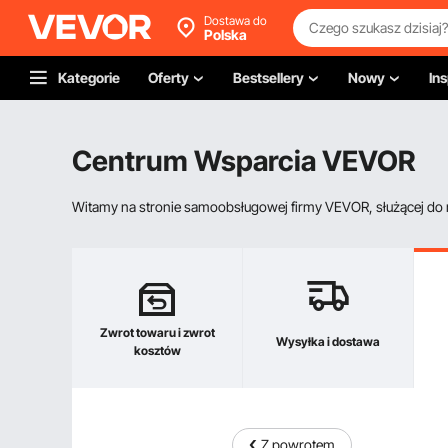
Dostawa do
Polska
Kategorie
Oferty
Bestsellery
Nowy
Ins
Centrum Wsparcia VEVOR
Witamy na stronie samoobsługowej firmy VEVOR, służącej do re
Zwrot towaru i zwrot
Wysyłka i dostawa
kosztów
Z powrotem