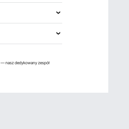
 pytanie
— nasz dedykowany zespół
ortuj według：
Pytania wyróżnione