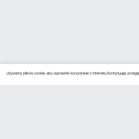
Używamy plików cookie, aby usprawnić korzystanie z Internetu.Kontynuując przegląd
Obsługa klienta
Zasoby
Poznać na
Skontaktuj się z nami
Program
O VEVOR
członkowski
Zwroty i wymiany
Zasady i war