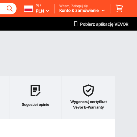
PL/
Witam, Zaloguj się
Konto & zamówienie
PLN
Pobierz aplikację VEVOR
Wygeneruj certyfikat
Sugestie i opinie
Vevor E-Warranty