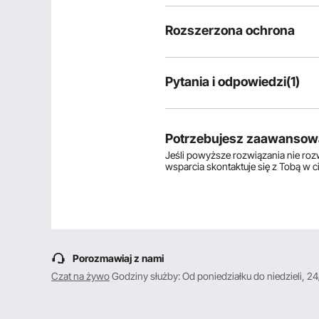
Rozszerzona ochrona
Pytania i odpowiedzi(1)
1
pytania
Potrzebujesz zaawansow
Jeśli powyższe rozwiązania nie ro
Wyświetlanie
1-1
z
1
wsparcia skontaktuje się z Tobą w 
P:
Witam jaki jest otwór montazo
Odpowiedz na to pytanie
O:
Parametry produktu: otwór wew
Przez vevor
na kwi 16, 2024
Porozmawiaj z nami
Pomocny
?
0
Czat na żywo
Godziny służby: Od poniedziałku do niedzieli, 24