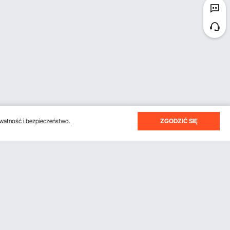
watność i bezpieczeństwo.
ZGODZIĆ SIĘ
otrzymywać e-maile z oszczędnościami i wskazówkami.
Subskrybuj