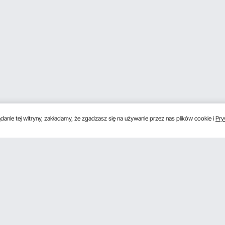
anie tej witryny, zakładamy, że zgadzasz się na używanie przez nas plików cookie i
Pry
s
Uzyskaj 5 € zniżki, jeśli zarejestrujesz się, aby 
unki