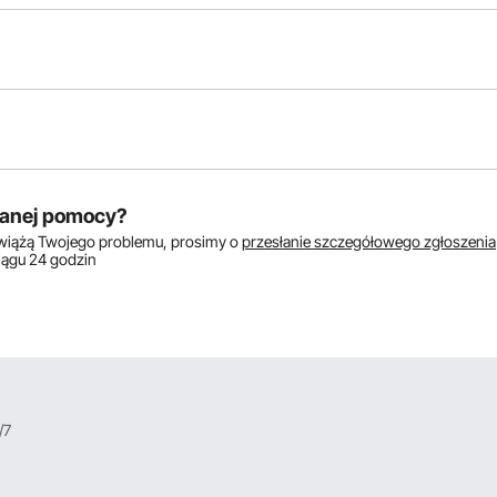
Zadaj
anej pomocy?
zwiążą Twojego problemu, prosimy o
przesłanie szczegółowego zgłoszenia
S
ciągu 24 godzin
wy w sridku zebatek
nętrzny 12mm/klucz: 4mm/grubość: 8mm/moduł: M1.
/7