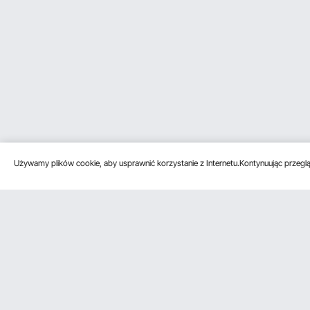
Używamy plików cookie, aby usprawnić korzystanie z Internetu.Kontynuując przegląd
Obsługa klienta
Zasoby
Poznać na
Skontaktuj się z nami
Program
O VEVOR
członkowski
Zwroty i wymiany
Zasady i war