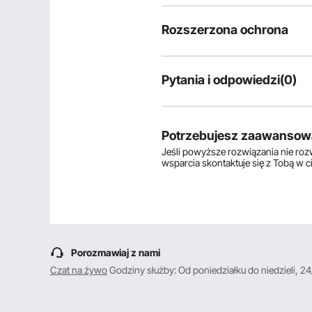
Rozszerzona ochrona
Pytania i odpowiedzi(0)
Typowe pytania dotyczące produ
Czy produkt jest trwały? ...
Potrzebujesz zaawansow
Jeśli powyższe rozwiązania nie ro
wsparcia skontaktuje się z Tobą w 
Zadaj pierwsze pytanie
Porozmawiaj z nami
Czat na żywo
Godziny służby: Od poniedziałku do niedzieli, 24