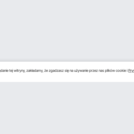
anie tej witryny, zakładamy, że zgadzasz się na używanie przez nas plików cookie i
Pry
s
Uzyskaj 5 € zniżki, jeśli zarejestrujesz się, aby 
unki