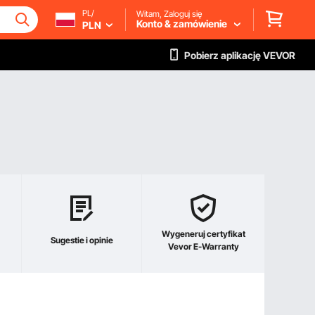
PL/
Witam, Zaloguj się
Konto & zamówienie
PLN
Pobierz aplikację VEVOR
Wygeneruj certyfikat
Sugestie i opinie
Vevor E-Warranty