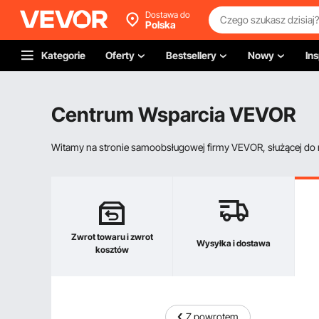
Dostawa do
Polska
Kategorie
Oferty
Bestsellery
Nowy
Ins
Centrum Wsparcia VEVOR
Witamy na stronie samoobsługowej firmy VEVOR, służącej do re
Zwrot towaru i zwrot
Wysyłka i dostawa
kosztów
Z powrotem