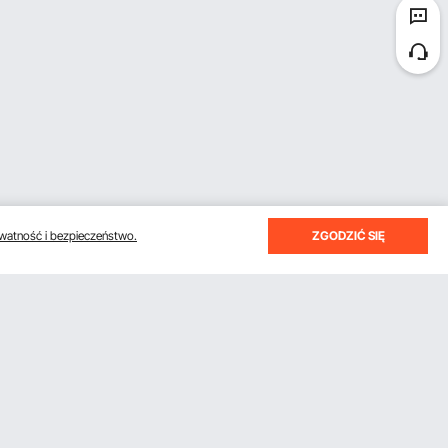
watność i bezpieczeństwo.
ZGODZIĆ SIĘ
otrzymywać e-maile z oszczędnościami i wskazówkami.
Subskrybuj