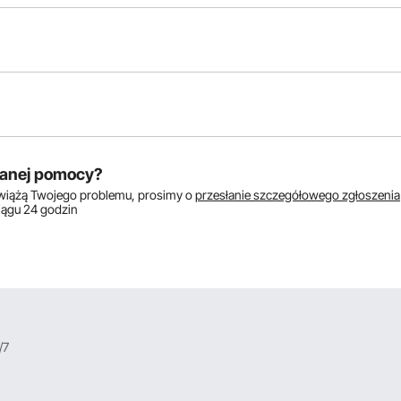
któw:
anej pomocy?
zwiążą Twojego problemu, prosimy o
przesłanie szczegółowego zgłoszenia
ciągu 24 godzin
/7