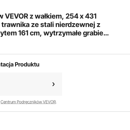
w VEVOR z wałkiem, 254 x 431
awnika ze stali nierdzewnej z
tem 161 cm, wytrzymałe grabie
ie wyrównujące, narzędzie do
ików w ogrodzie i na polach
tacja Produktu
w
Centrum Podręczników VEVOR
.