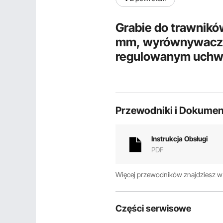
Grabie do trawnikó
mm, wyrównywacz tr
regulowanym uchwy
wyrównujące, grab
wyrównywania trawn
golfowych
Przewodniki i Dokumen
Instrukcja Obsługi
PDF
Więcej przewodników znajdziesz 
Części serwisowe