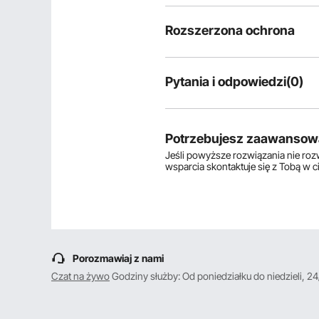
Rozszerzona ochrona
Pytania i odpowiedzi(0)
Typowe pytania dotyczące produ
Czy produkt jest trwały? ...
Potrzebujesz zaawansow
Jeśli powyższe rozwiązania nie ro
wsparcia skontaktuje się z Tobą w 
Zadaj pierwsze pytanie
Porozmawiaj z nami
Czat na żywo
Godziny służby: Od poniedziałku do niedzieli, 24