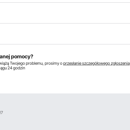
któw:
anej pomocy?
zwiążą Twojego problemu, prosimy o
przesłanie szczegółowego zgłoszenia
ciągu 24 godzin
/7