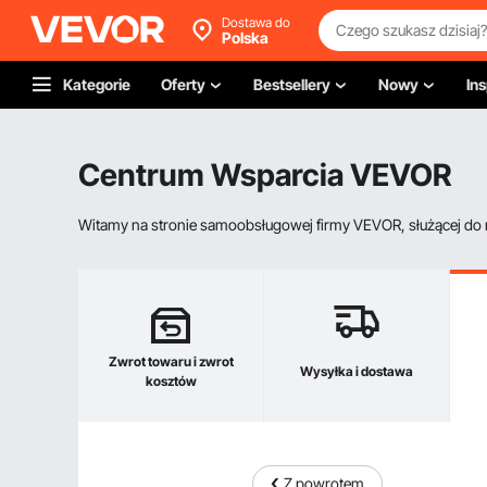
Dostawa do
Polska
Kategorie
Oferty
Bestsellery
Nowy
Ins
Centrum Wsparcia VEVOR
Witamy na stronie samoobsługowej firmy VEVOR, służącej do re
Zwrot towaru i zwrot
Wysyłka i dostawa
kosztów
Z powrotem