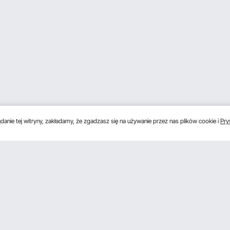
anie tej witryny, zakładamy, że zgadzasz się na używanie przez nas plików cookie i
Pry
s
Uzyskaj 5 € zniżki, jeśli zarejestrujesz się, aby 
unki