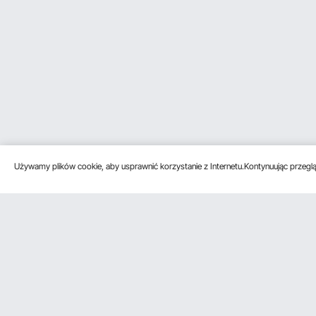
Używamy plików cookie, aby usprawnić korzystanie z Internetu.Kontynuując przegląd
Obsługa klienta
Zasoby
Poznać na
Skontaktuj się z nami
Program
O VEVOR
członkowski
Zwroty i wymiany
Zasady i war