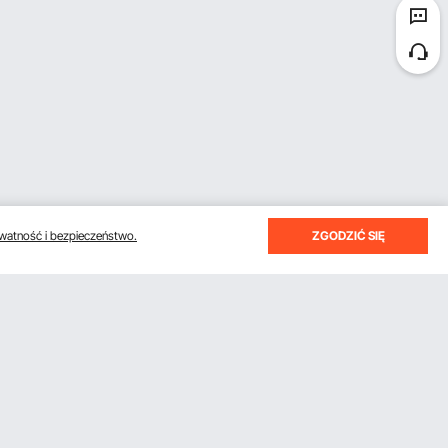
watność i bezpieczeństwo.
ZGODZIĆ SIĘ
otrzymywać e-maile z oszczędnościami i wskazówkami.
Subskrybuj