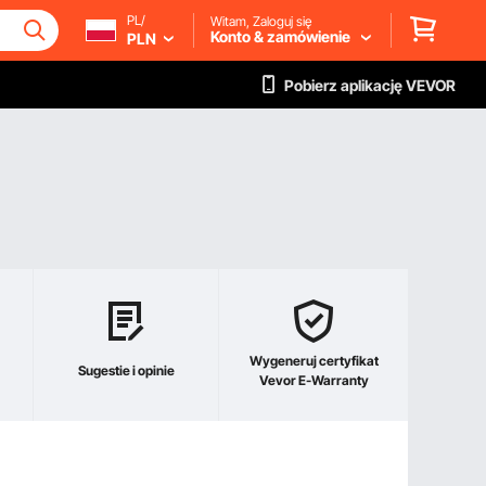
PL/
Witam, Zaloguj się
Konto & zamówienie
PLN
Pobierz aplikację VEVOR
Wygeneruj certyfikat
Sugestie i opinie
Vevor E-Warranty