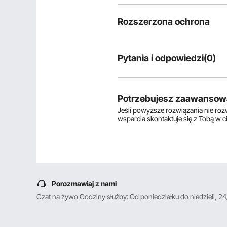
Rozszerzona ochrona
Pytania i odpowiedzi(0)
Typowe pytania dotyczące produ
Czy produkt jest trwały? ...
Potrzebujesz zaawansow
Jeśli powyższe rozwiązania nie ro
wsparcia skontaktuje się z Tobą w 
Zadaj pierwsze pytanie
Porozmawiaj z nami
Czat na żywo
Godziny służby: Od poniedziałku do niedzieli, 24