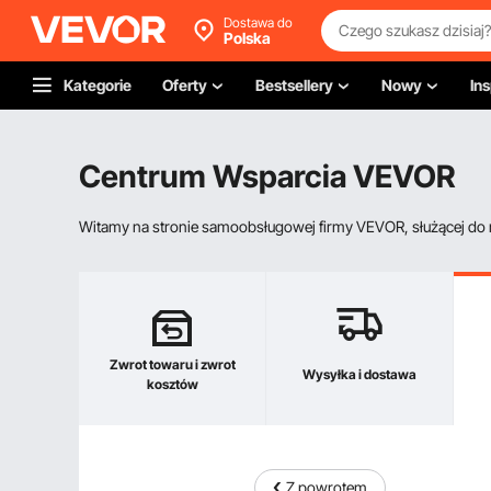
Dostawa do
Polska
Kategorie
Oferty
Bestsellery
Nowy
Ins
Centrum Wsparcia VEVOR
Witamy na stronie samoobsługowej firmy VEVOR, służącej do re
Zwrot towaru i zwrot
Wysyłka i dostawa
kosztów
Z powrotem