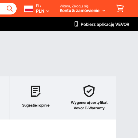
PL/
Witam, Zaloguj się
Konto & zamówienie
PLN
Pobierz aplikację VEVOR
Wygeneruj certyfikat
Sugestie i opinie
Vevor E-Warranty