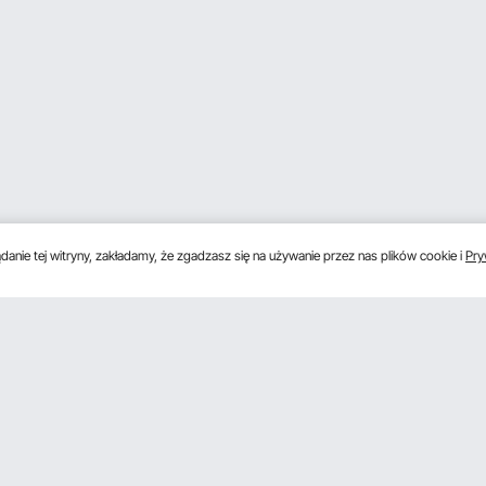
anie tej witryny, zakładamy, że zgadzasz się na używanie przez nas plików cookie i
Pry
s
Uzyskaj 5 € zniżki, jeśli zarejestrujesz się, aby 
unki