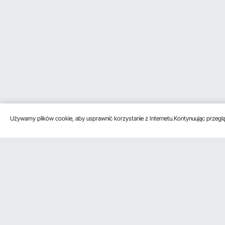
Używamy plików cookie, aby usprawnić korzystanie z Internetu.Kontynuując przegląd
Obsługa klienta
Zasoby
Poznać na
Skontaktuj się z nami
Program
O VEVOR
członkowski
Zwroty i wymiany
Zasady i war