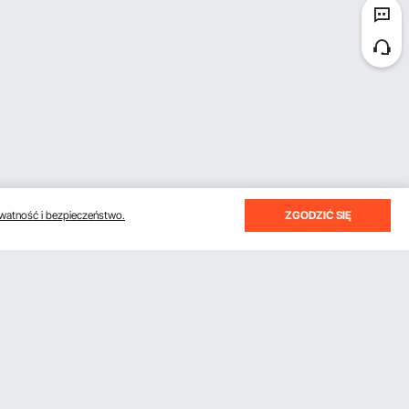
watność i bezpieczeństwo.
ZGODZIĆ SIĘ
otrzymywać e-maile z oszczędnościami i wskazówkami.
Subskrybuj