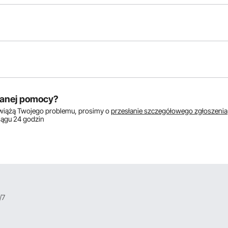
któw:
anej pomocy?
zwiążą Twojego problemu, prosimy o
przesłanie szczegółowego zgłoszenia
ciągu 24 godzin
/7