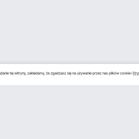
anie tej witryny, zakładamy, że zgadzasz się na używanie przez nas plików cookie i
Pry
s
Uzyskaj 5 € zniżki, jeśli zarejestrujesz się, aby 
unki