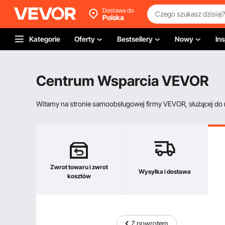
Dostawa do
Polska
Kategorie
Oferty
Bestsellery
Nowy
Ins
Centrum Wsparcia VEVOR
Witamy na stronie samoobsługowej firmy VEVOR, służącej do re
Zwrot towaru i zwrot
Wysyłka i dostawa
kosztów
Z powrotem