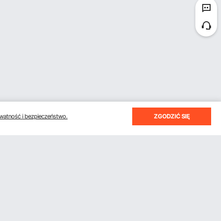
watność i bezpieczeństwo.
ZGODZIĆ SIĘ
otrzymywać e-maile z oszczędnościami i wskazówkami.
Subskrybuj