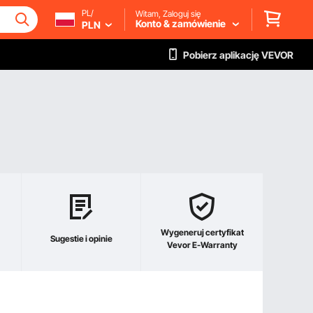
PL/
Witam, Zaloguj się
Konto & zamówienie
PLN
Pobierz aplikację VEVOR
Wygeneruj certyfikat
Sugestie i opinie
Vevor E-Warranty