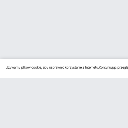
Używamy plików cookie, aby usprawnić korzystanie z Internetu.Kontynuując przegląd
Obsługa klienta
Zasoby
Poznać na
Skontaktuj się z nami
Program
O VEVOR
członkowski
Zwroty i wymiany
Zasady i war