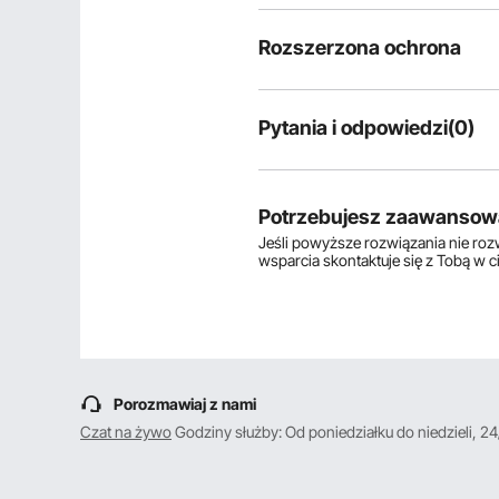
Rozszerzona ochrona
Pytania i odpowiedzi(0)
Typowe pytania dotyczące produ
Czy produkt jest trwały? ...
Potrzebujesz zaawansow
Jeśli powyższe rozwiązania nie ro
wsparcia skontaktuje się z Tobą w 
Zadaj pierwsze pytanie
Porozmawiaj z nami
Czat na żywo
Godziny służby: Od poniedziałku do niedzieli, 24