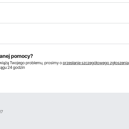
któw:
anej pomocy?
zwiążą Twojego problemu, prosimy o
przesłanie szczegółowego zgłoszenia
ciągu 24 godzin
/7