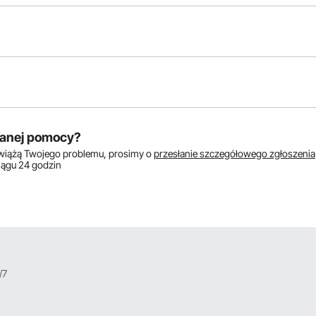
któw:
anej pomocy?
zwiążą Twojego problemu, prosimy o
przesłanie szczegółowego zgłoszenia
ciągu 24 godzin
/7