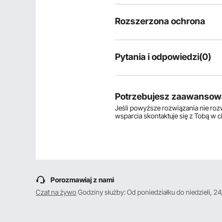
Rozszerzona ochrona
Pytania i odpowiedzi(0)
Typowe pytania dotyczące produ
Czy produkt jest trwały? ...
Potrzebujesz zaawansow
Jeśli powyższe rozwiązania nie ro
wsparcia skontaktuje się z Tobą w 
Zadaj pierwsze pytanie
Porozmawiaj z nami
Czat na żywo
Godziny służby: Od poniedziałku do niedzieli, 24