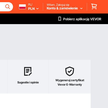
PL/
Witam, Zaloguj się
Konto & zamówienie
PLN
Pobierz aplikację VEVOR
Wygeneruj certyfikat
Sugestie i opinie
Vevor E-Warranty