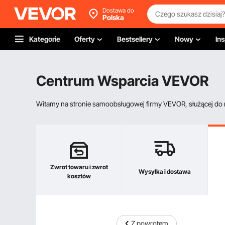
Dostawa do
Polska
Kategorie
Oferty
Bestsellery
Nowy
Ins
Centrum Wsparcia VEVOR
Witamy na stronie samoobsługowej firmy VEVOR, służącej do re
Zwrot towaru i zwrot
Wysyłka i dostawa
kosztów
Z powrotem