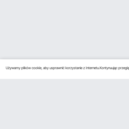
Używamy plików cookie, aby usprawnić korzystanie z Internetu.Kontynuując przegląd
Obsługa klienta
Zasoby
Poznać na
Skontaktuj się z nami
Program
O VEVOR
członkowski
Zwroty i wymiany
Zasady i war