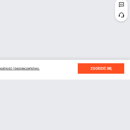
watność i bezpieczeństwo.
ZGODZIĆ SIĘ
otrzymywać e-maile z oszczędnościami i wskazówkami.
Subskrybuj