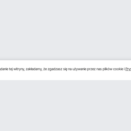
anie tej witryny, zakładamy, że zgadzasz się na używanie przez nas plików cookie i
Pry
s
Uzyskaj 5 € zniżki, jeśli zarejestrujesz się, aby 
unki