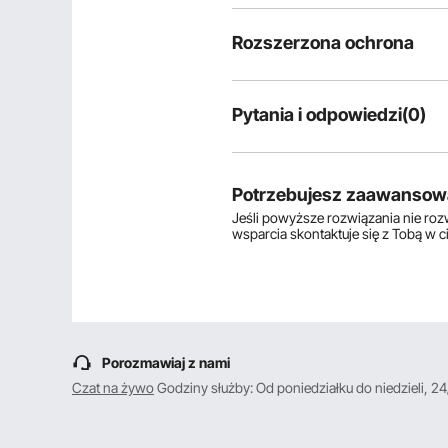
Rozszerzona ochrona
Pytania i odpowiedzi(0)
Typowe pytania dotyczące produ
Czy produkt jest trwały? ...
Potrzebujesz zaawansow
Jeśli powyższe rozwiązania nie ro
wsparcia skontaktuje się z Tobą w 
Zadaj pierwsze pytanie
Porozmawiaj z nami
Czat na żywo
Godziny służby: Od poniedziałku do niedzieli, 24