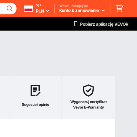
PL/
Witam, Zaloguj się
Konto & zamówienie
PLN
Pobierz aplikację VEVOR
Wygeneruj certyfikat
Sugestie i opinie
Vevor E-Warranty