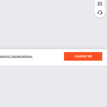
watność i bezpieczeństwo.
ZGODZIĆ SIĘ
otrzymywać e-maile z oszczędnościami i wskazówkami.
Subskrybuj