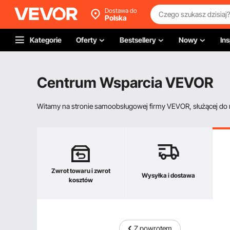
Dostawa do
Polska
Kategorie
Oferty
Bestsellery
Nowy
Ins
Centrum Wsparcia VEVOR
Witamy na stronie samoobsługowej firmy VEVOR, służącej do re
Zwrot towaru i zwrot
Wysyłka i dostawa
kosztów
Z powrotem