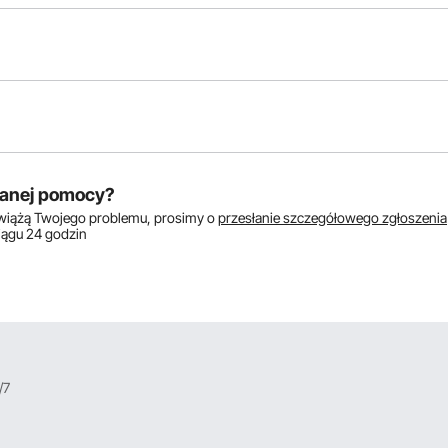
któw:
anej pomocy?
zwiążą Twojego problemu, prosimy o
przesłanie szczegółowego zgłoszenia
ciągu 24 godzin
/7