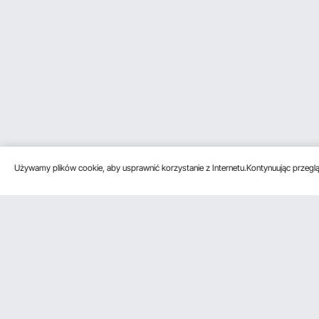
Używamy plików cookie, aby usprawnić korzystanie z Internetu.Kontynuując przegląd
Obsługa klienta
Zasoby
Poznać na
Skontaktuj się z nami
Program
O VEVOR
członkowski
Zwroty i wymiany
Zasady i war