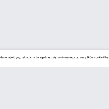
anie tej witryny, zakładamy, że zgadzasz się na używanie przez nas plików cookie i
Pry
s
Uzyskaj 5 € zniżki, jeśli zarejestrujesz się, aby 
unki