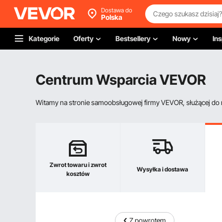
Dostawa do
Polska
Kategorie
Oferty
Bestsellery
Nowy
Ins
Centrum Wsparcia VEVOR
Witamy na stronie samoobsługowej firmy VEVOR, służącej do re
Zwrot towaru i zwrot
Wysyłka i dostawa
kosztów
Z powrotem