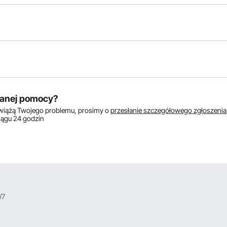
któw:
anej pomocy?
zwiążą Twojego problemu, prosimy o
przesłanie szczegółowego zgłoszenia
ciągu 24 godzin
/7