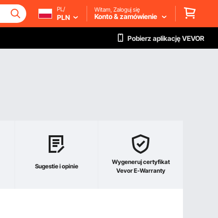
PL/
Witam, Zaloguj się
Konto & zamówienie
PLN
Pobierz aplikację VEVOR
Wygeneruj certyfikat
Sugestie i opinie
Vevor E-Warranty