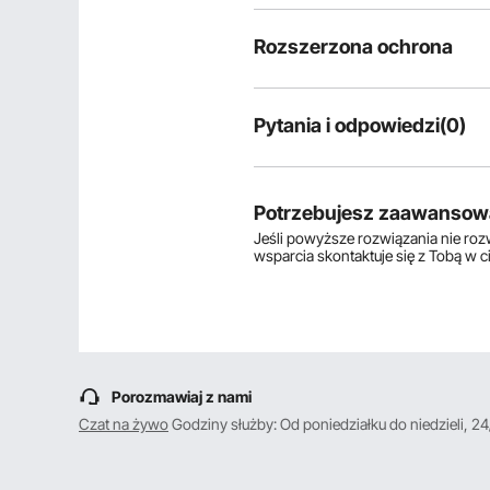
Rozszerzona ochrona
Pytania i odpowiedzi(0)
Typowe pytania dotyczące produ
Czy produkt jest trwały? ...
Potrzebujesz zaawansow
Jeśli powyższe rozwiązania nie ro
wsparcia skontaktuje się z Tobą w 
Zadaj pierwsze pytanie
Porozmawiaj z nami
Czat na żywo
Godziny służby: Od poniedziałku do niedzieli, 24