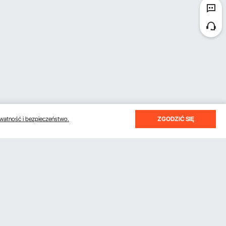
watność i bezpieczeństwo.
ZGODZIĆ SIĘ
otrzymywać e-maile z oszczędnościami i wskazówkami.
Subskrybuj