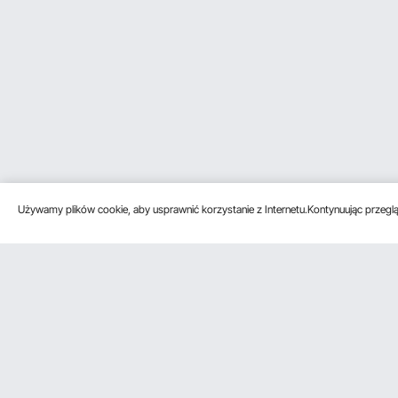
Używamy plików cookie, aby usprawnić korzystanie z Internetu.Kontynuując przegląd
Obsługa klienta
Zasoby
Poznać na
Skontaktuj się z nami
Program
O VEVOR
członkowski
Zwroty i wymiany
Zasady i war