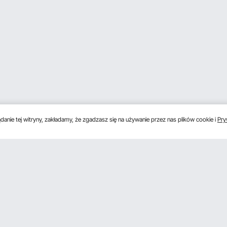
anie tej witryny, zakładamy, że zgadzasz się na używanie przez nas plików cookie i
Pry
s
Uzyskaj 5 € zniżki, jeśli zarejestrujesz się, aby 
unki