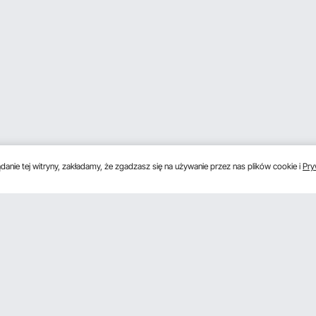
anie tej witryny, zakładamy, że zgadzasz się na używanie przez nas plików cookie i
Pry
s
Uzyskaj 5 € zniżki, jeśli zarejestrujesz się, aby 
unki