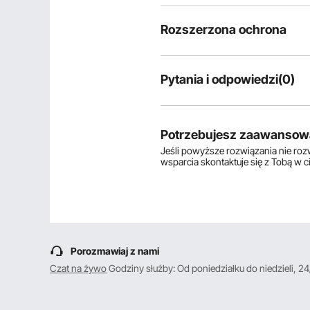
Rozszerzona ochrona
Pytania i odpowiedzi(0)
Typowe pytania dotyczące produ
Czy produkt jest trwały? ...
Potrzebujesz zaawansow
Jeśli powyższe rozwiązania nie ro
wsparcia skontaktuje się z Tobą w 
Zadaj pierwsze pytanie
Porozmawiaj z nami
Czat na żywo
Godziny służby: Od poniedziałku do niedzieli, 24