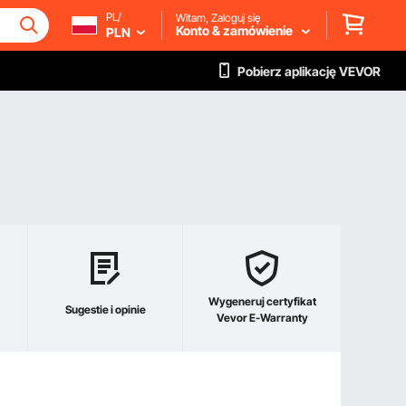
PL/
Witam, Zaloguj się
Konto & zamówienie
PLN
Pobierz aplikację VEVOR
Wygeneruj certyfikat
Sugestie i opinie
Vevor E-Warranty