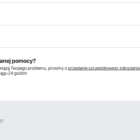
któw:
anej pomocy?
zwiążą Twojego problemu, prosimy o
przesłanie szczegółowego zgłoszenia
ciągu 24 godzin
/7