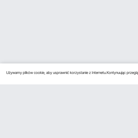
Używamy plików cookie, aby usprawnić korzystanie z Internetu.Kontynuując przegląd
Obsługa klienta
Zasoby
Poznać na
Skontaktuj się z nami
Program
O VEVOR
członkowski
Zwroty i wymiany
Zasady i war