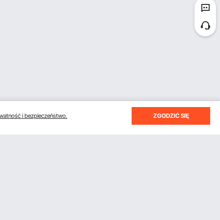
watność i bezpieczeństwo.
ZGODZIĆ SIĘ
otrzymywać e-maile z oszczędnościami i wskazówkami.
Subskrybuj