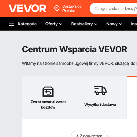
Dostawa do
Polska
Kategorie
Oferty
Bestsellery
Nowy
Ins
Centrum Wsparcia VEVOR
Witamy na stronie samoobsługowej firmy VEVOR, służącej do re
Zwrot towaru i zwrot
Wysyłka i dostawa
kosztów
Z powrotem