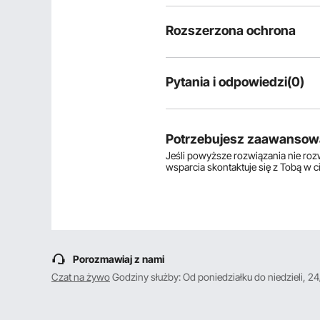
Rozszerzona ochrona
Pytania i odpowiedzi(0)
Typowe pytania dotyczące produ
Czy produkt jest trwały? ...
Potrzebujesz zaawansow
Jeśli powyższe rozwiązania nie ro
wsparcia skontaktuje się z Tobą w 
Zadaj pierwsze pytanie
Porozmawiaj z nami
Czat na żywo
Godziny służby: Od poniedziałku do niedzieli, 24