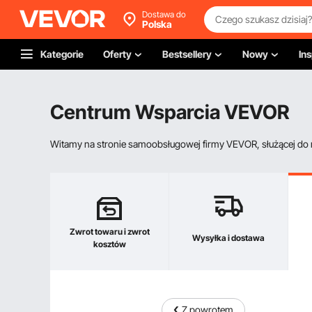
Dostawa do
Polska
Kategorie
Oferty
Bestsellery
Nowy
Ins
Centrum Wsparcia VEVOR
Witamy na stronie samoobsługowej firmy VEVOR, służącej do re
Zwrot towaru i zwrot
Wysyłka i dostawa
kosztów
Z powrotem