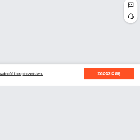
watność i bezpieczeństwo.
ZGODZIĆ SIĘ
otrzymywać e-maile z oszczędnościami i wskazówkami.
Subskrybuj