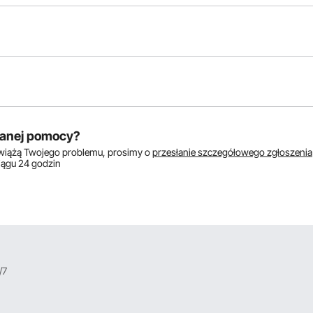
któw:
anej pomocy?
zwiążą Twojego problemu, prosimy o
przesłanie szczegółowego zgłoszenia
ciągu 24 godzin
/7