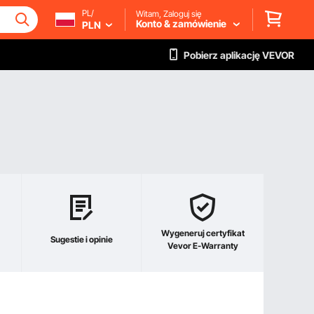
PL/
Witam, Zaloguj się
Konto & zamówienie
PLN
Pobierz aplikację VEVOR
Wygeneruj certyfikat
Sugestie i opinie
Vevor E-Warranty