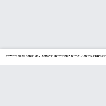
Używamy plików cookie, aby usprawnić korzystanie z Internetu.Kontynuując przegląd
Obsługa klienta
Zasoby
Poznać na
Skontaktuj się z nami
Program
O VEVOR
członkowski
Zwroty i wymiany
Zasady i war