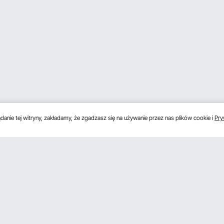
anie tej witryny, zakładamy, że zgadzasz się na używanie przez nas plików cookie i
Pry
s
Uzyskaj 5 € zniżki, jeśli zarejestrujesz się, aby 
unki