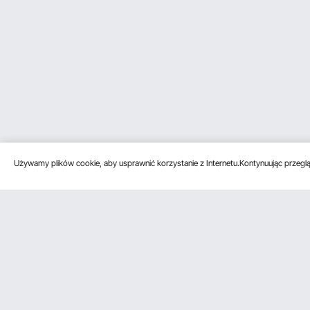
Używamy plików cookie, aby usprawnić korzystanie z Internetu.Kontynuując przegląd
Obsługa klienta
Zasoby
Poznać na
Skontaktuj się z nami
Program
O VEVOR
członkowski
Zwroty i wymiany
Zasady i war