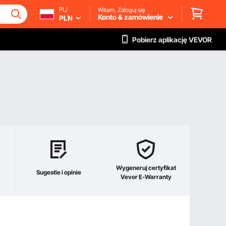
PL/
Witam, Zaloguj się
Konto & zamówienie
PLN
Pobierz aplikację VEVOR
Wygeneruj certyfikat
Sugestie i opinie
Vevor E-Warranty