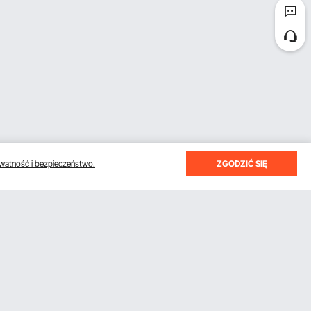
watność i bezpieczeństwo.
ZGODZIĆ SIĘ
otrzymywać e-maile z oszczędnościami i wskazówkami.
Subskrybuj