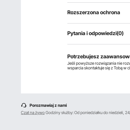
Rozszerzona ochrona
Pytania i odpowiedzi(0)
Typowe pytania dotyczące produ
Czy produkt jest trwały? ...
Potrzebujesz zaawansow
Jeśli powyższe rozwiązania nie ro
wsparcia skontaktuje się z Tobą w 
Zadaj pierwsze pytanie
Porozmawiaj z nami
Czat na żywo
Godziny służby: Od poniedziałku do niedzieli, 24