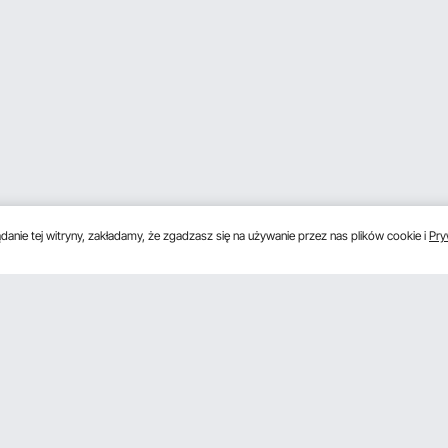
anie tej witryny, zakładamy, że zgadzasz się na używanie przez nas plików cookie i
Pry
s
Uzyskaj 5 € zniżki, jeśli zarejestrujesz się, aby 
unki