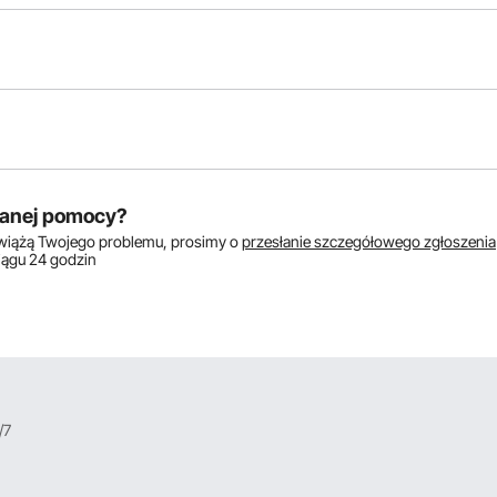
któw:
anej pomocy?
zwiążą Twojego problemu, prosimy o
przesłanie szczegółowego zgłoszenia
ciągu 24 godzin
/7