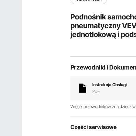
Podnośnik samocho
pneumatyczny VEVO
jednotłokową i pod
koszowy z uchwytem
podnośnik silnikow
Przewodniki i Dokumen
Instrukcja Obsługi
PDF
Więcej przewodników znajdziesz 
Części serwisowe