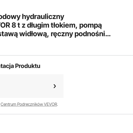
dowy hydrauliczny
R 8 t z długim tłokiem, pompą
stawą widłową, ręczny podnośnik
, ​​do garaży i warsztatów,
y, czerwony
tacja Produktu
w
Centrum Podręczników VEVOR
.