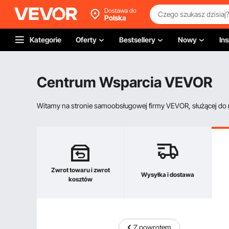
Dostawa do
Polska
Kategorie
Oferty
Bestsellery
Nowy
Ins
Centrum Wsparcia VEVOR
Witamy na stronie samoobsługowej firmy VEVOR, służącej do re
Zwrot towaru i zwrot
Wysyłka i dostawa
kosztów
Z powrotem