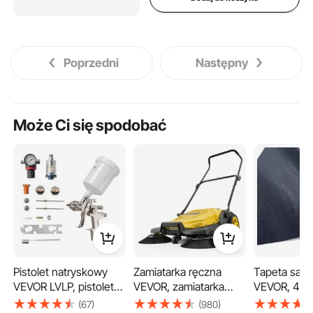
Poprzedni
Następny
Może Ci się spodobać
Pistolet natryskowy
Zamiatarka ręczna
Tapeta sam
VEVOR LVLP, pistolet
VEVOR, zamiatarka
VEVOR, 40 c
natryskowy z
ręczna o szerokości
tapeta ścien
(67)
(980)