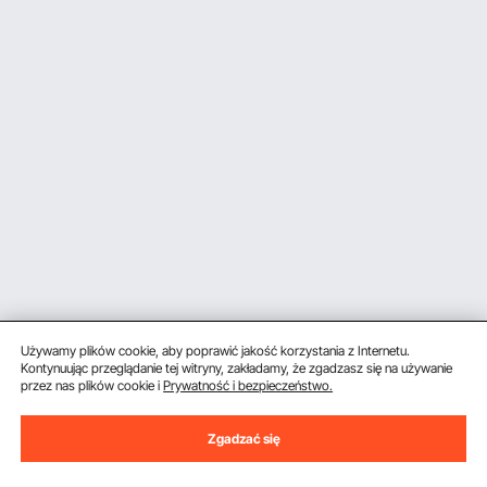
Używamy plików cookie, aby poprawić jakość korzystania z Internetu.
Kontynuując przeglądanie tej witryny, zakładamy, że zgadzasz się na używanie
przez nas plików cookie i
Prywatność i bezpieczeństwo.
Uzyskaj 5 € zniżki, jeśli zarejestrujesz się, aby
Zgadzać się
otrzymywać e-maile z oszczędnościami i
wskazówkami.