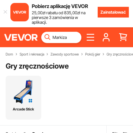
Pobierz aplikację VEVOR
Zainstalować
25
,00
zł
rabatu od
835
,00
zł
na
pierwsze 3 zamówienia w
aplikacji.
Dom
Sport i rekreacja
Zawody sportowe
Pokój gier
Gry zręcznościo
Gry zręcznościowe
Arcade Stick