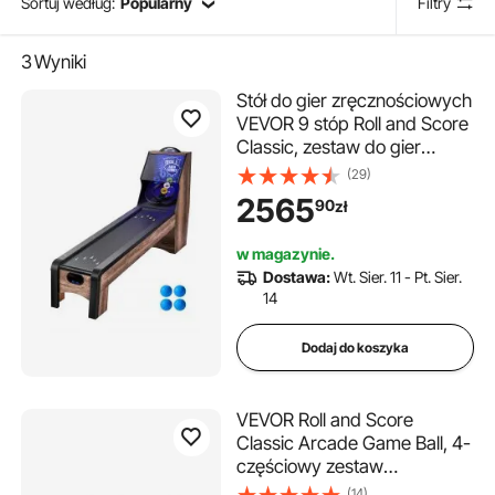
Sortuj według:
Popularny
Filtry
3
Wyniki
Stół do gier zręcznościowych
VEVOR 9 stóp Roll and Score
Classic, zestaw do gier
wewnętrznych z
(29)
elektroniczną tablicą
2565
90
zł
wyników LED, automatyczny
powrót piłek na imprezy
w magazynie.
domowe, 4 piłki w zestawie
Dostawa:
Wt. Sier. 11 - Pt. Sier.
14
Dodaj do koszyka
VEVOR Roll and Score
Classic Arcade Game Ball, 4-
częściowy zestaw
akcesoriów do stołu do gry,
(14)