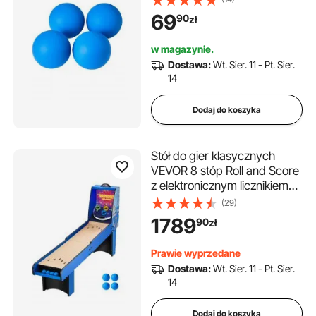
akcesorium do gry w
69
90
zł
rzucanie piłką, idealne do gier
rodzinnych na świeżym
w magazynie.
powietrzu
Dostawa:
Wt. Sier. 11 - Pt. Sier.
14
Dodaj do koszyka
Stół do gier klasycznych
VEVOR 8 stóp Roll and Score
z elektronicznym licznikiem
punktów, dźwiękiem i
(29)
automatycznym powrotem
1789
90
zł
piłek do pokoju gier
rodzinnych dla dorosłych, 4
Prawie wyprzedane
piłki w zestawie
Dostawa:
Wt. Sier. 11 - Pt. Sier.
14
Dodaj do koszyka