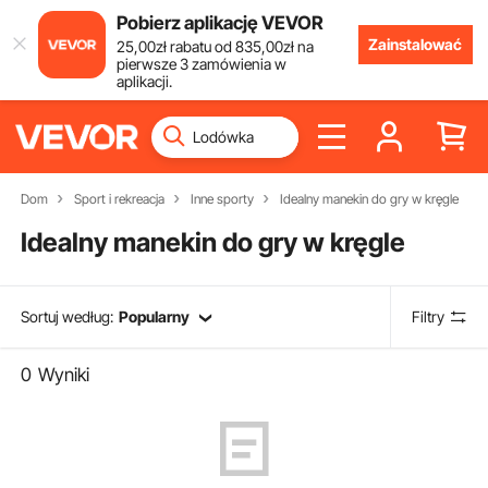
Pobierz aplikację VEVOR
Zainstalować
25
,00
zł
rabatu od
835
,00
zł
na
pierwsze 3 zamówienia w
aplikacji.
Dom
Sport i rekreacja
Inne sporty
Idealny manekin do gry w kręgle
Idealny manekin do gry w kręgle
Sortuj według:
Popularny
Filtry
0
Wyniki