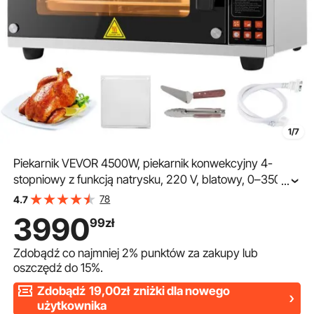
1/7
Piekarnik VEVOR 4500W, piekarnik konwekcyjny 4-
stopniowy z funkcją natrysku, 220 V, blatowy, 0–350 ℃,
...
piekarnik z frytkownicą powietrzną, blatowy piekarnik
78
4.7
tosterowy
3990
99
zł
Zdobądź co najmniej
2%
punktów za zakupy lub
oszczędź do
15%
.
Zdobądź
19,00zł
zniżki dla nowego
użytkownika