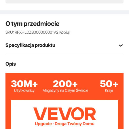
O tym przedmiocie
SKU: RFXHLDZB000000001V2
Kopiuj
Specyfikacja produktu
4,5 kW
Moc
Opis
0-350°C (32-662°C)
Zakres temperatur
440 x 320 mm (17,3 x 12,6
Rozmiar tacy
cala)
18,1 cala x 14,6 cala x 13,8
Wymiary
wewnętrzne
cala (460 x 370 x 350 mm)