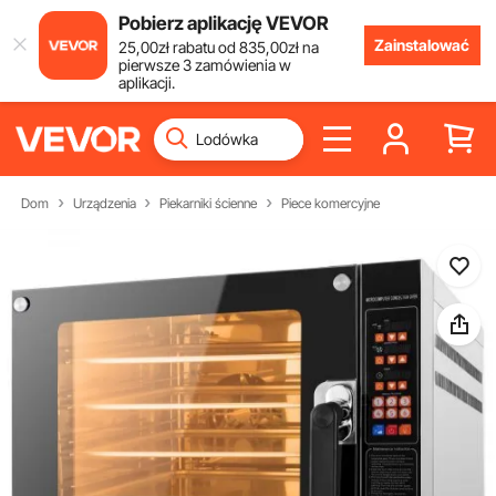
Pobierz aplikację VEVOR
Zainstalować
25
,00
zł
rabatu od
835
,00
zł
na
pierwsze 3 zamówienia w
aplikacji.
Dom
Urządzenia
Piekarniki ścienne
Piece komercyjne