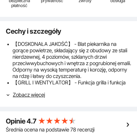
bezpieczna
prywatność
zwroty
obsługa
płatność
Cechy i szczegóły
【DOSKONAŁA JAKOŚĆ】 - Blat piekarnika na
gorące powietrze, składający się z obudowy ze stali
nierdzewnej, 4 poziomów, szklanych drzwi
przeciwwybuchowych i wnętrza z pogrubionej emalii.
Odporny na wysoką temperaturę i korozję, odporny
na rdzę i łatwy do czyszczenia.
【GRILL I WENTYLATOR】 - Funkcja grilla i funkcja
wentylatora są zintegrowane w jednym wydajnym
Zobacz więcej
piekarniku i oferują dwa różne tryby do wyboru, aby
spełnić Twoje różne potrzeby. Funkcja sprayu
sprawia, że ​​jedzenie staje się delikatniejsze i
smaczniejsze.
Opinie
4.7
【INTELIGENTNE STEROWANIE】 - Piekarnik na
gorące powietrze wykorzystuje inteligentny panel
Średnia ocena na podstawie 78 recenzji
sterowania sterowany mikrokomputerem, który może