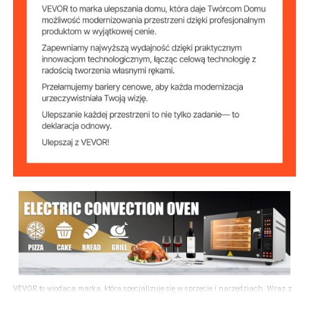
26,6 cala x 25,2 cala x 19,7
Wymiary
maszyny
cala (675 x 640 x 500 mm)
VEVOR to wiodąca marka, która specjalizuje się w sprzęcie i narzędziach. Wraz z
tysiącami zmotywowanych pracowników, VEVOR jest zaangażowany w
dostarczanie naszym klientom wytrzymałego sprzętu i narzędzi w niewiarygodnie