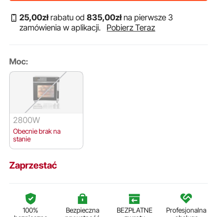
25
,00
zł
rabatu od
835
,00
zł
na pierwsze 3
zamówienia w aplikacji.
Pobierz Teraz
Moc:
2800W
Obecnie brak na
stanie
Zaprzestać
100%
Bezpieczna
BEZPŁATNE
Profesjonalna