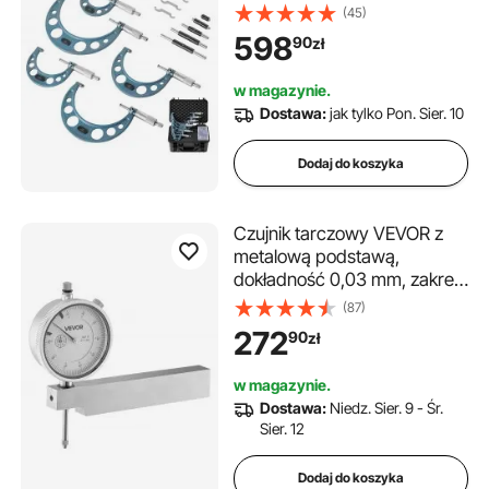
do obróbki metali i inżynierii
(45)
mechanicznej, w etui
598
90
zł
ochronnym, 0-1/1-2/2-3/3-
4/4-5/5-6 cali
w magazynie.
Dostawa:
jak tylko Pon. Sier. 10
Dodaj do koszyka
Czujnik tarczowy VEVOR z
metalową podstawą,
dokładność 0,03 mm, zakres
0-25,4 mm, łatwy do odczytu
(87)
czujnik tarczowy,
272
90
zł
profesjonalny do pomiarów w
ciasnych przestrzeniach,
w magazynie.
obróbka przemysłowa i
Dostawa:
Niedz. Sier. 9 - Śr.
inspekcja, precyzyjne
Sier. 12
testowanie
Dodaj do koszyka