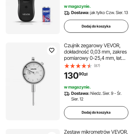
alarmem dźwiękowym, do
w magazynie.
metalu, kabli prądu
Dostawa:
jak tylko Czw. Sier. 13
przemiennego, kołków, rur,
czarny
Dodaj do koszyka
Czujnik zegarowy VEVOR,
dokładność 0,03 mm, zakres
pomiarowy 0-25,4 mm, łatwa
do odczytu duża tarcza,
(87)
profesjonalny do pomiaru
130
90
zł
średnicy wewnętrznej,
wykrywania bicia, testowania
w magazynie.
płaskości
Dostawa:
Niedz. Sier. 9 - Śr.
Sier. 12
Dodaj do koszyka
Zestaw mikrometrów VEVOR,