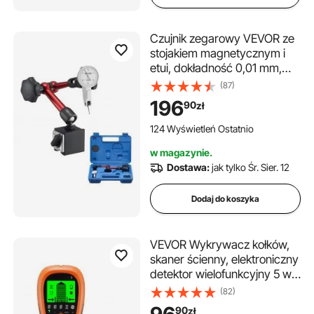
Czujnik zegarowy VEVOR ze
stojakiem magnetycznym i
etui, dokładność 0,01 mm,
zakres 0–0,76 mm, uchwyt z
(87)
mikrokulką do pomiarów w
196
90
zł
ciasnych przestrzeniach, w
obróbce przemysłowej i
124 Wyświetleń Ostatnio
kontroli
w magazynie.
Dostawa:
jak tylko Śr. Sier. 12
Dodaj do koszyka
VEVOR Wykrywacz kołków,
skaner ścienny, elektroniczny
detektor wielofunkcyjny 5 w 1
z inteligentnym czujnikiem,
(82)
wyświetlaczem LCD o
90
zł