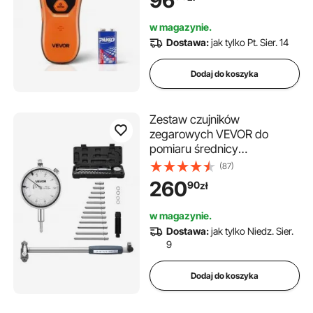
96
wysokiej rozdzielczości i
alarmem dźwiękowym, do
w magazynie.
metalu, kabli prądu
Dostawa:
jak tylko Pt. Sier. 14
przemiennego, kołków, rur,
pomarańczowy
Dodaj do koszyka
Zestaw czujników
zegarowych VEVOR do
pomiaru średnicy
wewnętrznej, czujnik
(87)
zegarowy o dokładności 0,03
260
90
zł
mm, czujnik średnicy 0-6,35
mm, czujnik średnicy z
w magazynie.
prętem, etui, kowadła do
Dostawa:
jak tylko Niedz. Sier.
pomiarów obróbki
9
przemysłowej
Dodaj do koszyka