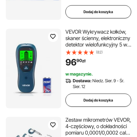
Dodaj do koszyka
VEVOR Wykrywacz kołków,
skaner ścienny, elektroniczny
detektor wielofunkcyjny 5 w 1
z inteligentnym czujnikiem,
(82)
wyświetlaczem LCD o
96
90
zł
wysokiej rozdzielczości i
alarmem dźwiękowym, do
w magazynie.
metalu, kabli prądu
Dostawa:
Niedz. Sier. 9 - Śr.
przemiennego, kołków, rur,
Sier. 12
niebieski
Dodaj do koszyka
Zestaw mikrometrów VEVOR,
4-częściowy, o dokładności
pomiaru 0,0001/0,0002 cala,