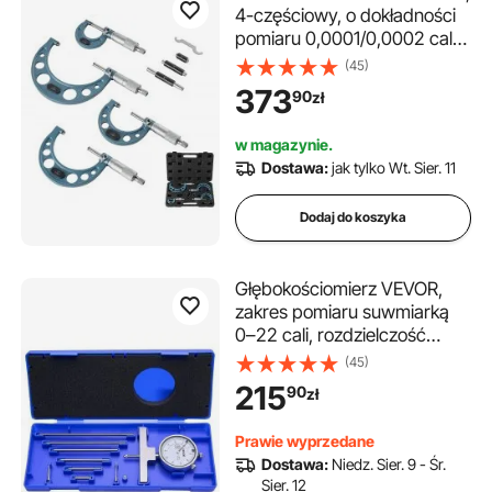
4-częściowy, o dokładności
pomiaru 0,0001/0,0002 cala,
do obróbki metali i inżynierii
(45)
mechanicznej, z etui, 0-1/1-
373
90
zł
2/2-3/3-4 cale
w magazynie.
Dostawa:
jak tylko Wt. Sier. 11
Dodaj do koszyka
Głębokościomierz VEVOR,
zakres pomiaru suwmiarką
0–22 cali, rozdzielczość
0,001 cala, z 4 kowadłami i 6
(45)
standardowymi prętami,
215
90
zł
łatwe do odczytania
mechaniczne narzędzie
Prawie wyprzedane
pomiarowe do rowków,
Dostawa:
Niedz. Sier. 9 - Śr.
stopni i otworów
Sier. 12