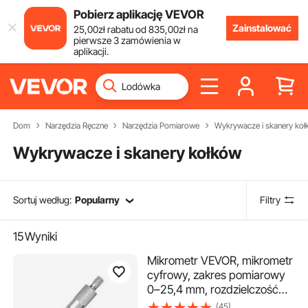
Pobierz aplikację VEVOR
Zainstalować
25
,00
zł
rabatu od
835
,00
zł
na
pierwsze 3 zamówienia w
aplikacji.
Dom
Narzędzia Ręczne
Narzędzia Pomiarowe
Wykrywacze i skanery ko
Wykrywacze i skanery kołków
Sortuj według:
Popularny
Filtry
15
Wyniki
Mikrometr VEVOR, mikrometr
cyfrowy, zakres pomiarowy
0–25,4 mm, rozdzielczość
0,001 mm, najwyższa
(45)