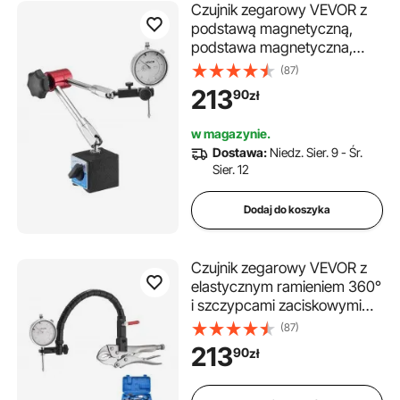
Czujnik zegarowy VEVOR z
podstawą magnetyczną,
podstawa magnetyczna,
dokładność 0,03 mm, zakres
(87)
0–25,4 mm, uchwyt czujnika
213
90
zł
zegarowego, profesjonalny
do konfiguracji maszyn,
w magazynie.
pomiar w wąskich
Dostawa:
Niedz. Sier. 9 - Śr.
obszarach, łatwy do odczytu
Sier. 12
Dodaj do koszyka
Czujnik zegarowy VEVOR z
elastycznym ramieniem 360°
i szczypcami zaciskowymi
360°, dokładność 0,03 mm,
(87)
zakres 0–25,4 mm,
213
90
zł
profesjonalny do konfiguracji
maszyn, pomiaru w ciasnych
przestrzeniach, etui do