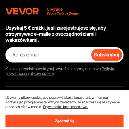
Uzyskaj 5 € zniżki, jeśli zarejestrujesz się, aby
otrzymywać e-maile z oszczędnościami i
wskazówkami.
Adres e-mail
Subskrybuj
Klikając przycisk
subskrybuj
, wyrażasz zgodę na naszą
Politykę
prywatności i plików cookie
.
Używamy plików cookie, aby poprawić jakość korzystania z Internetu.
Obsługa Klienta
Kontynuując przeglądanie tej witryny, zakładamy, że zgadzasz się na używanie
przez nas plików cookie i
Prywatność i bezpieczeństwo.
Skontaktuj się z nami
Zgadzać się
Zasoby
Zwroty i wymiany