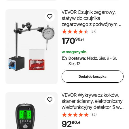
VEVOR Czujnik zegarowy,
statyw do czujnika
zegarowego z podwójnym
prętem i etui do
(87)
przechowywania,
170
90
zł
dokładność 0,03 mm, zakres
0-25,4 mm, uchwyt czujnika
w magazynie.
zegarowego,
Dostawa:
Niedz. Sier. 9 - Śr.
niemagnetyczne pręty
Sier. 12
centrujące do ustawiania
maszyny
Dodaj do koszyka
VEVOR Wykrywacz kołków,
skaner ścienny, elektroniczny
wielofunkcyjny detektor 5 w 1
z inteligentnym czujnikiem,
(82)
wyświetlaczem LCD o
92
90
zł
wysokiej rozdzielczości i