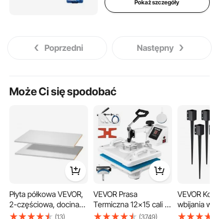
Pokaż szczegóły
przechowywania
Poprzedni
Następny
Może Ci się spodobać
Płyta półkowa VEVOR,
VEVOR Prasa
VEVOR Kole
2-częściowa, docinana
Termiczna 12x15 cali 5
wbijania w z
na wymiar do
w 1 prasa termiczna
szt., średni
(13)
(3749)