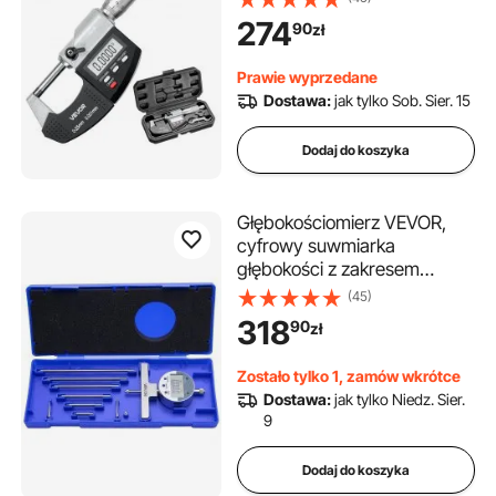
precyzja 0,003 mm,
274
90
zł
wyświetlacz LCD,
przełączanie cali/mm,
Prawie wyprzedane
końcówka z węglika
Dostawa:
jak tylko Sob. Sier. 15
spiekanego, z etui
Dodaj do koszyka
Głębokościomierz VEVOR,
cyfrowy suwmiarka
głębokości z zakresem
pomiaru 0–558,8 mm,
(45)
rozdzielczością 0,01 mm,
318
90
zł
precyzyjną konwersją
jednostek z 4 końcówkami
Zostało tylko 1, zamów wkrótce
pomiarowymi,
Dostawa:
jak tylko Niedz. Sier.
głębokościomierz do rowków,
9
stopni i otworów
Dodaj do koszyka