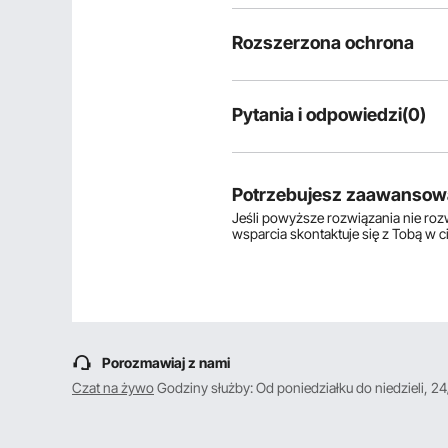
Rozszerzona ochrona
Pytania i odpowiedzi(0)
Typowe pytania dotyczące produ
Czy produkt jest trwały? ...
Potrzebujesz zaawansow
Jeśli powyższe rozwiązania nie ro
wsparcia skontaktuje się z Tobą w 
Zadaj pierwsze pytanie
Porozmawiaj z nami
Czat na żywo
Godziny służby: Od poniedziałku do niedzieli, 24