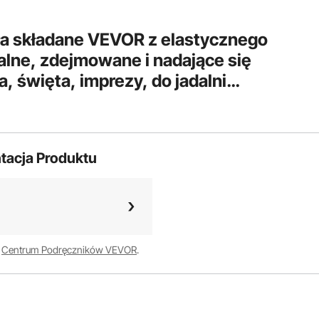
ła składane VEVOR z elastycznego
lne, zdejmowane i nadające się
a, święta, imprezy, do jadalni
tuk, białe)
tacja Produktu
w
Centrum Podręczników VEVOR
.