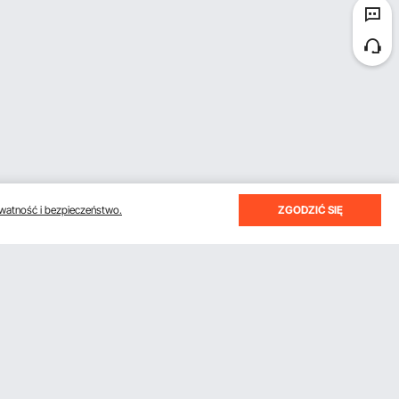
watność i bezpieczeństwo.
ZGODZIĆ SIĘ
otrzymywać e-maile z oszczędnościami i wskazówkami.
Subskrybuj