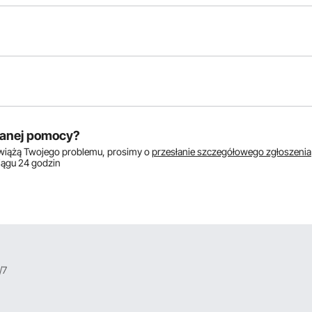
któw:
anej pomocy?
zwiążą Twojego problemu, prosimy o
przesłanie szczegółowego zgłoszenia
ciągu 24 godzin
/7