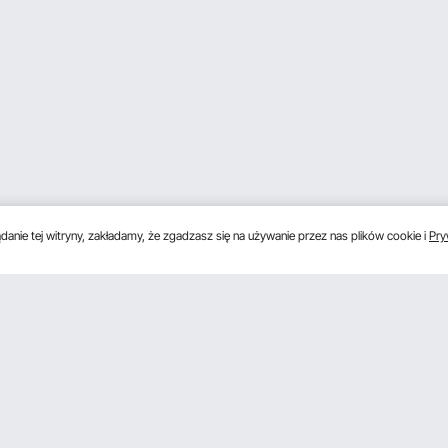
anie tej witryny, zakładamy, że zgadzasz się na używanie przez nas plików cookie i
Pry
s
Uzyskaj 5 € zniżki, jeśli zarejestrujesz się, aby 
unki