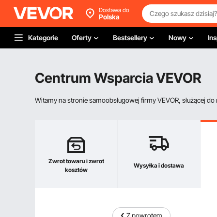
Dostawa do
Polska
Kategorie
Oferty
Bestsellery
Nowy
Ins
Centrum Wsparcia VEVOR
Witamy na stronie samoobsługowej firmy VEVOR, służącej do re
Zwrot towaru i zwrot
Wysyłka i dostawa
kosztów
Z powrotem