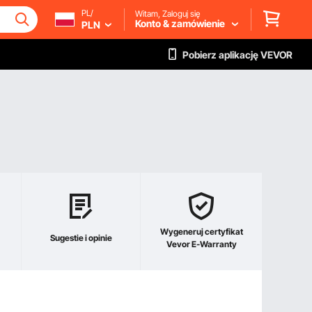
PL/
Witam, Zaloguj się
Konto & zamówienie
PLN
Pobierz aplikację VEVOR
Wygeneruj certyfikat
Sugestie i opinie
Vevor E-Warranty