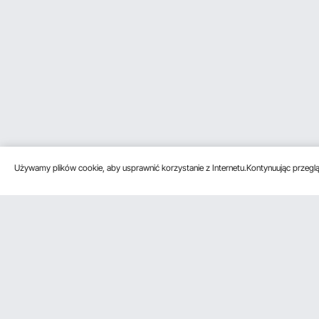
Używamy plików cookie, aby usprawnić korzystanie z Internetu.Kontynuując przegląd
Obsługa klienta
Zasoby
Poznać na
Skontaktuj się z nami
Program
O VEVOR
członkowski
Zwroty i wymiany
Zasady i war