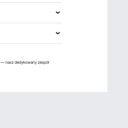
 pytanie
— nasz dedykowany zespół
ortuj według：
Pytania wyróżnione
je Bezpieczeństwo 58
 PayPal i płatność
s/payment-method