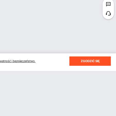
watność i bezpieczeństwo.
ZGODZIĆ SIĘ
otrzymywać e-maile z oszczędnościami i wskazówkami.
Subskrybuj