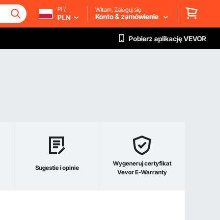
PL/
Witam, Zaloguj się
Konto & zamówienie
PLN
Pobierz aplikację VEVOR
Wygeneruj certyfikat
Sugestie i opinie
Vevor E-Warranty