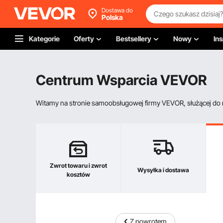
Dostawa do
Polska
Kategorie
Oferty
Bestsellery
Nowy
Ins
Centrum Wsparcia VEVOR
Witamy na stronie samoobsługowej firmy VEVOR, służącej do re
Zwrot towaru i zwrot
Wysyłka i dostawa
kosztów
Z powrotem