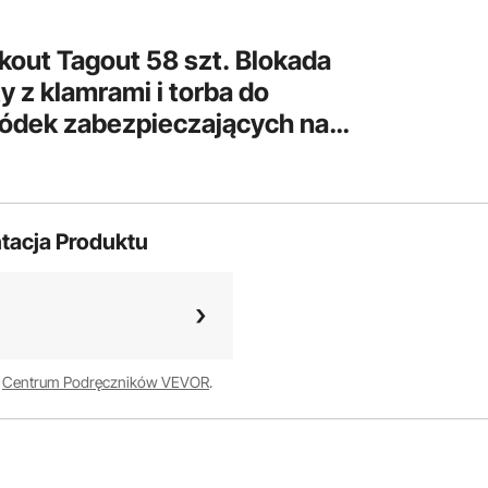
out Tagout 58 szt. Blokada
y z klamrami i torba do
ódek zabezpieczających na
ające i etykiety oraz sprzęt
tacja Produktu
w
Centrum Podręczników VEVOR
.