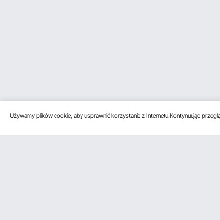
Używamy plików cookie, aby usprawnić korzystanie z Internetu.Kontynuując przegląd
Obsługa klienta
Zasoby
Poznać na
Skontaktuj się z nami
Program
O VEVOR
członkowski
Zwroty i wymiany
Zasady i war