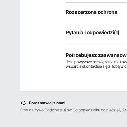
Rozszerzona ochrona
Pytania i odpowiedzi(1)
1
pytania
Potrzebujesz zaawansow
Jeśli powyższe rozwiązania nie ro
Wyświetlanie
1-1
z
1
wsparcia skontaktuje się z Tobą w 
P:
Witam, czy można zakupić u P
szt grup zamków zatrzaski. Pro
Odpowiedz na to pytanie
O:
Witam, na wszystkie produkty ist
Porozmawiaj z nami
kartą kredytową. Szczegółowe i
Czat na żywo
Godziny służby: Od poniedziałku do niedzieli, 24
Przez vevor
na lip 20, 2024
Pomocny
?
4