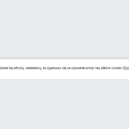
anie tej witryny, zakładamy, że zgadzasz się na używanie przez nas plików cookie i
Pry
s
Uzyskaj 5 € zniżki, jeśli zarejestrujesz się, aby 
unki