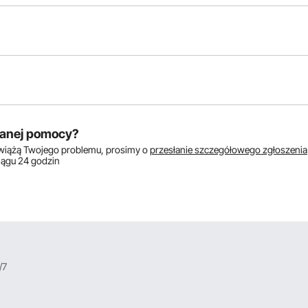
Zadaj
anej pomocy?
zwiążą Twojego problemu, prosimy o
przesłanie szczegółowego zgłoszenia
S
ciągu 24 godzin
aństwa produkt na fakturę proformę: VEVOR Lockout Tagout Kit Stac
szę o kontakt, z góry dziękuję.
nieje możliwość wystawienia faktury po zakupie. Nasze metody płatności to
nformacje można znaleźć pod linkiem poniżej. https://www.vevor.pl/page
/7