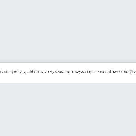
anie tej witryny, zakładamy, że zgadzasz się na używanie przez nas plików cookie i
Pry
s
Uzyskaj 5 € zniżki, jeśli zarejestrujesz się, aby 
unki