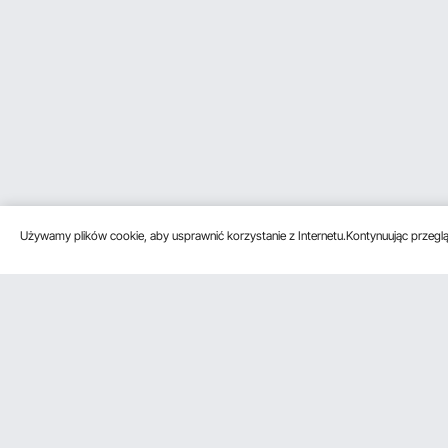
Używamy plików cookie, aby usprawnić korzystanie z Internetu.Kontynuując przegląd
Obsługa klienta
Zasoby
Poznać na
Skontaktuj się z nami
Program
O VEVOR
członkowski
Zwroty i wymiany
Zasady i war