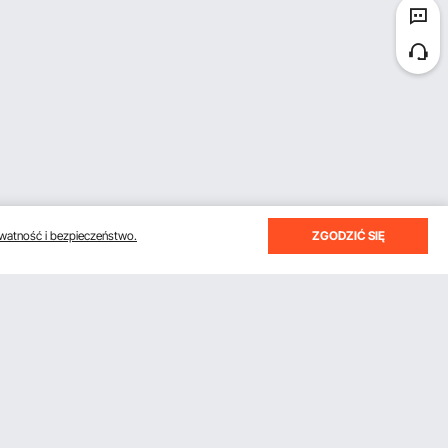
watność i bezpieczeństwo.
ZGODZIĆ SIĘ
otrzymywać e-maile z oszczędnościami i wskazówkami.
Subskrybuj