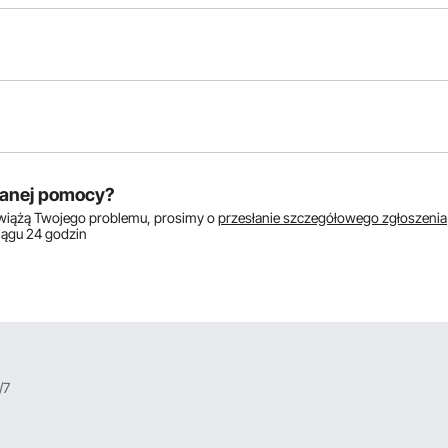
któw:
anej pomocy?
zwiążą Twojego problemu, prosimy o
przesłanie szczegółowego zgłoszenia
ciągu 24 godzin
/7