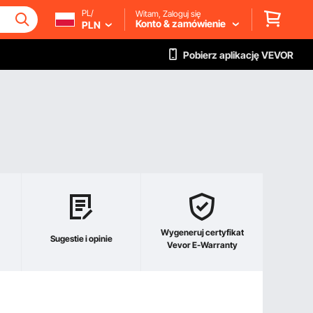
PL/
Witam, Zaloguj się
Konto & zamówienie
PLN
Pobierz aplikację VEVOR
Wygeneruj certyfikat
Sugestie i opinie
Vevor E-Warranty