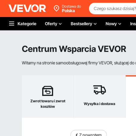
Dostawa do
Polska
Kategorie
Oferty
Bestsellery
Nowy
Ins
Centrum Wsparcia VEVOR
Witamy na stronie samoobsługowej firmy VEVOR, służącej do re
Zwrot towaru i zwrot
Wysyłka i dostawa
kosztów
Z powrotem