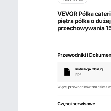
VEVOR Półka cateri
piętra półka o duże
przechowywania 150
155 x 120 x 48 cm S
Przewodniki i Dokumen
Instrukcja Obsługi
PDF
Więcej przewodników znajdziesz 
Części serwisowe