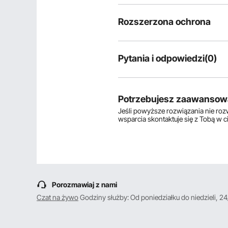
Rozszerzona ochrona
Pytania i odpowiedzi(0)
Typowe pytania dotyczące produ
Czy produkt jest trwały? ...
Potrzebujesz zaawansow
Jeśli powyższe rozwiązania nie ro
wsparcia skontaktuje się z Tobą w 
Zadaj pierwsze pytanie
Porozmawiaj z nami
Czat na żywo
Godziny służby: Od poniedziałku do niedzieli, 24