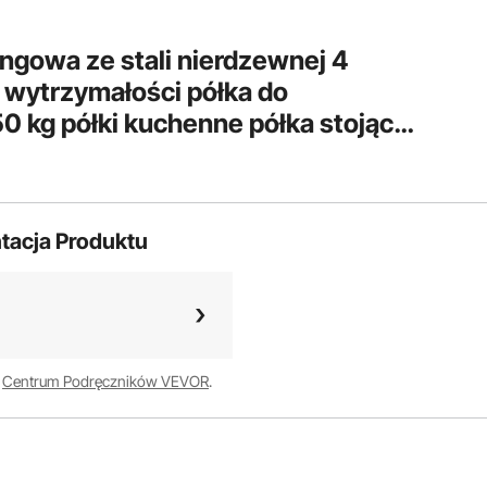
ngowa ze stali nierdzewnej 4
j wytrzymałości półka do
 kg półki kuchenne półka stojąca
tojak na półki stojące
tacja Produktu
w
Centrum Podręczników VEVOR
.