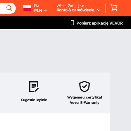
PL/
Witam, Zaloguj się
Konto & zamówienie
PLN
Pobierz aplikację VEVOR
Wygeneruj certyfikat
Sugestie i opinie
Vevor E-Warranty