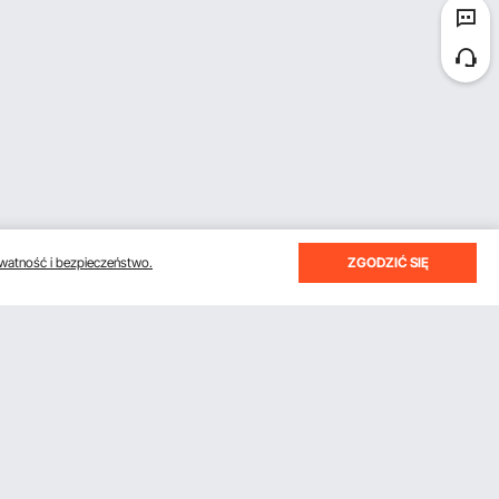
watność i bezpieczeństwo.
ZGODZIĆ SIĘ
otrzymywać e-maile z oszczędnościami i wskazówkami.
Subskrybuj