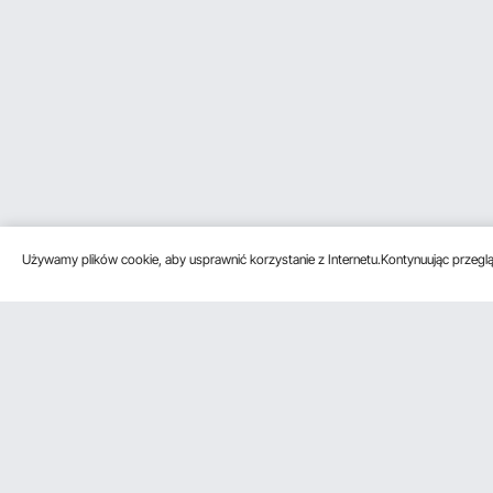
Używamy plików cookie, aby usprawnić korzystanie z Internetu.Kontynuując przegląd
Obsługa klienta
Zasoby
Poznać na
Skontaktuj się z nami
Program
O VEVOR
członkowski
Zwroty i wymiany
Zasady i war