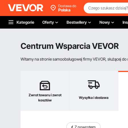
Dostawa do
Polska
Kategorie
Oferty
Bestsellery
Nowy
Ins
Centrum Wsparcia VEVOR
Witamy na stronie samoobsługowej firmy VEVOR, służącej do re
Zwrot towaru i zwrot
Wysyłka i dostawa
kosztów
Z powrotem