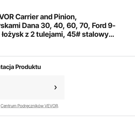
VOR Carrier and Pinion,
skami Dana 30, 40, 60, 70, Ford 9-
łożysk z 2 tulejami, 45# stalowy
śnych Clamshell do napraw
tacja Produktu
w
Centrum Podręczników VEVOR
.