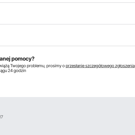
któw:
anej pomocy?
zwiążą Twojego problemu, prosimy o
przesłanie szczegółowego zgłoszenia
ciągu 24 godzin
/7