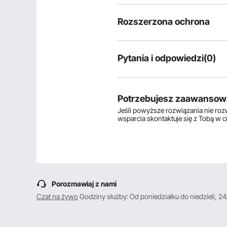
Rozszerzona ochrona
Pytania i odpowiedzi(0)
Typowe pytania dotyczące produ
Czy produkt jest trwały? ...
Potrzebujesz zaawansow
Jeśli powyższe rozwiązania nie ro
wsparcia skontaktuje się z Tobą w 
Zadaj pierwsze pytanie
Porozmawiaj z nami
Czat na żywo
Godziny służby: Od poniedziałku do niedzieli, 24