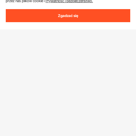
przez nas plików cookie i
Prywatność i bezpieczeństwo.
Zgadzać się
Uzyskaj 5 € zniżki, jeśli zarejestrujesz się, aby
otrzymywać e-maile z oszczędnościami i
wskazówkami.
Adres e-mail
Subskrybuj
Klikając przycisk
subskrybuj
, wyrażasz zgodę na naszą
Politykę
prywatności i plików cookie
.