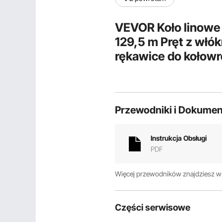
VEVOR Koło linowe
129,5 m Pręt z włó
rękawice do kołow
głowice ciągnące 
Pomoc w ciągnięciu
Przewodniki i Dokumen
Instrukcja Obsługi
PDF
Więcej przewodników znajdziesz 
Części serwisowe