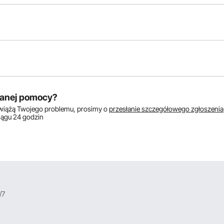
któw:
anej pomocy?
zwiążą Twojego problemu, prosimy o
przesłanie szczegółowego zgłoszenia
ciągu 24 godzin
/7