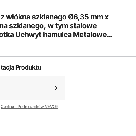
 z włókna szklanego Ø6,35 mm x
kna szklanego, w tym stalowe
rotka Uchwyt hamulca Metalowe
Taśma wędkarska -40°C do +80°C
 Taśma ciągnąca Spirala ciągnąca
tacja Produktu
w
Centrum Podręczników VEVOR
.