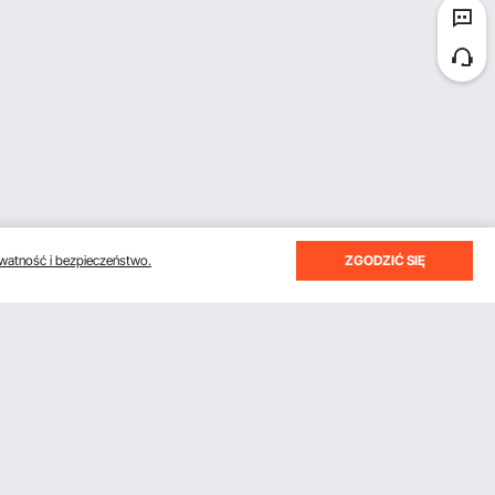
watność i bezpieczeństwo.
ZGODZIĆ SIĘ
otrzymywać e-maile z oszczędnościami i wskazówkami.
Subskrybuj