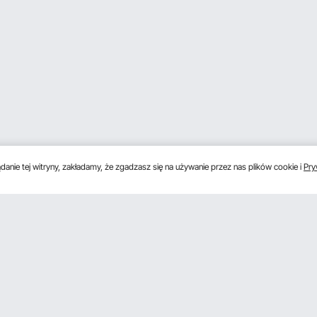
anie tej witryny, zakładamy, że zgadzasz się na używanie przez nas plików cookie i
Pry
s
Uzyskaj 5 € zniżki, jeśli zarejestrujesz się, aby 
unki