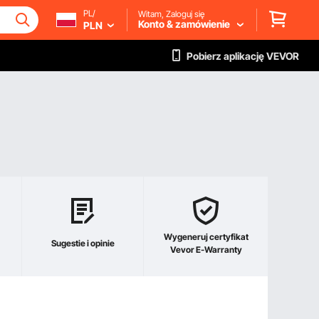
PL/
Witam, Zaloguj się
Konto & zamówienie
PLN
Pobierz aplikację VEVOR
Wygeneruj certyfikat
Sugestie i opinie
Vevor E-Warranty