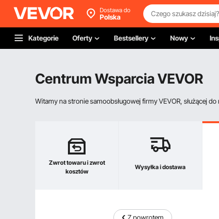
Dostawa do
Polska
Kategorie
Oferty
Bestsellery
Nowy
Ins
Centrum Wsparcia VEVOR
Witamy na stronie samoobsługowej firmy VEVOR, służącej do re
Zwrot towaru i zwrot
Wysyłka i dostawa
kosztów
Z powrotem