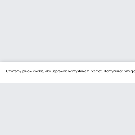
Używamy plików cookie, aby usprawnić korzystanie z Internetu.Kontynuując przegląd
Obsługa klienta
Zasoby
Poznać na
Skontaktuj się z nami
Program
O VEVOR
członkowski
Zwroty i wymiany
Zasady i war