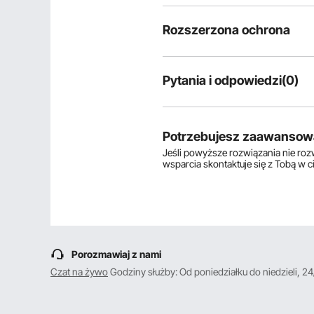
Rozszerzona ochrona
Pytania i odpowiedzi(0)
Typowe pytania dotyczące produ
Czy produkt jest trwały? ...
Potrzebujesz zaawansow
Jeśli powyższe rozwiązania nie ro
wsparcia skontaktuje się z Tobą w 
Zadaj pierwsze pytanie
Porozmawiaj z nami
Czat na żywo
Godziny służby: Od poniedziałku do niedzieli, 24