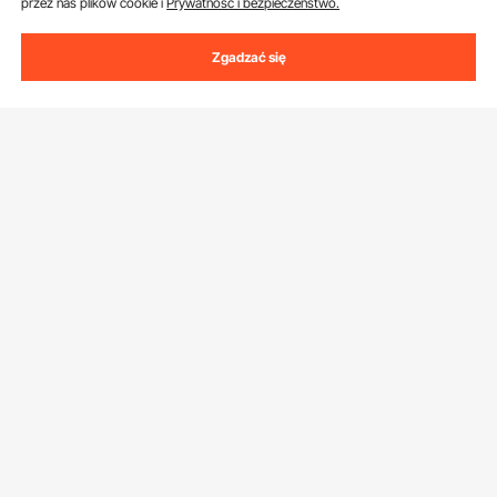
przez nas plików cookie i
Prywatność i bezpieczeństwo.
Zgadzać się
Uzyskaj 5 € zniżki, jeśli zarejestrujesz się, aby
otrzymywać e-maile z oszczędnościami i
wskazówkami.
Adres e-mail
Subskrybuj
Klikając przycisk
subskrybuj
, wyrażasz zgodę na naszą
Politykę
prywatności i plików cookie
.