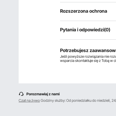
Rozszerzona ochrona
Pytania i odpowiedzi(0)
Typowe pytania dotyczące produ
Czy produkt jest trwały? ...
Potrzebujesz zaawansow
Jeśli powyższe rozwiązania nie ro
wsparcia skontaktuje się z Tobą w 
Zadaj pierwsze pytanie
Porozmawiaj z nami
Czat na żywo
Godziny służby: Od poniedziałku do niedzieli, 24