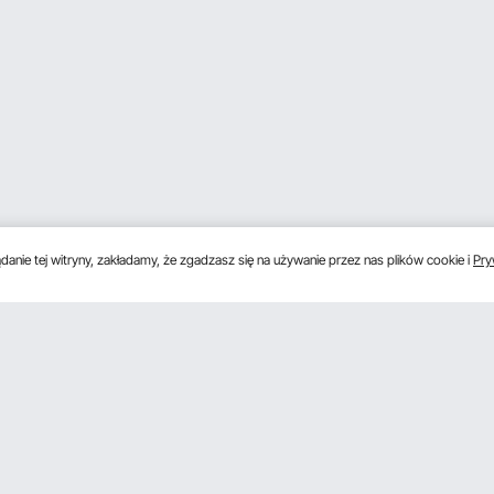
anie tej witryny, zakładamy, że zgadzasz się na używanie przez nas plików cookie i
Pry
s
Uzyskaj 5 € zniżki, jeśli zarejestrujesz się, aby 
unki