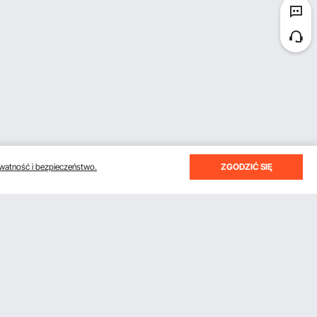
watność i bezpieczeństwo.
ZGODZIĆ SIĘ
otrzymywać e-maile z oszczędnościami i wskazówkami.
Subskrybuj