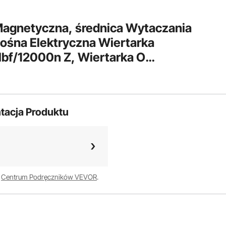
agnetyczna, średnica Wytaczania
ośna Elektryczna Wiertarka
bf/12000n Z, Wiertarka O
ości 580 Obr./min Do Dowolnej
tacja Produktu
w
Centrum Podręczników VEVOR
.