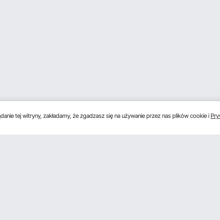
anie tej witryny, zakładamy, że zgadzasz się na używanie przez nas plików cookie i
Pry
s
Uzyskaj 5 € zniżki, jeśli zarejestrujesz się, aby 
unki