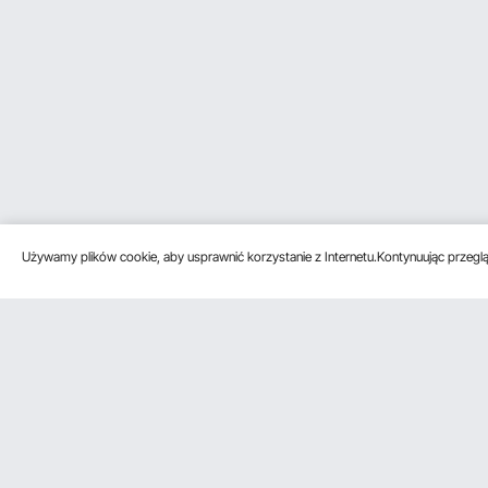
Używamy plików cookie, aby usprawnić korzystanie z Internetu.Kontynuując przegląd
Obsługa klienta
Zasoby
Poznać na
Skontaktuj się z nami
Program
O VEVOR
członkowski
Zwroty i wymiany
Zasady i war