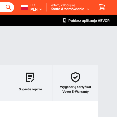
PL/
Witam, Zaloguj się
Konto & zamówienie
PLN
Pobierz aplikację VEVOR
Wygeneruj certyfikat
Sugestie i opinie
Vevor E-Warranty