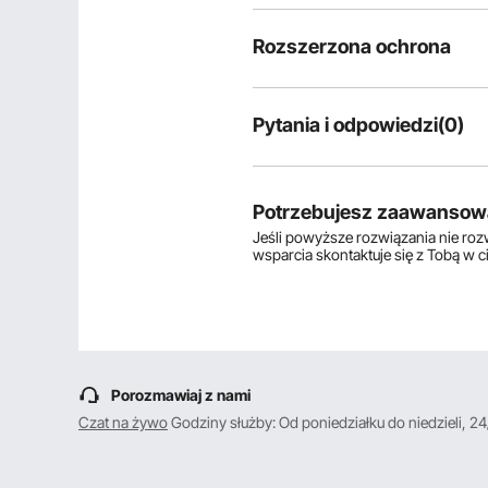
Rozszerzona ochrona
Pytania i odpowiedzi(0)
Typowe pytania dotyczące produ
Czy produkt jest trwały? ...
Potrzebujesz zaawansow
Jeśli powyższe rozwiązania nie ro
wsparcia skontaktuje się z Tobą w 
Zadaj pierwsze pytanie
Porozmawiaj z nami
Czat na żywo
Godziny służby: Od poniedziałku do niedzieli, 24