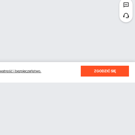
watność i bezpieczeństwo.
ZGODZIĆ SIĘ
otrzymywać e-maile z oszczędnościami i wskazówkami.
Subskrybuj