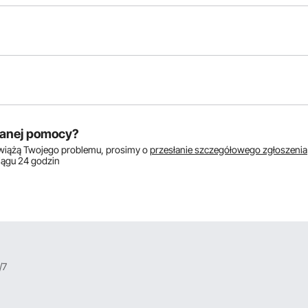
któw:
anej pomocy?
zwiążą Twojego problemu, prosimy o
przesłanie szczegółowego zgłoszenia
ciągu 24 godzin
/7