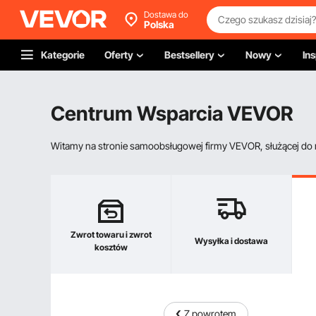
Dostawa do
Polska
Kategorie
Oferty
Bestsellery
Nowy
Ins
Centrum Wsparcia VEVOR
Witamy na stronie samoobsługowej firmy VEVOR, służącej do re
Zwrot towaru i zwrot
Wysyłka i dostawa
kosztów
Z powrotem