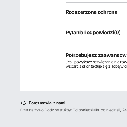
Rozszerzona ochrona
Pytania i odpowiedzi(0)
Typowe pytania dotyczące produ
Czy produkt jest trwały? ...
Potrzebujesz zaawansow
Jeśli powyższe rozwiązania nie ro
wsparcia skontaktuje się z Tobą w 
Zadaj pierwsze pytanie
Porozmawiaj z nami
Czat na żywo
Godziny służby: Od poniedziałku do niedzieli, 24