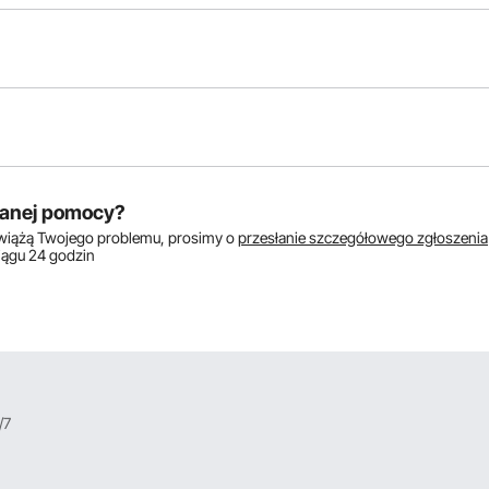
któw:
anej pomocy?
zwiążą Twojego problemu, prosimy o
przesłanie szczegółowego zgłoszenia
ciągu 24 godzin
/7