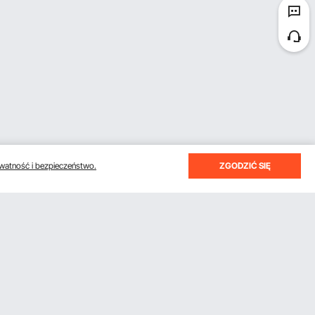
watność i bezpieczeństwo.
ZGODZIĆ SIĘ
otrzymywać e-maile z oszczędnościami i wskazówkami.
Subskrybuj