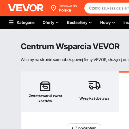
Dostawa do
Polska
Kategorie
Oferty
Bestsellery
Nowy
Ins
Centrum Wsparcia VEVOR
Witamy na stronie samoobsługowej firmy VEVOR, służącej do re
Zwrot towaru i zwrot
Wysyłka i dostawa
kosztów
Z powrotem