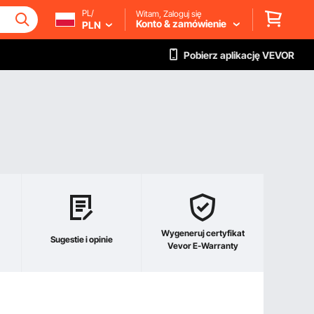
PL/
Witam, Zaloguj się
Konto & zamówienie
PLN
Pobierz aplikację VEVOR
Wygeneruj certyfikat
Sugestie i opinie
Vevor E-Warranty