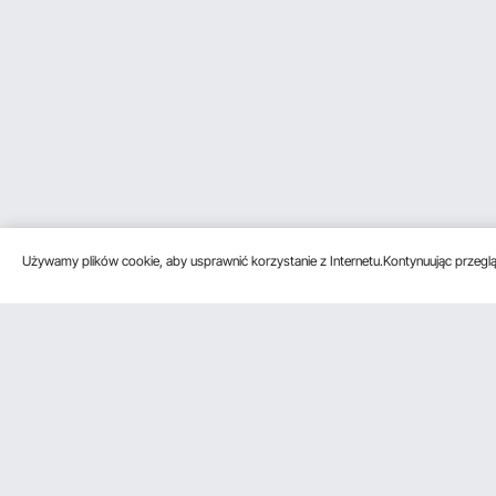
Używamy plików cookie, aby usprawnić korzystanie z Internetu.Kontynuując przegląd
Obsługa klienta
Zasoby
Poznać na
Skontaktuj się z nami
Program
O VEVOR
członkowski
Zwroty i wymiany
Zasady i war