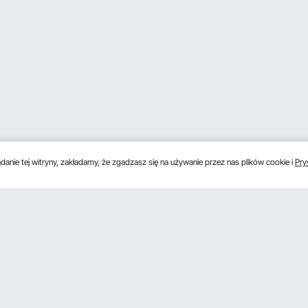
anie tej witryny, zakładamy, że zgadzasz się na używanie przez nas plików cookie i
Pry
s
Uzyskaj 5 € zniżki, jeśli zarejestrujesz się, aby 
unki