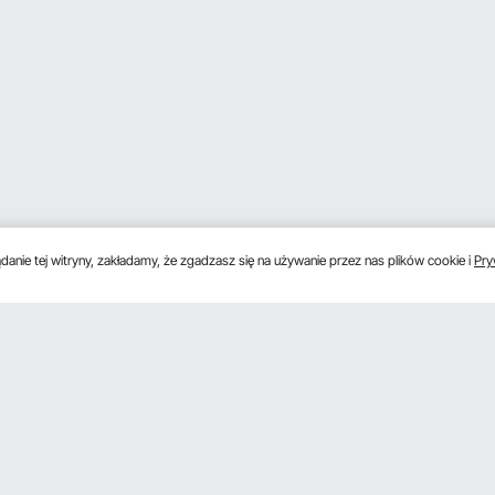
anie tej witryny, zakładamy, że zgadzasz się na używanie przez nas plików cookie i
Pry
s
Uzyskaj 5 € zniżki, jeśli zarejestrujesz się, aby 
unki