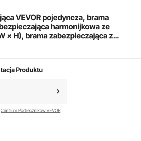
jąca VEVOR pojedyncza, brama
abezpieczająca harmonijkowa ze
dowy, brama z blokadą obrotową
wa lub drzwi z kłódką
tacja Produktu
w
Centrum Podręczników VEVOR
.