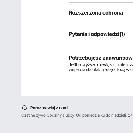
Rozszerzona ochrona
Pytania i odpowiedzi(1)
1
pytania
Potrzebujesz zaawansow
Jeśli powyższe rozwiązania nie ro
Wyświetlanie
1-1
z
1
wsparcia skontaktuje się z Tobą w 
P:
Witam, czy jest możliwość wy
Jeżeli tak to w jakiej byłaby 
Odpowiedz na to pytanie
O:
Witaj, nie obsługujemy produktów
Porozmawiaj z nami
internetowej.
Czat na żywo
Godziny służby: Od poniedziałku do niedzieli, 24
Przez vevor
na gru 29, 2024
Pomocny
?
0