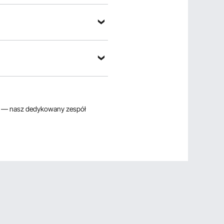
 pytanie
— nasz dedykowany zespół
ortuj według：
Pytania wyróżnione
ysokość na 100cm ?
ej stronie