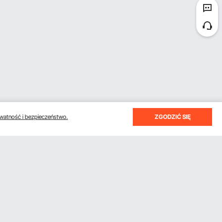
watność i bezpieczeństwo.
ZGODZIĆ SIĘ
otrzymywać e-maile z oszczędnościami i wskazówkami.
Subskrybuj