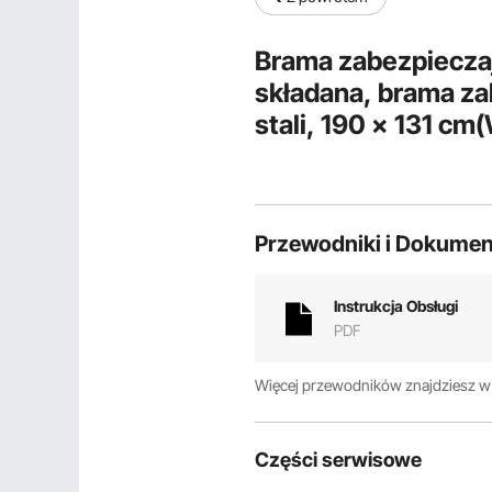
Brama zabezpiecza
składana, brama z
stali, 190 × 131 cm(W × H), brama zabezpieczająca z
możliwością rozbu
360°, brama nożyco
Przewodniki i Dokumen
Instrukcja Obsługi
PDF
Więcej przewodników znajdziesz 
Części serwisowe