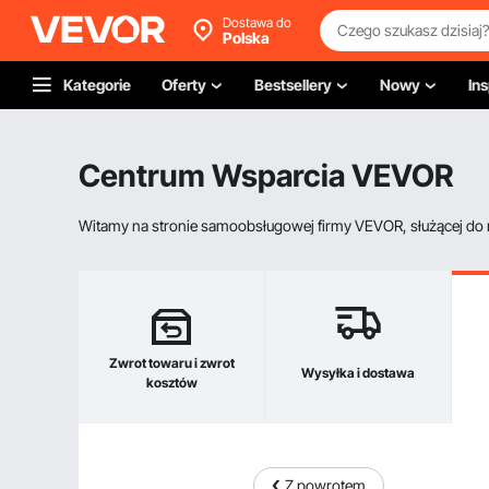
Dostawa do
Polska
Kategorie
Oferty
Bestsellery
Nowy
Ins
Centrum Wsparcia VEVOR
Witamy na stronie samoobsługowej firmy VEVOR, służącej do re
Zwrot towaru i zwrot
Wysyłka i dostawa
kosztów
Z powrotem