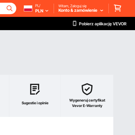
PL/
Witam, Zaloguj się
Konto & zamówienie
PLN
Pobierz aplikację VEVOR
Wygeneruj certyfikat
Sugestie i opinie
Vevor E-Warranty