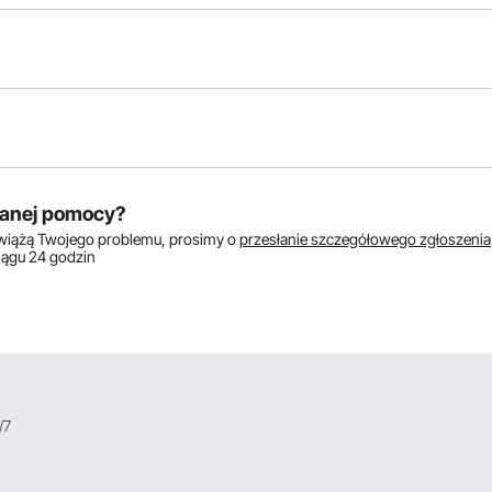
Zadaj
anej pomocy?
zwiążą Twojego problemu, prosimy o
przesłanie szczegółowego zgłoszenia
S
ciągu 24 godzin
konania pojedynczj bramki pod wymiar szer.190cm ( może zostać) , w
cenie? Pozdrawiam
 niestandardowych, na sprzedaż są tylko rozmiary wyświetlane na oficjaln
/7