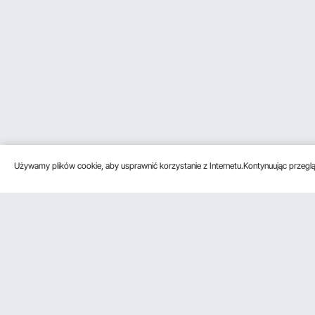
Używamy plików cookie, aby usprawnić korzystanie z Internetu.Kontynuując przegląd
Obsługa klienta
Zasoby
Poznać na
Skontaktuj się z nami
Program
O VEVOR
członkowski
Zwroty i wymiany
Zasady i war