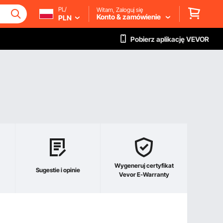
PL/
Witam, Zaloguj się
Konto & zamówienie
PLN
Pobierz aplikację VEVOR
Wygeneruj certyfikat
Sugestie i opinie
Vevor E-Warranty