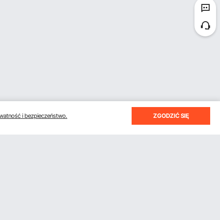
watność i bezpieczeństwo.
ZGODZIĆ SIĘ
otrzymywać e-maile z oszczędnościami i wskazówkami.
Subskrybuj