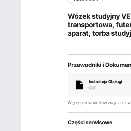
Wózek studyjny V
transportowa, futer
aparat, torba study
przegroda, uchwyt
statywów, telesko
Przewodniki i Dokumen
Instrukcja Obsługi
PDF
Więcej przewodników znajdziesz 
Części serwisowe