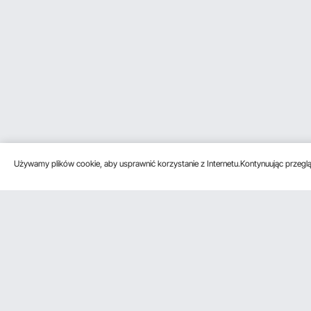
Używamy plików cookie, aby usprawnić korzystanie z Internetu.Kontynuując przegląd
Obsługa klienta
Zasoby
Poznać na
Skontaktuj się z nami
Program
O VEVOR
członkowski
Zwroty i wymiany
Zasady i war