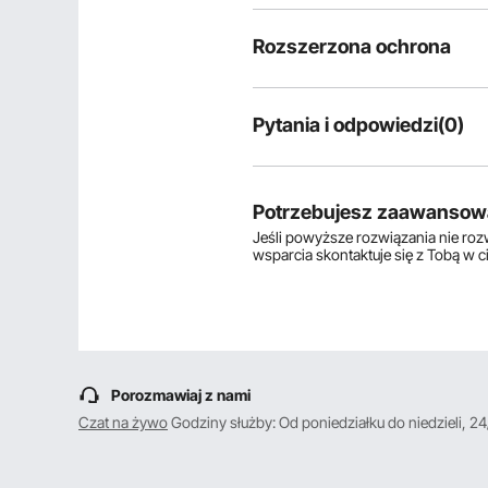
Rozszerzona ochrona
Pytania i odpowiedzi(0)
Typowe pytania dotyczące produ
Czy produkt jest trwały? ...
Potrzebujesz zaawansow
Jeśli powyższe rozwiązania nie ro
wsparcia skontaktuje się z Tobą w 
Zadaj pierwsze pytanie
Porozmawiaj z nami
Czat na żywo
Godziny służby: Od poniedziałku do niedzieli, 24