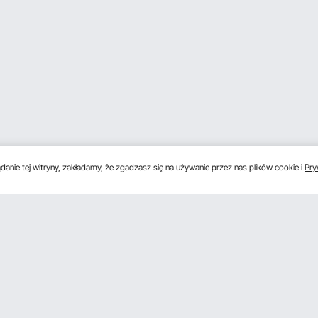
anie tej witryny, zakładamy, że zgadzasz się na używanie przez nas plików cookie i
Pry
s
Uzyskaj 5 € zniżki, jeśli zarejestrujesz się, aby 
unki