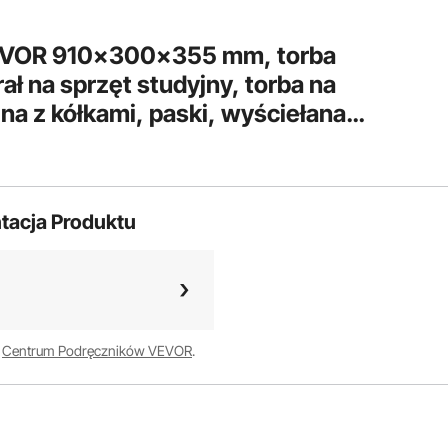
EVOR 910x300x355 mm, torba
ał na sprzęt studyjny, torba na
jna z kółkami, paski, wyściełana
, do statywów oświetleniowych,
pów
tacja Produktu
w
Centrum Podręczników VEVOR
.