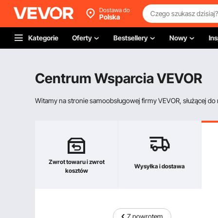
Dostawa do
Polska
Kategorie
Oferty
Bestsellery
Nowy
Ins
Centrum Wsparcia VEVOR
Witamy na stronie samoobsługowej firmy VEVOR, służącej do re
Zwrot towaru i zwrot
Wysyłka i dostawa
kosztów
Z powrotem