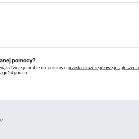
któw:
anej pomocy?
zwiążą Twojego problemu, prosimy o
przesłanie szczegółowego zgłoszenia
ciągu 24 godzin
/7