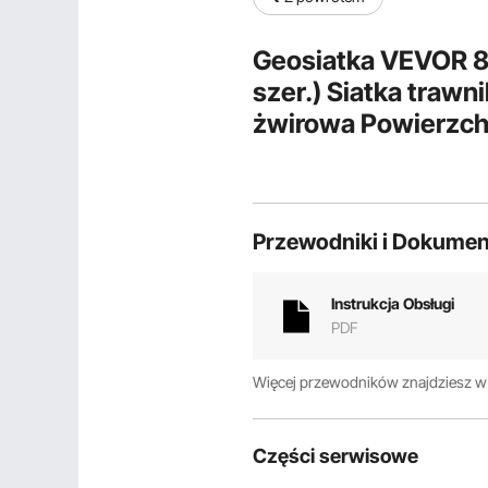
Geosiatka VEVOR 8,2
szer.) Siatka trawn
żwirowa Powierzchn
miodu Głębokość 5,
żwirowa Siatka gr
Przewodniki i Dokumen
Instrukcja Obsługi
PDF
Więcej przewodników znajdziesz 
Części serwisowe