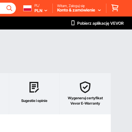
PL/
Witam, Zaloguj się
Konto & zamówienie
PLN
Pobierz aplikację VEVOR
Wygeneruj certyfikat
Sugestie i opinie
Vevor E-Warranty