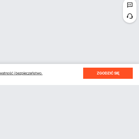
watność i bezpieczeństwo.
ZGODZIĆ SIĘ
otrzymywać e-maile z oszczędnościami i wskazówkami.
Subskrybuj