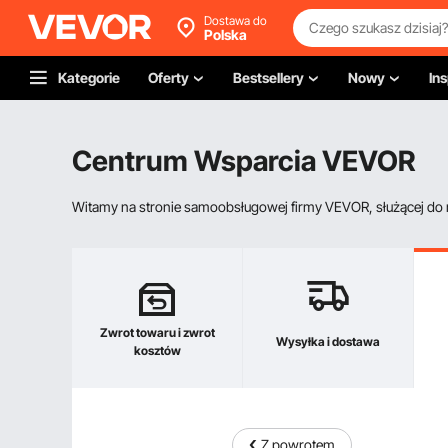
Dostawa do
Polska
Kategorie
Oferty
Bestsellery
Nowy
Ins
Centrum Wsparcia VEVOR
Witamy na stronie samoobsługowej firmy VEVOR, służącej do re
Zwrot towaru i zwrot
Wysyłka i dostawa
kosztów
Z powrotem