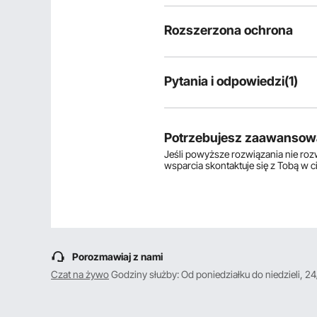
Rozszerzona ochrona
Pytania i odpowiedzi(1)
1
pytania
Potrzebujesz zaawansow
Jeśli powyższe rozwiązania nie ro
Wyświetlanie
1-1
z
1
wsparcia skontaktuje się z Tobą w 
P:
Jak zainstalować i używać?
Odpowiedz na to pytanie
O:
Proszę zapoznać się z poniższy
ground-grid-normal+video.mp4
Porozmawiaj z nami
Przez vevor
na Lis 19, 2024
Pomocny
?
0
Czat na żywo
Godziny służby: Od poniedziałku do niedzieli, 24