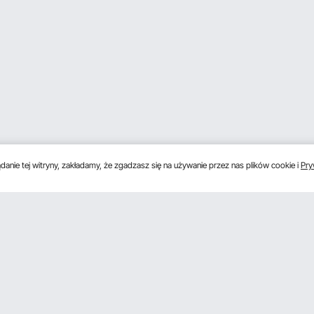
anie tej witryny, zakładamy, że zgadzasz się na używanie przez nas plików cookie i
Pry
s
Uzyskaj 5 € zniżki, jeśli zarejestrujesz się, aby 
unki