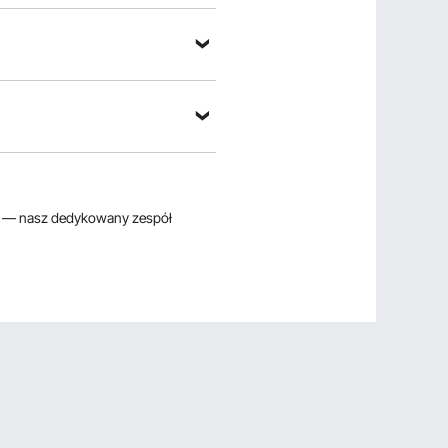
 pytanie
— nasz dedykowany zespół
ortuj według：
Pytania wyróżnione
0001/geo-grid-