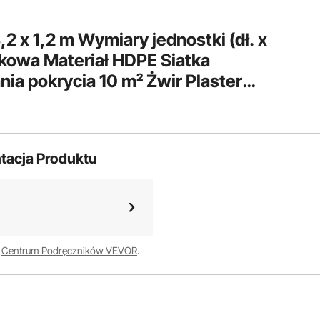
 x 1,2 m Wymiary jednostki (dł. x
ikowa Materiał HDPE Siatka
ia pokrycia 10 m² Żwir Plaster
1 cm Siatka plastra miodu Mata
untowa Wzmocnienie gruntu
tacja Produktu
w
Centrum Podręczników VEVOR
.