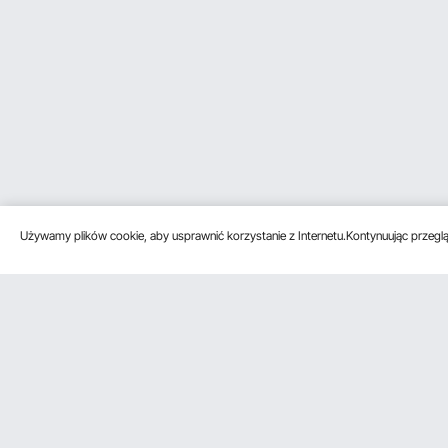
Używamy plików cookie, aby usprawnić korzystanie z Internetu.Kontynuując przegląd
Obsługa klienta
Zasoby
Poznać na
Skontaktuj się z nami
Program
O VEVOR
członkowski
Zwroty i wymiany
Zasady i war