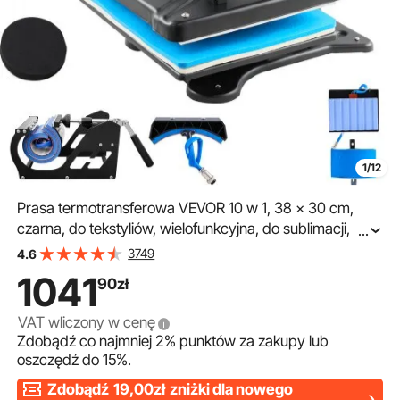
1/12
Prasa termotransferowa VEVOR 10 w 1, 38 x 30 cm,
czarna, do tekstyliów, wielofunkcyjna, do sublimacji, do
...
koszulek, kubków, do czapek, talerzy, kubków, obracana
3749
4.6
o 360 stopni
1041
90
zł
VAT wliczony w cenę
Zdobądź co najmniej
2%
punktów za zakupy lub
oszczędź do
15%
.
Zdobądź
19,00zł
zniżki dla nowego