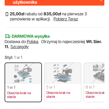
użytkownika
25
,00
zł
rabatu od
835
,00
zł
na pierwsze 3
zamówienia w aplikacji.
Pobierz Teraz
DARMOWA wysyłka
Dostawa do
Polska
.
Otrzymaj to najwcześniej
Wt. Sier.
11.
Szczegóły
Styl:
1 w 1
5 w 1
6 in 1
1 w 1
Obecnie brak na
Obecnie brak n
Obecnie brak na
stanie
stanie
stanie