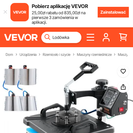
Pobierz aplikację VEVOR
Zainstalować
25
,00
zł
rabatu od
835
,00
zł
na
pierwsze 3 zamówienia w
aplikacji.
Dom
Urządzenia
Rzemiosło i szycie
Maszyny rzemieślnicze
Maszyna 