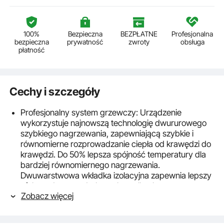
100%
Bezpieczna
BEZPŁATNE
Profesjonalna
bezpieczna
prywatność
zwroty
obsługa
płatność
Cechy i szczegóły
Profesjonalny system grzewczy: Urządzenie
wykorzystuje najnowszą technologię dwururowego
szybkiego nagrzewania, zapewniającą szybkie i
równomierne rozprowadzanie ciepła od krawędzi do
krawędzi. Do 50% lepsza spójność temperatury dla
bardziej równomiernego nagrzewania.
Dwuwarstwowa wkładka izolacyjna zapewnia lepszy
efekt podczas nadruku na koszulkach.
Zobacz więcej
Precyzyjne sterowanie: System sterowania z
silikonową klawiaturą. Precyzyjny czujnik
temperatury jest o 50% bardziej czuły niż