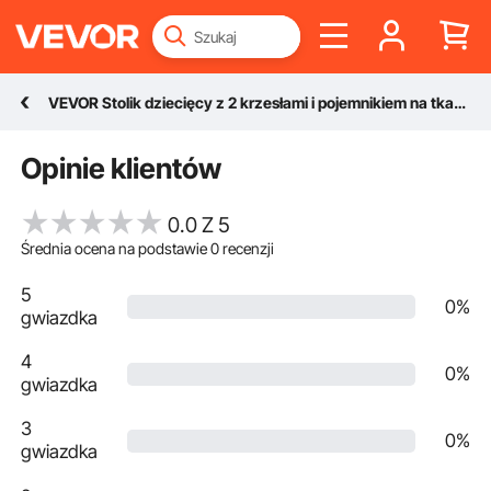
VEVOR Stolik dziecięcy z 2 krzesłami i pojemnikiem na tkaniny pod krzesłami, zestaw stołowy do rysowania, czytania, nauki, pisania, zestaw krzeseł dziecięcych do żłobka, stół do rękodzieła, stół do zabawy, biurko
Opinie klientów
0.0 Z 5
Średnia ocena na podstawie
0
recenzji
5
0%
gwiazdka
4
0%
gwiazdka
3
0%
gwiazdka