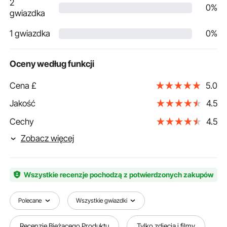
2
0%
gwiazdka
1 gwiazdka
0%
Oceny według funkcji
Cena £
5.0
Jakość
4.5
Cechy
4.5
Zobacz więcej
Wszystkie recenzje pochodzą z potwierdzonych zakupów
Polecane
Wszystkie gwiazdki
Recenzje Bieżącego Produktu
Tylko zdjęcia i filmy