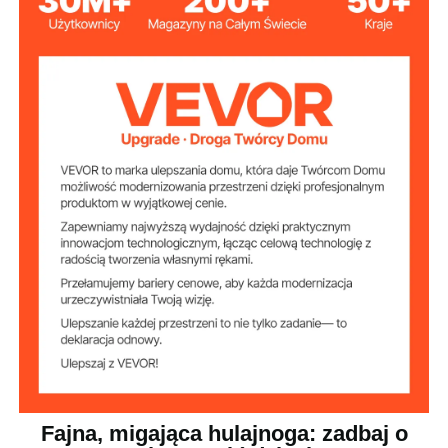
37,8 x 17,3 x 11,2 cala / 960 x
Wymiary produktu
440 x 285 mm
Rozmiar pręta
9 cali / 230 mm
przedłużającego
60 kg / 132 funty
Nośność
od 4 lat
Zalecany wiek
3,9 cala / 99 mm
Średnica koła
PP + PU
Materiał kół
tkanina Oxford 400D
Materiał siedziska
Fajna, migająca hulajnoga: zadbaj o