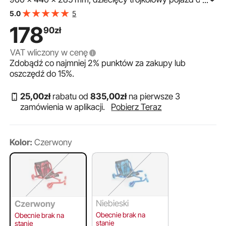
...
dzieci od 4 lat, jeździ po wszystkich twardych
5
5.0
nawierzchniach wewnątrz i na zewnątrz, kolor czerwony
178
90
zł
VAT wliczony w cenę
Zdobądź co najmniej
2%
punktów za zakupy lub
oszczędź do
15%
.
25
,00
zł
rabatu od
835
,00
zł
na pierwsze 3
zamówienia w aplikacji.
Pobierz Teraz
Kolor:
Czerwony
Niebieski
Czerwony
Obecnie brak na
Obecnie brak na
stanie
stanie