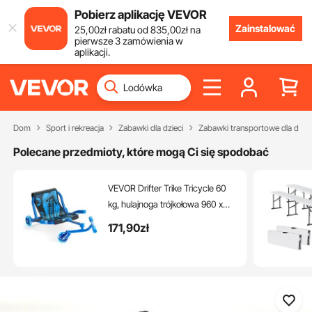
Pobierz aplikację VEVOR
Zainstalować
25
,00
zł
rabatu od
835
,00
zł
na
pierwsze 3 zamówienia w
aplikacji.
Dom
Sport i rekreacja
Zabawki dla dzieci
Zabawki transportowe dla dziec
Polecane przedmioty, które mogą Ci się spodobać
VEVOR Drifter Trike Tricycle 60
kg, hulajnoga trójkołowa 960 x
440 x 285 mm, dziecięcy
171
,90
zł
trójkołowy pojazd dla dzieci od 4
lat, jeździ po wszystkich
twardych nawierzchniach
wewnątrz i na zewnątrz, niebieski