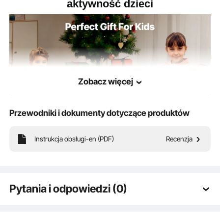
aktywność dzieci
18,1 x 10,2 cala / 460 x 260
Wymiary
siedziska
mm
8,2 funta / 3,7 kg
Waga produktu
Zobacz więcej
Przewodniki i dokumenty dotyczące produktów
Instrukcja obsługi-en (PDF)
Recenzja
Nadal nie możesz znaleźć idealnego prezentu dla swojego dziecka? Wybierz
naszą superfajną hulajnogę! Jest odpowiednia dla dzieci w wieku od 4 lat, łatwa
w prowadzeniu i dostarczy Twojemu dziecku mnóstwo energii.
Pytania i odpowiedzi (0)
Typowe pytania dotyczące produktów: