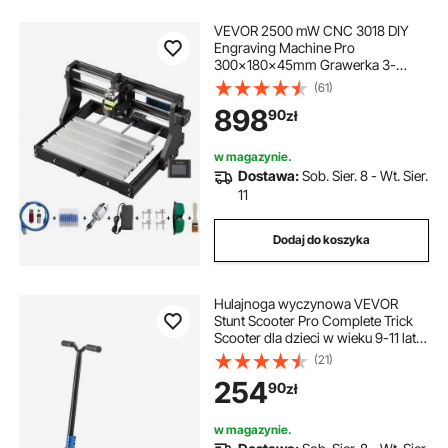
VEVOR 2500 mW CNC 3018 DIY
Engraving Machine Pro
300x180x45mm Grawerka 3-
osiowa Mini Laser Engraver z płytą
(61)
sterującą GRBL i kontrolerem offline
898
90
zł
w magazynie.
Dostawa:
Sob. Sier. 8 - Wt. Sier.
11
Dodaj do koszyka
Hulajnoga wyczynowa VEVOR
Stunt Scooter Pro Complete Trick
Scooter dla dzieci w wieku 9-11 lat,
nastolatków, chłopców i dziewcząt,
(21)
Freestyle Street Rider dla
254
90
zł
zaawansowanych i początkujących
w magazynie.