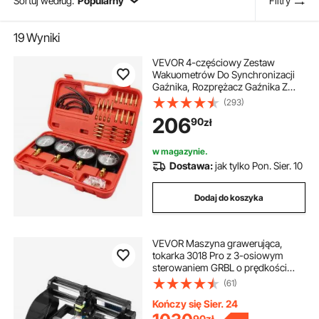
Sortuj według:
Popularny
Filtry
19
Wyniki
VEVOR 4-częściowy Zestaw
Wakuometrów Do Synchronizacji
Gaźnika, Rozprężacz Gaźnika Z
Krótkimi Adapterami, Gaźnik Do
(293)
Próżni, Synchronizacja Gaźnika
206
90
zł
w magazynie.
Dostawa:
jak tylko Pon. Sier. 10
Dodaj do koszyka
VEVOR Maszyna grawerująca,
tokarka 3018 Pro z 3-osiowym
sterowaniem GRBL o prędkości
obrotowej 10000 obr./min, tokarka
(61)
do drewna DC 24 V 5 A z profilu
aluminiowego i bakelitu, grawerka
Kończy się Sier. 24
CNC, grawer laserowy 300 x 180 x
90
zł