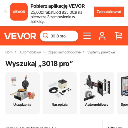
Pobierz aplikację VEVOR
Zainstalować
25
,00
zł
rabatu od
835
,00
zł
na
pierwsze 3 zamówienia w
aplikacji.
Dom
Automobilowy
Części samochodowe
Systemy paliwowe
Wyszukaj „
3018 pro
”
Urządzenia
Narzędzia
Automobilowy
Spor