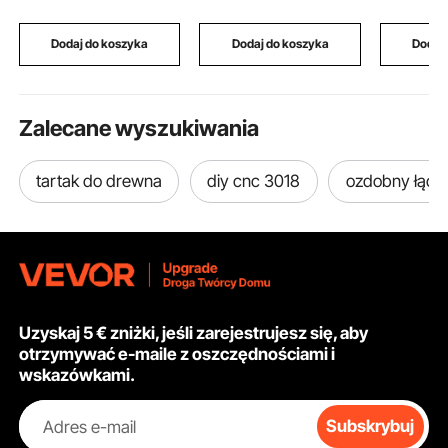
pokoju do nauki, biały
przygotowywania
zębami, ś
potraw z regulowaną
otworu ce
półką do kuchni
25,4 mm,
Dodaj do koszyka
Dodaj do koszyka
Dodaj
komercyjnych,
płyt cem
restauracji, hoteli,
płytek, ce
garaży i do użytku na
zewnątrz
Zalecane wyszukiwania
tartak do drewna
diy cnc 3018
ozdobny łącz
Uzyskaj 5 € zniżki, jeśli zarejestrujesz się, aby
otrzymywać e-maile z oszczędnościami i
wskazówkami.
Adres e-mail
Subskrybuj