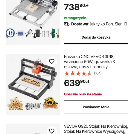
Głowicą Laserową 500mW do
738
90
zł
Plastiku Akrylowego PCB Rzeźba w
Drewnie PCV (500 mW)
w magazynie.
Dostawa:
jak tylko Pon. Sier. 10
Dodaj do koszyka
Frezarka CNC VEVOR 3018,
wrzeciono 60W, grawerka 3-
osiowa, obszar roboczy
300x180x40 mm, obudowa ze
(164)
stopu aluminium, do rzeźbienia i
639
90
zł
cięcia drewna i akrylu
Obecnie brak na stanie
Powiadom Mnie
VEVOR G920 Stojak Na Kierownicę,
Stojak Na Kierownicę Wyścigową,