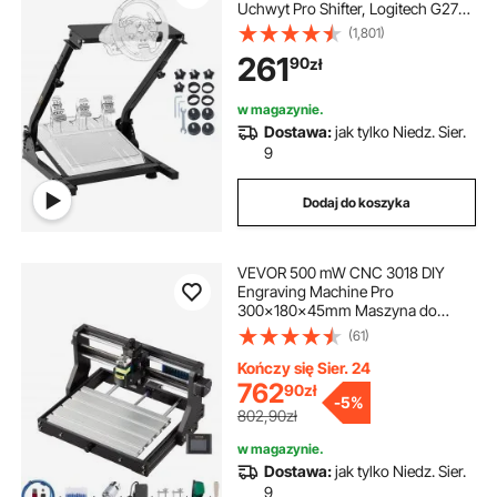
Uchwyt Pro Shifter, Logitech G27
G25 G29 G920 Pedały Nie Są W
(1,801)
Zestawie Stojak Na Kierownicę
261
90
zł
Wyścigową
w magazynie.
Dostawa:
jak tylko Niedz. Sier.
9
Dodaj do koszyka
VEVOR 500 mW CNC 3018 DIY
Engraving Machine Pro
300x180x45mm Maszyna do
grawerowania 3-osiowa
(61)
miniaturowa grawerka laserowa z
płytą sterowniczą GRBL i
Kończy się Sier. 24
kontrolerem offline
762
90
zł
-
5%
802,90zł
w magazynie.
Dostawa:
jak tylko Niedz. Sier.
9