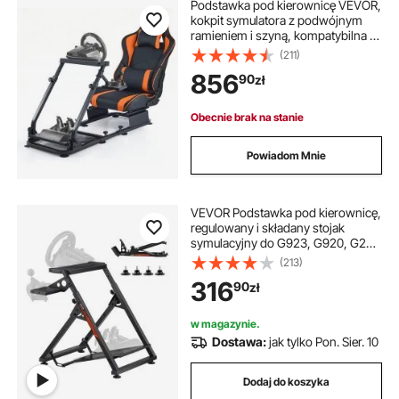
Podstawka pod kierownicę VEVOR,
kokpit symulatora z podwójnym
ramieniem i szyną, kompatybilna z
pedałami Logitech G25, G27, G29,
(211)
G920, G923, Thrustmaster
856
90
zł
T300RS, TX F458, T500RS, T3PA-
PRO (F1/GT) i CSR
Obecnie brak na stanie
Powiadom Mnie
VEVOR Podstawka pod kierownicę,
regulowany i składany stojak
symulacyjny do G923, G920, G29,
G27, Thrustmaster T300RS TX,
(213)
F458, T500RS, T3PA-PRO (F1/GT),
316
90
zł
kokpit do gier, symulator pedałów
nie jest dołączony, kompaktowy
w magazynie.
Dostawa:
jak tylko Pon. Sier. 10
Dodaj do koszyka