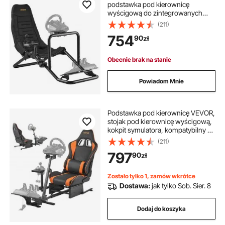
podstawka pod kierownicę
wyścigową do zintegrowanych
kokpitów symulacyjnych, do
(211)
pedałów Logitech G25, G27, G29,
754
90
zł
G920, G923, Thrustmaster
T300RS, TX F458, T500RS, T3PA-
PRO (F1/GT) i CSR, czarna
Obecnie brak na stanie
Powiadom Mnie
Podstawka pod kierownicę VEVOR,
stojak pod kierownicę wyścigową,
kokpit symulatora, kompatybilny z
pedałami Logitech G25, G27, G29,
(211)
G920, G923, Thrustmaster
797
90
zł
T300RS, TX F458, T500RS, T3PA-
PRO (F1/GT) i CSR
Zostało tylko 1, zamów wkrótce
Dostawa:
jak tylko Sob. Sier. 8
Dodaj do koszyka