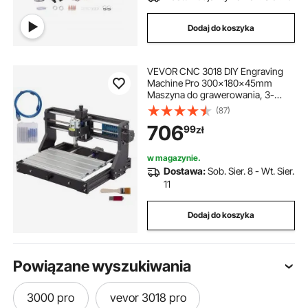
Dodaj do koszyka
VEVOR CNC 3018 DIY Engraving
Machine Pro 300x180x45mm
Maszyna do grawerowania, 3-
osiowa miniaturowa grawerka
(87)
laserowa z płytą sterowniczą GRBL
706
99
zł
i kontrolerem offline
w magazynie.
Dostawa:
Sob. Sier. 8 - Wt. Sier.
11
Dodaj do koszyka
Powiązane wyszukiwania
3000 pro
vevor 3018 pro