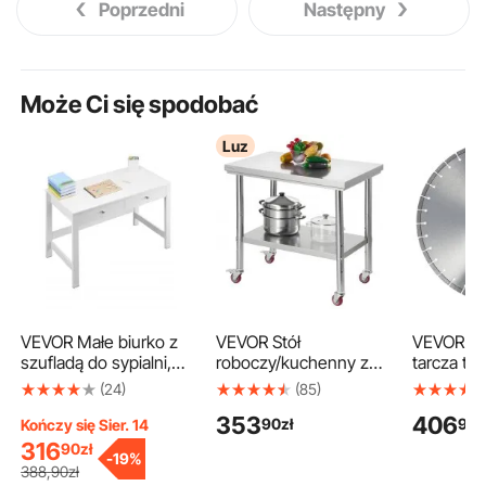
Poprzedni
Następny
Może Ci się spodobać
Luz
VEVOR Małe biurko z
VEVOR Stół
VEVOR D
szufladą do sypialni,
roboczy/kuchenny ze
tarcza tn
prosty drewniany stół
stali nierdzewnej (90 x
betonu, 5
(24)
(85)
roboczy do rysowania i
60 cm) do
pracy na 
353
406
90
zł
90
z
czytania, prostokątny
przygotowywania
sucho, 1
Kończy się Sier. 14
stół roboczy z płyty
posiłków z kółkami,
diamento
316
90
zł
-
19%
MDF z półką do biura i
stół do
tnąca z pł
388
,90
zł