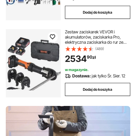
Dodaj do koszyka
Zestaw zaciskarek VEVOR i
akumulatorów, zaciskarka Pro,
elektryczna zaciskarka do rur ze
szczękami M15, M22 i M28, zestaw
(489)
zaciskarek z 2 akumulatorami 18 V
2534
90
zł
2,0 Ah, szybką ładowarką i walizką
transportową
w magazynie.
Dostawa:
jak tylko Śr. Sier. 12
Dodaj do koszyka