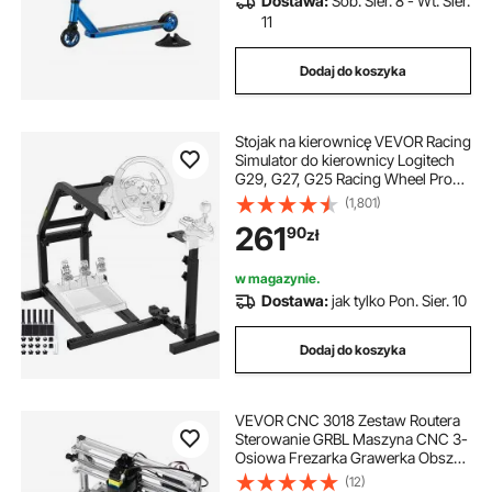
Dostawa:
Sob. Sier. 8 - Wt. Sier.
11
Dodaj do koszyka
Stojak na kierownicę VEVOR Racing
Simulator do kierownicy Logitech
G29, G27, G25 Racing Wheel Pro
Stand, kierownica i pedały, brak w
(1,801)
zestawie
261
90
zł
w magazynie.
Dostawa:
jak tylko Pon. Sier. 10
Dodaj do koszyka
VEVOR CNC 3018 Zestaw Routera
Sterowanie GRBL Maszyna CNC 3-
Osiowa Frezarka Grawerka Obszar
Roboczy XYZ 300x180x45mm z
(12)