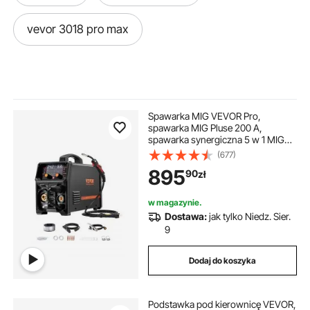
vevor 3018 pro max
Spawarka MIG VEVOR Pro,
spawarka MIG Pluse 200 A,
spawarka synergiczna 5 w 1 MIG
Pluse, spawanie bezgazowe MIG,
(677)
spawanie gazowe MIG, spawanie
895
90
zł
MMA i spawanie metodą Lift TIG, z
technologią inwertorową IGBT i
wyświetlaczem LCD
w magazynie.
Dostawa:
jak tylko Niedz. Sier.
9
Dodaj do koszyka
Podstawka pod kierownicę VEVOR,