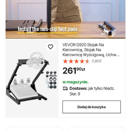
VEVOR G920 Stojak Na
Kierownicę, Stojak Na
Kierownicę Wyścigową, Uchwyt
Pro Shifter, Logitech G27 G25
(1,801)
G29 G920 Pedały Nie Są W
261
90
zł
Zestawie Stojak Na Kierownicę
Wyścigową
w magazynie.
Dostawa:
jak tylko Niedz.
Sier. 9
Dodaj do koszyka