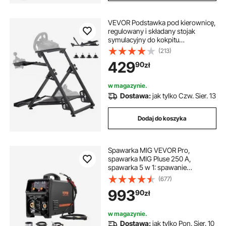
VEVOR Podstawka pod kierownicę,
regulowany i składany stojak
symulacyjny do kokpitu
gamingowego Logitech G923
(213)
G920 G29 G27, Thrustmaster
429
90
zł
T300RS TX F458 T500RS T3PA-
PRO (F1/GT), symulator pedałów nie
jest dołączony
w magazynie.
Dostawa:
jak tylko Czw. Sier. 13
Dodaj do koszyka
Spawarka MIG VEVOR Pro,
spawarka MIG Pluse 250 A,
spawarka 5 w 1: spawanie
bezgazowe MIG, spawanie gazowe
(677)
MIG, spawanie MMA, spawanie Lift
993
90
zł
TIG, spawanie MIG Pluse z
technologią inwertorową IGBT i
wyświetlaczem LCD
w magazynie.
Dostawa:
jak tylko Pon. Sier. 10