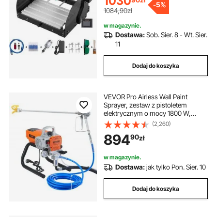
1030
-
5%
45 mm
1084,90zł
w magazynie.
Dostawa:
Sob. Sier. 8 - Wt. Sier.
11
Dodaj do koszyka
VEVOR Pro Airless Wall Paint
Sprayer, zestaw z pistoletem
elektrycznym o mocy 1800 W,
regulowane ciśnienie natrysku z
(2,260)
rurą do malowania ścian i
894
90
zł
sufitów/drewna i metalu
w magazynie.
Dostawa:
jak tylko Pon. Sier. 10
Dodaj do koszyka