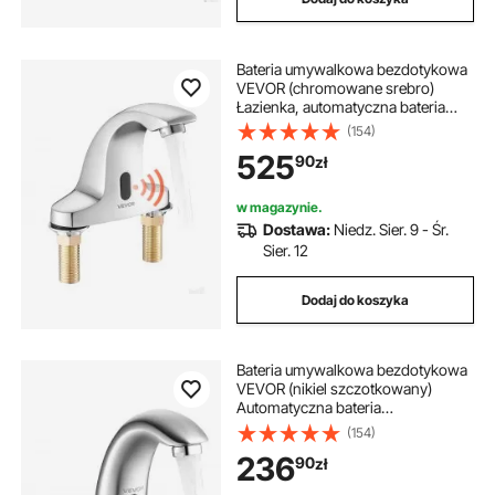
Bateria umywalkowa bezdotykowa
VEVOR (chromowane srebro)
Łazienka, automatyczna bateria
umywalkowa (tylko zimna woda),
(154)
bateria z czujnikiem ruchu, bateria
525
90
zł
zlewozmywakowa na baterie,
komercyjna
w magazynie.
Dostawa:
Niedz. Sier. 9 - Śr.
Sier. 12
Dodaj do koszyka
Bateria umywalkowa bezdotykowa
VEVOR (nikiel szczotkowany)
Automatyczna bateria
umywalkowa, bateria toaletowa
(154)
bezdotykowa, bateria zasilana
236
90
zł
bateryjnie z regulacją temperatury
wody zimnej/ciepłej