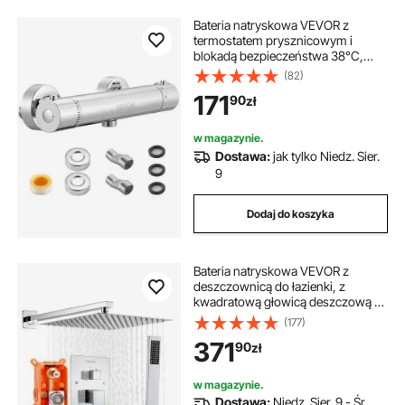
Bateria natryskowa VEVOR z
termostatem prysznicowym i
blokadą bezpieczeństwa 38°C,
zawór do baterii natryskowej,
(82)
bateria wannowa, zawory
171
90
zł
regulujące temperaturę z mosiądzu
do łazienki w kamperze
hotelowym, szczelna
w magazynie.
Dostawa:
jak tylko Niedz. Sier.
9
Dodaj do koszyka
Bateria natryskowa VEVOR z
deszczownicą do łazienki, z
kwadratową głowicą deszczową o
średnicy 305 mm i prysznicem
(177)
ręcznym, bateria łazienkowa
371
90
zł
ścienna z zaworem mosiężnym i
zestawem wykończeniowym,
chrom srebrny
w magazynie.
Dostawa:
Niedz. Sier. 9 - Śr.