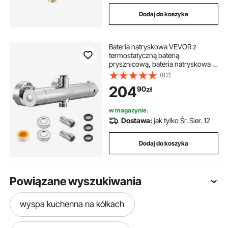
Dodaj do koszyka
Bateria natryskowa VEVOR z
termostatyczną baterią
prysznicową, bateria natryskowa z
blokadą bezpieczeństwa 38°C,
(82)
zawór do baterii natryskowej,
204
90
zł
bateria wannowa, zawory
regulujące temperaturę do łazienki,
kampera, hotelu, chrom-srebro
w magazynie.
Dostawa:
jak tylko Śr. Sier. 12
Dodaj do koszyka
Powiązane wyszukiwania
wyspa kuchenna na kółkach