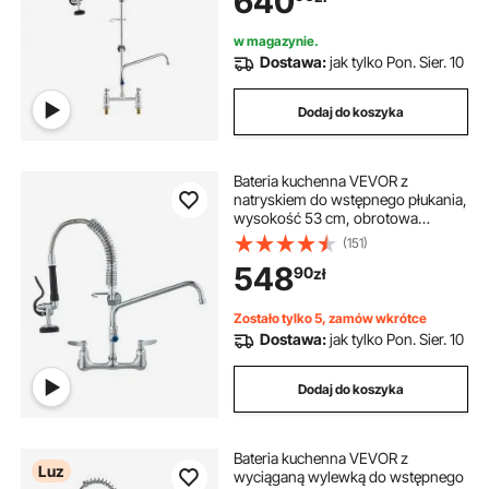
640
blacie, do zlewozmywaków 1/2/3-
komorowych
w magazynie.
Dostawa:
jak tylko Pon. Sier. 10
Dodaj do koszyka
Bateria kuchenna VEVOR z
natryskiem do wstępnego płukania,
wysokość 53 cm, obrotowa
wylewka 30,5 cm, montowana na
(151)
ścianie, mosiężna jednostka z
548
90
zł
wyciąganą wylewką, do zlewu
1/2/3-komorowego
Zostało tylko 5, zamów wkrótce
Dostawa:
jak tylko Pon. Sier. 10
Dodaj do koszyka
Bateria kuchenna VEVOR z
Luz
wyciąganą wylewką do wstępnego