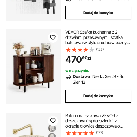
Dodaj do koszyka
VEVOR Szafka kuchenna z 2
drzwiami przesuwnymi, szafka
bufetowa w stylu średniowiecznym
do salonu/przedpokoju, szafka do
(123)
przechowywania 100 x 40 x 75 cm
470
90
zł
Szafka kuchenna bufetowa z
orzecha włoskiego
w magazynie.
Dostawa:
Niedz. Sier. 9 - Śr.
Sier. 12
Dodaj do koszyka
Bateria natryskowa VEVOR z
deszczownicą do łazienki, z
okrągłą głowicą deszczową o
średnicy 254 mm i słuchawką
(177)
prysznicową, bateria łazienkowa