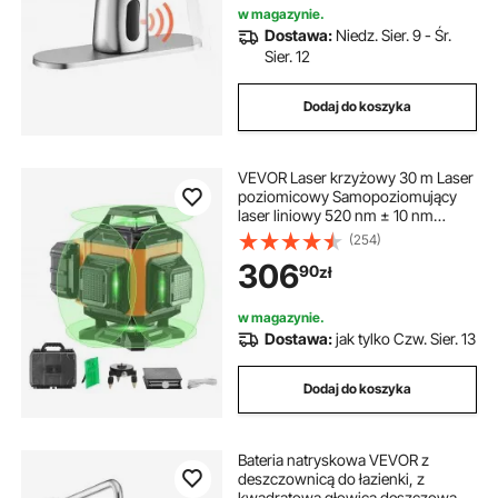
w magazynie.
Dostawa:
Niedz. Sier. 9 - Śr.
Sier. 12
Dodaj do koszyka
VEVOR Laser krzyżowy 30 m Laser
poziomicowy Samopoziomujący
laser liniowy 520 nm ± 10 nm
Długość fali lasera Laser budowlany
(254)
± 0,28 cm przy 10 m Laser
306
90
zł
krzyżowy ± 3° Pyłoszczelny i
wodoodporny W zestawie bateria
litowa Kabel typu C
w magazynie.
Dostawa:
jak tylko Czw. Sier. 13
Dodaj do koszyka
Bateria natryskowa VEVOR z
deszczownicą do łazienki, z
kwadratową głowicą deszczową o