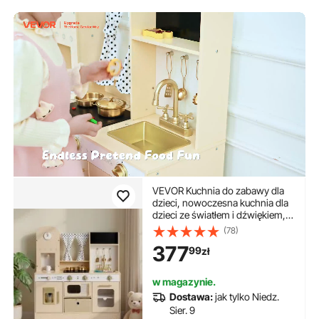
VEVOR Kuchnia do zabawy dla
dzieci, nowoczesna kuchnia dla
dzieci ze światłem i dźwiękiem,
drewniana kuchnia z kuchenką,
(78)
piekarnikiem, zlewem, kuchenką
377
99
zł
mikrofalową, dozownikiem lodu i
dozownikiem napojów, zabawka
kuchenna z zestawem do
w magazynie.
gotowania dla dzieci w wieku od
Dostawa:
jak tylko Niedz.
3 lat, beżowa
Sier. 9