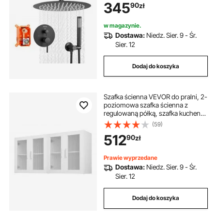
345
90
zł
ścienna z zaworem mosiężnym i
zestawem wykończeniowym,
matowa czerń
w magazynie.
Dostawa:
Niedz. Sier. 9 - Śr.
Sier. 12
Dodaj do koszyka
Szafka ścienna VEVOR do pralni, 2-
poziomowa szafka ścienna z
regulowaną półką, szafka kuchenna
z 4 drzwiami, do kuchni, łazienki,
(59)
pralni, 122x30x61 cm, nośność
512
90
zł
szafki ściennej 72,6 kg
Prawie wyprzedane
Dostawa:
Niedz. Sier. 9 - Śr.
Sier. 12
Dodaj do koszyka