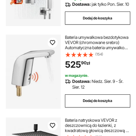
szczotkowany
Dostawa:
jak tylko Pon. Sier. 10
Dodaj do koszyka
Bateria umywalkowa bezdotykowa
VEVOR (chromowane srebro)
Automatyczna bateria umywalkowa
do łazienki, bateria toaletowa do
(154)
zimnej wody z jednym otworem,
525
90
zł
zasilana bateryjnie, bateria z
czujnikiem
w magazynie.
Dostawa:
Niedz. Sier. 9 - Śr.
Sier. 12
Dodaj do koszyka
Bateria natryskowa VEVOR z
deszczownicą do łazienki, z
kwadratową głowicą deszczową o
średnicy 305 mm i słuchawką