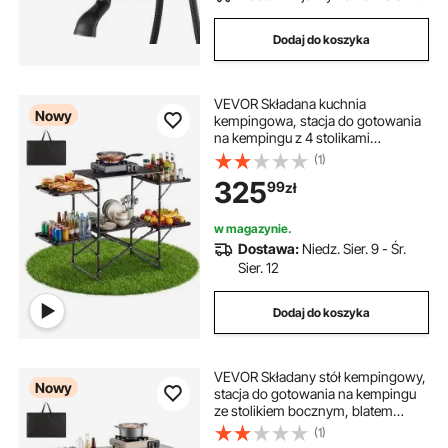
Dodaj do koszyka
VEVOR Składana kuchnia
Nowy
kempingowa, stacja do gotowania
na kempingu z 4 stolikami
bocznymi, blatem odpornym na
(1)
ciepło i torbą transportową,
325
99
zł
przenośna stacja kuchenna idealna
na pikniki, grille i wycieczki
kamperem
w magazynie.
Dostawa:
Niedz. Sier. 9 - Śr.
Sier. 12
Dodaj do koszyka
VEVOR Składany stół kempingowy,
Nowy
stacja do gotowania na kempingu
ze stolikiem bocznym, blatem
odpornym na ciepło i torbą
(1)
transportową, przenośna stacja