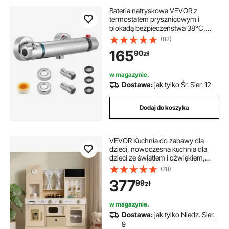
Bateria natryskowa VEVOR z
termostatem prysznicowym i
blokadą bezpieczeństwa 38°C,
zawór do baterii natryskowej,
(82)
bateria wannowa, zawory
165
90
zł
regulujące temperaturę do łazienki,
kampera, hotelu, powłoka
chromowana
w magazynie.
Dostawa:
jak tylko Śr. Sier. 12
Dodaj do koszyka
VEVOR Kuchnia do zabawy dla
dzieci, nowoczesna kuchnia dla
dzieci ze światłem i dźwiękiem,
drewniana kuchnia z kuchenką,
(78)
piekarnikiem, zlewem, kuchenką
377
99
zł
mikrofalową, dozownikiem lodu i
dozownikiem napojów, zabawka
kuchenna z zestawem do
w magazynie.
gotowania dla dzieci w wieku od 3
Dostawa:
jak tylko Niedz. Sier.
lat, beżowa
9