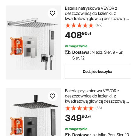
Bateria natryskowa VEVOR z
deszczownicą do łazienki, z
kwadratową głowicą deszczową o
średnicy 305 mm i słuchawką
(177)
prysznicową, bateria łazienkowa
408
90
zł
ścienna z zaworem mosiężnym i
zestawem wykończeniowym, nikiel
szczotkowany
w magazynie.
Dostawa:
Niedz. Sier. 9 - Śr.
Sier. 12
Dodaj do koszyka
Bateria prysznicowa VEVOR z
deszczownicą do łazienki, z
kwadratową głowicą deszczową o
średnicy 254 mm i słuchawką
(56)
prysznicową, montowana na
349
90
zł
suficie bateria łazienkowa z
zaworem mosiężnym i zestawem
wykończeniowym, matowa czerń
w magazynie.
Dostawa:
jak tylko Pon. Sier. 10