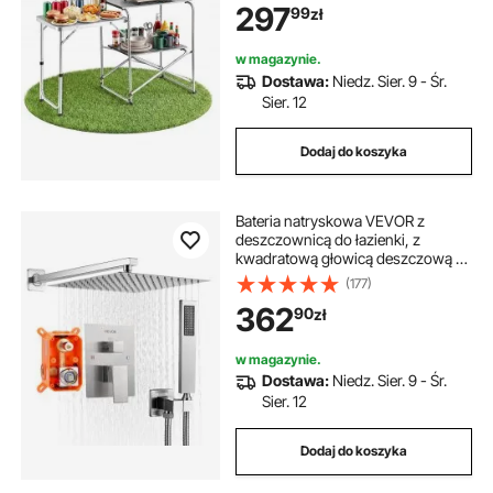
297
99
zł
kuchenna na kempingu, idealna na
pikniki, grille i wycieczki kamperem
w magazynie.
Dostawa:
Niedz. Sier. 9 - Śr.
Sier. 12
Dodaj do koszyka
Bateria natryskowa VEVOR z
deszczownicą do łazienki, z
kwadratową głowicą deszczową o
średnicy 254 mm i prysznicem
(177)
ręcznym, bateria łazienkowa
362
90
zł
ścienna z zaworem mosiężnym i
zestawem wykończeniowym, nikiel
szczotkowany
w magazynie.
Dostawa:
Niedz. Sier. 9 - Śr.
Sier. 12
Dodaj do koszyka