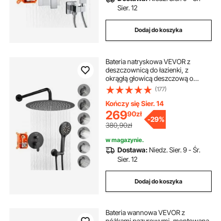
Sier. 12
Dodaj do koszyka
Bateria natryskowa VEVOR z
deszczownicą do łazienki, z
okrągłą głowicą deszczową o
średnicy 305 mm i słuchawką
(177)
prysznicową, bateria łazienkowa
ścienna z zaworem mosiężnym i
Kończy się Sier. 14
zestawem wykończeniowym,
269
90
zł
-
29%
matowa czerń
380,90zł
w magazynie.
Dostawa:
Niedz. Sier. 9 - Śr.
Sier. 12
Dodaj do koszyka
Bateria wannowa VEVOR z
nóżkami pazurowymi, montowana