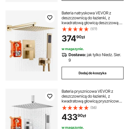
Bateria natryskowa VEVOR z
deszczownicą do łazienki, z
kwadratową głowicą deszczową o
średnicy 254 mm i słuchawką
(177)
prysznicową, bateria łazienkowa
374
90
zł
ścienna z zaworem mosiężnym i
zestawem wykończeniowym,
szczotkowane złoto
w magazynie.
Dostawa:
jak tylko Niedz. Sier.
9
Dodaj do koszyka
Bateria prysznicowa VEVOR z
deszczownicą do łazienki, z
kwadratową głowicą prysznicową
o średnicy 305 mm i słuchawką
(56)
prysznicową, montowana na
433
90
zł
suficie bateria łazienkowa z
zaworem mosiężnym i zestawem
wykończeniowym, nikiel
w magazynie.