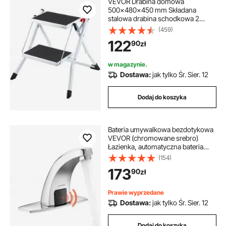
VEVOR Drabina domowa
500x480x450 mm Składana
stalowa drabina schodkowa 2
stopnie Udźwig 150 kg Składany
(459)
stołek schodkowy Podwójna
122
90
zł
drabina schodkowa 445 mm
Drabina kuchenna Antypoślizgowy
stołek schodkowy
w magazynie.
Dostawa:
jak tylko Śr. Sier. 12
Dodaj do koszyka
Bateria umywalkowa bezdotykowa
VEVOR (chromowane srebro)
Łazienka, automatyczna bateria
umywalkowa, bateria sensorowa z
(154)
pokrywką otworu, bateria zasilana
173
90
zł
bateryjnie, bateria toaletowa,
bateria umywalkowa
Prawie wyprzedane
Dostawa:
jak tylko Śr. Sier. 12
Dodaj do koszyka