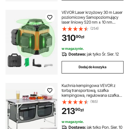
VEVOR Laser krzyżowy 30 m Laser
poziomicowy Samopoziomujący
laser liniowy 520 nm ± 10 nm
Długość fali lasera Laser budowlany
(254)
± 0,28 cm przy 10 m Laser
310
90
zł
krzyżowy ± 3° 8 godzin ciągłej
pracy W zestawie bateria litowa
Kabel typu C
w magazynie.
Dostawa:
jak tylko Śr. Sier. 12
Dodaj do koszyka
Kuchnia kempingowa VEVOR z
torbą transportową, szafka
kempingowa, regulowana szafka
kempingowa, kuchnia podróżna,
(165)
skrzynka kuchenna, szafka
213
90
zł
namiotowa, kuchnia kempingowa
na świeżym powietrzu, szafka
namiotowa, podróż kempingowa,
w magazynie.
szara, przenośna skrzynka
Dostawa:
jak tylko Pon. Sier. 10