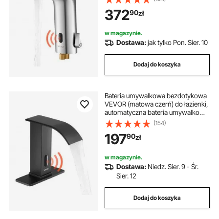
regulowana, jednouchwytowa,
szafka kuchenna spiżarnia
372
90
zł
bateria zasilana bateriami,
szczotkowany nikiel srebrny
w magazynie.
dolna szafka kuchenna
Dostawa:
jak tylko Pon. Sier. 10
Dodaj do koszyka
szafka kuchenna z szufladami
Bateria umywalkowa bezdotykowa
VEVOR (matowa czerń) do łazienki,
automatyczna bateria umywalkowa
z pokrywką otworu, bateria
(154)
zasilana bateryjnie, bateria do toalet
197
90
zł
komercyjnych, bateria sensorowa z
wodospadem
w magazynie.
Dostawa:
Niedz. Sier. 9 - Śr.
Sier. 12
Dodaj do koszyka