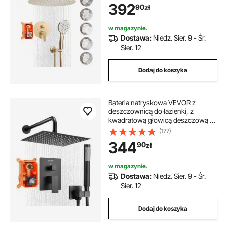
392
90
zł
ścienna z zaworem mosiężnym i
zestawem wykończeniowym,
szczotkowane złoto
w magazynie.
Dostawa:
Niedz. Sier. 9 - Śr.
Sier. 12
Dodaj do koszyka
Bateria natryskowa VEVOR z
deszczownicą do łazienki, z
kwadratową głowicą deszczową o
średnicy 254 mm i słuchawką
(177)
prysznicową, bateria łazienkowa
344
90
zł
ścienna z zaworem mosiężnym i
zestawem wykończeniowym,
matowa czerń
w magazynie.
Dostawa:
Niedz. Sier. 9 - Śr.
Sier. 12
Dodaj do koszyka