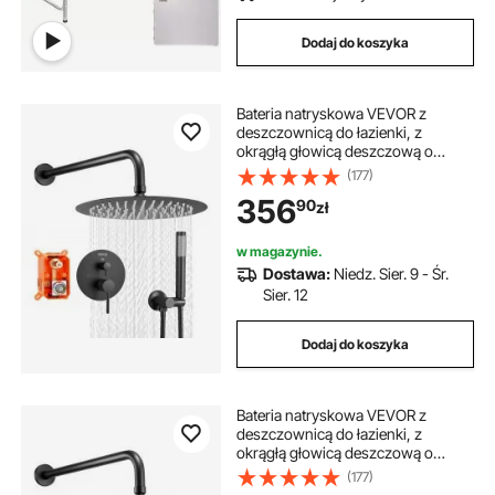
kuchenna, kuchnia podróżna
Dodaj do koszyka
Bateria natryskowa VEVOR z
deszczownicą do łazienki, z
okrągłą głowicą deszczową o
średnicy 254 mm i słuchawką
(177)
prysznicową, bateria łazienkowa
356
90
zł
ścienna z zaworem mosiężnym i
zestawem wykończeniowym,
matowa czerń
w magazynie.
Dostawa:
Niedz. Sier. 9 - Śr.
Sier. 12
Dodaj do koszyka
Bateria natryskowa VEVOR z
deszczownicą do łazienki, z
okrągłą głowicą deszczową o
średnicy 203 mm i słuchawką
(177)
prysznicową, bateria łazienkowa