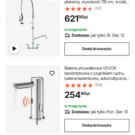
płukania, wysokość 118 cm, środek
203 mm, obrotowa wylewka 305
(151)
mm, mosiężna bateria kuchenna do
621
90
zł
montażu na blacie, do
zlewozmywaków 1/2/3-
komorowych
w magazynie.
Dostawa:
jak tylko Śr. Sier. 12
Dodaj do koszyka
Bateria umywalkowa VEVOR
bezdotykowa z czujnikiem ruchu,
bateria łazienkowa, automatyczna
bateria umywalkowa, bateria
(154)
jednouchwytowa z regulacją
254
90
zł
bezdotykową, bateria zasilana
bateriami, szczotkowany nikiel
srebrny
w magazynie.
Dostawa:
jak tylko Pon. Sier. 10
Dodaj do koszyka