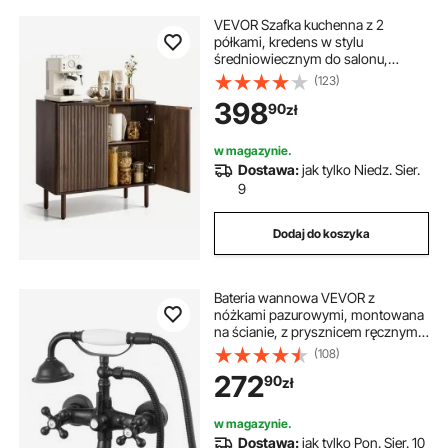
VEVOR Szafka kuchenna z 2
półkami, kredens w stylu
średniowiecznym do salonu,
przedpokoju, kuchni, szafka do
(123)
przechowywania 80 x 37,5 x 80
398
90
zł
cm, kredens kuchenny z orzecha
włoskiego
w magazynie.
Dostawa:
jak tylko Niedz. Sier.
9
Dodaj do koszyka
Bateria wannowa VEVOR z
nóżkami pazurowymi, montowana
na ścianie, z prysznicem ręcznym,
bateria wannowa w stylu vintage z
(108)
regulowanymi ramionami
272
90
zł
obrotowymi i wylewką obrotową
360°, zestaw baterii prysznicowej,
zestaw do napełniania wanny,
w magazynie.
matowa czerń
Dostawa:
jak tylko Pon. Sier. 10