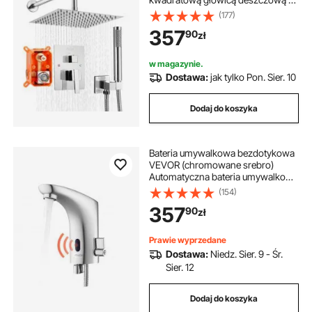
średnicy 254 mm i słuchawką
(177)
prysznicową, ścienna bateria
357
90
zł
łazienkowa z zaworem mosiężnym
i zestawem wykończeniowym,
chrom srebrny
w magazynie.
Dostawa:
jak tylko Pon. Sier. 10
Dodaj do koszyka
Bateria umywalkowa bezdotykowa
VEVOR (chromowane srebro)
Automatyczna bateria umywalkowa
do łazienki z bezdotykową
(154)
regulacją, mieszaczem
357
90
zł
jednouchwytowym, zasilana
bateryjnie, bateria z czujnikiem
ruchu, chromowane srebro
Prawie wyprzedane
Dostawa:
Niedz. Sier. 9 - Śr.
Sier. 12
Dodaj do koszyka