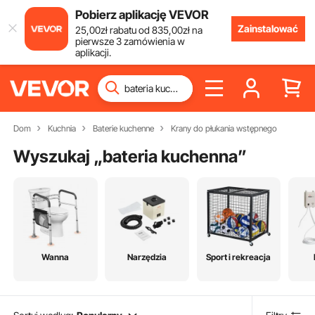
Pobierz aplikację VEVOR
Zainstalować
25
,00
zł
rabatu od
835
,00
zł
na
pierwsze 3 zamówienia w
aplikacji.
Dom
Kuchnia
Baterie kuchenne
Krany do płukania wstępnego
Wyszukaj „
bateria kuchenna
”
Wanna
Narzędzia
Sport i rekreacja