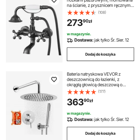
na ścianie, z prysznicem ręcznym,
bateria wannowa w stylu vintage z
(108)
regulowanymi ramionami
273
90
zł
obrotowymi i wylewką obrotową
360°, zestaw prysznicowy z
baterią, zestaw natryskowy do
w magazynie.
wanny, brąz olejowany
Dostawa:
jak tylko Śr. Sier. 12
Dodaj do koszyka
Bateria natryskowa VEVOR z
deszczownicą do łazienki, z
okrągłą głowicą deszczową o
średnicy 254 mm i słuchawką
(177)
prysznicową, bateria łazienkowa
363
90
zł
ścienna z zaworem mosiężnym i
zestawem wykończeniowym,
chrom srebrny
w magazynie.
Dostawa:
jak tylko Śr. Sier. 12
Dodaj do koszyka