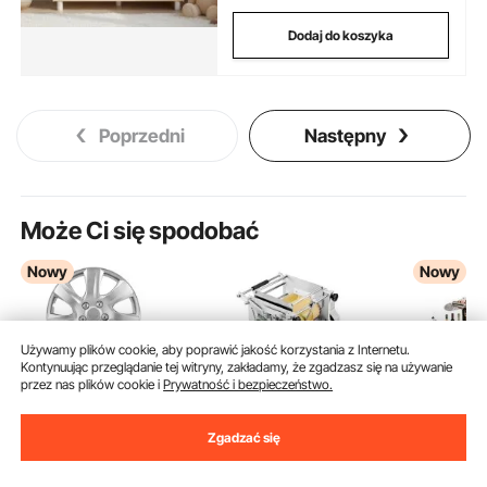
Dodaj do koszyka
Poprzedni
Następny
Może Ci się spodobać
Nowy
Nowy
Używamy plików cookie, aby poprawić jakość korzystania z Internetu.
Kontynuując przeglądanie tej witryny, zakładamy, że zgadzasz się na używanie
przez nas plików cookie i
Prywatność i bezpieczeństwo.
Zgadzać się
VEVOR 4x Uniwersalne
Elektryczna maszyna
VEVOR Sk