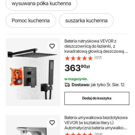
wysuwana półka kuchenna
Pomoc kuchenna
suszarka kuchenna
krajalnica kuchenna
Bateria natryskowa VEVOR z
deszczownicą do łazienki, z
kwadratową głowicą deszczową o
wyspa kuchenna na kółkach z szufladami
średnicy 305 mm i słuchawką
(177)
prysznicową, bateria łazienkowa
363
90
zł
ścienna z zaworem mosiężnym i
zestawem wykończeniowym,
półka kuchenna stojąca
drabina kuchenna
matowa czerń
w magazynie.
Dostawa:
jak tylko Śr. Sier. 12
półka kuchenna
półka kuchenna wisząca
Dodaj do koszyka
wyspa kuchenna
Bateria umywalkowa bezdotykowa
VEVOR (w kształcie litery L)
szafka kuchenna wolnostojąca
Automatyczna bateria umywalkowa
do łazienki, bezdotykowa,
(154)