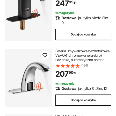
247
99
zł
(zimna/ciepła woda), bateria
zasilana bateryjnie, bateria
toaletowa
w magazynie.
Dostawa:
jak tylko Niedz. Sier.
9
Dodaj do koszyka
Bateria umywalkowa bezdotykowa
VEVOR (chromowane srebro)
Łazienka, automatyczna bateria
umywalkowa, bateria zasilana
(154)
bateryjnie z regulacją temperatury,
207
90
zł
bateria z czujnikiem
w magazynie.
Dostawa:
jak tylko Śr. Sier. 12
Dodaj do koszyka