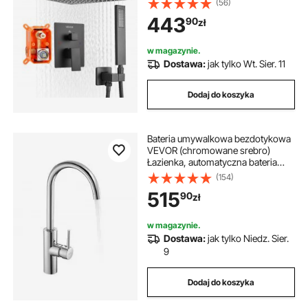
(56)
prysznicową, bateria łazienkowa
443
90
zł
ścienna z zaworem mosiężnym i
zestawem wykończeniowym,
matowa czerń
w magazynie.
Dostawa:
jak tylko Wt. Sier. 11
Dodaj do koszyka
Bateria umywalkowa bezdotykowa
VEVOR (chromowane srebro)
Łazienka, automatyczna bateria
umywalkowa, bateria z czujnikiem
(154)
ruchu, bateria umywalkowa, bateria
515
90
zł
toaletowa, bateria umywalkowa,
bateria jednouchwytowa
w magazynie.
Dostawa:
jak tylko Niedz. Sier.
9
Dodaj do koszyka