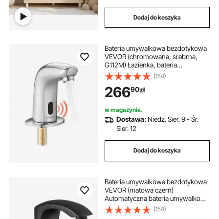
Dodaj do koszyka
Bateria umywalkowa bezdotykowa
VEVOR (chromowana, srebrna,
G112M) Łazienka, bateria
umywalkowa, bateria sensorowa z
(154)
pokrywką otworu, bateria zasilana
266
90
zł
bateryjnie, bateria toaletowa,
bateria umywalkowa
w magazynie.
Dostawa:
Niedz. Sier. 9 - Śr.
Sier. 12
Dodaj do koszyka
Bateria umywalkowa bezdotykowa
VEVOR (matowa czerń)
Automatyczna bateria umywalkowa
do łazienki, bateria z czujnikiem
(154)
ruchu, bezdotykowa, regulowana