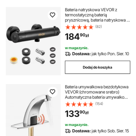
Bateria natryskowa VEVOR z
termostatyczną baterią
prysznicową, bateria natryskowa z
blokadą bezpieczeństwa 38°C,
(82)
zawór do baterii natryskowej,
184
90
zł
bateria wannowa, zawory
regulujące temperaturę do łazienki,
kampera, hotelu, matowa czerń
w magazynie.
Dostawa:
jak tylko Pon. Sier. 10
Dodaj do koszyka
Bateria umywalkowa bezdotykowa
VEVOR (chromowane srebro)
Automatyczna bateria umywalkowa
do łazienki (tylko zimna woda),
(154)
bateria zasilana bateryjnie, bateria
133
90
zł
toaletowa z pokrywką otworu G233
w magazynie.
Dostawa:
jak tylko Sob. Sier. 15