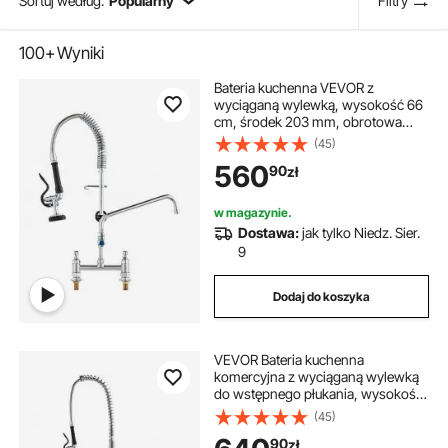
Sortuj według:
Popularny
Filtry
100+
Wyniki
Bateria kuchenna VEVOR z
wyciąganą wylewką, wysokość 66
cm, środek 203 mm, obrotowa
wylewka 305 mm, mosiężna
(45)
bateria kuchenna do montażu na
560
90
zł
blacie, do zlewu 1/2/3-
komorowego, srebrna
w magazynie.
Dostawa:
jak tylko Niedz. Sier.
9
Dodaj do koszyka
VEVOR Bateria kuchenna
komercyjna z wyciąganą wylewką
do wstępnego płukania, wysokość
112 cm, środek 203 mm, obrotowa
(45)
wylewka 305 mm, mosiężna
90
zł
bateria kuchenna do montażu na