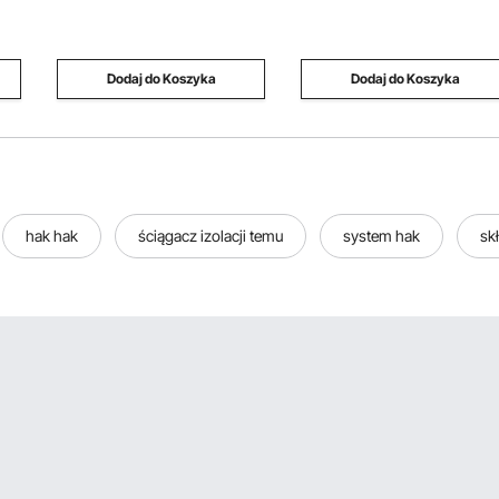
łazienki, sypialni, salonu
dwukierunkowym cylindrem
blokującym i 7,9-metrowymi
wężami, do pojedynczego
Dodaj do Koszyka
Dodaj do Koszyka
stanowiska sterowania,
pojedynczego silnika
hak hak
ściągacz izolacji temu
system hak
sk