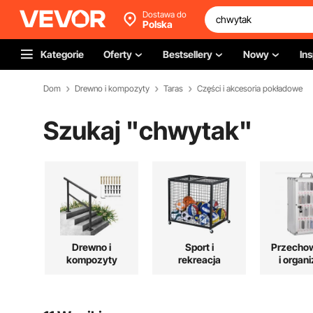
Dostawa do
Polska
Kategorie
Oferty
Bestsellery
Nowy
Ins
Dom
Drewno i kompozyty
Taras
Części i akcesoria pokładowe
Szukaj "
chwytak
"
Drewno i
Sport i
Przecho
kompozyty
rekreacja
i organ