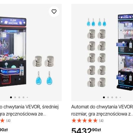
o chwytania VEVOR, średniej
Automat do chwytania VEVOR,
gra zręcznościowa ze
rozmiar, gra zręcznościowa z
i dźwiękiem, regulowane
chwytakiem i podwójną warstw
(4)
(4)
wytaki, automat z nagrodami,
i dźwięk, zabawkowy chwyta
5432
90
zł
90
zł