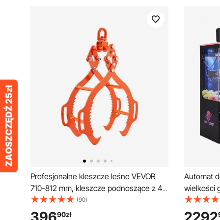
Profesjonalne kleszcze leśne VEVOR
Automat d
710-812 mm, kleszcze podnoszące z 4
wielkości 
pazurami, obrotowe stalowe kleszcze
światłem 
(90)
do drewna, udźwig 1000 kg, ząbkowane
stalowe ch
396
2292
90
zł