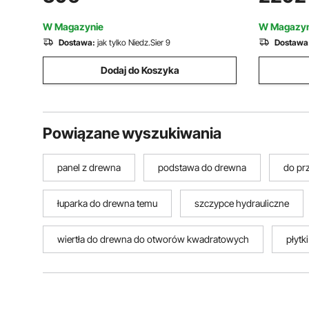
pazury, chwytak do drewna, kleszcze
chwytak, z
ciągnące, kleszcze hakowe do
domowego,
W Magazynie
W Magazyn
ciągników, wózków
Dostawa:
jak tylko Niedz.Sier 9
Dostawa
Dodaj do Koszyka
Powiązane wyszukiwania
panel z drewna
podstawa do drewna
do pr
łuparka do drewna temu
szczypce hydrauliczne
wiertła do drewna do otworów kwadratowych
płytk