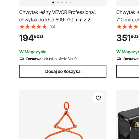
Chwytak leśny VEVOR Professional,
Chwytak l
chwytak do kłód 609-710 mm z 2
710 mm, c
pazurami, stalowy chwytak do kłód,
stalowy c
(90)
udźwig 500 kg, obrotowy chwytak
kg, ząbko
194
351
90
zł
90
z
ciągniony, konstrukcja Eagle Claw,
chwytak d
chwytak podnoszący do ciężarówek,
ciężarówe
W Magazynie
W Magazyn
ciągników, wózków widłowych
Dostawa:
jak tylko Niedz.Sier 9
Dostawa
Dodaj do Koszyka