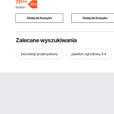
71
90
zł
podłoga, bezpieczna dla
-
22
%
91,90zł
wszystkich podłóg, kolor
szary
Dodaj do Koszyka
Dodaj do Koszyka
Zalecane wyszukiwania
boroskop przemysłowy
pawilon ogrodowy 4 4