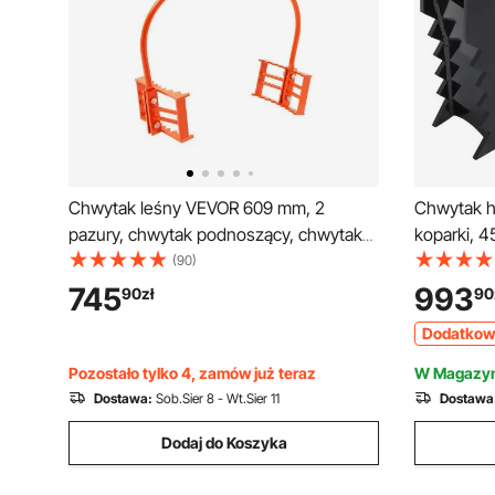
Chwytak leśny VEVOR 609 mm, 2
Chwytak h
pazury, chwytak podnoszący, chwytak
koparki, 4
ciągnący, chwytak do kłód, stalowy
wytrzymały
(90)
chwytak do kłód, udźwig 500 kg,
spawana, z
745
993
90
zł
90
konstrukcja z pazurami zębatymi,
mechanicz
Dodatkow
chwytak hakowy do bloków kamiennych
koparki/k
i marmurowych
Pozostało tylko 4, zamów już teraz
W Magazyn
Dostawa:
Sob.Sier 8 - Wt.Sier 11
Dostawa
Dodaj do Koszyka