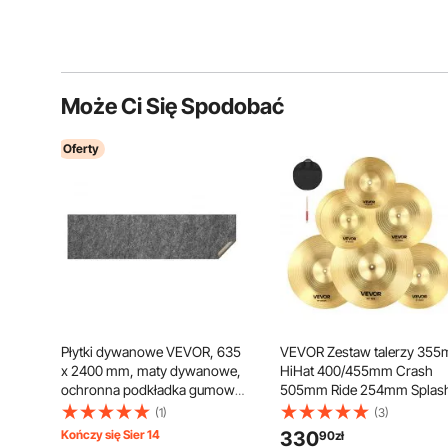
Może Ci Się Spodobać
Oferty
Płytki dywanowe VEVOR, 635
VEVOR Zestaw talerzy 35
x 2400 mm, maty dywanowe,
HiHat 400/455mm Crash
ochronna podkładka gumowa
505mm Ride 254mm Splas
do dywanów, grubość 6 mm –
400mm Chiny (10 14 16 18 2
(1)
(3)
antypoślizgowa mata filcowa z
Inches)
Kończy się Sier 14
330
90
zł
podwójną powierzchnią,