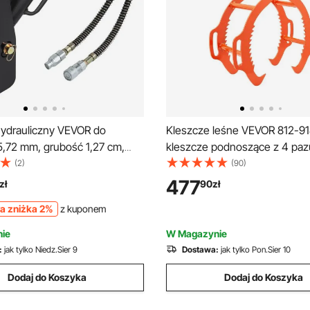
ydrauliczny VEVOR do
Kleszcze leśne VEVOR 812-9
5,72 mm, grubość 1,27 cm,
kleszcze podnoszące z 4 paz
 chwytak do kłód, stal czarna,
obrotowe stalowe kleszcze d
(2)
(90)
 siłownikiem hydraulicznym,
kleszcze ciągnące o udźwigu 
477
zł
90
zł
ny chwytak hydrauliczny do
ząbkowane pazury, chwytak 
a zniżka 2%
z kuponem
oparko-ładowarki
kleszcze pakowe, kleszcze 
samochodów ciężarowych i 
ie
W Magazynie
:
jak tylko Niedz.Sier 9
Dostawa:
jak tylko Pon.Sier 10
Dodaj do Koszyka
Dodaj do Koszyka