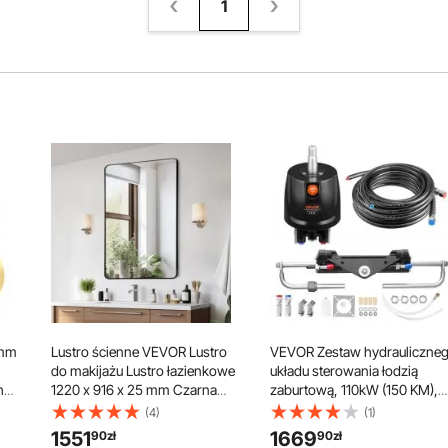
1
5mm
Lustro ścienne VEVOR Lustro
VEVOR Zestaw hydrauliczne
do makijażu Lustro łazienkowe
układu sterowania łodzią
h
1220 x 916 x 25 mm Czarna
zaburtową, 110kW (150 KM),
0
rama Lustro ze stopu
hydrauliczny układ sterowani
(4)
(1)
aluminium z uchwytem w
łodzią morską, z pompą
1551
1669
90
zł
90
zł
kształcie litery Z Nadaje się do
sterową 6,9 MPa,