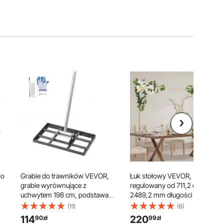
go
Grabie do trawników VEVOR,
Łuk stołowy VEVOR,
grabie wyrównujące z
regulowany od 711,2 do
uchwytem 198 cm, podstawa
2489,2 mm długości i 330,2
a
431 x 254 mm, odporne na
do 1066,8 mm wysokości,
(11)
(6)
rdzę grabie wyrównujące ze
drążek do dekoracji stołu z
114
220
90
zł
99
zł
stali węglowej, 5
akcesoriami kwiatowymi, złota