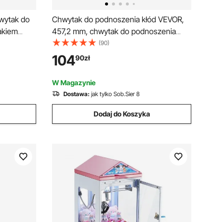
wytak do
Chwytak do podnoszenia kłód VEVOR,
akiem
457,2 mm, chwytak do podnoszenia
 tony,
kłód z 2 pazurami, wytrzymały,
(90)
o długości
obrotowy, stalowy chwytak do
104
90
zł
ia beczek
podnoszenia kłód, udźwig 350 kg/772
z tworzyw
funtów, narzędzie do podnoszenia,
W Magazynie
przenoszenia, ciągnięcia i przenoszenia
Dostawa:
jak tylko Sob.Sier 8
kłód
Dodaj do Koszyka