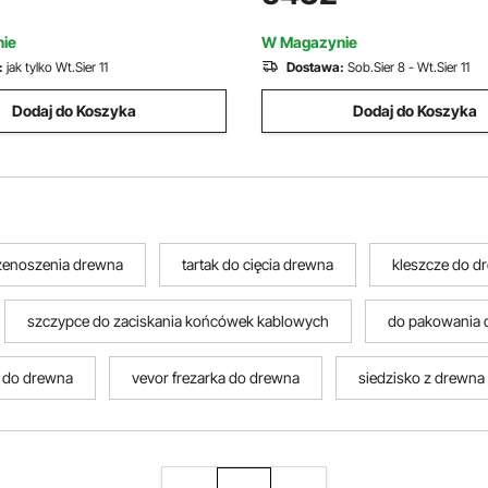
abawka detaliczna, do kina
kształcie cukierka, dozownik 
 czarno-fioletowy
kina domowego, czarno-fiole
ie
W Magazynie
:
jak tylko Wt.Sier 11
Dostawa:
Sob.Sier 8 - Wt.Sier 11
Dodaj do Koszyka
Dodaj do Koszyka
zenoszenia drewna
tartak do cięcia drewna
kleszcze do d
szczypce do zaciskania końcówek kablowych
do pakowania 
i do drewna
vevor frezarka do drewna
siedzisko z drewna