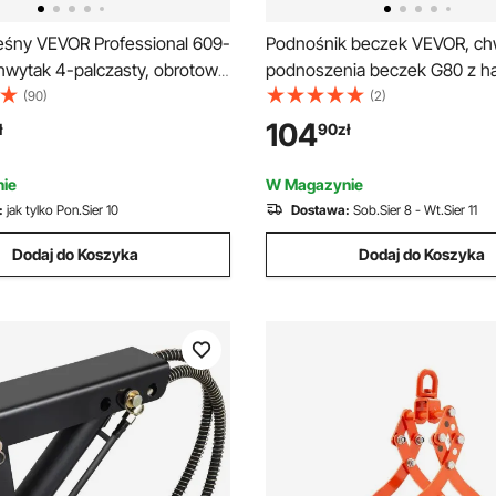
eśny VEVOR Professional 609-
Podnośnik beczek VEVOR, ch
hwytak 4-palczasty, obrotowy
podnoszenia beczek G80 z h
hwytak do kłód, udźwig 453
zabezpieczającym, udźwig 0,9
(90)
(2)
wana konstrukcja pazura,
narzędzie do obsługi beczek 
104
ł
90
zł
o kłód, chwytak hakowy do
50 cm, łańcuch do podnoszen
k, ciągników, wózków
ze stali węglowej do beczek 
ie
W Magazynie
sztucznych i metalu
:
jak tylko Pon.Sier 10
Dostawa:
Sob.Sier 8 - Wt.Sier 11
Dodaj do Koszyka
Dodaj do Koszyka