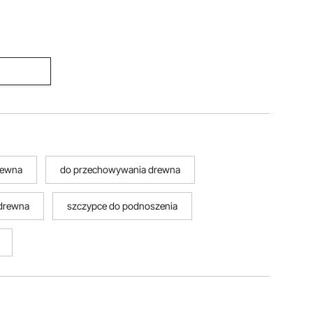
nagród, do
towy
rewna
do przechowywania drewna
drewna
szczypce do podnoszenia