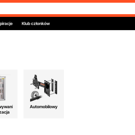
piracje
Klub członków
wywanie
Automobilowy
izacja