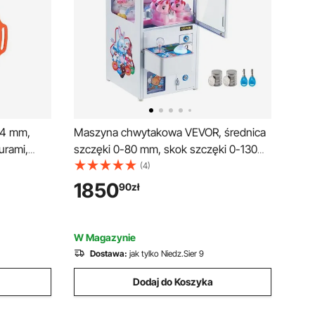
14 mm,
Maszyna chwytakowa VEVOR, średnica
urami,
szczęki 0-80 mm, skok szczęki 0-130
o drewna,
mm, chwytak dźwigowy, komercyjna
(4)
1500 kg,
zabawka do gier zręcznościowych, fajna
1850
90
zł
do drewna,
maszyna do chwytania i wygrywania ze
hakowe do
światłem i dźwiękiem, automat do
wózków
sprzedaży dla dzieci, dla chłopców i
W Magazynie
dziewcząt
Dostawa:
jak tylko Niedz.Sier 9
Dodaj do Koszyka