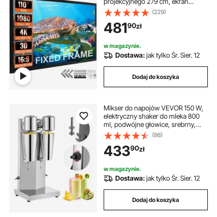
projekcyjnego 279 cm, ekran
montowany na suficie, wykonany z
(229)
PVC, powierzchnia projekcyjna 15
481
90
zł
kg, kąt widzenia 160°, do
zastosowań na świeżym powietrzu
w magazynie.
Dostawa:
jak tylko Śr. Sier. 12
Dodaj do koszyka
Mikser do napojów VEVOR 150 W,
elektryczny shaker do mleka 800
ml, podwójne głowice, srebrny,
elektryczny mikser do koktajli,
(86)
mikser do koktajli, maszyna do
433
90
zł
koktajli mlecznych, mikser barowy,
mikser stojący, do użytku
domowego w obiektach
w magazynie.
komercyjnych
Dostawa:
jak tylko Śr. Sier. 12
Dodaj do koszyka