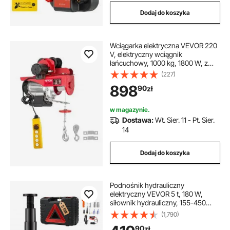
Dodaj do koszyka
Wciągarka elektryczna VEVOR 220
V, elektryczny wciągnik
łańcuchowy, 1000 kg, 1800 W, z
przewodowym pilotem, 1,4 m, do
(227)
warsztatu, garażu, magazynu,
898
90
zł
przemysłu, podnoszenia ciężkich
ładunków
w magazynie.
Dostawa:
Wt. Sier. 11 - Pt. Sier.
14
Dodaj do koszyka
Podnośnik hydrauliczny
elektryczny VEVOR 5 t, 180 W,
siłownik hydrauliczny, 155-450
mm, podnośnik hydrauliczny z
(1,790)
pompą ręczną do samochodów
90
zł
osobowych, SUV-ów itp. z kluczem