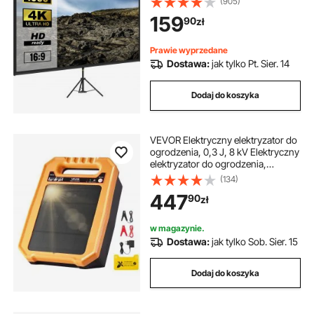
(905)
stopni, ekran o regulowanej
159
90
zł
wysokości 200-250 cm, idealny do
kina domowego, sal
konferencyjnych, wesel
Prawie wyprzedane
Dostawa:
jak tylko Pt. Sier. 14
Dodaj do koszyka
VEVOR Elektryczny elektryzator do
ogrodzenia, 0,3 J, 8 kV Elektryczny
elektryzator do ogrodzenia,
ładowarka zasilana energią
(134)
słoneczną, zasięg 3 km, odporny
447
90
zł
na warunki atmosferyczne zestaw
do elektrycznego elektryzowania
ogrodzenia, 7 dni pracy, do
w magazynie.
ochrony zwierząt gospodarskich,
Dostawa:
jak tylko Sob. Sier. 15
drobiu i ogrodu
Dodaj do koszyka