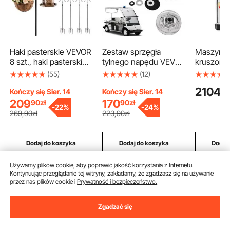
Haki pasterskie VEVOR
Zestaw sprzęgła
Maszyna 
8 szt., haki pasterskie
tylnego napędu VEVOR
kruszone
156 cm, podwójny hak
do wózka golfowego
komercyj
(55)
(12)
ogrodowy do latarni,
Yamaha Gas G2-G22
do lodów 
2104
99
haki ogrodowe o
od 1985 r., zestaw
samoczys
Kończy się Sier. 14
Kończy się Sier. 14
grubości 1,9 cm do
sprzęgła wtórnego z
maszyna 
209
170
90
zł
90
zł
-
22%
-
24%
wieszania karmników
paskiem JN6-G6201-
do restaur
269
,90
zł
223
,90
zł
dla kolibrów, doniczek
03 JN6-G6201-04,
na imprez
na rośliny, latarenek
srebrny
odpowied
solarnych, dzwonków
kruszoneg
Dodaj do koszyka
Dodaj do koszyka
Dodaj
wietrznych
i koktajli
Używamy plików cookie, aby poprawić jakość korzystania z Internetu.
Kontynuując przeglądanie tej witryny, zakładamy, że zgadzasz się na używanie
przez nas plików cookie i
Prywatność i bezpieczeństwo.
Zalecane wyszukiwania
Zgadzać się
pistolet natryskowy elektryczny do malowania
pist