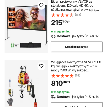
Ekran projekcyjny VEVOR ze
stojakiem, 120 cali, HD 4K, do
użytku na zewnątrz i wewnątrz,
szybko składany, przenośny ekran
(186)
filmowy 16:9 do kina domowego,
215
90
zł
na kemping, imprezy rekreacyjne
itp., czarny
w magazynie.
Dostawa:
jak tylko Śr. Sier. 12
Dodaj do koszyka
Wciągarka elektryczna VEVOR 300
kg, wciągnik elektryczny 2 w 1 o
mocy 1500 W, wysokość
podnoszenia 30 m, naciąg liny 18,9
(69)
m/min, z przewodowym i
810
90
zł
bezprzewodowym pilotem
zdalnego sterowania do fabryk,
magazynów i garaży
w magazynie.
Dostawa:
jak tylko Pt. Sier. 14