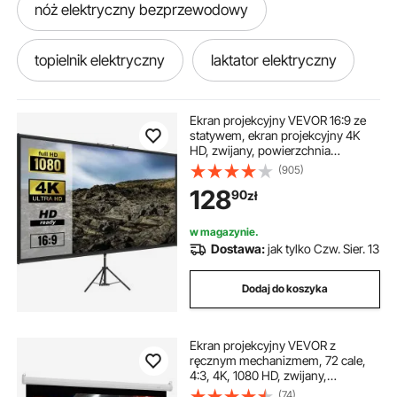
nóż elektryczny bezprzewodowy
topielnik elektryczny
laktator elektryczny
siekacz elektryczny
rower elektryczny
Ekran projekcyjny VEVOR 16:9 ze
statywem, ekran projekcyjny 4K
HD, zwijany, powierzchnia
jaki wkrętak elektryczny
projekcyjna 133x76 cm, ściana
(905)
prezentacyjna, regulowana
128
90
zł
wysokość od 200 do 250 cm,
idealny do kina domowego,
hot pot elektryczny
konferencji, wesel, szkoleń, kursów
w magazynie.
Dostawa:
jak tylko Czw. Sier. 13
pompka kompresor elektryczny
Dodaj do koszyka
wkrętak elektryczny do komputera
Ekran projekcyjny VEVOR z
ręcznym mechanizmem, 72 cale,
pilnik elektryczny
separator elektryczny
4:3, 4K, 1080 HD, zwijany,
montowany na ścianie projektor
(74)