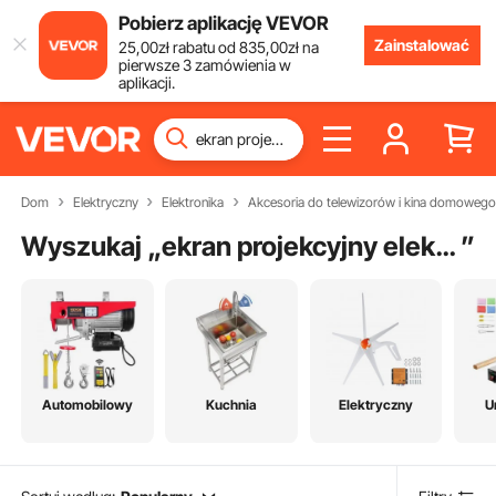
Pobierz aplikację VEVOR
Zainstalować
25
,00
zł
rabatu od
835
,00
zł
na
pierwsze 3 zamówienia w
aplikacji.
Dom
Elektryczny
Elektronika
Akcesoria do telewizorów i kina domowego
Wyszukaj „
ekran projekcyjny elektryczny
”
Automobilowy
Kuchnia
Elektryczny
U