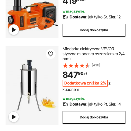
419
udarowym, skrzynką narzędziową,
kablem zasilającym
w magazynie.
Dostawa:
jak tylko Śr. Sier. 12
Dodaj do koszyka
Miodarka elektryczna VEVOR
styczna miodarka pszczelarska 2/4
ramki
(430)
847
90
zł
Dodatkowa zniżka 2%
z
kuponem
w magazynie.
Dostawa:
jak tylko Pt. Sier. 14
Dodaj do koszyka