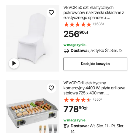
VEVOR 50 szt. elastycznych
pokrowców na krzesła składane z
elastycznego spandexu,
uniwersalny pokrowiec na krzesło,
(1,636)
zdejmowane i nadające się do
256
90
zł
prania, na wesela, święta, bankiety,
imprezy,
w magazynie.
Dostawa:
jak tylko Śr. Sier. 12
Dodaj do koszyka
VEVOR Grill elektryczny
komercyjny 4400 W, płyta grillowa
stołowa 725 x 400 mm,
powierzchnia grillowania 50–300
(550)
°C, grill elektryczny, połowa
778
90
zł
żebrowana, połowa gładka, z 2
szpatułkami i 2 szczotkami, do
steków i naleśników
w magazynie.
Dostawa:
Wt. Sier. 11 - Pt. Sier.
14