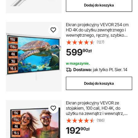
Dodaj do koszyka
Ekran projekcyjny VEVOR 254 cm
HD 4K do użytku zewnętrznego i
wewnętrznego, ręczny, szybko
składany, przenośny ekran filmowy
(127)
16:9 do kina domowego, na
599
90
zł
kemping i imprezy rekreacyjne,
czarny
w magazynie.
Dostawa:
jak tylko Pt. Sier. 14
Dodaj do koszyka
Ekran projekcyjny VEVOR ze
stojakiem, 100 cali, HD 4K, do
użytku na zewnątrz i wewnątrz,
szybko składany, przenośny ekran
(186)
filmowy 16:9 do kina domowego,
192
90
zł
na kemping i imprezy rekreacyjne,
czarny