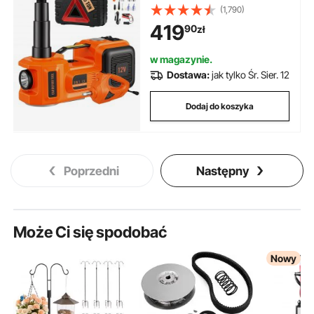
mm, podnośnik hydrauliczny z
(1,790)
pompą ręczną do samochodów
419
90
zł
osobowych, SUV-ów itp. z
kluczem udarowym, skrzynką
narzędziową, kablem
w magazynie.
zasilającym
Dostawa:
jak tylko Śr. Sier. 12
Dodaj do koszyka
Poprzedni
Następny
Może Ci się spodobać
Nowy