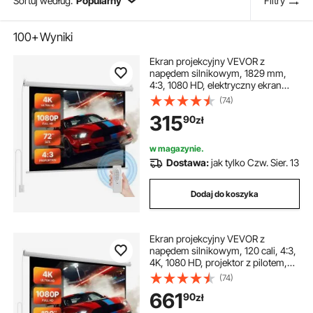
Sortuj według:
Popularny
Filtry
100+
Wyniki
Ekran projekcyjny VEVOR z
napędem silnikowym, 1829 mm,
4:3, 1080 HD, elektryczny ekran
projekcyjny, projektor ścienny z
(74)
pilotem, automatyczny ekran
315
90
zł
filmowy do kina domowego i
biurowego
w magazynie.
Dostawa:
jak tylko Czw. Sier. 13
Dodaj do koszyka
Ekran projekcyjny VEVOR z
napędem silnikowym, 120 cali, 4:3,
4K, 1080 HD, projektor z pilotem,
automatyczny ekran filmowy,
(74)
przenośny, zwijany ekran do kina
661
90
zł
domowego i biura domowego