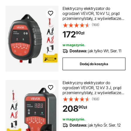
Elektryczny elektryzator do
ogrodzeń VEVOR, 10 kV 1J, prąd
przemienny/stały, z wyświetlaczem
LED, zasięg 3 km, mocna
(168)
ładowarka wtykowa, do ochrony
172
90
zł
zwierząt gospodarskich i drobiu
przed dzikimi zwierzętami
w magazynie.
Dostawa:
jak tylko Wt. Sier. 11
Dodaj do koszyka
Elektryczny elektryzator do
ogrodzeń VEVOR, 12 kV 3 J, prąd
przemienny/stały, z wyświetlaczem
LED, zasięg 3 km, mocna
(168)
ładowarka wtykowa, do ochrony
208
90
zł
zwierząt gospodarskich i drobiu
przed dzikimi zwierzętami
w magazynie.
Dostawa:
jak tylko Śr. Sier. 12