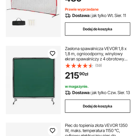
lacrosse, piłkarskich i hokejowych,
do ogrodu
Prawie wyprzedane
Dostawa:
jak tylko Wt. Sier. 11
Dodaj do koszyka
Zasłona spawalnicza VEVOR 1,8 x
1,8 m, ognioodporny, winylowy
ekran spawalniczy z 4 obrotowymi
kółkami i 6-stopniową ochroną UV,
(59)
koc spawalniczy, ochrona
215
90
zł
spawalnicza, kolor zielony
w magazynie.
Dostawa:
jak tylko Czw. Sier. 13
Dodaj do koszyka
Piec do topienia złota VEVOR 1350
W, maks. temperatura 1150 ℃,
cyfrowy elektryczny piec do