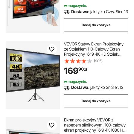
w magazynie.
Dostawa:
jak tylko Czw. Sier. 13
Dodaj do koszyka
VEVOR Statyw Ekran Projekcyjny
ze Stojakiem 110-Calowy Ekran
Projekcyjny 16: 9 4K HD Stojak
Przenośny Ekran Bez Zmarszczek z
(905)
Regulacją Wysokości do Projektora
169
90
zł
Wewnątrz I Na Zewnątrz do
Filmów.
w magazynie.
Dostawa:
jak tylko Śr. Sier. 12
Dodaj do koszyka
Ekran projekcyjny VEVOR z
napędem silnikowym, 100-calowy
ekran projekcyjny 16:9 4K 1080 HD,