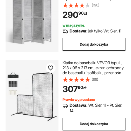
cm, przenośny ekran dekoracyjny
(190)
do podziału pomieszczeń,
290
90
zł
odpowiedni do biura, restauracji,
sypialni (jasnoszary)
w magazynie.
Dostawa:
jak tylko Wt. Sier. 11
Dodaj do koszyka
Klatka do baseballu VEVOR typu L,
213 x 96 x 213 cm, ekran ochronny
do baseballu i softballu, przenośna
siatka do baseballu z torbą
(88)
transportową i kołkami do
307
90
zł
mocowania na ziemi, siatka do
ochrony miotaczy, czarna
Prawie wyprzedane
Dostawa:
Wt. Sier. 11 - Pt. Sier.
14
Dodaj do koszyka