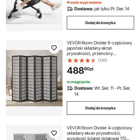
domu, biura i medytacji
Prawie wyprzedane
Dostawa:
jak tylko Pt. Sier. 14
Dodaj do koszyka
VEVOR Room Divider 6-częściowy
japoński składany ekran
prywatności, przenośny
dekoracyjny ekran do podziału
(230)
pomieszczeń, odpowiedni do
488
90
zł
biura, restauracji, sypialni (czarny)
w magazynie.
Dostawa:
Wt. Sier. 11 - Pt. Sier.
14
Dodaj do koszyka
VEVOR Room Divider 4-częściowy
składany ekran prywatności,
wysokość ścianki działowej 170