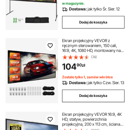
w magazynie.
Dostawa:
jak tylko Śr. Sier. 12
Dodaj do koszyka
Ekran projekcyjny VEVOR z
ręcznym sterowaniem, 150 cali,
16:9, 4K, 1080 HD, montowany na
ścianie, z 12 haczykami i
(74)
dwustronnymi taśmami klejącymi,
104
90
zł
do projekcji filmów w kinie
domowym
Zostało tylko 1, zamów wkrótce
Dostawa:
jak tylko Czw. Sier. 13
Dodaj do koszyka
Ekran projekcyjny VEVOR 16:9, 4K
HD, statyw, powierzchnia
projekcyjna, 200 x 113 cm, ściana
prezentacyjna, kąt widzenia 160