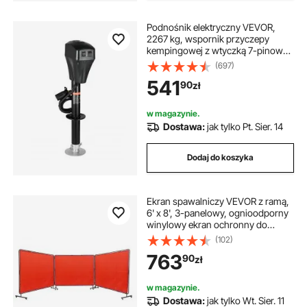
Podnośnik elektryczny VEVOR,
2267 kg, wspornik przyczepy
kempingowej z wtyczką 7-pinową,
korbą ręczną i osłoną podnośnika,
(697)
zakres podnoszenia 255–860 mm,
541
90
zł
do przyczep, kamperów i przyczep
kempingowych, kolor czarny
w magazynie.
Dostawa:
jak tylko Pt. Sier. 14
Dodaj do koszyka
Ekran spawalniczy VEVOR z ramą,
6' x 8', 3-panelowy, ognioodporny
winylowy ekran ochronny do
spawania na 12 obrotowych
(102)
kółkach (6 z blokadą), ruchomy i
763
90
zł
profesjonalny do warsztatu, Ro
w magazynie.
Dostawa:
jak tylko Wt. Sier. 11