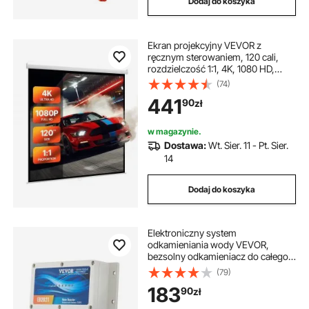
Dodaj do koszyka
Ekran projekcyjny VEVOR z
ręcznym sterowaniem, 120 cali,
rozdzielczość 1:1, 4K, 1080 HD,
zwijany, montowany na ścianie, z
(74)
linką, przenośny, zwijany ekran do
441
90
zł
kina domowego
w magazynie.
Dostawa:
Wt. Sier. 11 - Pt. Sier.
14
Dodaj do koszyka
Elektroniczny system
odkamieniania wody VEVOR,
bezsolny odkamieniacz do całego
domu, zmiękczacz wody
(79)
redukujący osadzanie się kamienia,
183
90
zł
do wszystkich typów rur
hydraulicznych