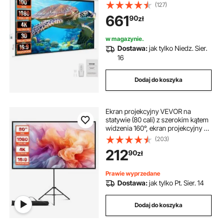
automatyczny ekran projekcyjny z
(127)
pilotem, montowany na ścianie
661
90
zł
ekran filmowy do kina domowego i
domowego
w magazynie.
Dostawa:
jak tylko Niedz. Sier.
16
Dodaj do koszyka
Ekran projekcyjny VEVOR na
statywie (80 cali) z szerokim kątem
widzenia 160°, ekran projekcyjny do
użytku wewnątrz i na zewnątrz,
(203)
projektor 16:9 4K HD, przenośny
212
90
zł
ekran filmowy z torbą do
prezentacji kina domowego
Prawie wyprzedane
Dostawa:
jak tylko Pt. Sier. 14
Dodaj do koszyka