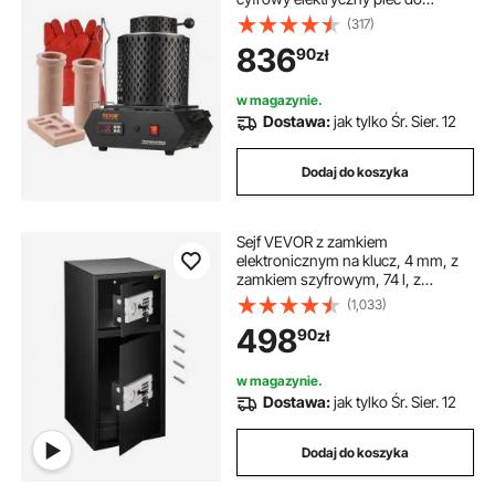
topienia, 1 kg / 3 kg, ceramiczny
(317)
tygiel z szczypcami i rękawicami,
836
90
zł
do obróbki złota, srebra, miedzi,
aluminium, czerwony
w magazynie.
Dostawa:
jak tylko Śr. Sier. 12
Dodaj do koszyka
Sejf VEVOR z zamkiem
elektronicznym na klucz, 4 mm, z
zamkiem szyfrowym, 74 l, z
solidnym żelazem, elektroniczny
(1,033)
zamek do sejfu meblowego, z
498
90
zł
solidną konstrukcją stalową
w magazynie.
Dostawa:
jak tylko Śr. Sier. 12
Dodaj do koszyka