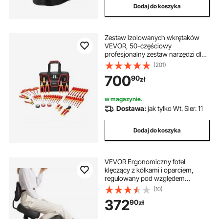
Dodaj do koszyka
Zestaw izolowanych wkrętaków
VEVOR, 50-częściowy
profesjonalny zestaw narzędzi dla
elektryków 1000 V z końcówkami
(201)
magnetycznymi, klucz imbusowy z
700
90
zł
uchwytem w kształcie litery T,
śrubokręt, jednobiegunowy
próbnik napięcia
w magazynie.
Dostawa:
jak tylko Wt. Sier. 11
Dodaj do koszyka
VEVOR Ergonomiczny fotel
klęczący z kółkami i oparciem,
regulowany pod względem
wysokości stołek klęczący w
(10)
kształcie litery X z grubymi
372
90
zł
poduszkami piankowymi,
zapewniający ulgę szyi i pleców, do