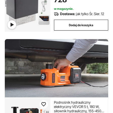
czujnikiem temperatury 3M
(kamienie do sauny nie są
w magazynie.
dołączone)
Dostawa:
jak tylko Śr. Sier. 12
Dodaj do koszyka
Podnośnik hydrauliczny
elektryczny VEVOR 5 t, 180 W,
siłownik hydrauliczny, 155-450