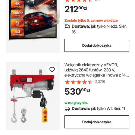
filmowy z linką, przenośny, zwijany
rower elektryczny temu
kebab elektryczny
212
90
zł
ekran do kina domowego
Zostało tylko 5, zamów wkrótce
Dostawa:
jak tylko Niedz. Sier.
16
Dodaj do koszyka
Wciągnik elektryczny VEVOR,
udźwig 2640 funtów, 230 V,
elektryczna wciągarka linowa z 14-
stopowym przewodowym pilotem,
(1,379)
wysokość podnoszenia 40 stóp,
530
90
zł
pojedynczy kabel,
pojedyncze/podwójne zawiesia,
wyłącznik awaryjny, wciągnik do
w magazynie.
garażu, magazynu, fabryki
Dostawa:
jak tylko Wt. Sier. 11
Dodaj do koszyka