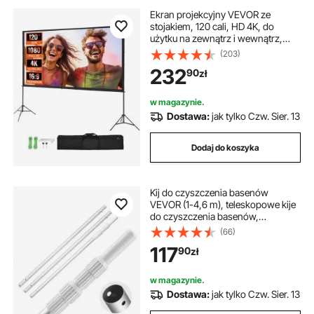
Ekran projekcyjny VEVOR ze
stojakiem, 120 cali, HD 4K, do
użytku na zewnątrz i wewnątrz,
szybko składany, przenośny ekran
(203)
filmowy 16:9 do kina domowego,
232
90
zł
na kemping i imprezy rekreacyjne,
czarny
w magazynie.
Dostawa:
jak tylko Czw. Sier. 13
Dodaj do koszyka
Kij do czyszczenia basenów
VEVOR (1-4,6 m), teleskopowe kije
do czyszczenia basenów,
profesjonalny regulowany kij
(66)
teleskopowy z 2 drążkami
117
90
zł
przedłużającymi, drążek do
czyszczenia szczotki, głowica
odkurzacza
w magazynie.
Dostawa:
jak tylko Czw. Sier. 13