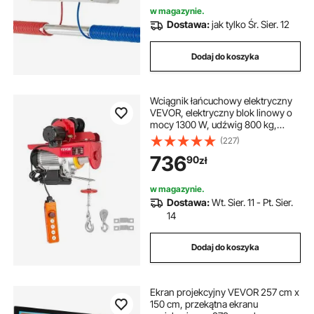
w magazynie.
Dostawa:
jak tylko Śr. Sier. 12
Dodaj do koszyka
Wciągnik łańcuchowy elektryczny
VEVOR, elektryczny blok linowy o
mocy 1300 W, udźwig 800 kg,
wciągnik linowy dwulinowy,
(227)
stalowy, udźwig znamionowy 1 t,
736
90
zł
wciągnik linowy z wózkiem,
wciągnik linowy do fabryk
w magazynie.
Dostawa:
Wt. Sier. 11 - Pt. Sier.
14
Dodaj do koszyka
Ekran projekcyjny VEVOR 257 cm x
150 cm, przekątna ekranu