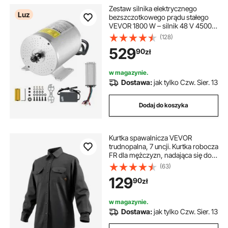
Zestaw silnika elektrycznego
Luz
bezszczotkowego prądu stałego
VEVOR 1800 W – silnik 48 V 4500
obr./min, silnik elektryczny z
(128)
ulepszonym regulatorem
529
90
zł
prędkości, idealny do gokartów,
rowerów elektrycznych, motocykli i
skuterów
w magazynie.
Dostawa:
jak tylko Czw. Sier. 13
Dodaj do koszyka
Kurtka spawalnicza VEVOR
trudnopalna, 7 uncji. Kurtka robocza
FR dla mężczyzn, nadająca się do
prania w pralce, bawełniana,
(63)
odporna na ciepło, spełnia normę
129
90
zł
ATPV 9,2 cal/cm² w zakresie
ochrony przed łukiem elektrycznym
– rozmiar L
w magazynie.
Dostawa:
jak tylko Czw. Sier. 13