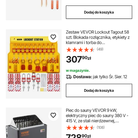
Dodaj do koszyka
Zestaw VEVOR Lockout Tagout 58
szt. Blokada rozłącznika, etykiety z
klamrami i torba do
przechowywania kłódek
(49)
zabezpieczających na produkty
307
90
zł
zabezpieczające i etykiety oraz
sprzęt elektryczny.
w magazynie.
Dostawa:
jak tylko Śr. Sier. 12
Dodaj do koszyka
Piec do sauny VEVOR 9 kW,
elektryczny piec do sauny 380 V -
415 V, ze stali nierdzewnej,
elektryczny piec do sauny z 2
(108)
trybami (temperatura, czas), z
728
90
zł
zewnętrznym sterownikiem i