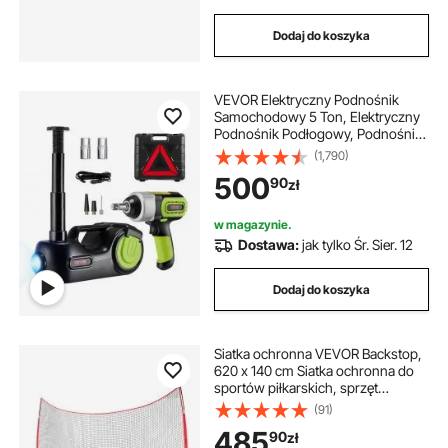
Dodaj do koszyka
VEVOR Elektryczny Podnośnik
Samochodowy 5 Ton, Elektryczny
Podnośnik Podłogowy, Podnośnik
Hydrauliczny Led Light Car Repair
(1,790)
Tool, Zakres Podnoszenia 155-530
500
90
zł
Mm Dla Suv Mpv Sedan Truck
Repair
w magazynie.
Dostawa:
jak tylko Śr. Sier. 12
Dodaj do koszyka
Siatka ochronna VEVOR Backstop,
620 x 140 cm Siatka ochronna do
sportów piłkarskich, sprzęt
treningowy z torbą transportową,
(91)
ekran ochronny do treningów
485
90
zł
baseballowych, softballowych,