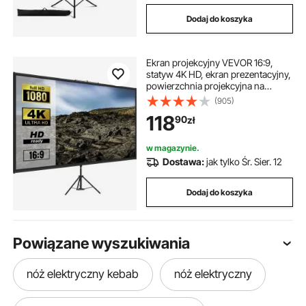
Dodaj do koszyka
Ekran projekcyjny VEVOR 16:9,
statyw 4K HD, ekran prezentacyjny,
powierzchnia projekcyjna na
ścianę, 160x95 cm, statyw o
(905)
regulowanej wysokości 200-250
118
90
zł
cm, idealny do kina domowego, sal
konferencyjnych, wesel
w magazynie.
Dostawa:
jak tylko Śr. Sier. 12
Dodaj do koszyka
Powiązane wyszukiwania
nóż elektryczny kebab
nóż elektryczny