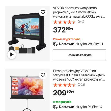
VEVOR nadmuchiwany ekran
projekcyjny do filmów, ekran
wykonany z materiału 600D, ekran
projekcyjny z przenośną torbą do
(149)
przechowywania, 16:9, projekcja
372
90
zł
filmów na imprezę tematyczną w
kinie domowym, zabawa przy
basenie (378 x 130 x 317 cm)
Prawie wyprzedane
Dostawa:
jak tylko Wt. Sier. 11
Dodaj do koszyka
Ekran projekcyjny VEVOR na
statywie (60 cali) z szerokim kątem
widzenia 160°, ekran projekcyjny do
użytku wewnątrz i na zewnątrz,
(203)
projektor 16:9 4K HD, przenośny
209
90
zł
ekran filmowy z torbą do
prezentacji kina domowego
w magazynie.
Dostawa:
jak tylko Pt. Sier. 14