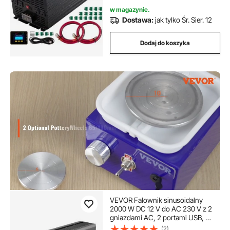
w magazynie.
Dostawa:
jak tylko Śr. Sier. 12
Dodaj do koszyka
VEVOR Falownik sinusoidalny
2000 W DC 12 V do AC 230 V z 2
gniazdami AC, 2 portami USB, 1
portem typu C, wyświetlaczem
(2)