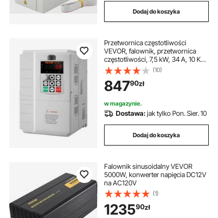
Dodaj do koszyka
Przetwornica częstotliwości
VEVOR, falownik, przetwornica
częstotliwości, 7,5 kW, 34 A, 10 KM,
wejście 1-fazowe 220 V, wyjście 3-
(10)
fazowe 220 V, do sterowania
847
90
zł
prędkością silników trójfazowych
w magazynie.
Dostawa:
jak tylko Pon. Sier. 10
Dodaj do koszyka
Falownik sinusoidalny VEVOR
5000W, konwerter napięcia DC12V
na AC120V
(1)
1235
90
zł