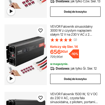
Dostawa:
jak tylko Czw. Sier. 13
Dodaj do koszyka
VEVOR Falownik sinusoidalny
3000 W z czystym napięciem
stałym 12 V na 230 V AC z 2
gniazdami AC, 2 portami USB, 1
(2)
portem typu C, wyświetlaczem LCD
i pilotem do dużych urządzeń
Kończy się Sier. 14
gospodarstwa domowego
656
90
zł
-
10%
729,90zł
w magazynie.
Dostawa:
jak tylko Śr. Sier. 12
Dodaj do koszyka
VEVOR Falownik 1500 W, 12 V DC
do 230 V AC, czysta fala
sinusoidalna, z pilotem, portami