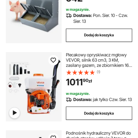
świń
w magazynie.
Dostawa:
Pon. Sier. 10 - Czw.
Sier. 13
Dodaj do koszyka
Plecakowy opryskiwacz mgłowy
VEVOR, silnik 63 cm3, 3 KM,
zasilany gazem, ze zbiornikiem 16 l,
systemem zraszania proszkiem i
(1)
płynem, do ogrodnictwa i
1011
90
zł
rolnictwa, szklarni warzywnych
w magazynie.
Dostawa:
jak tylko Czw. Sier. 13
Dodaj do koszyka
Podnośnik hydrauliczny VEVOR do