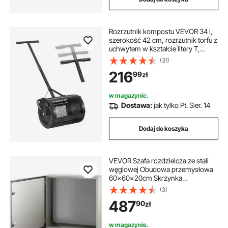
Rozrzutnik kompostu VEVOR 34 l,
szerokość 42 cm, rozrzutnik torfu z
uchwytem w kształcie litery T,
rozrzutnik torfu, 3-stopniowa
(31)
regulacja wysokości, stalowy wałek
216
99
zł
kompostowy malowany
proszkowo, rozrzutnik obornika do
sadzenia i siewu, czarny
w magazynie.
Dostawa:
jak tylko Pt. Sier. 14
Dodaj do koszyka
VEVOR Szafa rozdzielcza ze stali
węglowej Obudowa przemysłowa
60x60x20cm Skrzynka
rozdzielcza Wodoodporna puszka
(3)
przyłączeniowa IP66 i NEMA
487
90
zł
Skrzynka zasilająca idealna do
fabryk, placów budowy, centrów
handlowych itp.
w magazynie.