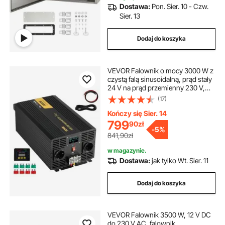
Dostawa:
Pon. Sier. 10 - Czw.
Sier. 13
Dodaj do koszyka
VEVOR Falownik o mocy 3000 W z
czystą falą sinusoidalną, prąd stały
24 V na prąd przemienny 230 V,
samochodowy, z portem USB,
(17)
wyświetlaczem LCD, pilotem i
gniazdami EU do pojazdów
Kończy się Sier. 14
kempingowych, ciężarówek,
799
90
zł
-
5%
samochodów, systemów
841,90zł
solarnych, podróży i kempingów
w magazynie.
Dostawa:
jak tylko Wt. Sier. 11
Dodaj do koszyka
VEVOR Falownik 3500 W, 12 V DC
do 230 V AC, falownik