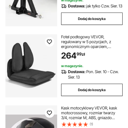
w magazynie.
Dostawa:
jak tylko Czw. Sier. 13
Dodaj do koszyka
Fotel podłogowy VEVOR,
regulowany w 5 pozycjach, z
ergonomicznym oparciem,
metalowa rama, pokrowiec z pianki
264
99
zł
i lnu, wielofunkcyjny fotel do
czytania i relaksu, czarny
w magazynie.
Dostawa:
Pon. Sier. 10 - Czw.
Sier. 13
Dodaj do koszyka
Kask motocyklowy VEVOR, kask
motocrossowy, rozmiar twarzy
3/4, rozmiar M, ABS, gniazdo
Bluetooth i wymienne soczewki,
(1)
wygodny kask motocrossowy z