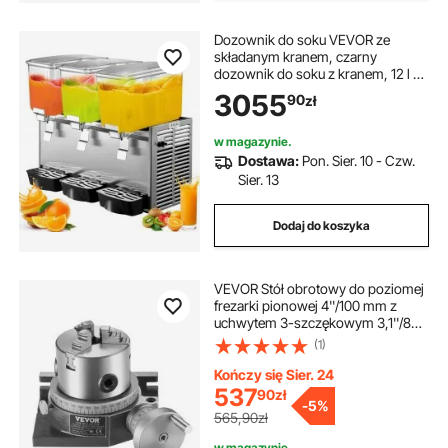
Dozownik do soku VEVOR ze
składanym kranem, czarny
dozownik do soku z kranem, 12 l x
3 dozownik do soku
3055
90
zł
w magazynie.
Dostawa:
Pon. Sier. 10 - Czw.
Sier. 13
Dodaj do koszyka
VEVOR Stół obrotowy do poziomej
frezarki pionowej 4''/100 mm z
uchwytem 3-szczękowym 3,1''/80
mm i nakrętkami M10 do narzędzi
(1)
indeksujących frezarki
Kończy się Sier. 24
537
90
zł
-
5%
565,90zł
w magazynie.