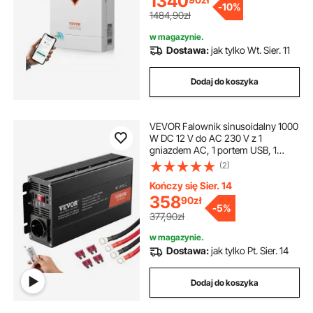
1340
-
10%
120 A, do akumulatorów litowo-
1484,90zł
ołowiowych w systemach poza
siecią elektroenergetyczną
w magazynie.
Dostawa:
jak tylko Wt. Sier. 11
Dodaj do koszyka
VEVOR Falownik sinusoidalny 1000
W DC 12 V do AC 230 V z 1
gniazdem AC, 1 portem USB, 1
portem typu C, pilotem do małych
(2)
urządzeń gospodarstwa
domowego, takich jak smartfony i
Kończy się Sier. 14
laptopy
358
90
zł
-
5%
377,90zł
w magazynie.
Dostawa:
jak tylko Pt. Sier. 14
Dodaj do koszyka