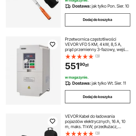
w magazynie.
pomarańczowy
Dostawa:
jak tylko Pon. Sier. 10
Dodaj do koszyka
Przetwornica częstotliwości
VEVOR VFD 5 KM, 4 kW, 8,5 A,
prąd przemienny 3-fazowy, wejście
380 V na prąd przemienny 3-
(3)
fazowy, wyjście 0-380 V,
551
90
zł
przetwornik częstotliwości, wejście
50/60 Hz, wyjście 0-2000 Hz,
przetwornica częstotliwości do
w magazynie.
sterowania prędkością silnika
Dostawa:
jak tylko Wt. Sier. 11
wrzeciona
Dodaj do koszyka
VEVOR Kabel do ładowania
pojazdów elektrycznych, 16 A, 10
m, maks. 11 kW, przedłużacz,
kompatybilny z ładowarkami
(3)