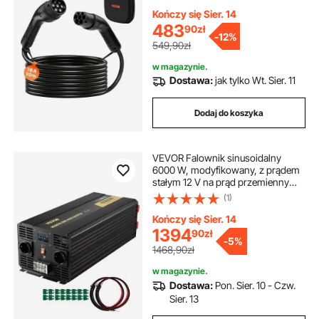
pojazdów elektrycznych typu 2,
prąd zmienny 3-fazowy 480 V, 50
Kończy się Sier. 14
Hz, IP65, kabel do ładowania
483
90
zł
-
12%
samochodowego z torbą
549,90zł
transportową
w magazynie.
Dostawa:
jak tylko Wt. Sier. 11
Dodaj do koszyka
VEVOR Falownik sinusoidalny
6000 W, modyfikowany, z prądem
stałym 12 V na prąd przemienny
230 V, samochodowy, z
(1)
wyświetlaczem LCD, wskaźnikami
LED i gniazdami EU, falownik do
Kończy się Sier. 14
samochodów osobowych,
1394
90
zł
-
5%
kamperów, ciężarówek, łodzi,
1468,90zł
podróży i na kemping
w magazynie.
Dostawa:
Pon. Sier. 10 - Czw.
Sier. 13