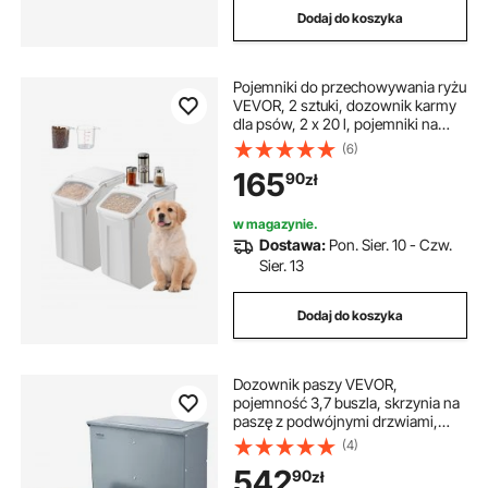
Dodaj do koszyka
Pojemniki do przechowywania ryżu
VEVOR, 2 sztuki, dozownik karmy
dla psów, 2 x 20 l, pojemniki na
składniki kuchenne, zboża, mąkę,
(6)
karmę dla zwierząt, z kółkami,
165
90
zł
miarką i szczelną pokrywką
w magazynie.
Dostawa:
Pon. Sier. 10 - Czw.
Sier. 13
Dodaj do koszyka
Dozownik paszy VEVOR,
pojemność 3,7 buszla, skrzynia na
paszę z podwójnymi drzwiami,
wytrzymały stalowy podajnik,
(4)
karmnik dla świń, zewnętrzny
542
90
zł
stojak na siano, do karmienia do 8