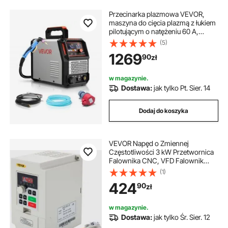
Przecinarka plazmowa VEVOR,
maszyna do cięcia plazmą z łukiem
pilotującym o natężeniu 60 A,
falownik IGBT z wyświetlaczem
(5)
cyfrowym – z funkcją 2T/4T i
1269
90
zł
regulowanym czasem PA/PT do
zastosowań przemysłowych (400
V, 3 fazy)
w magazynie.
Dostawa:
jak tylko Pt. Sier. 14
Dodaj do koszyka
VEVOR Napęd o Zmiennej
Częstotliwości 3 kW Przetwornica
Falownika CNC, VFD Falownik
Stabilna Wydajność Cyfrowy
(1)
Wyświetlacz Wyciszanie,
424
90
zł
Przetwornica Częstotliwości VFD
Falownik do Regulator Prędkości
w magazynie.
Dostawa:
jak tylko Śr. Sier. 12