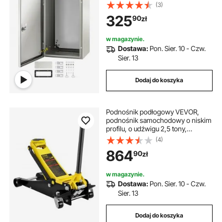
rozdzielcza Wodoodporna puszka
(3)
przyłączeniowa IP66 i NEMA
325
90
zł
Skrzynka zasilająca idealna do
fabryk, placów budowy, centrów
handlowych itp.
w magazynie.
Dostawa:
Pon. Sier. 10 - Czw.
Sier. 13
Dodaj do koszyka
Podnośnik podłogowy VEVOR,
podnośnik samochodowy o niskim
profilu, o udźwigu 2,5 tony,
wytrzymały stalowy podnośnik
(4)
wyścigowy z dwutłokową pompą
864
90
zł
szybkiego podnoszenia, zakres
podnoszenia podnośnika 3,64"–
19,49
w magazynie.
Dostawa:
Pon. Sier. 10 - Czw.
Sier. 13
Dodaj do koszyka