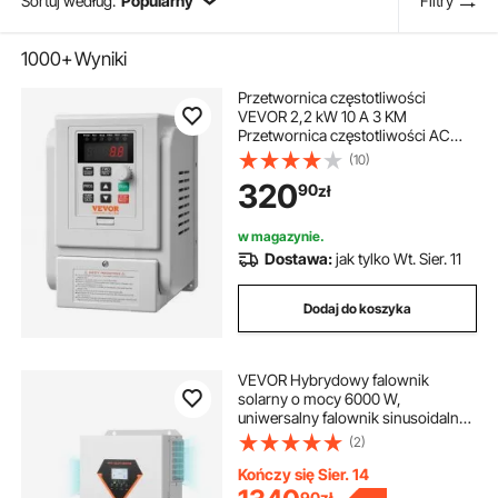
Sortuj według:
Popularny
Filtry
1000+
Wyniki
Przetwornica częstotliwości
VEVOR 2,2 kW 10 A 3 KM
Przetwornica częstotliwości AC
220-240 V Regulator częstotliwości
(10)
Regulator prędkości Przetwornica
320
90
zł
częstotliwości Falownik Silnik
Falownik VFD Sterownik zmiennej
częstotliwości w tym 20 cm kabel
w magazynie.
sterujący
Dostawa:
jak tylko Wt. Sier. 11
Dodaj do koszyka
VEVOR Hybrydowy falownik
solarny o mocy 6000 W,
uniwersalny falownik sinusoidalny
z ładowarką, 48 V DC do
(2)
jednofazowego napięcia
przemiennego 220/230 V AC, z
Kończy się Sier. 14
wbudowanym regulatorem MPPT
90
zł