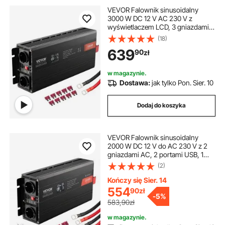
VEVOR Falownik sinusoidalny
3000 W DC 12 V AC 230 V z
wyświetlaczem LCD, 3 gniazdami
AC, 2 portami USB, 1 portem typu
(18)
C, 10 zapasowymi bezpiecznikami
639
90
zł
do dużych urządzeń gospodarstwa
domowego
w magazynie.
Dostawa:
jak tylko Pon. Sier. 10
Dodaj do koszyka
VEVOR Falownik sinusoidalny
2000 W DC 12 V do AC 230 V z 2
gniazdami AC, 2 portami USB, 1
portem typu C, wyświetlaczem LCD
(2)
i pilotem do urządzeń
gospodarstwa domowego średniej
Kończy się Sier. 14
wielkości
554
90
zł
-
5%
583,90zł
w magazynie.