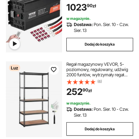
portami USB, 1 portem typu C,
1023
90
zł
wyświetlaczem LCD i pilotem do
urządzeń gospodarstwa
domowego o dużej mocy
w magazynie.
Dostawa:
Pon. Sier. 10 - Czw.
Sier. 13
Dodaj do koszyka
Regał magazynowy VEVOR, 5-
Luz
poziomowy, regulowany, udźwig
2000 funtów, wytrzymały regał
garażowy, metalowy organizer,
(6)
czarny, dł. 36" x szer. 18" x wys. 72"
252
90
zł
do kuchni, spiżarni, piwnicy,
łazienki i pralni
w magazynie.
Dostawa:
Pon. Sier. 10 - Czw.
Sier. 13
Dodaj do koszyka