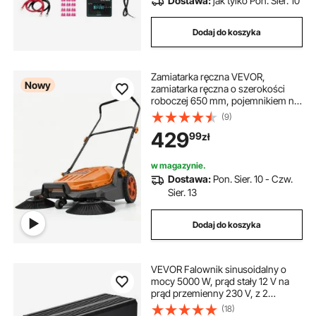
Dostawa:
jak tylko Pon. Sier. 10
Dodaj do koszyka
Zamiatarka ręczna VEVOR,
Nowy
zamiatarka ręczna o szerokości
roboczej 650 mm, pojemnikiem na
zamiatarkę o pojemności 18,9 l i
(9)
regulowanym, składanym
429
99
zł
uchwytem, ​​urządzenie do
czyszczenia podłóg w
podwórkach, na chodnikach,
w magazynie.
tarasach i w garażach – kolor
Dostawa:
Pon. Sier. 10 - Czw.
pomarańczowy
Sier. 13
Dodaj do koszyka
VEVOR Falownik sinusoidalny o
mocy 5000 W, prąd stały 12 V na
prąd przemienny 230 V, z 2
gniazdami prądu przemiennego, 2
(18)