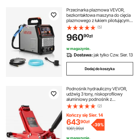
Przecinarka plazmowa VEVOR,
bezkontaktowa maszyna do cięcia
plazmowego z łukiem pilotującym o
natężeniu 65 A, falownik IGBT z
(5)
wyświetlaczem cyfrowym, funkcją
960
90
zł
2T/4T i regulowanym czasem
PA/PT do napraw domowych i
warsztatów
w magazynie.
Dostawa:
jak tylko Czw. Sier. 13
Dodaj do koszyka
Podnośnik hydrauliczny VEVOR,
udźwig 3 tony, niskoprofilowy
aluminiowy podnośnik z
dwutłokową pompą szybkiego
(2)
podnoszenia, podnośnik
samochodowy do samochodów
Kończy się Sier. 14
sportowych, SUV-ów i pickupów,
643
90
zł
-
39%
zakres podnoszenia 85–515 mm,
1061,99zł
kolor czerwony
w magazynie.