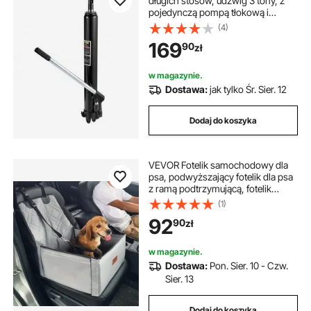
długich stosów, udźwig 3 tony, z
pojedynczą pompą tłokową i
podstawą widełkową, ręczny
(4)
podnośnik koszowy z uchwytem, ​​
169
90
zł
do dźwigów
garażowych/warsztatowych,
podnośnik silnikowy, kolor czarny
w magazynie.
Dostawa:
jak tylko Śr. Sier. 12
Dodaj do koszyka
VEVOR Fotelik samochodowy dla
psa, podwyższający fotelik dla psa
z ramą podtrzymującą, fotelik
samochodowy dla zwierząt z
(1)
dopinaną smyczą bezpieczeństwa,
92
90
zł
wypełnienie bawełniane, legowisko
samochodowe dla małych psów do
26 funtów, kolor szary
w magazynie.
Dostawa:
Pon. Sier. 10 - Czw.
Sier. 13
Dodaj do koszyka