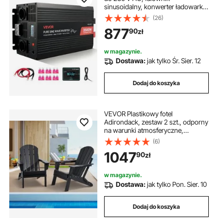
sinusoidalny, konwerter ładowarki
samochodowej zasilanej energią
(26)
słoneczną z wyświetlaczem LCD,
877
90
zł
pilotem, portem USB, 2 gniazdami
AC, portem typu C
w magazynie.
Dostawa:
jak tylko Śr. Sier. 12
Dodaj do koszyka
VEVOR Plastikowy fotel
Adirondack, zestaw 2 szt., odporny
na warunki atmosferyczne,
przenośny, składany fotel z
(6)
paleniskiem, krzesło ogrodowe
1047
90
zł
Adirondack Patio z uchwytem na
kubek, z podłokietnikiem,
ergonomiczny, do ogrodu, na
w magazynie.
podwórko – czarny
Dostawa:
jak tylko Pon. Sier. 10
Dodaj do koszyka