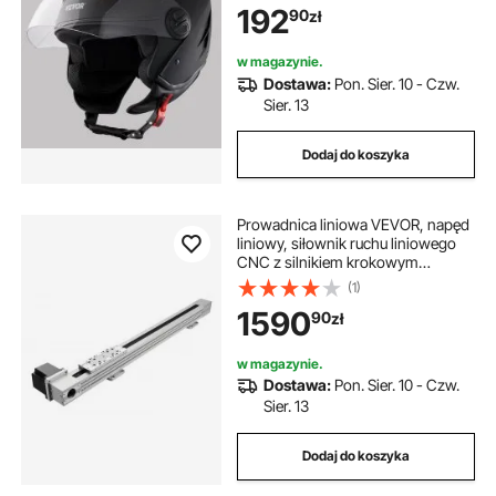
192
90
zł
certyfikatem DOT, dla młodzieży i
dorosłych, czarny
w magazynie.
Dostawa:
Pon. Sier. 10 - Czw.
Sier. 13
Dodaj do koszyka
Prowadnica liniowa VEVOR, napęd
liniowy, siłownik ruchu liniowego
CNC z silnikiem krokowym
Nema34, skok 600 mm, silnik
(1)
szybkoobrotowy, do grawerek,
1590
90
zł
frezarek CNC i drukarek 3D
w magazynie.
Dostawa:
Pon. Sier. 10 - Czw.
Sier. 13
Dodaj do koszyka