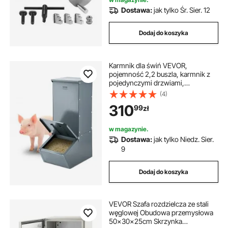
Dostawa:
jak tylko Śr. Sier. 12
Dodaj do koszyka
Karmnik dla świń VEVOR,
pojemność 2,2 buszla, karmnik z
pojedynczymi drzwiami,
wytrzymała stalowa skrzynia
(4)
paszowa, wielofunkcyjny karmnik z
310
99
zł
przejściem, zewnętrzny stojak na
siano dla zwierząt gospodarskich,
artykuły rolnicze
w magazynie.
Dostawa:
jak tylko Niedz. Sier.
9
Dodaj do koszyka
VEVOR Szafa rozdzielcza ze stali
węglowej Obudowa przemysłowa
50x30x25cm Skrzynka