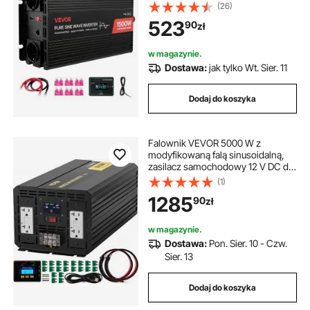
USB i typu C, 2 gniazdami AC,
(26)
szybkie ładowanie dla kamperów,
523
90
zł
ciężarówek i kempingów
w magazynie.
Dostawa:
jak tylko Wt. Sier. 11
Dodaj do koszyka
Falownik VEVOR 5000 W z
modyfikowaną falą sinusoidalną,
zasilacz samochodowy 12 V DC do
110 V AC, z wyświetlaczem LCD,
(1)
pilotem, oświetleniem LED i
1285
90
zł
gniazdami GFCI do pojazdów
kempingowych, ciężarówek, łodzi i
sprzętu do aktywności na świeżym
w magazynie.
powietrzu.
Dostawa:
Pon. Sier. 10 - Czw.
Sier. 13
Dodaj do koszyka