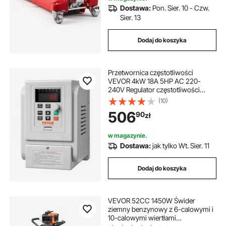
Dostawa:
Pon. Sier. 10 - Czw.
Sier. 13
Dodaj do koszyka
Przetwornica częstotliwości
VEVOR 4kW 18A 5HP AC 220-
240V Regulator częstotliwości
Regulator prędkości Przetwornica
(10)
częstotliwości Falownik Silnik
506
90
zł
Falownik VFD Sterownik zmiennej
częstotliwości w tym 20 cm kabel
sterujący
w magazynie.
Dostawa:
jak tylko Wt. Sier. 11
Dodaj do koszyka
VEVOR 52CC 1450W Świder
ziemny benzynowy z 6-calowymi i
10-calowymi wiertłami