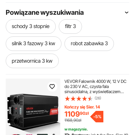
Powiązane wyszukiwania
schody 3 stopnie
filtr 3
silnik 3 fazowy 3 kw
robot zabawka 3
przetwornica 3 kw
3-punktowy zaczep ciągnika
VEVOR Falownik 4000 W, 12 V DC
do 230 V AC, czysta fala
sinusoidalna, z wyświetlaczem
przyczepa wywrotka 3
klatka 3
LCD, pilotem, 2 portami USB, 2
(26)
gniazdami AC, złączem typu C, do
pojazdów kempingowych,
Kończy się Sier. 14
ciężarówek, do użytku na zewnątrz
kabel 3 fazowy
kabel typ 3
lina 3
1109
90
zł
-
5%
1168,90zł
w magazynie.