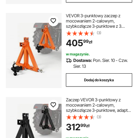
VEVOR 3-punktowy zaczep z
mocowaniem 2-calowym,
szybkozłącze 3-punktowe z 3
zaczepami kulowymi, adapter
(3)
dyszla ciągnika dla kategorii 1,
405
99
zł
kompatybilny z różnymi ciągnikami
kompaktowymi, pomarańczowy
w magazynie.
Dostawa:
Pon. Sier. 10 - Czw.
Sier. 13
Dodaj do koszyka
Zaczep VEVOR 3-punktowy z
mocowaniem 2-calowym,
szybkozłącze 3-punktowe, adapter
do dyszla ciągnika, kompatybilny z
(3)
ciągnikami kategorii 1, pasuje do
312
99
zł
różnych ciągników
kompaktowych, kolor czarny