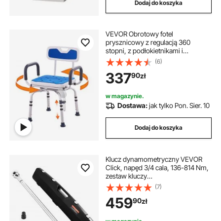
Dodaj do koszyka
VEVOR Obrotowy fotel
prysznicowy z regulacją 360
stopni, z podłokietnikami i
oparciem, do prysznica lub wanny,
(6)
obrotowy fotel antypoślizgowy dla
337
90
zł
osób starszych,
niepełnosprawnych i rannych
w magazynie.
Dostawa:
jak tylko Pon. Sier. 10
Dodaj do koszyka
Klucz dynamometryczny VEVOR
Click, napęd 3/4 cala, 136-814 Nm,
zestaw kluczy
dynamometrycznych
(7)
dwukierunkowych ze skalą
459
90
zł
dwuzakresową, 48 zębów ±3%,
stal stopowa o wysokiej precyzji do
napraw samochodowych,