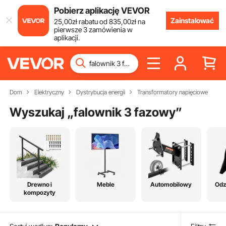
Pobierz aplikację VEVOR
Zainstalować
25
,00
zł
rabatu od
835
,00
zł
na
pierwsze 3 zamówienia w
aplikacji.
Dom
Elektryczny
Dystrybucja energii
Transformatory napięciowe
Wyszukaj „
falownik 3 fazowy
”
Drewno i
Meble
Automobilowy
Odz
kompozyty