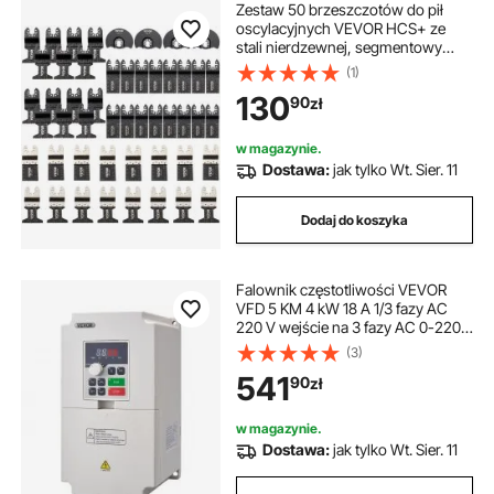
Zestaw 50 brzeszczotów do pił
oscylacyjnych VEVOR HCS+ ze
stali nierdzewnej, segmentowy
brzeszczot do piły wielofunkcyjnej,
(1)
1-3/4 cala, 1-3/8 cala, 3-1/2 cala,
130
90
zł
zestaw akcesoriów do narzędzi
wielofunkcyjnych
w magazynie.
Dostawa:
jak tylko Wt. Sier. 11
Dodaj do koszyka
Falownik częstotliwości VEVOR
VFD 5 KM 4 kW 18 A 1/3 fazy AC
220 V wejście na 3 fazy AC 0-220
V wyjście Konwerter częstotliwości
(3)
50/60 Hz wejście 0-2000 Hz
541
90
zł
wyjście VFD do sterowania
prędkością silnika wrzeciona
w magazynie.
Dostawa:
jak tylko Wt. Sier. 11