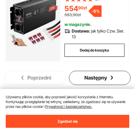
LCD i pilotem do urządzeń
554
90
zł
gospodarstwa domowego
-
5%
średniej wielkości
583,90zł
w magazynie.
Dostawa:
jak tylko Czw. Sier.
13
Dodaj do koszyka
Poprzedni
Następny
Używamy plików cookie, aby poprawić jakość korzystania z Internetu.
Kontynuując przeglądanie tej witryny, zakładamy, że zgadzasz się na używanie
Może Ci się spodobać
przez nas plików cookie i
Prywatność i bezpieczeństwo.
Nowy
Zgadzać się