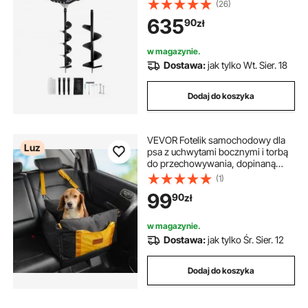
rdzeniowymi i 3 prętami
(26)
przedłużającymi, wiertło do
635
90
zł
otworów w słupkach
ogrodzeniowych do gruntów
rolnych i roślin ogrodowych,
w magazynie.
pomarańczowo-czarne
Dostawa:
jak tylko Wt. Sier. 18
Dodaj do koszyka
VEVOR Fotelik samochodowy dla
Luz
psa z uchwytami bocznymi i torbą
do przechowywania, dopinaną
smyczą bezpieczeństwa i
(1)
wypełnieniem z bawełny PP,
99
90
zł
legowisko samochodowe dla
małych psów do 25 funtów, czarne
w magazynie.
Dostawa:
jak tylko Śr. Sier. 12
Dodaj do koszyka