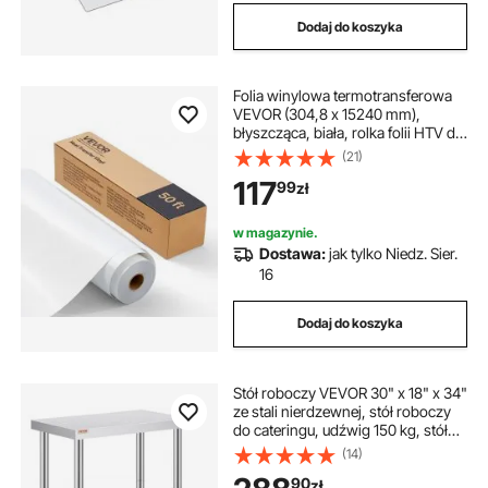
Dodaj do koszyka
Folia winylowa termotransferowa
VEVOR (304,8 x 15240 mm),
błyszcząca, biała, rolka folii HTV do
prasowania, kompatybilna z
(21)
maszynami tnącymi, do różnych
117
99
zł
materiałów: koszulek, poduszek,
czapek
w magazynie.
Dostawa:
jak tylko Niedz. Sier.
16
Dodaj do koszyka
Stół roboczy VEVOR 30" x 18" x 34"
ze stali nierdzewnej, stół roboczy
do cateringu, udźwig 150 kg, stół
do przygotowywania żywności,
(14)
komercyjny stół roboczy do kuchni,
90
zł
baru i restauracji, 4 regulowane