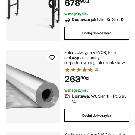
678
90
zł
zimno, wielofunkcyjny stół roboczy
do warsztatu
w magazynie.
Dostawa:
jak tylko Śr. Sier. 12
Dodaj do koszyka
Folia izolacyjna VEVOR, folia
izolacyjna z tkaniny
nieperforowanej, folia odblaskowa
0,15 mm, 38,1 m x 122 cm,
(1)
dwustronna ochrona przed
263
90
zł
odbiciem ciepła, wykonana z folii
aluminiowej, rolka termoizolacyjna
do dachów okiennych
w magazynie.
Dostawa:
Wt. Sier. 11 - Pt. Sier.
14
Dodaj do koszyka
Szafka na gaśnice VEVOR, szafka