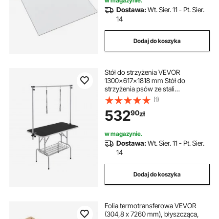
wykładzina pod biurko do biura
w magazynie.
domowego (prostokątna)
Dostawa:
Wt. Sier. 11 - Pt. Sier.
14
Dodaj do koszyka
Stół do strzyżenia VEVOR
1300x617x1818 mm Stół do
strzyżenia psów ze stali
nierdzewnej Stół do strzyżenia
(1)
psów o udźwigu 150 kg Stół
532
90
zł
fryzjerski Stół do strzyżenia psów
Składany stół do strzyżenia
zwierząt domowych 1137,9x609,6
w magazynie.
mm Idealny do kąpieli, przycinania,
Dostawa:
Wt. Sier. 11 - Pt. Sier.
suszenia, szczotkowania
14
Dodaj do koszyka
Folia termotransferowa VEVOR
(304,8 x 7260 mm), błyszcząca,