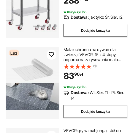
288
nóżki
w magazynie.
Dostawa:
jak tylko Śr. Sier. 12
Dodaj do koszyka
Mata ochronna na dywan dla
Luz
zwierząt VEVOR, 15 x 4 stopy,
odporna na zarysowania mata
ochronna z tworzywa PVC na
(1)
futrynę drzwi, antypoślizgowa mata
83
90
zł
chroniąca przed zadrapaniami
kota, łatwa do przycięcia
plastikowa mata chroniąca przed
w magazynie.
zarysowaniami dywanu
Dostawa:
Wt. Sier. 11 - Pt. Sier.
14
Dodaj do koszyka
VEVOR gry w mahjonga, stół do