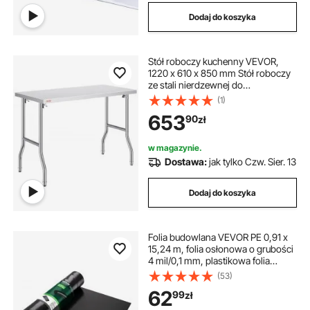
Dodaj do koszyka
Stół roboczy kuchenny VEVOR,
1220 x 610 x 850 mm Stół roboczy
ze stali nierdzewnej do
przygotowywania posiłków, stół
(1)
kuchenny do użytku komercyjnego,
653
90
zł
stół jadalny do kuchni, stół roboczy
do kuchni, stół do
przygotowywania posiłków, stół
w magazynie.
gastronomiczny, stół rzeźniczy,
Dostawa:
jak tylko Czw. Sier. 13
stół kuchenny
Dodaj do koszyka
Folia budowlana VEVOR PE 0,91 x
15,24 m, folia osłonowa o grubości
4 mil/0,1 mm, plastikowa folia
osłonowa, plandeka malarska, folia
(53)
polietylenowa do wylewek
62
99
zł
podpodłogowych jako
paroizolacja, wszechstronne