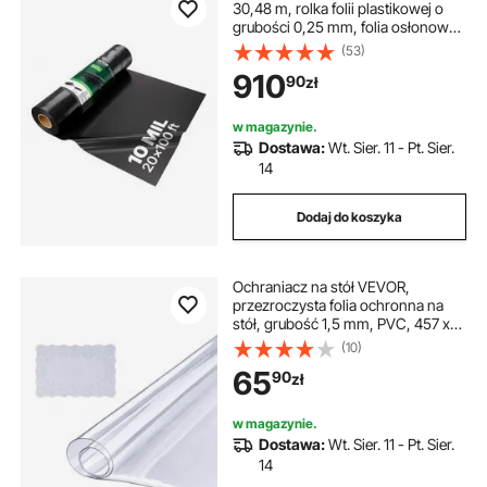
30,48 m, rolka folii plastikowej o
grubości 0,25 mm, folia osłonowa
z tworzywa sztucznego, plandeka
(53)
malarska, folia polietylenowa do
910
90
zł
paroizolacji przestrzeni
podpodłogowych, folia ochronna,
folia do wylewek, czarna
w magazynie.
Dostawa:
Wt. Sier. 11 - Pt. Sier.
14
Dodaj do koszyka
Ochraniacz na stół VEVOR,
przezroczysta folia ochronna na
stół, grubość 1,5 mm, PVC, 457 x
925,4 mm, prostokątny, obrus,
(10)
ochraniacz na stół, zmywalny,
65
90
zł
odporny na zużycie, odporny na
ciepło, wodoodporny
w magazynie.
Dostawa:
Wt. Sier. 11 - Pt. Sier.
14