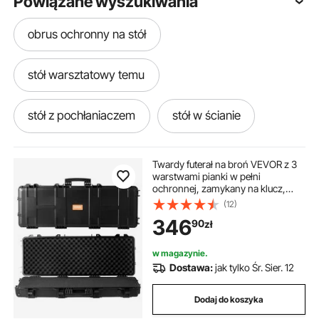
Powiązane wyszukiwania
obrus ochronny na stół
stół warsztatowy temu
stół z pochłaniaczem
stół w ścianie
półka na stół
stół bilardowy
Twardy futerał na broń VEVOR z 3
warstwami pianki w pełni
ochronnej, zamykany na klucz,
stół do szlifowania
wodoodporny i zwijany, do
(12)
karabinów lub strzelb o długości
346
90
zł
109 cm
stół warsztatowy zaciskowy
w magazynie.
Dostawa:
jak tylko Śr. Sier. 12
stół balkonowy składany
grill na stół
Dodaj do koszyka