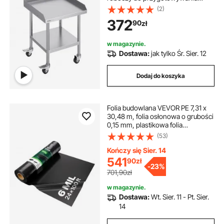
żywności z 4 kółkami, 3-stronny
(2)
panel ochronny, 610 x 610 x 762
372
90
zł
mm Stół roboczy, stół roboczy do
restauracji
w magazynie.
Dostawa:
jak tylko Śr. Sier. 12
Dodaj do koszyka
Folia budowlana VEVOR PE 7,31 x
30,48 m, folia osłonowa o grubości
0,15 mm, plastikowa folia
osłonowa, plandeka malarska,
(53)
polietylenowa folia wylewkowa do
paroizolacji przestrzeni
Kończy się Sier. 14
podpodłogowej, wszechstronne
541
90
zł
-
23%
zastosowanie, folia ochronna,
701,90zł
czarna
w magazynie.
Dostawa:
Wt. Sier. 11 - Pt. Sier.
14