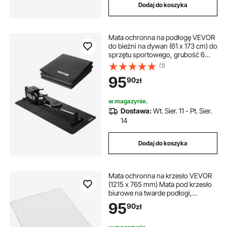
Dodaj do koszyka
Mata ochronna na podłogę VEVOR
do bieżni na dywan (61 x 173 cm) do
sprzętu sportowego, grubość 6
mm, mata do ćwiczeń na orbitreku
(1)
na podłodze z twardego drewna,
95
90
zł
ochraniacz podłogi z PVC o
wysokiej gęstości
w magazynie.
Dostawa:
Wt. Sier. 11 - Pt. Sier.
14
Dodaj do koszyka
Mata ochronna na krzesło VEVOR
(1215 x 765 mm) Mata pod krzesło
biurowe na twarde podłogi,
wykładzina z tworzywa PVC pod
95
90
zł
krzesło dla osób poruszających się
na wózkach inwalidzkich, gładka