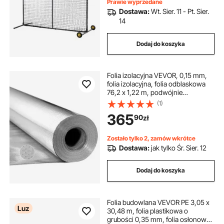
Prawie wyprzedane
Dostawa:
Wt. Sier. 11 - Pt. Sier.
14
Dodaj do koszyka
Folia izolacyjna VEVOR, 0,15 mm,
folia izolacyjna, folia odblaskowa
76,2 x 1,22 m, podwójnie
odblaskowa izolacja cieplna z folii
(1)
aluminiowej, folia termiczna, rolka
365
90
zł
izolacji cieplnej do okien, dachów
kamperów
Zostało tylko 2, zamów wkrótce
Dostawa:
jak tylko Śr. Sier. 12
Dodaj do koszyka
Folia budowlana VEVOR PE 3,05 x
Luz
30,48 m, folia plastikowa o
grubości 0,35 mm, folia osłonowa,