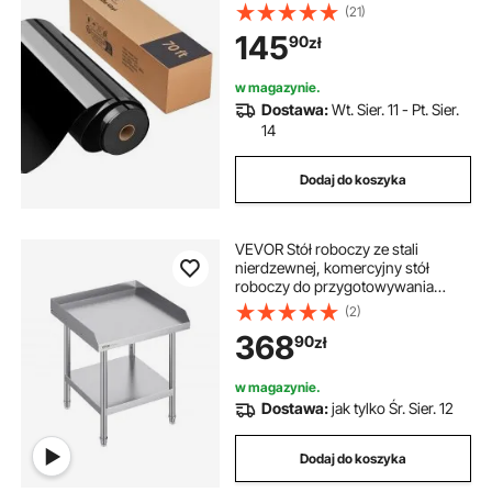
rolce, kompatybilna z maszynami
(21)
tnącymi, do różnych materiałów:
145
90
zł
koszulek, poduszek, czapek
w magazynie.
Dostawa:
Wt. Sier. 11 - Pt. Sier.
14
Dodaj do koszyka
VEVOR Stół roboczy ze stali
nierdzewnej, komercyjny stół
roboczy do przygotowywania
żywności, 3-stronny panel
(2)
ochronny, stół kuchenny 610 x 610
368
90
zł
x 660 mm, stół roboczy o
regulowanej wysokości do hotelu
w magazynie.
Dostawa:
jak tylko Śr. Sier. 12
Dodaj do koszyka