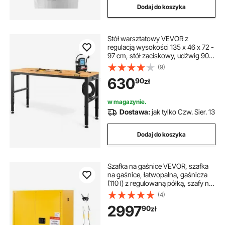
Dodaj do koszyka
Stół warsztatowy VEVOR z
regulacją wysokości 135 x 46 x 72 -
97 cm, stół zaciskowy, udźwig 900
kg, brązowy, składany stół
(9)
narzędziowy ze stali walcowanej na
630
90
zł
zimno, wielofunkcyjny stół roboczy
do magazynu i biura
w magazynie.
Dostawa:
jak tylko Czw. Sier. 13
Dodaj do koszyka
Szafka na gaśnice VEVOR, szafka
na gaśnice, łatwopalna, gaśnicza
(110 l) z regulowaną półką, szafy na
gaśnice wykonane ze stali
(4)
walcowanej na zimno i
2997
90
zł
ocynkowanej, żółta szafka
ochronna na materiały