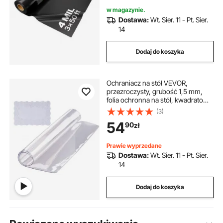
zastosowanie, folia ochronna,
w magazynie.
czarna
Dostawa:
Wt. Sier. 11 - Pt. Sier.
14
Dodaj do koszyka
Ochraniacz na stół VEVOR,
przezroczysty, grubość 1,5 mm,
folia ochronna na stół, kwadratowy
obrus PVC 305 x 305 mm,
(3)
zmywalny, odporny na zużycie,
54
90
zł
odporny na ciepło, wodoodporny
Prawie wyprzedane
Dostawa:
Wt. Sier. 11 - Pt. Sier.
14
Dodaj do koszyka