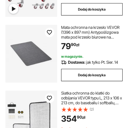
Dodaj do koszyka
Mata ochronna na krzesło VEVOR
(1396 x 897 mm) Antypoślizgowa
mata pod krzesło biurowe na
twarde podłogi, dywanik pod
79
90
zł
krzesło dla osób poruszających się
na wózkach inwalidzkich, gładki
dywanik pod biurko do biura
w magazynie.
domowego (ciemnoszary)
Dostawa:
jak tylko Pt. Sier. 14
Dodaj do koszyka
Siatka ochronna do klatki do
odbijania VEVOR typu L, 213 x 106 x
213 cm, do baseballu i softballu,
przenośna siatka ochronna do
(2)
odbijania z ochraniaczem, torbą
354
90
zł
transportową i kółkami, siatka do
rzucania piłką do softballu, czarna