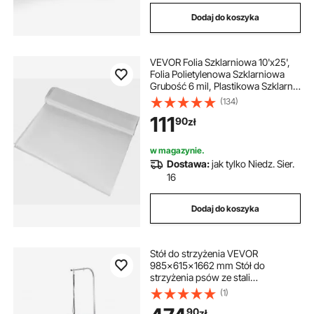
Dodaj do koszyka
VEVOR Folia Szklarniowa 10'x25',
Folia Polietylenowa Szklarniowa
Grubość 6 mil, Plastikowa Szklarnia
Szklarnia Przezroczysta Folia
(134)
Plastikowa Odporna na
111
90
zł
Promieniowanie UV, Folia
Polietylenowa Utrzymuj
w magazynie.
Dostawa:
jak tylko Niedz. Sier.
16
Dodaj do koszyka
Stół do strzyżenia VEVOR
985x615x1662 mm Stół do
strzyżenia psów ze stali
nierdzewnej Stół do strzyżenia
(1)
psów o udźwigu 150 kg Stół
90
zł
fryzjerski Stół do strzyżenia psów