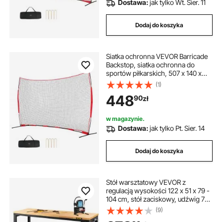
Dostawa:
jak tylko Wt. Sier. 11
Dodaj do koszyka
Siatka ochronna VEVOR Barricade
Backstop, siatka ochronna do
sportów piłkarskich, 507 x 140 x
312 cm, przenośny sprzęt do
(1)
ćwiczeń z torbą transportową,
448
90
zł
ekran ochronny do treningów
baseballowych, softballowych i
piłkarskich na podwórku
w magazynie.
Dostawa:
jak tylko Pt. Sier. 14
Dodaj do koszyka
Stół warsztatowy VEVOR z
regulacją wysokości 122 x 51 x 79 -
104 cm, stół zaciskowy, udźwig 720
kg, brązowy, składany stół
(9)
narzędziowy ze stali walcowanej na