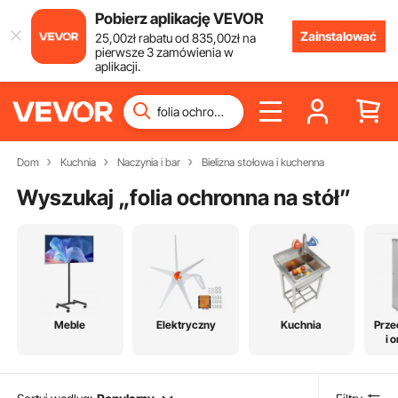
Pobierz aplikację VEVOR
Zainstalować
25
,00
zł
rabatu od
835
,00
zł
na
pierwsze 3 zamówienia w
aplikacji.
Dom
Kuchnia
Naczynia i bar
Bielizna stołowa i kuchenna
Wyszukaj „
folia ochronna na stół
”
Meble
Elektryczny
Kuchnia
Prz
i 