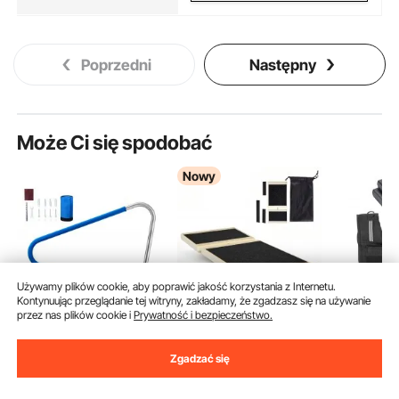
Poprzedni
Następny
Może Ci się spodobać
Nowy
Używamy plików cookie, aby poprawić jakość korzystania z Internetu.
Kontynuując przeglądanie tej witryny, zakładamy, że zgadzasz się na używanie
przez nas plików cookie i
Prywatność i bezpieczeństwo.
Poręcz basenowa
VEVOR Deska
VEVOR R
VEVOR, 1220x100x915
równoważna dla
Kamizelk
Zgadzać się
mm, udźwig 100 kg,
dorosłych, trenażer
Obciążen
(3)
(5)
uchwyt basenowy ze
stóp (30 x 14 x 3 cm)
Kamizelk