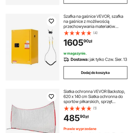
Szafka na gaśnice VEVOR, szafka
na gaśnice z możliwością
przechowywania materiałów
palnych (49,21 l) z regulowaną
(4)
półką, szafy na gaśnice wykonane
1605
90
zł
ze stali walcowanej na zimno i
ocynkowanej, żółta szafka
ochronna, szafka na materiały
w magazynie.
niebezpieczne
Dostawa:
jak tylko Czw. Sier. 13
Dodaj do koszyka
Siatka ochronna VEVOR Backstop,
620 x 140 cm Siatka ochronna do
sportów piłkarskich, sprzęt
treningowy z torbą transportową,
(1)
ekran ochronny do treningów
485
90
zł
baseballowych, softballowych,
lacrosse, piłkarskich i hokejowych,
do ogrodu
Prawie wyprzedane