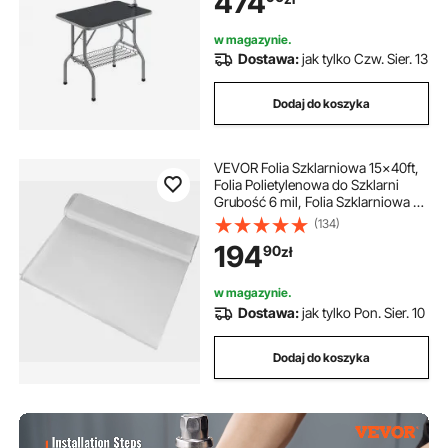
474
Składany stół do strzyżenia
zwierząt domowych 914,4x609,6
w magazynie.
mm Idealny do kąpieli, przycinania,
Dostawa:
jak tylko Czw. Sier. 13
suszenia, szczotkowania
Dodaj do koszyka
VEVOR Folia Szklarniowa 15x40ft,
Folia Polietylenowa do Szklarni
Grubość 6 mil, Folia Szklarniowa do
Szklarni Przezroczysta Folia z
(134)
Tworzywa Sztucznego Odporna na
194
90
zł
Promieniowanie UV Folia
Polietylenowa
w magazynie.
Dostawa:
jak tylko Pon. Sier. 10
Dodaj do koszyka