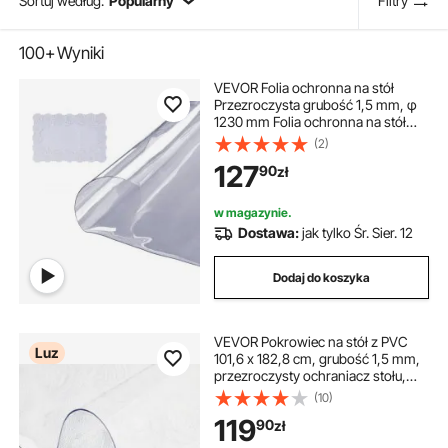
Sortuj według:
Popularny
Filtry
100+
Wyniki
VEVOR Folia ochronna na stół
Przezroczysta grubość 1,5 mm, φ
1230 mm Folia ochronna na stół
Okrągły obrus z PVC Zmywalna,
(2)
odporna na zużycie, odporna na
127
90
zł
ciepło, wodoodporna Folia
ochronna na stół do salonu
w magazynie.
Dostawa:
jak tylko Śr. Sier. 12
Dodaj do koszyka
VEVOR Pokrowiec na stół z PVC
Luz
101,6 x 182,8 cm, grubość 1,5 mm,
przezroczysty ochraniacz stołu,
prostokątna przezroczysta
(10)
podkładka na biurko,
119
90
zł
wodoodporna folia ochronna na
stół z PVC do biurowych komód i