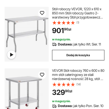
stół warsztatowy nożycowy
stół taśmowy
Stół roboczy VEVOR, 1220 x 610 x
850 mm Stół roboczy Gastro 2-
stół przenośny
stół roboczy mobilny
warstwowy Stół przygotowawczy
ze stali nierdzewnej Stół gastro, stół
(1)
do przygotowywania żywności w
stół do puzzli
901
90
zł
kuchni komercyjnej Stół kuchenny
do żywności Stół ze stali
nierdzewnej
w magazynie.
Dostawa:
jak tylko Wt. Sier. 11
Dodaj do koszyka
VEVOR Stół roboczy 760 x 600 x 80
mm stół cateringowy ze stali
nierdzewnej nośność 28 kg, stół do
przygotowywania posiłków z
(14)
najazdem Komercyjny stół roboczy
329
90
zł
do baru kuchennego 4 regulowane
nóżki
w magazynie.
Dostawa:
jak tylko Pon. Sier. 10