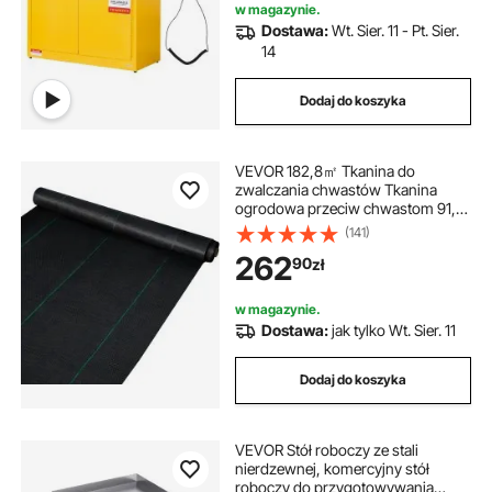
niebezpieczne
w magazynie.
Dostawa:
Wt. Sier. 11 - Pt. Sier.
14
Dodaj do koszyka
VEVOR 182,8㎡ Tkanina do
zwalczania chwastów Tkanina
ogrodowa przeciw chwastom 91,4
x 2 m (1 rolka) Folia chwastobójcza
(141)
wykonana z PP Przepuszczalna dla
262
90
zł
wody, odporna na rozdarcia,
odporna na korozję Tkanina
chwastobójcza Tkanina do
w magazynie.
ochrony gruntu przed chwastami
Dostawa:
jak tylko Wt. Sier. 11
Dodaj do koszyka
VEVOR Stół roboczy ze stali
nierdzewnej, komercyjny stół
roboczy do przygotowywania