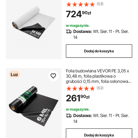
folia wylewkowa, folia osłonowa z
(53)
tworzywa sztucznego, plandeka
724
90
zł
malarska do paroizolacji
przestrzeni podpodłogowej,
czarno-biała, dwustronna,
w magazynie.
wielofunkcyjna
Dostawa:
Wt. Sier. 11 - Pt. Sier.
14
Dodaj do koszyka
Folia budowlana VEVOR PE 3,05 x
Luz
30,48 m, folia plastikowa o
grubości 0,15 mm, folia osłonowa z
tworzywa sztucznego, arkusz
(53)
polietylenowy, folia ochronna do
261
90
zł
przestrzeni podpodłogowych,
bariera paroszczelna, folia do
wylewek, uniwersalna, czarna
w magazynie.
Dostawa:
Wt. Sier. 11 - Pt. Sier.
14
Dodaj do koszyka