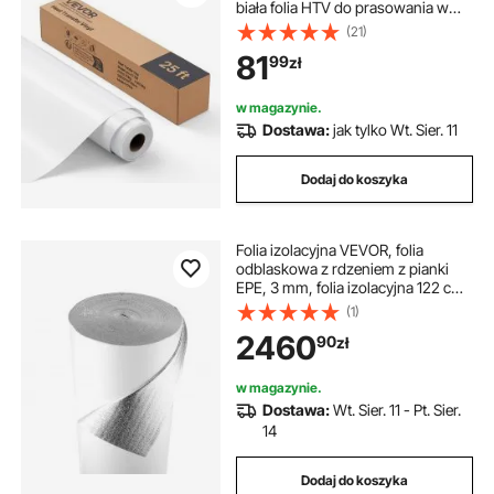
biała folia HTV do prasowania w
rolce, kompatybilna z maszynami
(21)
tnącymi, do różnych materiałów:
81
99
zł
koszulek, poduszek, czapek
w magazynie.
Dostawa:
jak tylko Wt. Sier. 11
Dodaj do koszyka
Folia izolacyjna VEVOR, folia
odblaskowa z rdzeniem z pianki
EPE, 3 mm, folia izolacyjna 122 cm
x 76,2 m, folia aluminiowa + folia
(1)
polietylenowa, ochrona odbijająca
2460
90
zł
ciepło, rolka izolacji termicznej,
bramy garażowe, okna, dachy
kamperów
w magazynie.
Dostawa:
Wt. Sier. 11 - Pt. Sier.
14
Dodaj do koszyka