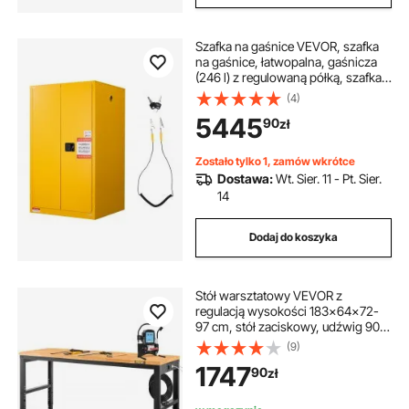
Szafka na gaśnice VEVOR, szafka
na gaśnice, łatwopalna, gaśnicza
(246 l) z regulowaną półką, szafka
na gaśnice wykonana ze stali
(4)
walcowanej na zimno i
5445
90
zł
ocynkowanej, żółta szafka
ochronna na materiały
niebezpieczne
Zostało tylko 1, zamów wkrótce
Dostawa:
Wt. Sier. 11 - Pt. Sier.
14
Dodaj do koszyka
Stół warsztatowy VEVOR z
regulacją wysokości 183x64x72-
97 cm, stół zaciskowy, udźwig 900
kg, brązowy, składany stół
(9)
narzędziowy ze stali walcowanej na
1747
90
zł
zimno, wielofunkcyjny stół roboczy
do magazynu i biura