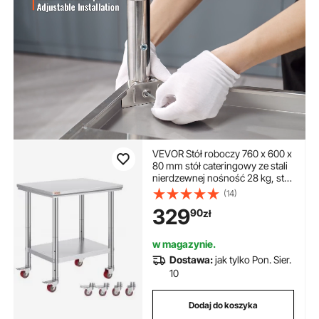
VEVOR Stół roboczy 760 x 600 x
80 mm stół cateringowy ze stali
nierdzewnej nośność 28 kg, stół
do przygotowywania posiłków z
(14)
najazdem Komercyjny stół
329
90
zł
roboczy do baru kuchennego 4
regulowane nóżki
w magazynie.
Dostawa:
jak tylko Pon. Sier.
10
Dodaj do koszyka