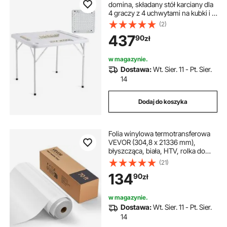
domina, składany stół karciany dla
4 graczy z 4 uchwytami na kubki i 4
tackami na żetony, przenośny stół
(2)
do gry w domino z 1 zestawem
437
90
zł
domina do układanek mahjong
poker
w magazynie.
Dostawa:
Wt. Sier. 11 - Pt. Sier.
14
Dodaj do koszyka
Folia winylowa termotransferowa
VEVOR (304,8 x 21336 mm),
błyszcząca, biała, HTV, rolka do
prasowania, kompatybilna z
(21)
maszynami tnącymi, do różnych
134
90
zł
materiałów: koszulek, poduszek,
czapek
w magazynie.
Dostawa:
Wt. Sier. 11 - Pt. Sier.
14