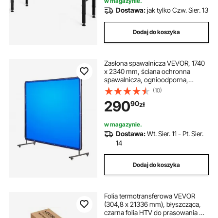
w magazynie.
Dostawa:
jak tylko Czw. Sier. 13
Dodaj do koszyka
Zasłona spawalnicza VEVOR, 1740
x 2340 mm, ściana ochronna
spawalnicza, ognioodporna,
winylowa ściana ochronna
(10)
spawalnicza z blokowanymi
290
90
zł
kółkami obrotowymi i 6-stopniową
ochroną UV do użytku w
warsztacie/przemyśle, niebieska
w magazynie.
Dostawa:
Wt. Sier. 11 - Pt. Sier.
14
Dodaj do koszyka
Folia termotransferowa VEVOR
(304,8 x 21336 mm), błyszcząca,
czarna folia HTV do prasowania w