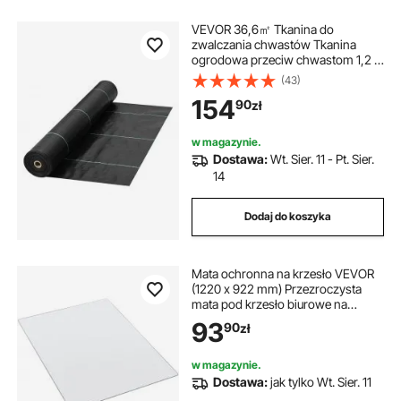
VEVOR 36,6㎡ Tkanina do
zwalczania chwastów Tkanina
ogrodowa przeciw chwastom 1,2 x
30,5 m (1 rolka) Folia
(43)
chwastobójcza wykonana z PP
154
90
zł
Przepuszczalna dla wody, odporna
na rozdarcia, odporna na korozję
Tkanina chwastobójcza Tkanina do
w magazynie.
ochrony gruntu przed chwastami
Dostawa:
Wt. Sier. 11 - Pt. Sier.
14
Dodaj do koszyka
Mata ochronna na krzesło VEVOR
(1220 x 922 mm) Przezroczysta
mata pod krzesło biurowe na
twarde podłogi, dywanik z
93
90
zł
tworzywa PVC pod krzesło dla
osób poruszających się na
wózkach inwalidzkich, płynnie
w magazynie.
przesuwający się dywanik pod
Dostawa:
jak tylko Wt. Sier. 11
biurkiem (prostokątny)