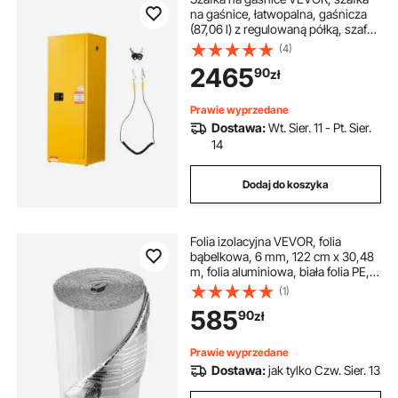
na gaśnice, łatwopalna, gaśnicza
(87,06 l) z regulowaną półką, szafka
na gaśnice wykonana ze stali
(4)
walcowanej na zimno i
2465
90
zł
ocynkowanej, żółta szafka
ochronna na materiały
niebezpieczne
Prawie wyprzedane
Dostawa:
Wt. Sier. 11 - Pt. Sier.
14
Dodaj do koszyka
Folia izolacyjna VEVOR, folia
bąbelkowa, 6 mm, 122 cm x 30,48
m, folia aluminiowa, biała folia PE,
ochrona odbijająca ciepło, rolka
(1)
izolacji termicznej do bram
585
90
zł
garażowych, okien, dachów
kamperów
Prawie wyprzedane
Dostawa:
jak tylko Czw. Sier. 13