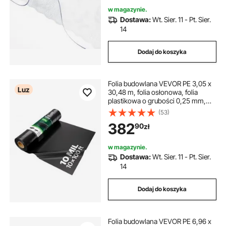
stolików nocnych
w magazynie.
Dostawa:
Wt. Sier. 11 - Pt. Sier.
14
Dodaj do koszyka
Folia budowlana VEVOR PE 3,05 x
Luz
30,48 m, folia osłonowa, folia
plastikowa o grubości 0,25 mm,
folia osłonowa z tworzywa
(53)
sztucznego, folia do wylewek,
382
90
zł
plandeka malarska, folia ochronna
z polietylenu do paroizolacji
przestrzeni podpodłogowej,
w magazynie.
uniwersalna, czarna
Dostawa:
Wt. Sier. 11 - Pt. Sier.
14
Dodaj do koszyka
Folia budowlana VEVOR PE 6,96 x