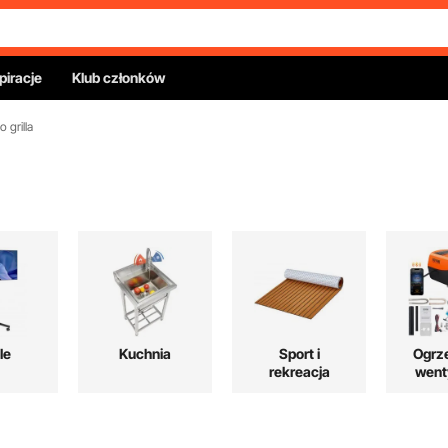
piracje
Klub członków
 grilla
le
Kuchnia
Sport i
Ogrz
rekreacja
wenty
chło