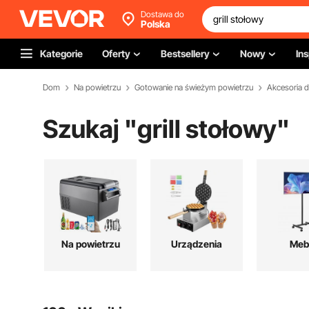
Dostawa do
Polska
Kategorie
Oferty
Bestsellery
Nowy
Ins
Dom
Na powietrzu
Gotowanie na świeżym powietrzu
Akcesoria do
Szukaj "
grill stołowy
"
Na powietrzu
Urządzenia
Meb