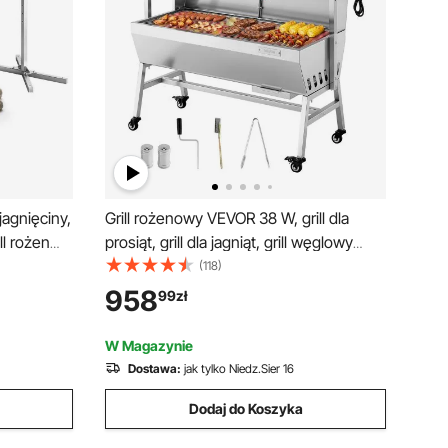
 jagnięciny,
Grill rożenowy VEVOR 38 W, grill dla
ll rożen
prosiąt, grill dla jagniąt, grill węglowy
40 V, 8-
(długość grilla 94 cm), udźwig 60 kg, 7-
(118)
w do
stopniowa regulacja wysokości i płyta
958
99
zł
 kg, silnik
ochronna, zestaw grilla elektrycznego
ezy
ze stali nierdzewnej do użytku na
W Magazynie
kempingu i na zewnątrz
Dostawa:
jak tylko Niedz.Sier 16
Dodaj do Koszyka