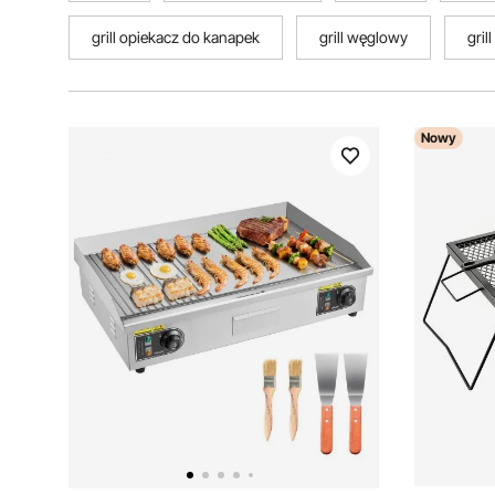
grill opiekacz do kanapek
grill węglowy
gril
Nowy