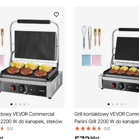
taktowy VEVOR Commercial
Grill kontaktowy VEVOR Comm
ll 2200 W do kanapek, steków,
Panini Grill 2200 W do kanape
amburgerów, opiekacz do
bekonu, hamburgerów, opiek
(52)
(52)
ill ze stali nierdzewnej z
kanapek, grill ze stali nierdze
zł
99
zł