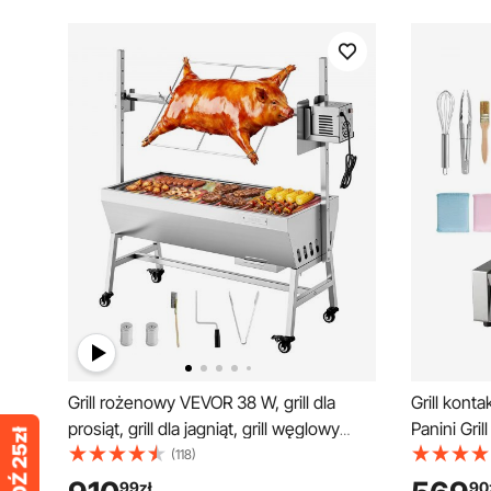
Grill rożenowy VEVOR 38 W, grill dla
Grill kon
prosiąt, grill dla jagniąt, grill węglowy
Panini Gri
(długość grilla 94 cm), udźwig 60 kg,
bekonu, h
(118)
kółka i 7-stopniowa regulacja wysokości,
kanapek, gr
99
zł
90