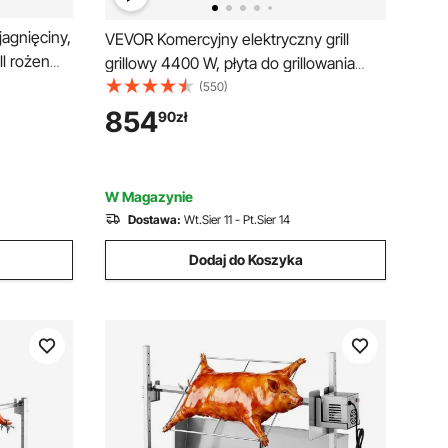
 jagnięciny,
VEVOR Komercyjny elektryczny grill
ll rożen
grillowy 4400 W, płyta do grillowania
0–240 V,
stołowego 725 x 400 mm, temperatura
(550)
taw do
grillowania 50–300 °C, elektryczny grill z
854
90
zł
 kg, silnik
2 szpatułkami, 2 szczotkami i 4
ezy
stopkami, do steków, naleśników, pizzy i
burgerów
W Magazynie
Dostawa:
Wt.Sier 11 - Pt.Sier 14
Dodaj do Koszyka