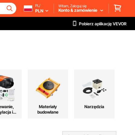
PL/
Witam, Zaloguj się
Konto & zamówienie
PLN
Pobierz aplikację VEVOR
ewanie,
Materiały
Narzędzia
lacja i
budowlane
dzenie