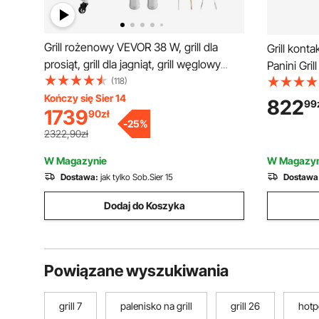
Grill rożenowy VEVOR 38 W, grill dla
Grill kon
prosiąt, grill dla jagniąt, grill węglowy
Panini Gri
(długość grilla 1168,4 mm), udźwig 60
(118)
bekonu, h
kg, kółka, 4-stopniowa regulacja
Kończy się Sier 14
kanapek, gr
822
99
1739
90
zł
wysokości i pokrywa, zestaw grilla
uchwytem i
-
25
%
elektrycznego ze stali nierdzewnej do
grzewcza 
2322,90zł
biwakowania
panini
W Magazynie
W Magazyn
Dostawa:
jak tylko Sob.Sier 15
Dostawa
Dodaj do Koszyka
Powiązane wyszukiwania
grill 7
palenisko na grill
grill 26
hotpo