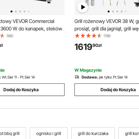
taktowy VEVOR Commercial
Grill rożenowy VEVOR 38 W, gri
ll 3600 W do kanapek, steków,
prosiąt, grill dla jagniąt, grill 
amburgerów, opiekacz do
(długość grilla 1218 mm), udźw
(96)
(118)
ill ze stali nierdzewnej z
kółka, 4-stopniowa regulacja
1619
zł
90
zł
 kontrolą temperatury, płyta
i osłona ochronna, zestaw gril
48 x 23 cm, opiekacz do
elektrycznego na kemping
ie
W Magazynie
:
Wt.Sier 11 - Pt.Sier 14
Dostawa:
jak tylko Pt.Sier 14
Dodaj do Koszyka
Dodaj do Koszyka
t bbq grill
ognisko i grill
grill do kurczaka
grill k