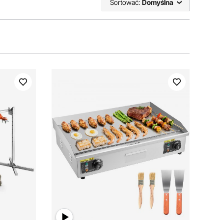
Sortować:
Domyślna