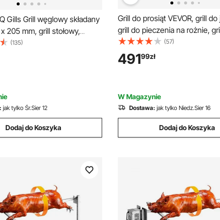
Grill do prosiąt VEVOR, grill do
Gills Grill węglowy składany
grill do pieczenia na rożnie, gri
x 205 mm, grill stołowy,
1422,4 mm, prąd zmienny 22
(57)
grill podróżny, udźwig 6 kg,
(135)
8-stopniowy elektryczny zes
ill piknikowy na zewnątrz, grill
491
99
zł
grillowania rożna o udźwigu 60
y, czarny, 300 ℃, na patio,
38 W, zestaw grillowy na impr
imprezę
ie
W Magazynie
:
jak tylko Śr.Sier 12
Dostawa:
jak tylko Niedz.Sier 16
Dodaj do Koszyka
Dodaj do Koszyka