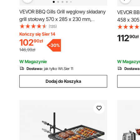
VEVOR BBQ Gills Grill węglowy składany
VEVOR BBQ 
grill stołowy 570 x 285 x 230 mm,
458 x 305 
ładowność 6 kg przenośny grill
(135)
przenośny 
podróżny grill kempingowy 300 ℃, ruszt
Kończy się Sier 14
składany gr
112
90
zł
102
90
zł
grillowy + płyta grillowa na przyjęcia
kempingow
-
30
%
ogrodowe, pikniki, taras
kemping, 
146,99zł
W Magazynie
W Magazyn
Dostawa:
jak tylko Wt.Sier 11
Dostawa
Dodaj do Koszyka