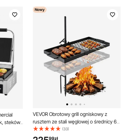
Nowy
VEVOR Obrotowy grill ogniskowy z
ercial
rusztem ze stali węglowej o średnicy 61
k, steków,
cm, obrotowy grill z regulacją wysokości
(33)
acz do
360° i stojakiem, obrotowy grill
wnej z
99
zł