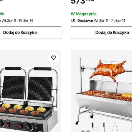
573
i kontrolą temperatury oraz
uchwytem i kontrolą temperat
ewczą 34 x 23 cm, opiekacz do
płytą grzewczą 34 x 23 cm, o
ie
W Magazynie
panini
:
Wt.Sier 11 - Pt.Sier 14
Dostawa:
Wt.Sier 11 - Pt.Sier 14
Dodaj do Koszyka
Dodaj do Koszyka