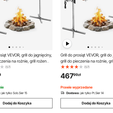
osiąt VEVOR, grill do jagnięciny,
Grill do prosiąt VEVOR, grill do
eczenia na rożnie, grill rożen
grill do pieczenia na rożnie, gri
prąd zmienny 220–240 V, 8-
1321 mm, prąd zmienny 220–2
(57)
(57)
 elektryczny zestaw do
stopniowy elektryczny zesta
467
ł
99
zł
a rożna o udźwigu 60 kg, silnik
grillowania rożna o udźwigu 40
aw grillowy na imprezy
38 W, zestaw grillowy na impr
ie
Prawie wyprzedane
:
jak tylko Sob.Sier 15
Dostawa:
jak tylko Pt.Sier 14
Dodaj do Koszyka
Dodaj do Koszyka