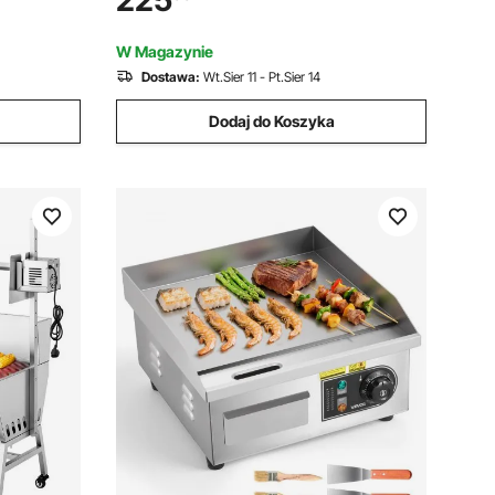
225
zewnętrzny na otwarty ogień,
ury oraz
kempingowy i ogrodowy, czarny
piekacz do
W Magazynie
Dostawa:
Wt.Sier 11 - Pt.Sier 14
Dodaj do Koszyka