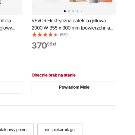
ll dla
VEVOR Elektryczna patelnia grillowa
węglowy
2000 W 355 x 300 mm (powierzchnia
ig 60 kg,
grillowania), 50–300 °C, komercyjna
(550)
 wysokości
patelnia grillowa ze stali nierdzewnej
370
99
zł
la
(obudowa), grill stołowy z 2 szpatułkami,
2 szczotkami i 4 stopkami, do steków i
naleśników
Obecnie brak na stanie
Powiadom Mnie
ontaktowy panini
mini piekarnik grill