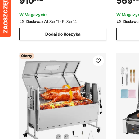
910
569
zestaw grilla elektrycznego ze stali
uchwytem 
nierdzewnej do użytku na kempingu i na
płytą grz
W Magazynie
W Magazyn
zewnątrz
panini
Dostawa:
Wt.Sier 11 - Pt.Sier 14
Dostawa
Dodaj do Koszyka
Oferty