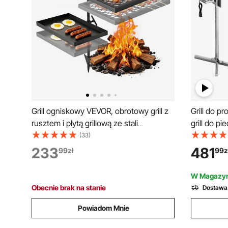
Grill ogniskowy VEVOR, obrotowy grill z
Grill do pr
rusztem i płytą grillową ze stali
grill do pi
węglowej, regulowany w zakresie 360°,
1321 mm, 
(33)
obrotowy grill ze stojakiem, obrotowy
stopniowy
233
481
99
zł
99
z
grill zewnętrzny do otwartego ognia, na
grillowani
kemping i do ogrodu
38 W, zest
W Magazyn
Obecnie brak na stanie
Dostawa
Powiadom Mnie