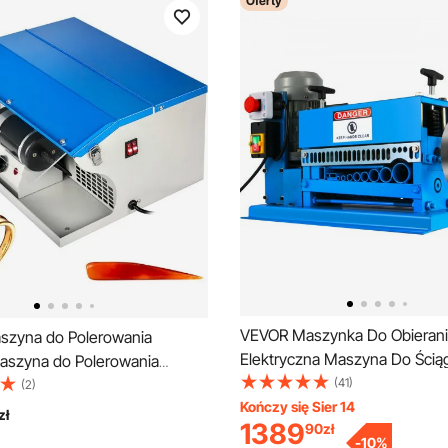
Oferty
VEVOR Maszynka Do Obierania
zyna do Polerowania
Elektryczna Maszyna Do Ścią
Maszyna do Polerowania
Izolacji 370W 1,5-38 mm Mas
(41)
arzędzie do Polerowania
(2)
Obierania Złomu Miedzi 220V
Kończy się Sier 14
Odpylacz Polerowanie Top
zł
1389
90
zł
 Polerowania Biżuterii z
-
10
%