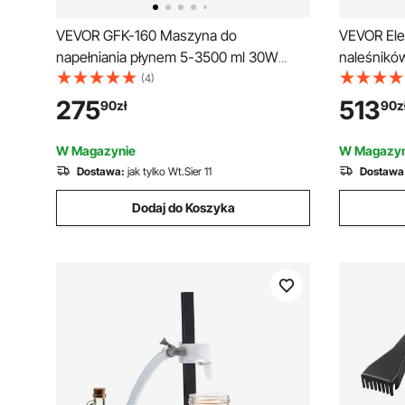
VEVOR GFK-160 Maszyna do
VEVOR Ele
napełniania płynem 5-3500 ml 30W
naleśników
Maszyna do napełniania płynem
naleśników
(4)
Maszyna do napełniania płynem
nierdzewn
275
513
90
zł
90
z
naleśnikó
temperatu
W Magazynie
W Magazyn
Dostawa:
jak tylko Wt.Sier 11
Dostawa
Dodaj do Koszyka