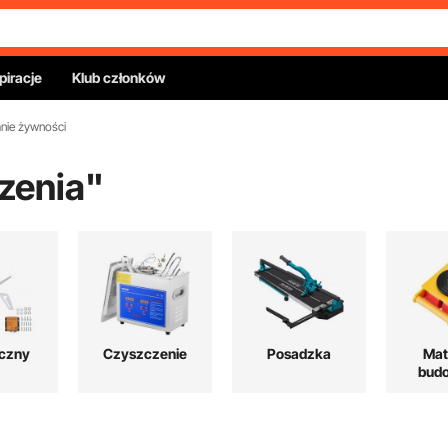
piracje
Klub członków
ie żywności
zenia
"
yczny
Czyszczenie
Posadzka
Mat
bud