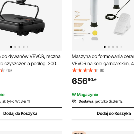
a do dywanów VEVOR, ręczna
Maszyna do formowania ceram
o czyszczenia podłóg, 200
VEVOR na kole garncarskim, 
szczenia dywanów i
cm), z regulowanym pedałem,
(15)
(9)
podłóg, urządzenie do
podnoszoną nogą i wyjmowan
656
90
zł
ierści zwierząt, szczotka-
maszyna do formowania ceram
o usuwania brudu/sierści bez
kompletnym wyposażeniem d
ie
W Magazynie
ądu
artystycznych DIY, biała
:
jak tylko Wt.Sier 11
Dostawa:
jak tylko Śr.Sier 12
Dodaj do Koszyka
Dodaj do Koszyka