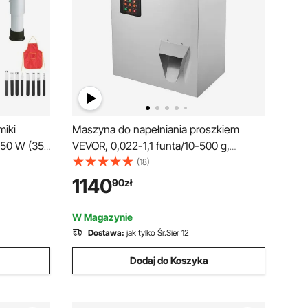
iki
Maszyna do napełniania proszkiem
450 W (35
VEVOR, 0,022-1,1 funta/10-500 g,
automatyczna, inteligentna maszyna do
(18)
ą misą,
napełniania z wagą cząstek, dozownik
1140
90
zł
iki z
proszku do torebek na butelki, herbaty,
o prac
nasion, ziaren, proszku, mąki, fasoli, gli
W Magazynie
Dostawa:
jak tylko Śr.Sier 12
Dodaj do Koszyka