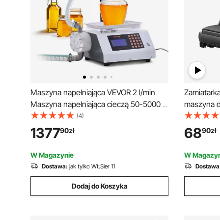
Maszyna napełniająca VEVOR 2 l/min
Zamiatark
Maszyna napełniająca cieczą 50-5000 g
maszyna d
Maszyna napełniająca butelki 315 x 260
mm do czy
(4)
x 175 mm Maszyna napełniająca pastą
twardych 
1377
68
90
zł
90
zł
Automatyczna maszyna napełniająca z
usuwania s
pompą 120 W, idealna do wina, mleka
grzebień d
W Magazynie
W Magazyn
itp.
użycia pr
Dostawa:
jak tylko Wt.Sier 11
Dostawa
Dodaj do Koszyka