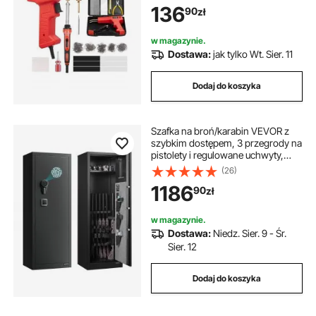
136
90
zł
do zderzaków samochodowych,
kajaków, elektroniki, zabawek
w magazynie.
Dostawa:
jak tylko Wt. Sier. 11
Dodaj do koszyka
Szafka na broń/karabin VEVOR z
szybkim dostępem, 3 przegrody na
pistolety i regulowane uchwyty,
szafka na broń długą/sejf na
(26)
karabin z zamkiem na odcisk palca i
1186
90
zł
hasło, kolor czarny
w magazynie.
Dostawa:
Niedz. Sier. 9 - Śr.
Sier. 12
Dodaj do koszyka