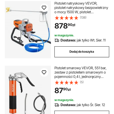
Pistolet natryskowy VEVOR,
pistolet natryskowy bezpowietrzny
o mocy 1500 W, pistolet
natryskowy z wężem, pistolety
(138)
natryskowe do użytku domowego
878
90
zł
o ciśnieniu 3000 PSI do statków,
mostów, wież, masztów i innych
dużych, długoterminowych
w magazynie.
konstrukcji metalowych w
Dostawa:
jak tylko Wt. Sier. 11
przemyśle
Dodaj do koszyka
Pistolet smarowy VEVOR, 551 bar,
zestaw z pistoletem smarowym o
pojemności 0,4 l, jednoręczny
pistolet smarowy z elastycznym
(5)
wężem o długości 45,7 cm, 1 rurą
87
90
zł
przedłużającą i 1 ostrą dyszą do
zastosowań motoryzacyjnych i
morskich
w magazynie.
Dostawa:
jak tylko Śr. Sier. 12