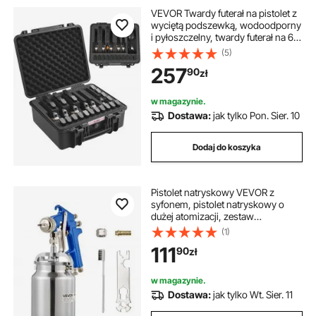
VEVOR Twardy futerał na pistolet z
wyciętą podszewką, wodoodporny
i pyłoszczelny, twardy futerał na 6
pistoletów, 19,3 × 17,1 × 8,3 cala,
(5)
zamykany na klucz, czarny
257
90
zł
w magazynie.
Dostawa:
jak tylko Pon. Sier. 10
Dodaj do koszyka
Pistolet natryskowy VEVOR z
syfonem, pistolet natryskowy o
dużej atomizacji, zestaw
natryskowy o pojemności 1000
(1)
cm3 z dyszą 1,8 mm, regulowany
111
90
zł
przepływ i objętość powietrza do
malowania samochodów, mebli,
ścian i domów
w magazynie.
Dostawa:
jak tylko Wt. Sier. 11