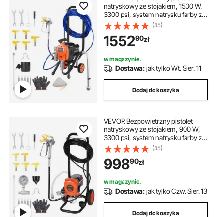
natryskowy ze stojakiem, 1500 W,
3300 psi, system natrysku farby ze
szczotką czyszczącą, wężem,
(45)
drążkiem przedłużającym i
1552
90
zł
dyszami, pistolet natryskowy do
domów i budynków
w magazynie.
Dostawa:
jak tylko Wt. Sier. 11
Dodaj do koszyka
VEVOR Bezpowietrzny pistolet
natryskowy ze stojakiem, 900 W,
3300 psi, system natrysku farby ze
szczotką czyszczącą, wężem,
(45)
drążkiem przedłużającym i
998
90
zł
dyszami, pistolet natryskowy do
domów i budynków
w magazynie.
Dostawa:
jak tylko Czw. Sier. 13
Dodaj do koszyka