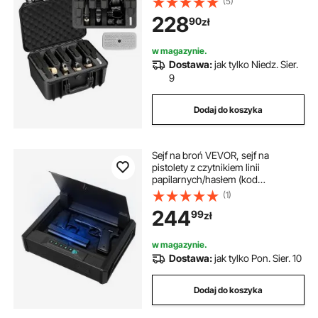
(5)
broń krótką z regulowanym
228
90
zł
wnętrzem i uchwytem do
przenoszenia, na pistolet,
obiektywy, aparat
w magazynie.
Dostawa:
jak tylko Niedz. Sier.
9
Dodaj do koszyka
Sejf na broń VEVOR, sejf na
pistolety z czytnikiem linii
papilarnych/hasłem (kod
czterocyfrowy)/kluczem, futerał na
(1)
broń z oświetleniem na 2 pistolety i
244
99
zł
2 magazynki, 360 x 275 x 90 mm
w magazynie.
Dostawa:
jak tylko Pon. Sier. 10
Dodaj do koszyka