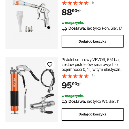
ciśnieniu 6-9,2 bara z 2 zestawami
(1)
dysz, dysza obrotowa 360° do
88
90
zł
dokładnego czyszczenia, pistolet
do mycia samochodów,
kompatybilny ze sprężarką
w magazynie.
powietrza 1/4 NPT
Dostawa:
jak tylko Pon. Sier. 17
Dodaj do koszyka
Pistolet smarowy VEVOR, 551 bar,
zestaw pistoletów smarowych o
pojemności 0,4 l, w tym elastyczny
wąż o długości 45,7 cm,
(5)
dwuuchwytowe złącze smarowe,
95
90
zł
sztywną rurę przedłużającą i ostrą
dyszę do zastosowań
motoryzacyjnych i morskich
w magazynie.
Dostawa:
jak tylko Wt. Sier. 11
Dodaj do koszyka