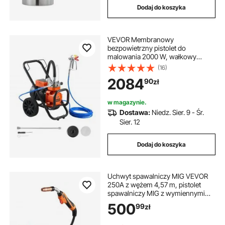
Dodaj do koszyka
VEVOR Membranowy
bezpowietrzny pistolet do
malowania 2000 W, wałkowy
pistolet do malowania z wysokim
(16)
ciśnieniem 22,75 MPa, 10-metrowy
2084
90
zł
wąż wysokociśnieniowy, igła
czyszcząca i szczotka, do
samodzielnego malowania
w magazynie.
natryskowego wewnątrz i na
Dostawa:
Niedz. Sier. 9 - Śr.
zewnątrz
Sier. 12
Dodaj do koszyka
Uchwyt spawalniczy MIG VEVOR
250A z wężem 4,57 m, pistolet
spawalniczy MIG z wymiennymi
dyszami 0,8/0,9 mm, profesjonalne
500
99
zł
akcesoria spawalnicze
kompatybilne z Miller MDX-250,