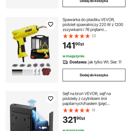
Dodaj do koszyka
Spawarka do plastiku VEVOR,
pistolet spawalniczy 220 W z 1200
zszywkami i 76 prętami
spawalniczymi, zestaw naprawczy
(2)
do plastiku z oświetleniem LED,
141
90
zł
futerał do kajaków, zabawek,
naprawa zderzaków
samochodowych
w magazynie.
Dostawa:
jak tylko Wt. Sier. 11
Dodaj do koszyka
Sejf na broń VEVOR, sejf na
pistolety z czytnikiem linii
papilarnych/hasłem (pięć
cyfr)/kluczem, futerał na broń z
(1)
oświetleniem na 1 pistolet i
321
90
zł
magazynek, 23 x 7 x 32 cm, futerał
na broń na szafkę nocną
w magazynie.