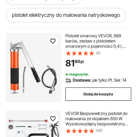
pistolet elektryczny do malowania natryskowego
pistolet natryskowy elektryczny do malowania
Pistolet smarowy VEVOR, 689
barów, zestaw z pistoletem
smarowym o pojemności 0,4 l,
pistolet elektryczny malowania
ręczny pistolet smarowy z
(5)
elastycznym wężem o długości
81
90
zł
45,7 cm, 1 rurą przedłużającą i 1
ostrą dyszą do zastosowań w
elektryczny pistolet do malowania
motoryzacji i żegludze
w magazynie.
Dostawa:
jak tylko Pt. Sier. 14
elektryczny pistolet
Dodaj do koszyka
pistolet do malowania zestaw
VEVOR Bezpowietrzny pistolet do
malowania ze stojakiem 650 W
pistolet lakierniczy zestaw
Wysokowydajny bezpowietrzny
pistolet do malowania 3000 PSI
(45)
Elektryczny pistolet do malowania,