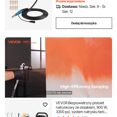
spawarka łukowa do spawania
Prawie wyprzedane
gazowego do warsztatu i
Dostawa:
Niedz. Sier. 9 - Śr.
przemysłu
Sier. 12
Dodaj do koszyka
VEVOR Bezpowietrzny pistolet
natryskowy ze stojakiem, 900 W,
3300 psi, system natrysku farby
ze szczotką czyszczącą, wężem,