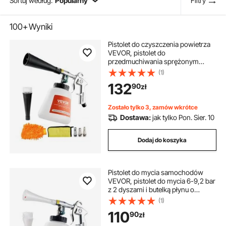
Sortuj według:
Popularny
Filtry
100+
Wyniki
Pistolet do czyszczenia powietrza
VEVOR, pistolet do
przedmuchiwania sprężonym
powietrzem o ciśnieniu 6–9,2 bara
(1)
z 2 dyszami i butelką płynu o
132
90
zł
pojemności 1 l, pistolet do mycia,
pistolet do czyszczenia
samochodów, odpowiedni do
Zostało tylko 3, zamów wkrótce
sprężarki powietrza 1/4 NPT
Dostawa:
jak tylko Pon. Sier. 10
Dodaj do koszyka
Pistolet do mycia samochodów
VEVOR, pistolet do mycia 6-9,2 bar
z 2 dyszami i butelką płynu o
pojemności 1 litra, pistolet do
(1)
czyszczenia Vortex, pistolet do
110
90
zł
przedmuchiwania sprężonym
powietrzem, kompatybilny ze