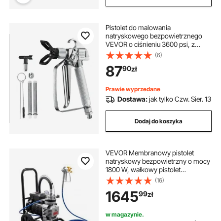
Pistolet do malowania
natryskowego bezpowietrznego
VEVOR o ciśnieniu 3600 psi, z
dyszą 517, obrotowy zestaw
(6)
pistoletu do malowania
87
90
zł
natryskowego bezpowietrznego z
filtrami, igłą czyszczącą i szczotką,
do bezpowietrznych urządzeń
Prawie wyprzedane
natryskowych
Dostawa:
jak tylko Czw. Sier. 13
Dodaj do koszyka
VEVOR Membranowy pistolet
natryskowy bezpowietrzny o mocy
1800 W, wałkowy pistolet
natryskowy o wysokim ciśnieniu
(16)
22,75 MPa, 10-metrowy wąż
1645
99
zł
wysokociśnieniowy, igła
czyszcząca i szczotka, do
samodzielnego natryskiwania
w magazynie.
wewnątrz i na zewnątrz