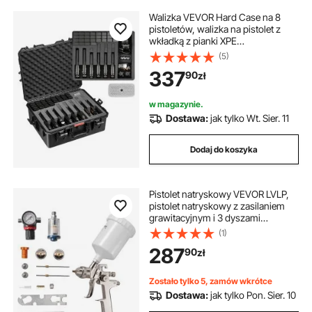
Walizka VEVOR Hard Case na 8
pistoletów, walizka na pistolet z
wkładką z pianki XPE
556x455x225 mm, wodoodporna
(5)
walizka na broń krótką z
337
90
zł
regulowanym wnętrzem i
uchwytem do przenoszenia, do
pistoletów, obiektywów, aparatów
w magazynie.
Dostawa:
jak tylko Wt. Sier. 11
Dodaj do koszyka
Pistolet natryskowy VEVOR LVLP,
pistolet natryskowy z zasilaniem
grawitacyjnym i 3 dyszami
(1,3/1,4/1,7 mm), pojemność 600
(1)
ml, zestaw do malowania
287
90
zł
natryskowego z regulatorem
powietrza do mebli, lakierowania
samochodów, projektów DIY
Zostało tylko 5, zamów wkrótce
Dostawa:
jak tylko Pon. Sier. 10