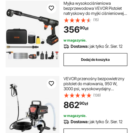
Myjka wysokociśnieniowa
bezprzewodowa VEVOR Pistolet
natryskowy do myjki ciśnieniowej
(21 V, 50 barów, do mobilnego
(15)
czyszczenia i nawadniania, 3,5
356
90
zł
l/min, z akcesoriami, dysza 0°~40°)
w magazynie.
Dostawa:
jak tylko Śr. Sier. 12
Dodaj do koszyka
VEVOR przenośny bezpowietrzny
pistolet do malowania, 950 W,
3000 psi, wysokowydajny
elektryczny pistolet do malowania,
(138)
pistolety natryskowe, system do
862
90
zł
malowania natryskowego
wysokociśnieniowego
bezpowietrznego z wężem o
w magazynie.
długości 15 m
Dostawa:
jak tylko Śr. Sier. 12