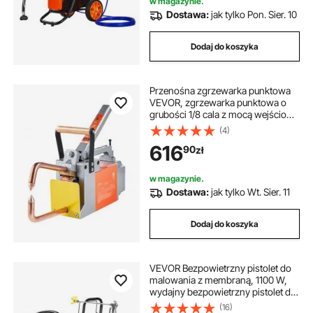
w magazynie.
pod wysokim ciśnieniem 3,5 l/min
Dostawa:
jak tylko Pon. Sier. 10
Dodaj do koszyka
Przenośna zgrzewarka punktowa
VEVOR, zgrzewarka punktowa o
grubości 1/8 cala z mocą wejściową
1,5 kVA, pistolet z końcówką
(4)
spawalniczą, zgrzewarka
616
90
zł
punktowa do blachy ze stali
węglowej, stali nierdzewnej i blachy
aluminiowej
w magazynie.
Dostawa:
jak tylko Wt. Sier. 11
Dodaj do koszyka
VEVOR Bezpowietrzny pistolet do
malowania z membraną, 1100 W,
wydajny bezpowietrzny pistolet do
malowania z wózkiem, 2000 psi,
(16)