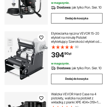
ciśnieniem z wężem o długości 7.6
w magazynie.
m
Dostawa:
jak tylko Pon. Sier. 10
Dodaj do koszyka
Etykieciarka ręczna VEVOR 15-20
etykiet na minutę Pistolet
etykietujący Szerokości etykiet od
10 do 130 mm, długości etykiet od
(6)
10 do 300 mm Etykieciarka do
394
90
zł
etykiet cenowych Etykieciarka do
butelek
w magazynie.
Dostawa:
jak tylko Pon. Sier. 10
Dodaj do koszyka
Walizka VEVOR Hard Case na 4
pistolety, walizka na pistolet z
wkładką z pianki XPE 404x319x192
mm, wodoodporna walizka na