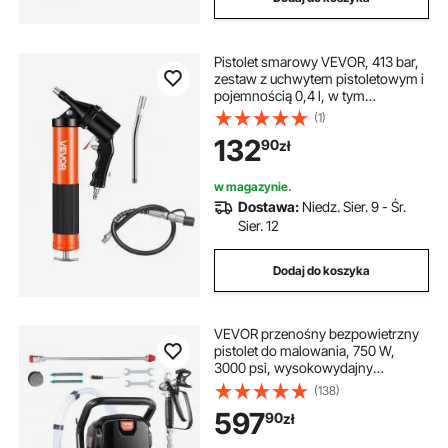
Pistolet smarowy VEVOR, 413 bar,
zestaw z uchwytem pistoletowym i
pojemnością 0,4 l, w tym
elastyczny wąż o długości 45,7 cm,
(1)
1 rura przedłużająca i 2 płaskie
132
90
zł
dysze do zastosowań
motoryzacyjnych i morskich
w magazynie.
Dostawa:
Niedz. Sier. 9 - Śr.
Sier. 12
Dodaj do koszyka
VEVOR przenośny bezpowietrzny
pistolet do malowania, 750 W,
3000 psi, wysokowydajny
elektryczny pistolet do malowania,
(138)
pistolety natryskowe, system do
597
90
zł
malowania natryskowego
bezpowietrznego pod wysokim