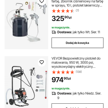
farbę, zbiornik ciśnieniowy na farbę
w sprayu, 10 l, pistolet lakierniczy
60 psi, zbiornik na farbę, Φ 52 x 32
(7)
cm, zbiornik na farbę w sprayu,
325
90
zł
pistolety natryskowe, lakiery, bejce
w magazynie.
Dostawa:
jak tylko Wt. Sier. 11
Dodaj do koszyka
VEVOR Bezpowietrzny pistolet do
malowania, 950 W, 3000 psi,
wysokowydajny elektryczny
pistolet do malowania, pistolety
(138)
natryskowe, system do malowania
974
90
zł
natryskowego, wysokociśnieniowy
bezpowietrzny system do
malowania z wężem
w magazynie.
wysokociśnieniowym o długości 15
Dostawa:
jak tylko Niedz. Sier.
m
9