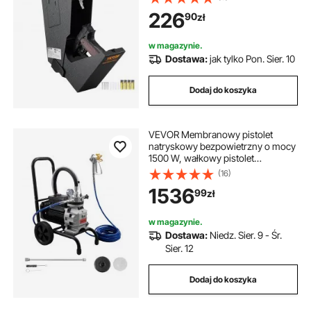
broń ze stali walcowanej na zimno,
226
90
zł
370 x 190 x 86 mm Sejf ścienny na
broń
w magazynie.
Dostawa:
jak tylko Pon. Sier. 10
Dodaj do koszyka
VEVOR Membranowy pistolet
natryskowy bezpowietrzny o mocy
1500 W, wałkowy pistolet
natryskowy o wysokim ciśnieniu
(16)
19,31 MPa, 10-metrowy wąż
1536
99
zł
wysokociśnieniowy, igła
czyszcząca i szczotka, do
samodzielnego natryskiwania
w magazynie.
wewnątrz i na zewnątrz
Dostawa:
Niedz. Sier. 9 - Śr.
Sier. 12
Dodaj do koszyka