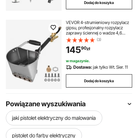
Dodaj do koszyka
VEVOR 4-strumieniowy rozpylacz
gipsu, profesjonalny rozpylacz
zaprawy ściennej o wadze 4,6
funta, pistolet natryskowy 35 x 20 x
(3)
25 cm, srebrny pistolet natryskowy
145
90
zł
do stiuku o wadze 2,1 kg, do ścian,
sufitów, urządzenie do natrysku
zaprawy cementowej
w magazynie.
Dostawa:
jak tylko Wt. Sier. 11
Dodaj do koszyka
Powiązane wyszukiwania
jaki pistolet elektryczny do malowania
pistolet do farby elektryczny