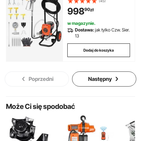
(45)
drążkiem przedłużającym i
998
90
zł
dyszami, pistolet natryskowy do
domów i budynków
w magazynie.
Dostawa:
jak tylko Czw. Sier.
13
Dodaj do koszyka
Poprzedni
Następny
Może Ci się spodobać