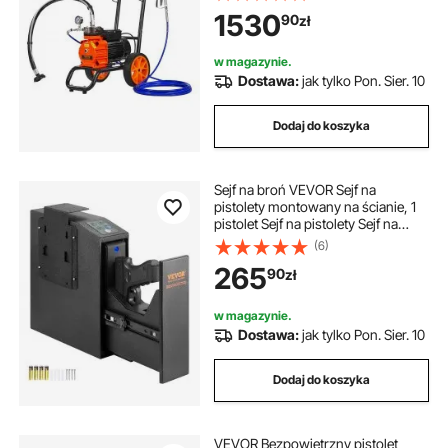
bezpowietrzny pistolet do
1530
90
zł
malowania, z drążkiem
przedłużającym, system
bezpowietrznego natrysku farby
w magazynie.
pod wysokim ciśnieniem 2 l/min
Dostawa:
jak tylko Pon. Sier. 10
Dodaj do koszyka
Sejf na broń VEVOR Sejf na
pistolety montowany na ścianie, 1
pistolet Sejf na pistolety Sejf na
odcisk palca, klucz lub hasło Sejf na
(6)
broń ze stali walcowanej na zimno,
265
90
zł
320 x 255 x 95 mm Sejf ścienny na
broń
w magazynie.
Dostawa:
jak tylko Pon. Sier. 10
Dodaj do koszyka
VEVOR Bezpowietrzny pistolet