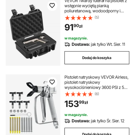
VEVOR Twardy futerał na pistolet z
wstępnie wyciętą pianką
poliuretanową, wodoodporny i
pyłoszczelny, twardy futerał na 1
(5)
pistolet, 12,59 × 9,01 × 4,4 cala,
91
90
zł
zamykany na klucz, czarny
w magazynie.
Dostawa:
jak tylko Wt. Sier. 11
Dodaj do koszyka
Pistolet natryskowy VEVOR Airless,
pistolet natryskowy
wysokociśnieniowy 3600 PSI z 5
dyszami, 211, 315, 417, 517, 623,
(6)
zestaw pistoletów natryskowych
153
99
zł
Airless z filtrami oraz igłą
czyszczącą i szczotką
w magazynie.
Dostawa:
jak tylko Śr. Sier. 12
Dodaj do koszyka