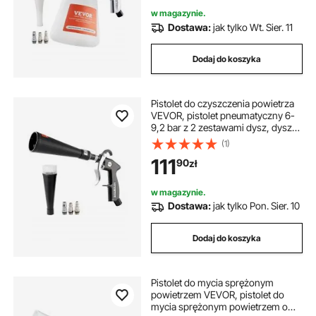
sprężarką powietrza 1/4 NPT
w magazynie.
Dostawa:
jak tylko Wt. Sier. 11
Dodaj do koszyka
Pistolet do czyszczenia powietrza
VEVOR, pistolet pneumatyczny 6-
9,2 bar z 2 zestawami dysz, dysza
obrotowa 360° do dokładnego
(1)
czyszczenia, pistolet
111
90
zł
wysokociśnieniowy, kompatybilny
ze sprężarką powietrza 1/4 NPT
w magazynie.
Dostawa:
jak tylko Pon. Sier. 10
Dodaj do koszyka
Pistolet do mycia sprężonym
powietrzem VEVOR, pistolet do
mycia sprężonym powietrzem o