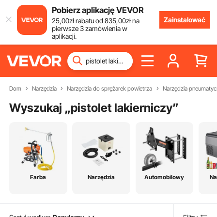
Pobierz aplikację VEVOR
Zainstalować
25
,00
zł
rabatu od
835
,00
zł
na
pierwsze 3 zamówienia w
aplikacji.
Dom
Narzędzia
Narzędzia do sprężarek powietrza
Narzędzia pneumatyc
Wyszukaj „
pistolet lakierniczy
”
Farba
Narzędzia
Automobilowy
Na