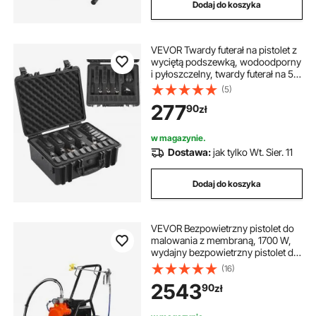
Dodaj do koszyka
VEVOR Twardy futerał na pistolet z
wyciętą podszewką, wodoodporny
i pyłoszczelny, twardy futerał na 5
pistoletów, 18,9 × 16,3 × 8,5 cala,
(5)
zamykany na klucz, czarny
277
90
zł
w magazynie.
Dostawa:
jak tylko Wt. Sier. 11
Dodaj do koszyka
VEVOR Bezpowietrzny pistolet do
malowania z membraną, 1700 W,
wydajny bezpowietrzny pistolet do
malowania z wózkiem, 3000 psi,
(16)
bezpowietrzny pistolet do
2543
90
zł
malowania, z drążkiem
przedłużającym, system
bezpowietrznego natrysku farby