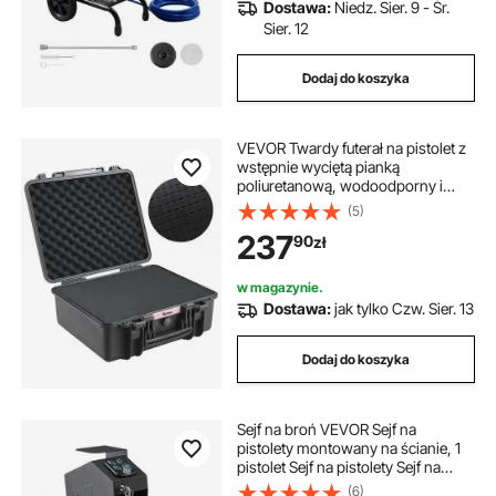
Dostawa:
Niedz. Sier. 9 - Śr.
Sier. 12
Dodaj do koszyka
VEVOR Twardy futerał na pistolet z
wstępnie wyciętą pianką
poliuretanową, wodoodporny i
pyłoszczelny, twardy futerał na 6
(5)
pistoletów, 19,3 × 17,1 × 8,3 cala,
237
90
zł
zamykany na klucz, czarny
w magazynie.
Dostawa:
jak tylko Czw. Sier. 13
Dodaj do koszyka
Sejf na broń VEVOR Sejf na
pistolety montowany na ścianie, 1
pistolet Sejf na pistolety Sejf na
odcisk palca, klucz lub hasło Sejf na
(6)