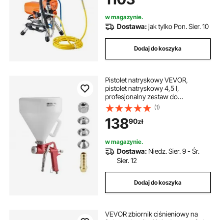
oleju do wnętrz i na zewnątrz
w magazynie.
Dostawa:
jak tylko Pon. Sier. 10
Dodaj do koszyka
Pistolet natryskowy VEVOR,
pistolet natryskowy 4,5 l,
profesjonalny zestaw do
malowania tekstur płyt gipsowo-
(1)
kartonowych, pistolet natryskowy z
138
90
zł
3 dyszami (3,5 mm, 6 mm, 8 mm)
do tekstur popcorn, Knockdown i
skórki pomarańczowej
w magazynie.
Dostawa:
Niedz. Sier. 9 - Śr.
Sier. 12
Dodaj do koszyka
VEVOR zbiornik ciśnieniowy na