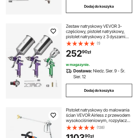
Dodaj do koszyka
Zestaw natryskowy VEVOR 3-
częściowy, pistolet natryskowy,
pistolet natryskowy z 3 dyszami
(1/1,4/1,8 mm), 3 kubkami i
(1)
regulatorem powietrza,
252
90
zł
grawitacyjny pistolet natryskowy
do lakieru samochodowego do
podkładu, warstwy
w magazynie.
nawierzchniowej i poprawek
Dostawa:
Niedz. Sier. 9 - Śr.
Sier. 12
Dodaj do koszyka
Pistolet natryskowy do malowania
ścian VEVOR Airless z przewodem
wysokociśnieniowym, rozpylacz
wysokociśnieniowy, pistolet
(138)
natryskowy do malowania ścian
1103
90
zł
2000 W, do farb na bazie wody i