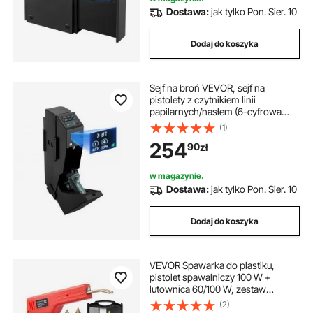
Dostawa:
jak tylko Pon. Sier. 10
Dodaj do koszyka
Sejf na broń VEVOR, sejf na
pistolety z czytnikiem linii
papilarnych/hasłem (6-cyfrowa
klawiatura)/kluczem, futerał na broń
(1)
z diodą LED na 1 pistolet i
254
90
zł
magazynek, 190 x 98 x 425 mm,
futerał na broń do postawienia na
szafce nocnej
w magazynie.
Dostawa:
jak tylko Pon. Sier. 10
Dodaj do koszyka
VEVOR Spawarka do plastiku,
pistolet spawalniczy 100 W +
lutownica 60/100 W, zestaw
naprawczy do plastiku z 1000 szt.
(2)
gorących zszywek i 60 szt. prętów