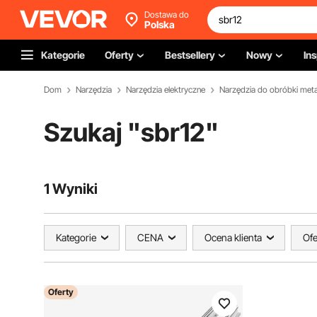
Dostawa do
Polska
Kategorie
Oferty
Bestsellery
Nowy
Ins
Dom
Narzędzia
Narzędzia elektryczne
Narzędzia do obróbki meta
Szukaj "
sbr12
"
1 Wyniki
Kategorie
CENA
Ocena klienta
Ofe
Oferty