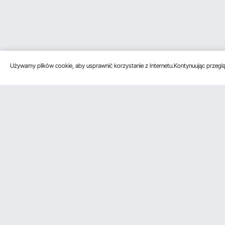
Używamy plików cookie, aby usprawnić korzystanie z Internetu.Kontynuując przegląd
Obsługa klienta
Zasoby
Skontaktuj się z nami
Program czł
Zwroty i wymiany
Program czł
Moje zamówienia
Program dla 
Moje Konto
Ceny wysyłki i zasady