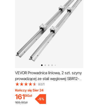
VEVOR Prowadnica liniowa, 2 szt. szyny
prowadzącej ze stali węglowej SBR12-
1000 mm, aluminiowa, z 4 blokami
(637)
ślizgowymi SBR12UU, bloki łożysk
Kończy się Sier 24
161
90
zł
liniowych, części CNC do drukarek 3D,
-
5
%
frezarek/tokarki
169,90zł