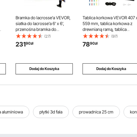
Bramka do lacrosse'a VEVOR,
Tablica korkowa VEVOR 407 
siatka do lacrosse'a 6' x 6',
559 mm, tablica korkowa z
przenośna bramka do
drewnianą ramą, tablica
wa
lacrosse'a z torbą
korkowa, tablica korkowa - w
(27)
(97)
transportową, słupek z włókna
komplecie materiały
231
78
90
zł
90
zł
ową
szklanego, sprzęt do treningu
montażowe i pinezki,
lacrosse'a na podwórku, łatwa
drewniana rama, do użytku w
w montażu bramka
gospodarstwach domowych
akademicka, idealna do
biurach itp.
Dodaj do Koszyka
Dodaj do Koszyka
treningu
a aluminiowa
płytki 3d fala
prowadnica 25 cm
kon