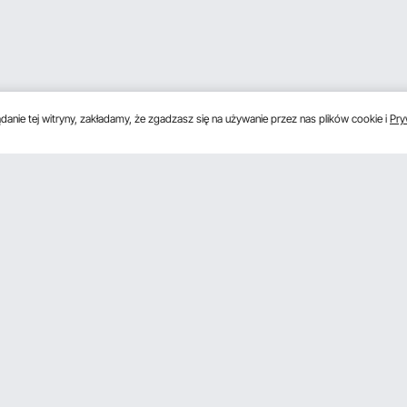
anie tej witryny, zakładamy, że zgadzasz się na używanie przez nas plików cookie i
Pry
Poznać nas
onkowski
O VEVOR
onkowski Pro
Zasady i warunki
influencerów
Polityka prywatności
Warunki programu członkowskiego
Member