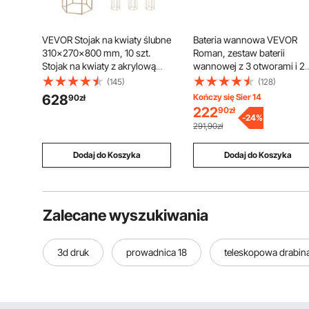
VEVOR Stojak na kwiaty ślubne
Bateria wannowa VEVOR
310x270x800 mm, 10 szt.
Roman, zestaw baterii
Stojak na kwiaty z akrylową
wannowej z 3 otworami i 2
półką i sześciokątnymi
uchwytami, bateria wanno
(145)
(128)
nogami, stojak na rośliny na
ze szczotkowanej stali
628
Kończy się Sier 14
90
zł
wesela, imprezy, urodziny, do
nierdzewnej z wylewką łuk
222
90
zł
domu, jako dekoracja stołu,
do montażu na blacie, do
-
24
%
291,90zł
różowe złoto
kąpieli dla dorosłych
Dodaj do Koszyka
Dodaj do Koszyka
Zalecane wyszukiwania
3d druk
prowadnica 18
teleskopowa drabin