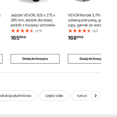
x
Jeździk VEVOR, 620 x 275 x
VEVOR Rondel 3,79 l ze
395 mm Jeździk dla dzieci,
szklaną pokrywką, garnek do
jeździk z muzyką i schowkiem
zupy, garnek do warzyw z
pod siedzeniem, nośność 25
ergonomicznym uchwytem, ​​
(271)
(42)
kg, chodzik dla dzieci w wieku
garnek na mleko ze stali
165
168
90
zł
90
zł
od 19 do 36 miesięcy, kolor
nierdzewnej, garnek do
czerwony
warzyw, srebrny garnek o
,
dużej pojemności,
wielofunkcyjny, można myć w
Dodaj do Koszyka
Dodaj do Koszyka
zmywarce
strukcja aluminiowa
części ciała
rura aluminiowa 50