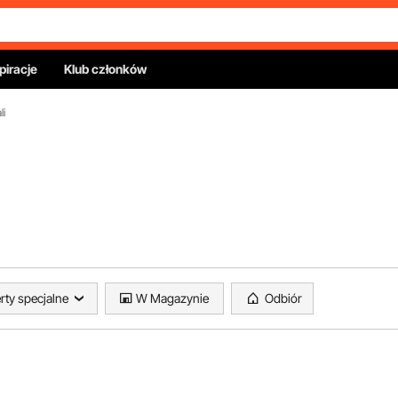
piracje
Klub członków
li
rty specjalne
W Magazynie
Odbiór