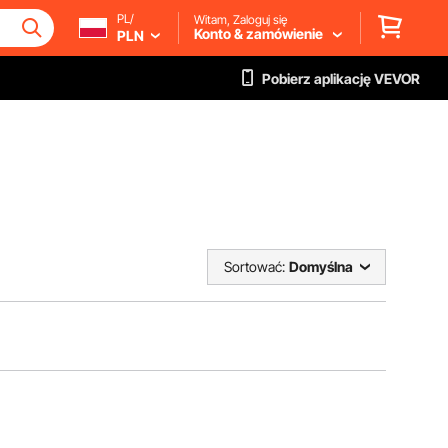
PL/
Witam, Zaloguj się
Konto & zamówienie
PLN
Pobierz aplikację VEVOR
Sortować:
Domyślna