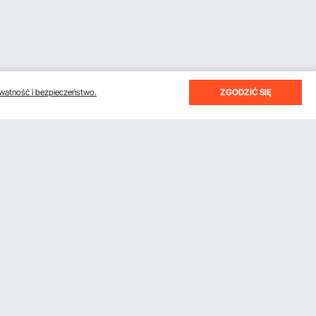
watność i bezpieczeństwo.
ZGODZIĆ SIĘ
Uzyskaj 5 € zniżki, jeśli zarejestrujesz
się, aby otrzymywać e-maile z
oszczędnościami i wskazówkami.
Subskrybuj
 Pro
Klikając przycisk
subskrybuj
, wyrażasz zgodę na naszą
Politykę prywatności i plików cookie
.