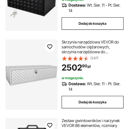
Dostawa:
Wt. Sier. 11 - Pt. Sier.
14
Dodaj do koszyka
Skrzynia narzędziowa VEVOR do
samochodów ciężarowych,
skrzynia narzędziowa do
przyczepy, 1524x610x610 mm,
(247)
skrzynia narzędziowa z
2502
90
zł
aluminiowej płyty diamentowej z
zamkiem i kluczami, wodoodporna
skrzynia narzędziowa do
w magazynie.
przyczepy
Dostawa:
Wt. Sier. 11 - Pt. Sier.
14
Dodaj do koszyka
Zestaw gwintowników i narzynek
VEVOR 86 elementów, rozmiary