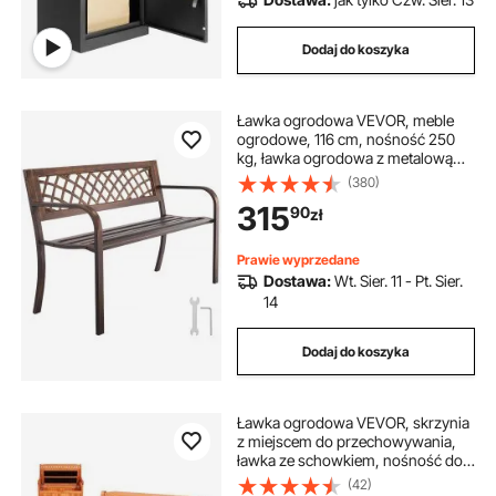
Dodaj do koszyka
Ławka ogrodowa VEVOR, meble
ogrodowe, 116 cm, nośność 250
kg, ławka ogrodowa z metalową
ramą ze stali węglowej, ławka
(380)
balkonowa z siatką PVC i
315
90
zł
podłokietnikami, ławka ogrodowa
do ogrodu i parku, czarna
Prawie wyprzedane
Dostawa:
Wt. Sier. 11 - Pt. Sier.
14
Dodaj do koszyka
Ławka ogrodowa VEVOR, skrzynia
z miejscem do przechowywania,
ławka ze schowkiem, nośność do
328 kg, siedzisko ogrodowe i
(42)