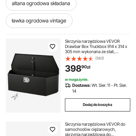
altana ogrodowa składana
ławka ogrodowa vintage
plandeka ogrodowa
tkanina ogrodowa
Skrzynia narzędziowa VEVOR
Drawbar Box Truckbox 914 x 314 x
305 mm wykonana ze stali,
altana ogrodowa temu
nośność 50 kg, z zamkiem i
(583)
kluczykami, do przyczep typu
398
90
zł
pickup, kamperów, SUV-ów,
pojazdów terenowych, czarna
ławka ogrodowa temu
folia ogrodowa
w magazynie.
Dostawa:
Wt. Sier. 11 - Pt. Sier.
włóknina ogrodowa
zjeżdżalnia ogrodowa
14
Dodaj do koszyka
donica ogrodowa na warzywa
Skrzynia narzędziowa VEVOR do
przyczepa ogrodowa
ścianka ogrodowa
samochodów ciężarowych,
skrzynia narzędziowa do