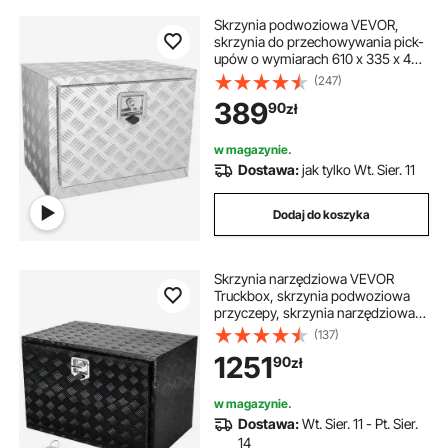
Skrzynia podwoziowa VEVOR,
skrzynia do przechowywania pick-
upów o wymiarach 610 x 335 x 405
mm, aluminiowa skrzynka
(247)
narzędziowa z zamkiem i kluczami,
389
90
zł
wodoodporna skrzynka
narzędziowa do przyczepy do
samochodów ciężarowych,
w magazynie.
dostawczych, przyczep itp.
Dostawa:
jak tylko Wt. Sier. 11
Dodaj do koszyka
Skrzynia narzędziowa VEVOR
Truckbox, skrzynia podwoziowa
przyczepy, skrzynia narzędziowa,
1219 x 432 x 457 mm, skrzynia do
(137)
przechowywania w samochodzie
1251
90
zł
dostawczym, stop aluminium,
ładowność 50 kg, zamykana
skrzynia do przechowywania
w magazynie.
Dostawa:
Wt. Sier. 11 - Pt. Sier.
14