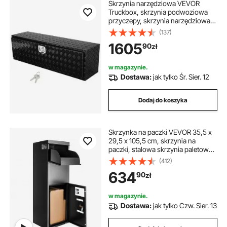
Skrzynia narzędziowa VEVOR
Truckbox, skrzynia podwoziowa
przyczepy, skrzynia narzędziowa
1524 x 432 x 457 mm Skrzynia
(137)
narzędziowa do pickupa, stop
1605
90
zł
aluminium, ładowność 50 kg,
zamykana na klucz
w magazynie.
Dostawa:
jak tylko Śr. Sier. 12
Dodaj do koszyka
Skrzynka na paczki VEVOR 35,5 x
29,5 x 105,5 cm, skrzynia na
paczki, stalowa skrzynia paletowa,
50 kg, skrzynka na listy, skrzynka
(412)
na listy XXL, zamykana na hasło,
634
90
zł
wewnętrzny zawias, otwór
antykradzieżowy na paczki, listy itp.
w magazynie.
Dostawa:
jak tylko Czw. Sier. 13