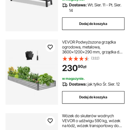
Dostawa:
Wt. Sier. 11 - Pt. Sier.
14
Dodaj do koszyka
VEVOR Podwyższona grządka
ogrodowa, metalowa,
3600x1200x290 mm, grządka do
sadzenia, grządka warzywna,
(332)
skrzynia na rośliny z otwartym
230
90
zł
dnem i zaokrąglonymi
krawędziami, grządka kwiatowa,
grządka ziołowa, do warzyw,
w magazynie.
kwiatów, ziół i sukulentów,
Dostawa:
jak tylko Śr. Sier. 12
ocynkowana
Dodaj do koszyka
Wózek do skuterów wodnych
VEVOR o udźwigu 590 kg, wózek
na łódź, wózek transportowy do