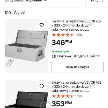
Sortuj według:
Popularny
Filtry
100+
Wyniki
Skrzynia narzędziowa VEVOR 762
x 330 x 244 mm do skrzyni
ładunkowej samochodu
ciężarowego, zamykana,
(606)
pojemność 64 l, skrzynia
346
90
zł
narzędziowa, udźwig 30 kg,
organizer do skrzynek
narzędziowych do kamperów,
w magazynie.
samochodów osobowych itp.
Dostawa:
jak tylko Pt. Sier. 14
Dodaj do koszyka
Skrzynia narzędziowa VEVOR 762
x 330 x 244 mm do skrzyni
ładunkowej samochodu
ciężarowego, zamykana,
(606)
pojemność 64 l, skrzynia
353
90
zł
narzędziowa, udźwig 30 kg,
organizer do skrzynek