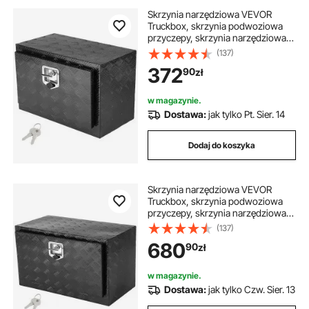
Skrzynia narzędziowa VEVOR
Truckbox, skrzynia podwoziowa
przyczepy, skrzynia narzędziowa
612 x 310 x 360 mm, skrzynia do
(137)
przechowywania w samochodzie
372
90
zł
dostawczym, stop aluminium,
ładowność 30 kg, zamykana
skrzynia do przechowywania
w magazynie.
Dostawa:
jak tylko Pt. Sier. 14
Dodaj do koszyka
Skrzynia narzędziowa VEVOR
Truckbox, skrzynia podwoziowa
przyczepy, skrzynia narzędziowa
914 x 432 x 457 mm, skrzynia do
(137)
przechowywania w samochodzie
680
90
zł
dostawczym, stop aluminium,
ładowność 40 kg, zamykana
skrzynia do przechowywania
w magazynie.
Dostawa:
jak tylko Czw. Sier. 13