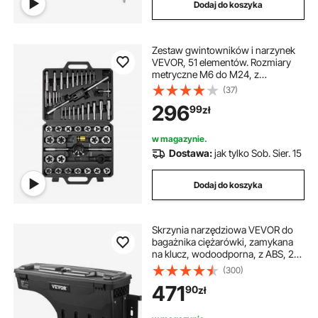
Dodaj do koszyka
Zestaw gwintowników i narzynek
VEVOR, 51 elementów. Rozmiary
metryczne M6 do M24, z
gwintownikami zgrubnymi i
(37)
drobnymi oraz narzynkami,
296
99
zł
kluczem, walizką i akcesoriami, stal
łożyskowa.
w magazynie.
Dostawa:
jak tylko Sob. Sier. 15
Dodaj do koszyka
Skrzynia narzędziowa VEVOR do
bagażnika ciężarówki, zamykana
na klucz, wodoodporna, z ABS, 25
l, kompatybilna z Chevrolet
(300)
Silverado 1500, GMC Sierra 1500
471
90
zł
2019-2020, strona pasażera,
czarna