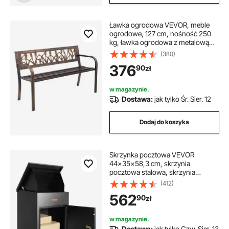
Ławka ogrodowa VEVOR, meble
ogrodowe, 127 cm, nośność 250
kg, ławka ogrodowa z metalową
ramą ze stali węglowej, ławka
(380)
balkonowa z wzorem kwiatowym z
376
90
zł
tworzywa PVC i podłokietnikami o
zaokrąglonych krawędziach,
antyczny brąz
w magazynie.
Dostawa:
jak tylko Śr. Sier. 12
Dodaj do koszyka
Skrzynka pocztowa VEVOR
44x35x58,3 cm, skrzynia
pocztowa stalowa, skrzynia
paletowa, 15-20 kg, skrzynka
(412)
pocztowa, XXL, zamykana na
562
90
zł
hasło, wewnętrzny zawias, otwór
antykradzieżowy na paczki, listy itp.
w magazynie.
Dostawa:
jak tylko Czw. Sier. 13