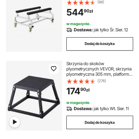
przemieszczania jednostek
(96)
pływających, regulowane łóżka
544
90
zł
piętrowe z 4 kółkami i 2 hamulcami,
wytrzymały wózek do wodowania
kajaków, skuterów wodnych, łodzi
w magazynie.
motorowych
Dostawa:
jak tylko Śr. Sier. 12
Dodaj do koszyka
Skrzynia do skoków
plyometrycznych VEVOR, skrzynia
plyometryczna 305 mm, platforma
plyometryczna plyometryczna,
(276)
czarna, antypoślizgowa skrzynia
174
90
zł
do ćwiczeń fitness, do ćwiczeń w
domu, treningu siłowego i
kondycyjnego, treningu ud
w magazynie.
Dostawa:
jak tylko Wt. Sier. 11
Dodaj do koszyka