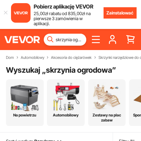
Pobierz aplikację VEVOR
Zainstalować
25
,00
zł
rabatu od
835
,00
zł
na
pierwsze 3 zamówienia w
aplikacji.
Dom
Automobilowy
Akcesoria do ciężarówek
Skrzynki narzędziowe do 
Wyszukaj „
skrzynia ogrodowa
”
Na powietrzu
Automobilowy
Zestawy na plac
Spor
zabaw