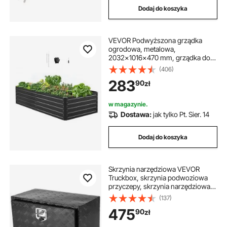
Dodaj do koszyka
VEVOR Podwyższona grządka
ogrodowa, metalowa,
2032x1016x470 mm, grządka do
sadzenia, grządka warzywna,
(406)
skrzynia na rośliny z otwartym
283
90
zł
dnem i zaokrąglonymi
krawędziami, duża grządka
kwiatowa, grządka ziołowa do
w magazynie.
warzyw, kwiatów, ziół i sukulentów
Dostawa:
jak tylko Pt. Sier. 14
Dodaj do koszyka
Skrzynia narzędziowa VEVOR
Truckbox, skrzynia podwoziowa
przyczepy, skrzynia narzędziowa
760 x 355 x 405 mm, skrzynia
(137)
magazynowa, stop aluminium,
475
90
zł
ładowność 30 kg, zamykana na
klucz, czarna