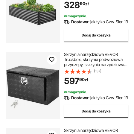
328
90
zł
dnem i zaokrąglonymi
krawędziami, duża grządka
kwiatowa, grządka ziołowa, idealna
w magazynie.
do warzyw, kwiatów, ziół i
Dostawa:
jak tylko Czw. Sier. 13
sukulentów
Dodaj do koszyka
Skrzynia narzędziowa VEVOR
Truckbox, skrzynia podwoziowa
przyczepy, skrzynia narzędziowa
760 x 432 x 457 mm, skrzynia do
(137)
przechowywania w pickupie, stop
597
90
zł
aluminium, ładowność 30 kg,
zamykana skrzynia do
przechowywania
w magazynie.
Dostawa:
jak tylko Czw. Sier. 13
Dodaj do koszyka
Skrzynia narzędziowa VEVOR