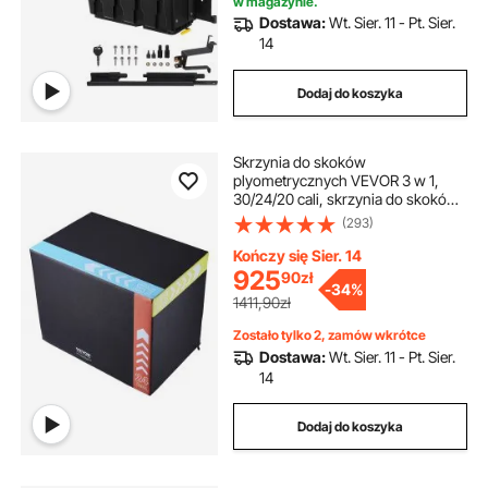
w magazynie.
Dostawa:
Wt. Sier. 11 - Pt. Sier.
14
Dodaj do koszyka
Skrzynia do skoków
plyometrycznych VEVOR 3 w 1,
30/24/20 cali, skrzynia do skoków,
skrzynia do skakania, udźwig 159
(293)
kg, skrzynia do ćwiczeń fitness, do
treningu w domu, trening siłowy do
Kończy się Sier. 14
skoków, czarna, regulowana
925
90
zł
-
34%
wysokość
1411,90zł
Zostało tylko 2, zamów wkrótce
Dostawa:
Wt. Sier. 11 - Pt. Sier.
14
Dodaj do koszyka