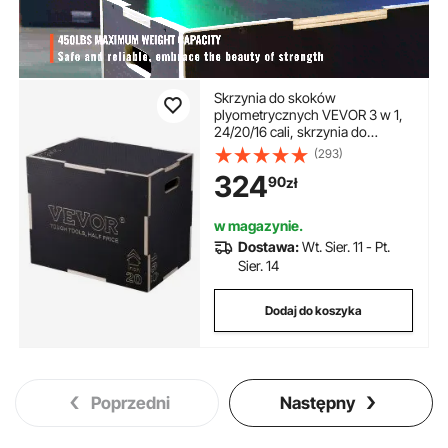
Skrzynia do skoków
plyometrycznych VEVOR 3 w 1,
24/20/16 cali, skrzynia do
skoków, skrzynia do skakania,
(293)
udźwig 204 kg, skrzynia do
324
90
zł
ćwiczeń fitness, do treningu w
domu, trening siłowy do
skoków, czarna, regulowana
w magazynie.
wysokość
Dostawa:
Wt. Sier. 11 - Pt.
Sier. 14
Dodaj do koszyka
Poprzedni
Następny