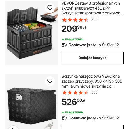
VEVOR Zestaw 3 profesjonalnych
skrzyń składanych 45L z PP
Skrzynia transportowa z pokrywką
Składana skrzynia do
(288)
przechowywania z uchwytem
209
90
zł
Skrzynie do układania w stosy
Skrzynie do przechowywania
Składane skrzynie do
w magazynie.
przechowywania i transportu
Dostawa:
jak tylko Śr. Sier. 12
Dodaj do koszyka
Skrzynka narzędziowa VEVOR na
zaczep przyczepy, 990 x 419 x 305
mm, aluminiowa skrzynia do
przechowywania przyczepy z
(583)
zamkiem i kluczykami, skrzynia
526
90
zł
narzędziowa na zaczep przyczepy
do pojazdów kempingowych itp.
w magazynie.
Dostawa:
jak tylko Śr. Sier. 12