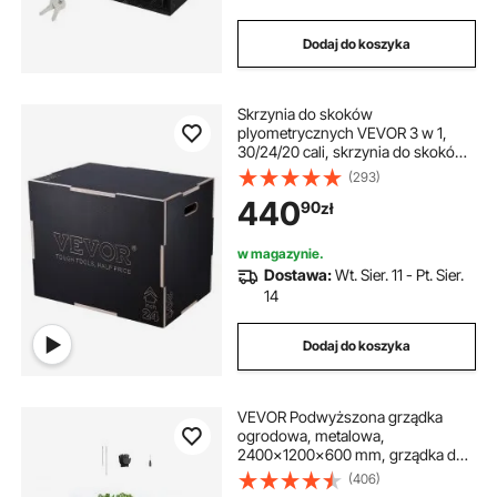
Dodaj do koszyka
Skrzynia do skoków
plyometrycznych VEVOR 3 w 1,
30/24/20 cali, skrzynia do skoków,
udźwig 204 kg, skrzynia do
(293)
ćwiczeń fitness, do treningu w
440
90
zł
domu, trening siłowy do skoków,
czarna, regulowana wysokość
w magazynie.
Dostawa:
Wt. Sier. 11 - Pt. Sier.
14
Dodaj do koszyka
VEVOR Podwyższona grządka
ogrodowa, metalowa,
2400x1200x600 mm, grządka do
sadzenia, grządka warzywna,
(406)
skrzynia na rośliny z otwartym