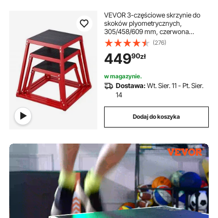
VEVOR 3-częściowe skrzynie do
skoków plyometrycznych,
305/458/609 mm, czerwona
skrzynia plyometryczna,
(276)
antypoślizgowa skrzynia do
449
90
zł
ćwiczeń fitness, do domowego
treningu fitness, treningu siłowego,
treningu skoków, przenośna
w magazynie.
Dostawa:
Wt. Sier. 11 - Pt. Sier.
14
Dodaj do koszyka