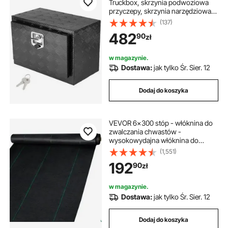
Truckbox, skrzynia podwoziowa
przyczepy, skrzynia narzędziowa
610 x 430 x 460 mm, skrzynia do
(137)
przechowywania w samochodzie
482
90
zł
dostawczym, stop aluminium,
ładowność 30 kg, zamykana
skrzynia do przechowywania
w magazynie.
Dostawa:
jak tylko Śr. Sier. 12
Dodaj do koszyka
VEVOR 6x300 stóp - włóknina do
zwalczania chwastów -
wysokowydajna włóknina do
zwalczania chwastów - włóknina
(1,551)
ogrodowa odporna na rozdarcia
192
90
zł
w magazynie.
Dostawa:
jak tylko Śr. Sier. 12
Dodaj do koszyka