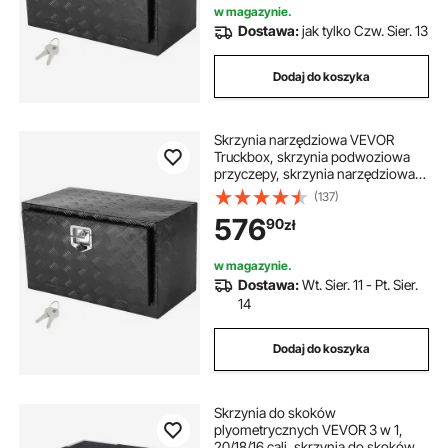
w magazynie.
Dostawa:
jak tylko Czw. Sier. 13
Dodaj do koszyka
Skrzynia narzędziowa VEVOR
Truckbox, skrzynia podwoziowa
przyczepy, skrzynia narzędziowa
914 x 356 x 406 mm Skrzynia
(137)
narzędziowa do pickupów, stop
576
90
zł
aluminium, ładowność 40 kg,
zamykana na klucz
w magazynie.
Dostawa:
Wt. Sier. 11 - Pt. Sier.
14
Dodaj do koszyka
Skrzynia do skoków
plyometrycznych VEVOR 3 w 1,
20/18/16 cali, skrzynia do skoków,