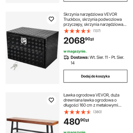
Skrzynia narzędziowa VEVOR
Truckbox, skrzynia podwoziowa
przyczepy, skrzynia narzędziowa
914 x 610 x 610 mm, skrzynia do
(137)
przechowywania w samochodzie
2068
90
zł
dostawczym, stop aluminium,
ładowność 40 kg, zamykana
skrzynia do przechowywania
w magazynie.
Dostawa:
Wt. Sier. 11 - Pt. Sier.
14
Dodaj do koszyka
Ławka ogrodowa VEVOR, duża
drewniana ławka ogrodowa o
długości 160 cm z metalowymi
nogami do użytku na zewnątrz,
(380)
udźwig 227 kg, ławka ogrodowa i
480
90
zł
parkowa, ławka do jadalni, ławka
tarasowa do ogrodu, parku, na
podwórko, werandę itp.
w magazynie.