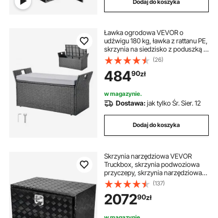
Dodaj do koszyka
Ławka ogrodowa VEVOR o
udźwigu 180 kg, ławka z rattanu PE,
skrzynia na siedzisko z poduszką i
uchwytem bocznym, ławka ze
(26)
schowkiem, siedzisko i dekoracja
484
90
zł
ganku na patio, do ogrodu i na
balkon, 104 x 45 x 52 cm
w magazynie.
Dostawa:
jak tylko Śr. Sier. 12
Dodaj do koszyka
Skrzynia narzędziowa VEVOR
Truckbox, skrzynia podwoziowa
przyczepy, skrzynia narzędziowa
1219 x 610 x 610 mm, skrzynia do
(137)
przechowywania w samochodzie
2072
90
zł
dostawczym, stop aluminium,
ładowność 50 kg, zamykana
skrzynia do przechowywania
w magazynie.