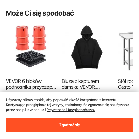
Może Ci się spodobać
VEVOR 6 bloków
Bluza z kapturem
Stół rob
podnośnika przyczepy
damska VEVOR,
Gasto 12
(wysokość 203,2 mm,
rozmiar M, polarowa, z
mm, wykon
(27)
(58)
nośność 908 kg) + 2
długim rękawem,
nierdzewn
Używamy plików cookie, aby poprawić jakość korzystania z Internetu.
133
599
90
zł
99
z
podkładki podnośnika
prosta, ciepła i
poziomam
Kończy się Sier. 14
Kontynuując przeglądanie tej witryny, zakładamy, że zgadzasz się na używanie
przez nas plików cookie i
Prywatność i bezpieczeństwo.
przyczepy, 8-
przyjazna dla skóry,
podwyżs
435
90
zł
-
25%
częściowy zestaw do
praktyczna i modna, z
krawędzią
578
,90
zł
poziomowania o dużej
dużą kieszenią na
regulowa
Zgadzać się
wytrzymałości do
jesień i zimę, czarna
wysokośc
pojazdów
górna pół
Dodaj do koszyka
Dodaj do koszyka
Dodaj