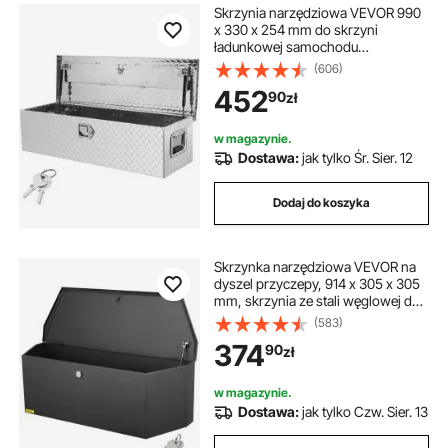
Skrzynia narzędziowa VEVOR 990
x 330 x 254 mm do skrzyni
ładunkowej samochodu
ciężarowego, zamykana,
(606)
pojemność 83 l, skrzynia
452
90
zł
narzędziowa, udźwig 39 kg,
organizer do skrzynek
narzędziowych do kamperów,
w magazynie.
samochodów osobowych itp.
Dostawa:
jak tylko Śr. Sier. 12
Dodaj do koszyka
Skrzynka narzędziowa VEVOR na
dyszel przyczepy, 914 x 305 x 305
mm, skrzynia ze stali węglowej do
przechowywania przyczepy z
(583)
zamkiem i kluczykami, uniwersalna
374
90
zł
skrzynia narzędziowa na dyszel
przyczepy do pojazdów
rekreacyjnych itp.
w magazynie.
Dostawa:
jak tylko Czw. Sier. 13