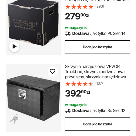
skrzynia do skakania, udźwig 204
(293)
kg, skrzynia do ćwiczeń fitness, do
279
90
zł
treningu w domu, trening siłowy do
skoków, czarna, regulowana
wysokość
w magazynie.
Dostawa:
jak tylko Pt. Sier. 14
Dodaj do koszyka
Skrzynia narzędziowa VEVOR
Truckbox, skrzynia podwoziowa
przyczepy, skrzynia narzędziowa
610 x 355 x 405 mm, skrzynia do
(137)
przechowywania w samochodzie
392
90
zł
dostawczym, stop aluminium,
ładowność 30 kg, zamykana
skrzynia do przechowywania
w magazynie.
Dostawa:
jak tylko Śr. Sier. 12
Dodaj do koszyka