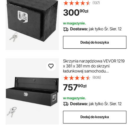
46 x 32 x 36 cm, skrzynia do
(137)
przechowywania w samochodzie
300
90
zł
dostawczym, stop aluminium,
ładowność 20 kg, zamykana
skrzynia do przechowywania
w magazynie.
Dostawa:
jak tylko Śr. Sier. 12
Dodaj do koszyka
Skrzynia narzędziowa VEVOR 1219
x 381 x 381 mm do skrzyni
ładunkowej samochodu
ciężarowego, zamykana, 177 l,
(606)
skrzynia narzędziowa,
757
90
zł
przechowywanie, ładowność 50
kg, organizer do skrzynek
narzędziowych do kamperów,
w magazynie.
samochodów osobowych itp.
Dostawa:
jak tylko Śr. Sier. 12
Dodaj do koszyka