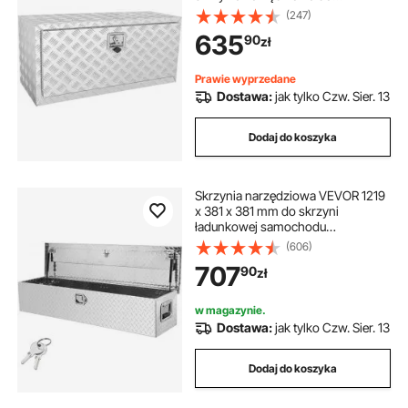
przyczepy, 914x430x460 mm,
(247)
donica ogrodowa do warzyw
skrzynia narzędziowa z
635
90
zł
aluminiowej płyty diamentowej z
zamkiem i kluczami, wodoodporna
doniczka ogrodowa
skrzynia narzędziowa do
Prawie wyprzedane
przyczepy
Dostawa:
jak tylko Czw. Sier. 13
Dodaj do koszyka
Skrzynia narzędziowa VEVOR 1219
x 381 x 381 mm do skrzyni
ładunkowej samochodu
ciężarowego, zamykana, 177 l,
(606)
skrzynia narzędziowa,
707
90
zł
przechowywanie, ładowność 50
kg, organizer do skrzynek
narzędziowych do kamperów,
w magazynie.
samochodów osobowych itp.
Dostawa:
jak tylko Czw. Sier. 13
Dodaj do koszyka