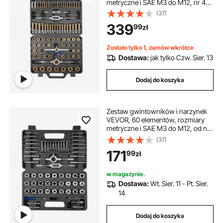
metryczne i SAE M3 do M12, nr 4
do 5/8 cala, z gwintownikami i
(37)
narzynkami zgrubnymi i drobnymi,
339
99
zł
kluczem, walizką transportową
Zostało tylko 1, zamów wkrótce
Dostawa:
jak tylko Czw. Sier. 13
Dodaj do koszyka
Zestaw gwintowników i narzynek
VEVOR, 60 elementów, rozmiary
metryczne i SAE M3 do M12, od nr
4 do 1/2 cala, z gwintownikami i
(37)
narzynkami zgrubnymi i drobnymi,
171
99
zł
kluczem i walizką transportową
w magazynie.
Dostawa:
Wt. Sier. 11 - Pt. Sier.
14
Dodaj do koszyka