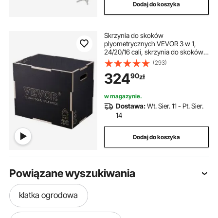
Dodaj do koszyka
Skrzynia do skoków
plyometrycznych VEVOR 3 w 1,
24/20/16 cali, skrzynia do skoków,
skrzynia do skakania, udźwig 204
(293)
kg, skrzynia do ćwiczeń fitness, do
324
90
zł
treningu w domu, trening siłowy do
skoków, czarna, regulowana
wysokość
w magazynie.
Dostawa:
Wt. Sier. 11 - Pt. Sier.
14
Dodaj do koszyka
Powiązane wyszukiwania
klatka ogrodowa