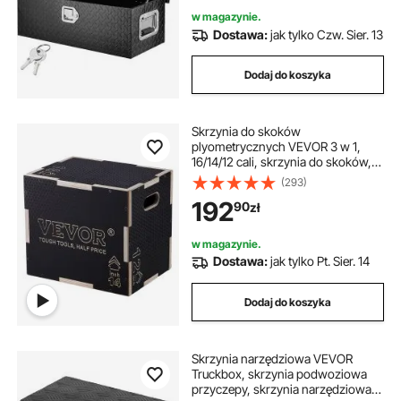
narzędziowych do kamperów,
w magazynie.
samochodów osobowych itp.
Dostawa:
jak tylko Czw. Sier. 13
Dodaj do koszyka
Skrzynia do skoków
plyometrycznych VEVOR 3 w 1,
16/14/12 cali, skrzynia do skoków,
skrzynia do skakania, udźwig 204
(293)
kg, skrzynia do ćwiczeń fitness, do
192
90
zł
treningu w domu, trening siłowy do
skoków, czarna, regulowana
wysokość
w magazynie.
Dostawa:
jak tylko Pt. Sier. 14
Dodaj do koszyka
Skrzynia narzędziowa VEVOR
Truckbox, skrzynia podwoziowa
przyczepy, skrzynia narzędziowa