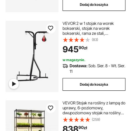
Dodaj do koszyka
VEVOR 2 w 1 stojak na worek
bokserski, stojak na worek
bokserski, rama ze stali,
regulowany uchwyt na worek
(83)
bokserski (nośność 65 kg), stojak
945
90
zł
na sprzęt fitness, stojak bokserski,
czarny
w magazynie.
Dostawa:
Sob. Sier. 8 - Wt. Sier.
11
Dodaj do koszyka
VEVOR Stojak na rośliny z lampą do
uprawy, 6-poziomowy,
dwupoziomowy stojak na rośliny
doniczkowe z kółkami i timerem,
(259)
oświetlenie o pełnym spektrum 200
838
90
zł
W, stojak na kwiaty do siewu, 120 x