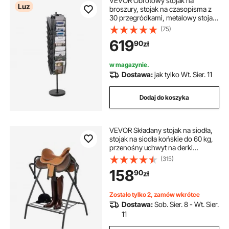
VEVOR Obrotowy stojak na
Luz
broszury, stojak na czasopisma z
30 przegródkami, metalowy stojak
na ulotki, uchwyt na katalogi, stojak
(75)
na książki, ekspozycja podłogowa,
619
90
zł
uchwyt na katalogi gazet na pokazy
i wystawy w biurach
w magazynie.
Dostawa:
jak tylko Wt. Sier. 11
Dodaj do koszyka
VEVOR Składany stojak na siodła,
stojak na siodła końskie do 60 kg,
przenośny uchwyt na derki
końskie, wytrzymały stalowy stojak
(315)
na siodła angielskie i westernowe,
158
90
zł
przechowywanie uzdy, czarny
Zostało tylko 2, zamów wkrótce
Dostawa:
Sob. Sier. 8 - Wt. Sier.
11