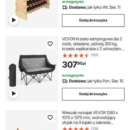
w magazynie.
Dostawa:
jak tylko Wt. Sier. 11
Dodaj do koszyka
VEVOR Krzesło kempingowe dla 2
osób, składane, udźwig 300 kg,
krzesło wędkarskie z 2 uchwytami
na napoje, uchwytami na kieliszki
(197)
do wina, uchwytami na czasopisma
307
90
zł
i torbami transportowymi, do
aktywności na świeżym powietrzu,
wędkowania, 1 szt.
w magazynie.
Dostawa:
jak tylko Pon. Sier. 10
Dodaj do koszyka
Wieszak na kajak VEVOR 1260 x
1070 x 1375 mm, wolnostojący
stojak na 4 kajaki o zakresie
regulacji szerokości 1230–1825
(176)