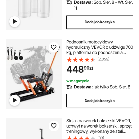
Dostawa:
Sob. Sier. 8 - Wt. Sier.
11
Dodaj do koszyka
Podnośnik motocyklowy
hydrauliczny VEVOR o udźwigu 700
kg, platforma do podnoszenia
motocykli, stojak montażowy do
(2,059)
motocykli, regulowany w zakresie
448
90
zł
120–385 mm, podnośnik do
motocykli, stojak do motocykli w
garażu i na zewnątrz
w magazynie.
Dostawa:
jak tylko Sob. Sier. 8
Dodaj do koszyka
Stojak na worek bokserski VEVOR,
uchwyt na worek bokserski, sprzęt
treningowy, wykonany ze stali
(nośność 65 kg), wolnostojący
(83)