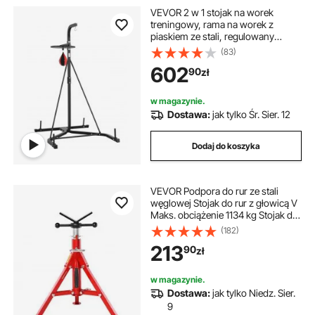
VEVOR 2 w 1 stojak na worek
treningowy, rama na worek z
piaskiem ze stali, regulowany
uchwyt na worek treningowy
(83)
(nośność 65 kg), stojak na sprzęt
602
90
zł
fitness, stojak na worek bokserski,
stojak na worek treningowy do
siłowni
w magazynie.
Dostawa:
jak tylko Śr. Sier. 12
Dodaj do koszyka
VEVOR Podpora do rur ze stali
węglowej Stojak do rur z głowicą V
Maks. obciążenie 1134 kg Stojak do
rur Wysokość regulowana od 61 do
(182)
107 cm Nogi składane do
213
90
zł
transportu Idealny do maszyn do
gwintowania Rowki rolkowe
w magazynie.
Dostawa:
jak tylko Niedz. Sier.
9