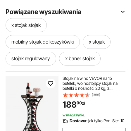
Powiązane wyszukiwania
x stojak stojak
mobilny stojak do koszykówki
x stojak
stojak regulowany
x baner stojak
stojak do jogi powietrznej
Stojak na wino VEVOR na 15
butelek, wolnostojący stojak na
butelki o nośności 20 kg, z
rower stojak treningowy
stojak 19
uchwytem na szklanki i drewnianą
(388)
półką, stojak na butelki wina do
188
90
zł
kuchni, piwniczki na wino, baru,
salonu, czarny
stojak na rower treningowy
w magazynie.
Dostawa:
jak tylko Pon. Sier. 10
stojak uniwersalny