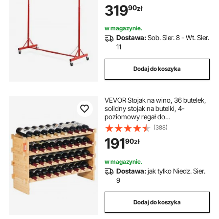
319
90
zł
stojak do suszenia lakieru z 8
hakami i 4 kółkami obrotowymi,
stojak do warsztatów
w magazynie.
samochodowych i garaży
Dostawa:
Sob. Sier. 8 - Wt. Sier.
11
Dodaj do koszyka
VEVOR Stojak na wino, 36 butelek,
solidny stojak na butelki, 4-
poziomowy regał do
przechowywania wykonany z
(388)
litego drewna bambusowego,
191
90
zł
wolnostojący stojak na wino, półki
antypoślizgowe do kuchni, baru i
piwnicy (kolor naturalny)
w magazynie.
Dostawa:
jak tylko Niedz. Sier.
9
Dodaj do koszyka