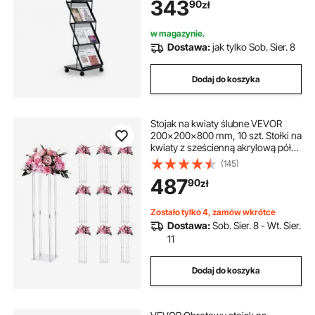
343
90
zł
podłogowy na targi, wystawy
biurowe, wystawy
w magazynie.
Dostawa:
jak tylko Sob. Sier. 8
Dodaj do koszyka
Stojak na kwiaty ślubne VEVOR
200x200x800 mm, 10 szt. Stołki na
kwiaty z sześcienną akrylową półką
i cylindryczną nogą, stojaki na
(145)
rośliny na wesela, imprezy,
487
90
zł
urodziny, do domu, jako dekoracja
stołu.
Zostało tylko 4, zamów wkrótce
Dostawa:
Sob. Sier. 8 - Wt. Sier.
11
Dodaj do koszyka