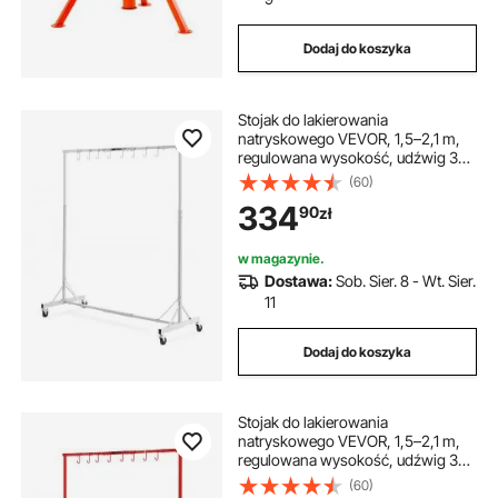
Dodaj do koszyka
Stojak do lakierowania
natryskowego VEVOR, 1,5–2,1 m,
regulowana wysokość, udźwig 30
kg, stojak do lakierowania
(60)
natryskowego samochodów,
334
90
zł
stojak do suszenia lakieru z 8
hakami i 4 kółkami obrotowymi,
stojak do warsztatów
w magazynie.
samochodowych i garaży
Dostawa:
Sob. Sier. 8 - Wt. Sier.
11
Dodaj do koszyka
Stojak do lakierowania
natryskowego VEVOR, 1,5–2,1 m,
regulowana wysokość, udźwig 30
kg, stojak do lakierowania
(60)
natryskowego samochodów,