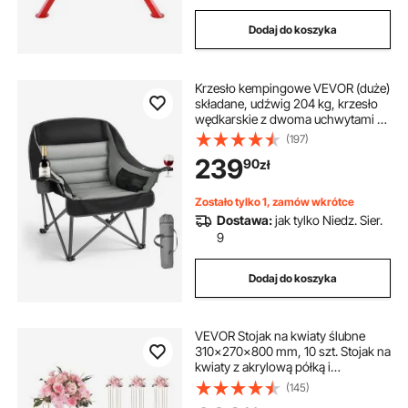
Dodaj do koszyka
Krzesło kempingowe VEVOR (duże)
składane, udźwig 204 kg, krzesło
wędkarskie z dwoma uchwytami na
napoje i kieliszki do wina, składane
(197)
krzesło do aktywności na świeżym
239
90
zł
powietrzu, wędkowania i
grillowania, czarno-szare, 1 szt.
Zostało tylko 1, zamów wkrótce
Dostawa:
jak tylko Niedz. Sier.
9
Dodaj do koszyka
VEVOR Stojak na kwiaty ślubne
310x270x800 mm, 10 szt. Stojak na
kwiaty z akrylową półką i
sześciokątnymi nogami, stojak na
(145)
rośliny na wesela, imprezy,