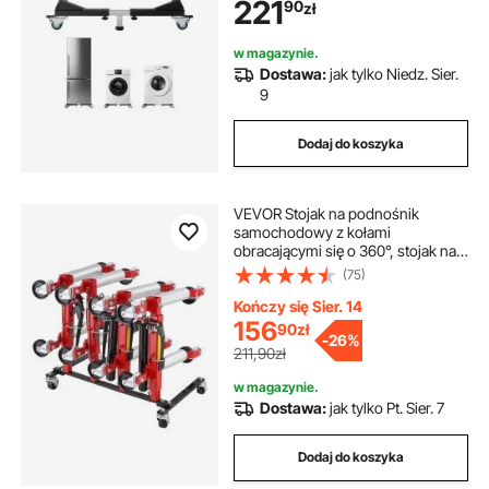
221
90
zł
pralki, lodówki i suszarki
w magazynie.
Dostawa:
jak tylko Niedz. Sier.
9
Dodaj do koszyka
VEVOR Stojak na podnośnik
samochodowy z kołami
obracającymi się o 360°, stojak na
podnośnik z grzechotką
(75)
hydrauliczną, stojak z uchwytem na
podnośnik, pojemność 4
Kończy się Sier. 14
podnośników
156
90
zł
-
26%
211,90zł
w magazynie.
Dostawa:
jak tylko Pt. Sier. 7
Dodaj do koszyka