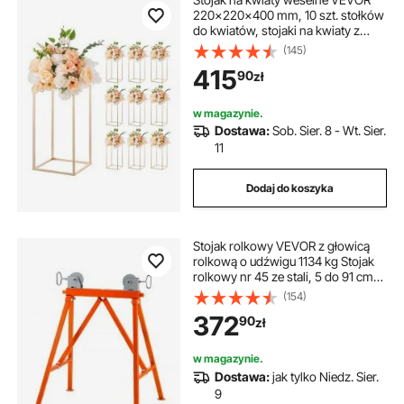
220x220x400 mm, 10 szt. stołków
do kwiatów, stojaki na kwiaty z
akrylową półką, złote prostokątne
(145)
stołki do roślin na wesela, imprezy,
415
90
zł
urodziny, stojaki do dekoracji stołu
w magazynie.
Dostawa:
Sob. Sier. 8 - Wt. Sier.
11
Dodaj do koszyka
Stojak rolkowy VEVOR z głowicą
rolkową o udźwigu 1134 kg Stojak
rolkowy nr 45 ze stali, 5 do 91 cm
Stojak podnośnikowy Stojak
(154)
roboczy Stojak montażowy Nadaje
372
90
zł
się do konserwacji rurociągów lub
budowy konstrukcji
w magazynie.
Dostawa:
jak tylko Niedz. Sier.
9