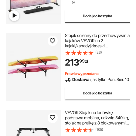
9
Dodaj do koszyka
Stojak ścienny do przechowywania
kajaków VEVOR na 2
kajaki/kanadyjki/deski
surfingowe/deski SUP/małe łodzie,
(23)
stojak na kajaki o udźwigu 90,7 kg,
213
99
zł
regulowany uchwyt na kajak do
garażu
Prawie wyprzedane
Dostawa:
jak tylko Pon. Sier. 10
Dodaj do koszyka
VEVOR Stojak na lodówkę,
podstawa mobilna, udźwig 540 kg,
stojak na pralkę z 8 blokowanymi
podwójnymi kołami i 4 hamulcami,
(185)
wózek transportowy 58-93 cm do