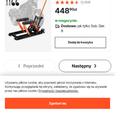
podnoszenia motocykli, stojak
(2,059)
montażowy do motocykli,
448
90
zł
regulowany w zakresie 120–385
mm, podnośnik do motocykli,
stojak do motocykli w garażu i na
w magazynie.
zewnątrz
Dostawa:
jak tylko Sob. Sier.
8
Dodaj do koszyka
Poprzedni
Następny
Używamy plików cookie, aby poprawić jakość korzystania z Internetu.
Kontynuując przeglądanie tej witryny, zakładamy, że zgadzasz się na używanie
Może Ci się spodobać
przez nas plików cookie i
Prywatność i bezpieczeństwo.
Nowy
Zgadzać się