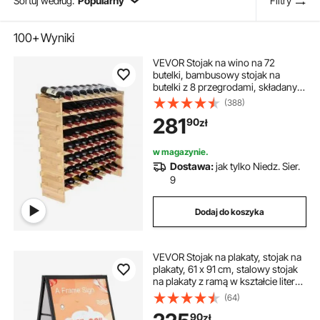
Sortuj według:
Popularny
Filtry
100+
Wyniki
VEVOR Stojak na wino na 72
butelki, bambusowy stojak na
butelki z 8 przegrodami, składany,
zabytkowy metalowy stojak na
(388)
wino do piwnicy, baru,
281
90
zł
pomieszczenia gospodarczego itp.
Uchwyt na butelki, udźwig 80 kg
w magazynie.
Dostawa:
jak tylko Niedz. Sier.
9
Dodaj do koszyka
VEVOR Stojak na plakaty, stojak na
plakaty, 61 x 91 cm, stalowy stojak
na plakaty z ramą w kształcie litery
A, stojak reklamowy do montażu na
(64)
chodniku w restauracjach, barach,
90
zł
kawiarniach, firmach itp.