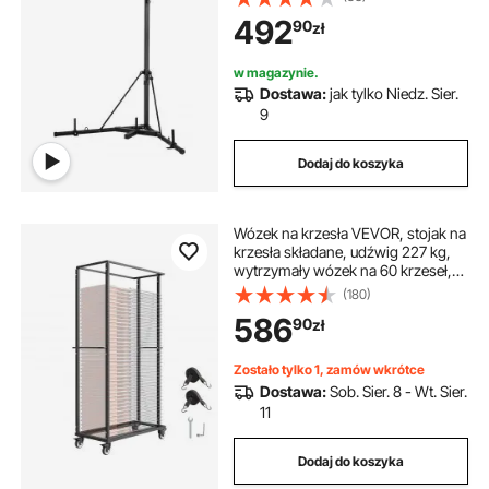
stojak na worki z piaskiem,
492
90
zł
regulowany na wysokość, z
podstawą obciążoną, sprzęt
treningowy na siłownię
w magazynie.
Dostawa:
jak tylko Niedz. Sier.
9
Dodaj do koszyka
Wózek na krzesła VEVOR, stojak na
krzesła składane, udźwig 227 kg,
wytrzymały wózek na 60 krzeseł,
metalowy stojak na krzesła z
(180)
kółkami obrotowymi i blokadą, na
586
90
zł
imprezy i do hoteli, matowa czerń
Zostało tylko 1, zamów wkrótce
Dostawa:
Sob. Sier. 8 - Wt. Sier.
11
Dodaj do koszyka