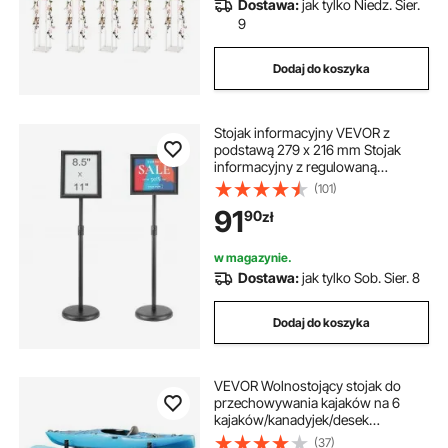
Dostawa:
jak tylko Niedz. Sier.
9
Dodaj do koszyka
Stojak informacyjny VEVOR z
podstawą 279 x 216 mm Stojak
informacyjny z regulowaną
wysokością 820-1250 mm Stojak
(101)
plakatowy, solidny stojak na szyldy
91
90
zł
wypełniony piaskiem lub wodą, do
ekspozycji, reklamy
w magazynie.
Dostawa:
jak tylko Sob. Sier. 8
Dodaj do koszyka
VEVOR Wolnostojący stojak do
przechowywania kajaków na 6
kajaków/kanadyjek/desek
surfingowych/desek do pływania
(37)