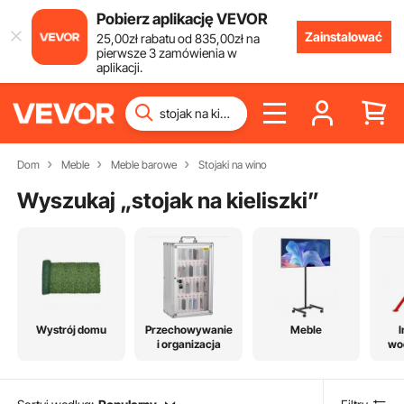
Pobierz aplikację VEVOR
Zainstalować
25
,00
zł
rabatu od
835
,00
zł
na
pierwsze 3 zamówienia w
aplikacji.
Dom
Meble
Meble barowe
Stojaki na wino
Wyszukaj „
stojak na kieliszki
”
Wystrój domu
Przechowywanie
Meble
I
i organizacja
wo