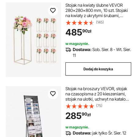
Stojak na kwiaty ślubne VEVOR
280x280x800 mm, 10 szt. Stojaki
na kwiaty z ukrytymi śrubami,
prostokątny stojak na rośliny na
(145)
wesela, imprezy, urodziny, do
485
90
zł
domu, jako dekoracja stołu.
w magazynie.
Dostawa:
Sob. Sier. 8 - Wt. Sier.
11
Dodaj do koszyka
Stojak na broszury VEVOR, stojak
na czasopisma z 20 kieszeniami,
stojak na ulotki, uchwyt na katalogi,
stojak metalowy pochyły, stojak na
(75)
książki, stojak podłogowy na targi,
285
90
zł
pokazy biurowe, wystawy, stojak
wystawowy
w magazynie.
Dostawa:
jak tylko Śr. Sier. 12