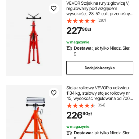
VEVOR Stojak na rury z głowicą V,
regulowany pod względem
wysokości, 28-52 cali, przenośny,
składany stojak na rury z głowicą V-
(297)
Fold-A-Jacks
227
90
zł
w magazynie.
Dostawa:
jak tylko Niedz. Sier.
9
Dodaj do koszyka
Stojak rolkowy VEVOR o udźwigu
1134 kg, stalowy stojak rolkowy nr
45, wysokość regulowana od 700
do 1320 mm, składany stojak,
(154)
podnośnik, stojak roboczy, stojak
226
90
zł
montażowy do piły stołowej,
strugarki, szlifierki
w magazynie.
Dostawa:
jak tylko Niedz. Sier.
9