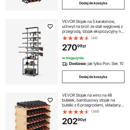
Dodaj do koszyka
drewniany stojak na drewno
VEVOR Stojak na 5 karabinów,
uchwyt na broń ze stali węglowej z
stojak metalowy
stojak do kół
przegrodą, stojak ekspozycyjny na
strzelby, broń długą, karabiny
(44)
myśliwskie, czarny
stojak aluminiowy
stojak do transportu
270
99
zł
w magazynie.
Dostawa:
jak tylko Pon. Sier. 10
Dodaj do koszyka
VEVOR Stojak na wino na 48
butelek, bambusowy stojak na
butelki z 6 przegrodami, składany,
zabytkowy metalowy stojak na
(388)
wino do piwnicy, baru,
202
90
zł
pomieszczenia gospodarczego itp.
Uchwyt na butelki, udźwig 60 kg