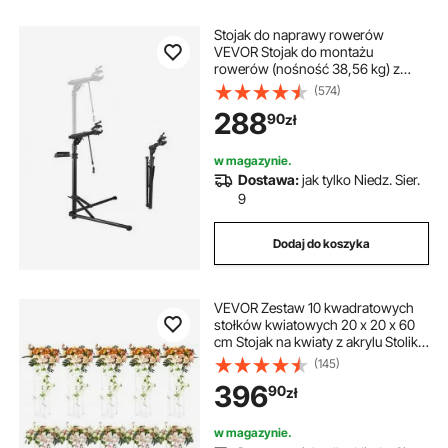
Stojak do naprawy rowerów
VEVOR Stojak do montażu
rowerów (nośność 38,56 kg) z
regulowaną wysokością w zakresie
(574)
1035–1630 mm i magnetyczną
288
90
zł
tacką na narzędzia, składany stojak
do konserwacji rowerów górskich i
szosowych
w magazynie.
Dostawa:
jak tylko Niedz. Sier.
9
Dodaj do koszyka
VEVOR Zestaw 10 kwadratowych
stołków kwiatowych 20 x 20 x 60
cm Stojak na kwiaty z akrylu Stolik
boczny Nowoczesny stojak na
(145)
kwiaty Stojak na rośliny z laminatu
396
90
zł
akrylowego Stojak na rośliny
Metalowy stojak do dekoracji
barów, hoteli, kawiarni
w magazynie.