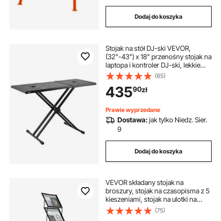
Dodaj do koszyka
Stojak na stół DJ-ski VEVOR,
(32"-43") x 18" przenośny stojak na
laptopa i kontroler DJ-ski, lekkie
biurko DJ-skie, stanowisko DJ-
(65)
skie, regulowany na wysokość
435
90
zł
stojak DJ-ski, składany stojak na
klawiaturę z podwójnym
krzyżakiem i blatem, stojak na
Prawie wyprzedane
mikser audio
Dostawa:
jak tylko Niedz. Sier.
9
Dodaj do koszyka
VEVOR składany stojak na
broszury, stojak na czasopisma z 5
kieszeniami, stojak na ulotki na
kółkach, uchwyt na katalogi, stojak
(75)
uchylny, stojak na książki, stojak