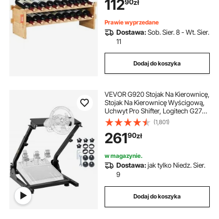
112
90
zł
wolnostojący stojak na wino, półki
antypoślizgowe do kuchni, baru i
piwnicy (kolor naturalny)
Prawie wyprzedane
Dostawa:
Sob. Sier. 8 - Wt. Sier.
11
Dodaj do koszyka
VEVOR G920 Stojak Na Kierownicę,
Stojak Na Kierownicę Wyścigową,
Uchwyt Pro Shifter, Logitech G27
G25 G29 G920 Pedały Nie Są W
(1,801)
Zestawie Stojak Na Kierownicę
261
90
zł
Wyścigową
w magazynie.
Dostawa:
jak tylko Niedz. Sier.
9
Dodaj do koszyka