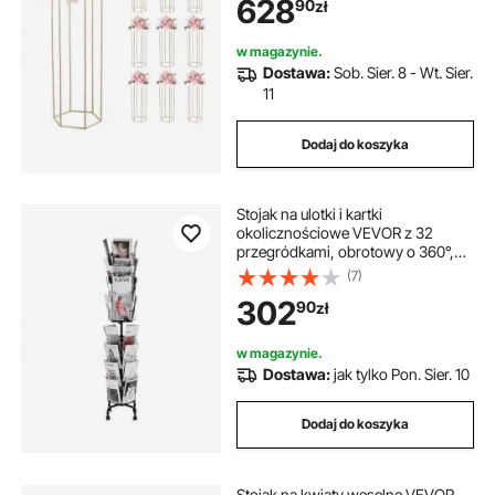
628
90
zł
urodziny, do domu, jako dekoracja
stołu, różowe złoto
w magazynie.
Dostawa:
Sob. Sier. 8 - Wt. Sier.
11
Dodaj do koszyka
Stojak na ulotki i kartki
okolicznościowe VEVOR z 32
przegródkami, obrotowy o 360°,
stojak na czasopisma z uchwytem
(7)
na szyld i 4 kółkami, stojak na ulotki
302
90
zł
na wystawy, do biur, na targi, stojak
na ulotki
w magazynie.
Dostawa:
jak tylko Pon. Sier. 10
Dodaj do koszyka
Stojak na kwiaty weselne VEVOR