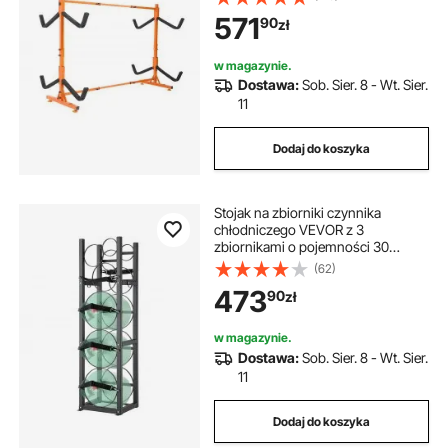
mm, wytrzymały stojak na kajaki,
571
90
zł
solidne haki do przechowywania
kajaków
w magazynie.
Dostawa:
Sob. Sier. 8 - Wt. Sier.
11
Dodaj do koszyka
Stojak na zbiorniki czynnika
chłodniczego VEVOR z 3
zbiornikami o pojemności 30
funtów i 3 dodatkowymi małymi
(62)
butlami, stojak na zbiorniki butli
473
90
zł
12,79 x 12,99 x 47,12 cala, stojak na
butle z czynnikiem chłodniczym i
uchwyty na freon, gazy, tlen
w magazynie.
Dostawa:
Sob. Sier. 8 - Wt. Sier.
11
Dodaj do koszyka