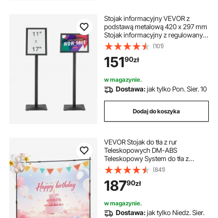
Stojak informacyjny VEVOR z
podstawą metalową 420 x 297 mm
Stojak informacyjny z regulowanym
kątem widzenia za pomocą
(101)
pokrętła Stojak plakatowy, solidny
151
90
zł
stojak podłogowy na szyldy, stojak
reklamowy
w magazynie.
Dostawa:
jak tylko Pon. Sier. 10
Dodaj do koszyka
VEVOR Stojak do tła z rur
Teleskopowych DM-ABS
Teleskopowy System do tła z
Możliwością Dostosowania 20 x 20
(841)
cm lub 20 x 25 cm, Stojak do tła z
187
90
zł
Aluminium Materiał na Imprezy
świąteczne
w magazynie.
Dostawa:
jak tylko Niedz. Sier.