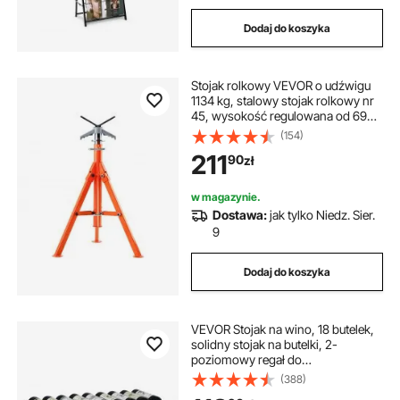
Dodaj do koszyka
Stojak rolkowy VEVOR o udźwigu
1134 kg, stalowy stojak rolkowy nr
45, wysokość regulowana od 690
do 1320, składany stojak,
(154)
podnośnik, stojak roboczy, stojak
211
90
zł
montażowy do piły stołowej,
strugarki, szlifierki
w magazynie.
Dostawa:
jak tylko Niedz. Sier.
9
Dodaj do koszyka
VEVOR Stojak na wino, 18 butelek,
solidny stojak na butelki, 2-
poziomowy regał do
przechowywania wykonany z
(388)
litego drewna bambusowego,