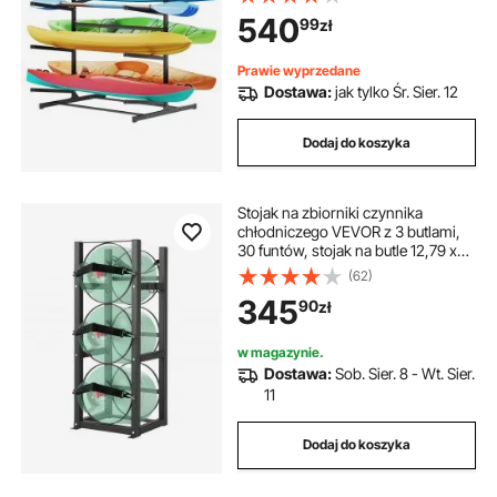
na stojąco, stojak na kajaki do
540
99
zł
użytku na zewnątrz i wewnątrz,
wytrzymały, regulowany uchwyt na
kajak o udźwigu 180 kg
Prawie wyprzedane
Dostawa:
jak tylko Śr. Sier. 12
Dodaj do koszyka
Stojak na zbiorniki czynnika
chłodniczego VEVOR z 3 butlami,
30 funtów, stojak na butle 12,79 x
12,99 x 33,07 cala, stojak na butle z
(62)
czynnikiem chłodniczym, stojaki na
345
90
zł
butle gazowe i uchwyty na freon,
gazy, tlen, tlenki
w magazynie.
Dostawa:
Sob. Sier. 8 - Wt. Sier.
11
Dodaj do koszyka