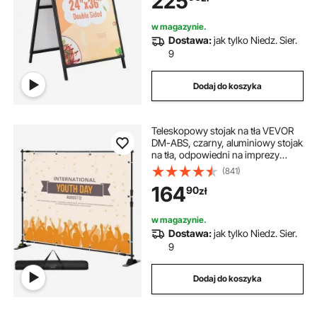
225
w magazynie.
Dostawa:
jak tylko Niedz. Sier.
9
Dodaj do koszyka
Teleskopowy stojak na tła VEVOR
DM-ABS, czarny, aluminiowy stojak
na tła, odpowiedni na imprezy
świąteczne, wieczorne przyjęcia,
(841)
reklamę
164
90
zł
w magazynie.
Dostawa:
jak tylko Niedz. Sier.
9
Dodaj do koszyka