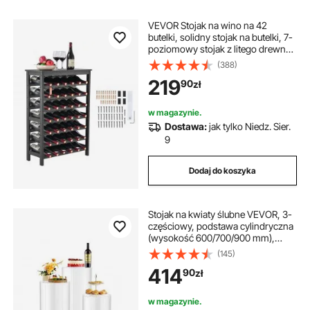
VEVOR Stojak na wino na 42
butelki, solidny stojak na butelki, 7-
poziomowy stojak z litego drewna
bambusowego, wolnostojący
(388)
stojak na wino, półki
219
90
zł
antypoślizgowe do kuchni, baru i
piwnicy (czarny)
w magazynie.
Dostawa:
jak tylko Niedz. Sier.
9
Dodaj do koszyka
Stojak na kwiaty ślubne VEVOR, 3-
częściowy, podstawa cylindryczna
(wysokość 600/700/900 mm),
przezroczysta podstawa z
(145)
pokrywką akrylową, stojaki
414
90
zł
cylindryczne na wesela, imprezy,
urodziny i jako dekoracja
w magazynie.