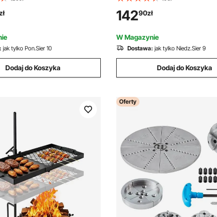
yjny stojak na narzędzia
przenośny bęben z uchwytem
142
zł
90
zł
16 gniazd 18 haczyków
obrotowy uchwyt, do transpor
 narzędzia ogrodowe Uchwyt
różnych warunkach
ie
W Magazynie
:
jak tylko Pon.Sier 10
Dostawa:
jak tylko Niedz.Sier 9
Dodaj do Koszyka
Dodaj do Koszyka
Oferty