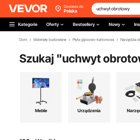
Dostawa do
Polska
Kategorie
Oferty
Bestsellery
Nowy
Ins
Dom
Materiały budowlane
Płyta gipsowo-kartonowa
Narzędzia 
Szukaj "
uchwyt obrot
Meble
Urządzenia
Narzę