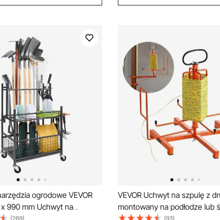
 narzędzia ogrodowe VEVOR
VEVOR Uchwyt na szpulę z dr
 x 990 mm Uchwyt na
montowany na podłodze lub ś
Organizer ze stali węglowej
(45/22,7 kg), podajnik szpul z
(269)
(93)