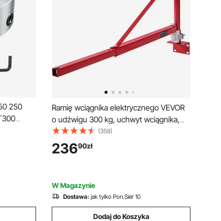
50 250
Ramię wciągnika elektrycznego VEVOR
T300
o udźwigu 300 kg, uchwyt wciągnika,
y Zakres
ramię obrotowe z prętem, stalowa rama
(358)
t
wciągnika, obrotowy 180°, ramię
236
90
zł
C φ80 mm
wciągnika rusztowania, ramię wciągnika
entrujący
do warsztatu i garażu
W Magazynie
Dostawa:
jak tylko Pon.Sier 10
Dodaj do Koszyka