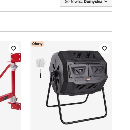
Sortować:
Domyślna
Oferty