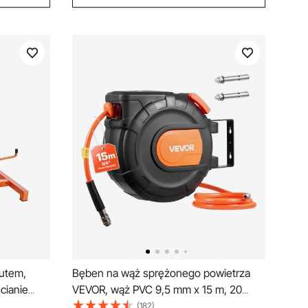
utem,
Bęben na wąż sprężonego powietrza
cianie
VEVOR, wąż PVC 9,5 mm x 15 m, 20
 drutem,
barów, zamknięty bęben na wąż z
(182)