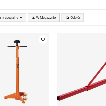
rty specjalne
W Magazynie
Odbiór