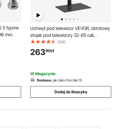
5 5 typów
Uchwyt pod telewizor VEVOR, obrotowy
φ96 mm
stojak pod telewizory 32-65 cali,
wania 32-
regulowany na wysokość, przenośny
(292)
hwytu M33
stojak podłogowy z podstawą ze szkła
263
90
zł
hwyt
hartowanego do sypialni i salonu, czarny
W Magazynie
Dostawa:
jak tylko Pon.Sier 10
Dodaj do Koszyka