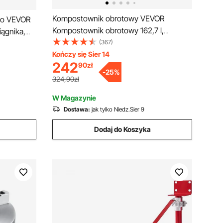
Kompostownik obrotowy VEVOR
go VEVOR
Kompostownik obrotowy 162,7 l,
ągnika,
kompostownik bębnowy, kompostownik
(367)
lowa rama
obrotowy dwukomorowy, 735 x 625 x
Kończy się Sier 14
ik
242
90
zł
955 mm, 50 kg, pojemnik na kompost
nika, ramię
-
25
%
ogrodowy o nośności 50 kg, w tym
żu
324,90zł
rękawice
W Magazynie
Dostawa:
jak tylko Niedz.Sier 9
Dodaj do Koszyka