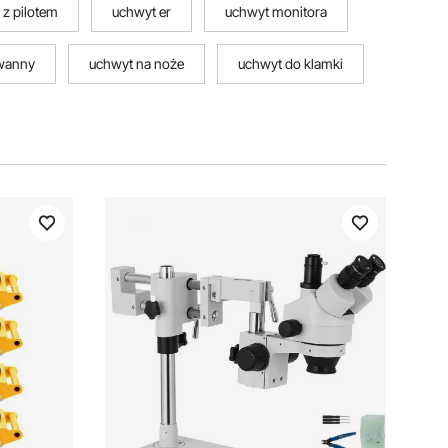
 z pilotem
uchwyt er
uchwyt monitora
wanny
uchwyt na noże
uchwyt do klamki