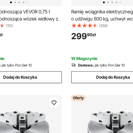
odnosząca VEVOR 0,75 t
Ramię wciągnika elektryczne
odnosząca wózek widłowy z
o udźwigu 600 kg, uchwyt wci
ą podnoszenia 975-1915 mm,
ramię obrotowe z prętem, sta
(112)
(358)
uchwyt łożyskowy,
wciągnika, obrotowy podnośn
299
zł
90
zł
jąca śruba gwintowana, dwa
rusztowania 180°, ramię wciąg
ementy pojazdu podporowego
wciągnika do warsztatu i gara
ie
W Magazynie
:
jak tylko Pon.Sier 10
Dostawa:
jak tylko Pon.Sier 10
Dodaj do Koszyka
Dodaj do Koszyka
Oferty