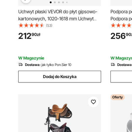
Uchwyt płaski VEVOR do płyt gipsowo-
Podpora p
kartonowych, 1020-1618 mm Uchwyt
Podpora p
płaski z anodowanego aluminium, 5
wysokości
(53)
sekcji o regulowanej długości, uchwyt
obrotowy 
212
256
90
zł
90
antypoślizgowy i malowanie 360°
samobloku
koła i el
W Magazynie
W Magazyn
Dostawa:
jak tylko Pon.Sier 10
Dostawa
Dodaj do Koszyka
Oferty