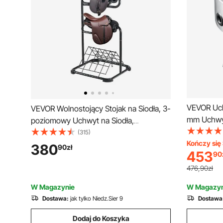
VEVOR Uch
VEVOR Wolnostojący Stojak na Siodła, 3-
mm Uchwy
poziomowy Uchwyt na Siodła,
Materiał 
Wytrzymały Uchwyt na Koce Siodłowe,
(315)
mocowani
Kończy się 
Zdejmowany i Obrotowy, Uchwyt na
380
90
zł
453
90
trójszczę
Siodła Angielskie i Westernowe do
Otwór Uch
Organizacji Pomieszczenia na Sprzęt
476,90zł
Kołowy
W Magazynie
W Magazyn
Dostawa:
jak tylko Niedz.Sier 9
Dostawa
Dodaj do Koszyka