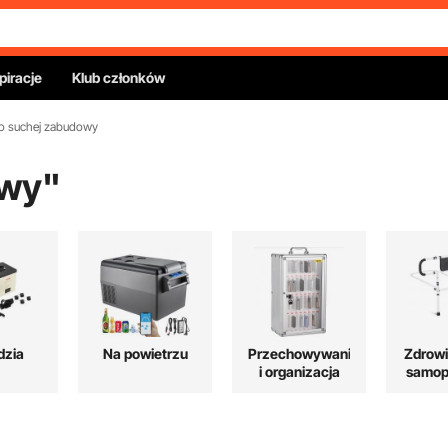
piracje
Klub członków
do suchej zabudowy
owy
"
dzia
Na powietrzu
Przechowywanie
Zdrowi
i organizacja
samop