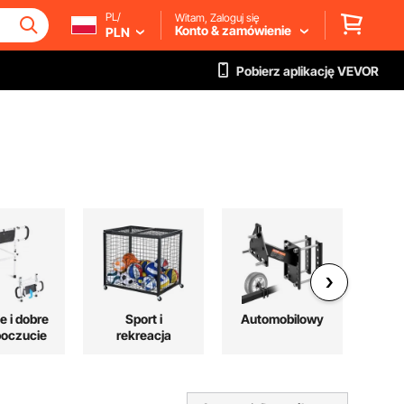
PL/
Witam, Zaloguj się
Konto & zamówienie
PLN
Pobierz aplikację VEVOR
e i dobre
Sport i
Automobilowy
Og
oczucie
rekreacja
wen
ch