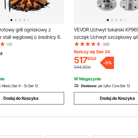
otowy grill ogniskowy z
VEVOR Uchwyt tokarski KP96
 stali węglowej o średnicy 61
szczęk Uchwyt szczękowy 
wy grill z regulacją wysokości
wykonany z 45# Zakres moco
(31)
(88)
akiem, obrotowy grill
70 mm Gwint wewnętrzny uc
Kończy się Sier 24
zł
517
90
zł
y na otwarty ogień,
x 3,5 TPI Uchwyt tokarski Uc
-
5
%
y i ogrodowy, czarny
tokarski
544,90zł
ie
W Magazynie
:
Niedz.Sier 9 - Śr.Sier 12
Dostawa:
jak tylko Czw.Sier 13
Dodaj do Koszyka
Dodaj do Koszyka