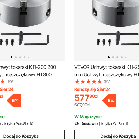
wyt tokarski K11-200 200
VEVOR Uchwyt tokarski K11-2
t trójszczękowy HT300
mm Uchwyt trójszczękowy H
Uchwyt trójszczękowy Zakres
Materiał Uchwyt trójszczękow
(198)
(198)
a 4-200 mm Uchwyt
mocowania 6-250 mm Uchwy
Sier 24
Kończy się Sier 24
577
zł
90
zł
kowy, 20Cr, ≥53HRC φ65 mm
trójszczękowy, 20Cr, ≥53HR
-
5
%
-
5
%
wyt tokarski samocentrujący
Otwór Uchwyt tokarski samoc
607,90zł
ie
W Magazynie
:
jak tylko Pon.Sier 10
Dostawa:
jak tylko Wt.Sier 11
Dodaj do Koszyka
Dodaj do Koszyka