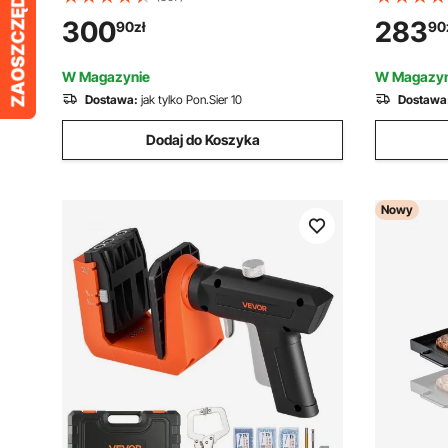
obrotowy dwukomorowy 785 x 605 x
Wielofunkc
300
283
90
zł
90
795 mm, 40 kg Nośny pojemnik na
ogrodowe 
kompost ogrodowy z rękawicami
Uchwyt na
W Magazynie
W Magazyn
na miotłę
Dostawa:
jak tylko Pon.Sier 10
Dostawa
Dodaj do Koszyka
Nowy