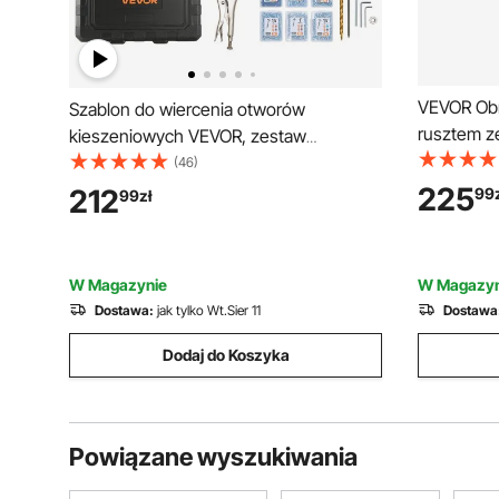
VEVOR Obr
Szablon do wiercenia otworów
rusztem ze
kieszeniowych VEVOR, zestaw
cm, obroto
szablonów do wiercenia otworów
(46)
360° i stoj
kieszeniowych, 12,7, 19, 38,1 mm,
225
212
99
99
zł
zewnętrzn
uchwyt obrotowy 360°, 260 śrub, zacisk
kempingow
C, pierścień blokujący, wiertła, łatwe
zaciskanie i regulacja, do obróbki
W Magazynie
W Magazyn
drewna
Dostawa:
jak tylko Wt.Sier 11
Dostawa
Dodaj do Koszyka
Powiązane wyszukiwania