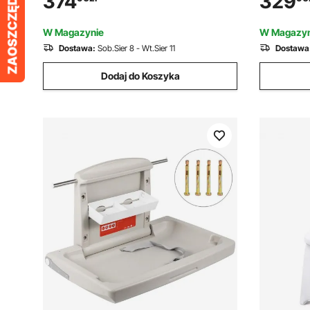
374
329
prania, rę
W Magazynie
W Magazyn
Dostawa:
Sob.Sier 8 - Wt.Sier 11
Dostawa
Dodaj do Koszyka