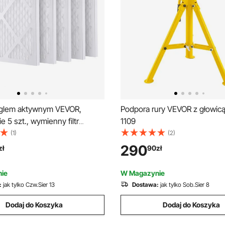
węglem aktywnym VEVOR,
Podpora rury VEVOR z głowicą
 5 szt., wymienny filtr
1109
40 x 40 cm, filtry o wysokiej
(1)
(2)
i poziomu 1, kompatybilne z
290
zł
90
zł
 oczyszczaczem powietrza
rzęt do usuwania szkód
ie
W Magazynie
nych przez wodę
:
jak tylko Czw.Sier 13
Dostawa:
jak tylko Sob.Sier 8
Dodaj do Koszyka
Dodaj do Koszyka