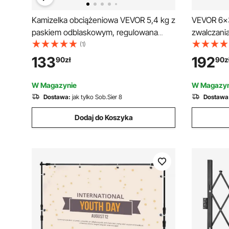
Kamizelka obciążeniowa VEVOR 5,4 kg z
VEVOR 6x3
paskiem odblaskowym, regulowana
zwalczani
klamra, kamizelka z obciążeniem dla
włóknina 
(1)
mężczyzn i kobiet, sprzęt treningowy do
włóknina 
133
192
90
zł
90
z
treningu siłowego, biegania, fitnessu i
rozdarcia
odchudzania
W Magazynie
W Magazyn
Dostawa:
jak tylko Sob.Sier 8
Dostawa
Dodaj do Koszyka