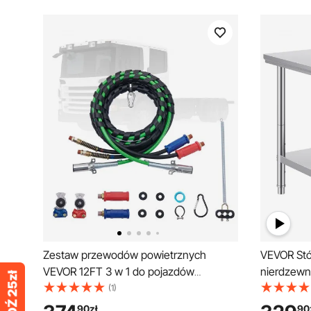
Zestaw przewodów powietrznych
VEVOR Stó
VEVOR 12FT 3 w 1 do pojazdów
nierdzewn
ciężarowych. 2 uchwyty do rąk
przygotow
(1)
przygotow
90
zł
90