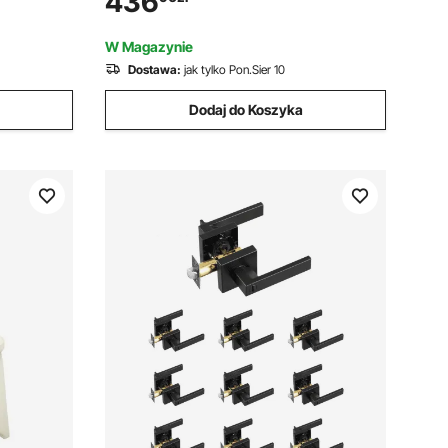
436
tli
170 mm, obrotowy hak podnośnika
wózka widłowego, osprzęt do dźwigu
W Magazynie
mobilnego
Dostawa:
jak tylko Pon.Sier 10
Dodaj do Koszyka