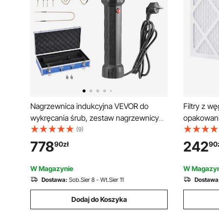
Nagrzewnica indukcyjna VEVOR do
Filtry z 
wykręcania śrub, zestaw nagrzewnicy
opakowanie
indukcyjnej magnetycznej 1100 W,
powietrza 
(9)
nagrzewnica do wykręcania
wydajnośc
778
242
90
zł
90
zardzewiałych śrub, narzędzia do
BlueDri i
naprawy w warsztacie samochodowym
VEVOR, sp
W Magazynie
W Magazyn
z 10 cewkami
wyrządzo
Dostawa:
Sob.Sier 8 - Wt.Sier 11
Dostawa
Dodaj do Koszyka