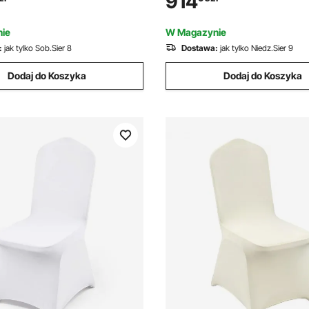
914
kodzieła, garażowania itp.
paintballa, karabinków PCP i bu
nurkowych
ie
W Magazynie
:
jak tylko Sob.Sier 8
Dostawa:
jak tylko Niedz.Sier 9
Dodaj do Koszyka
Dodaj do Koszyka