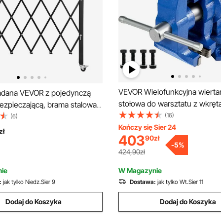
VEVOR Wielofunkcyjna wierta
adana VEVOR z pojedynczą
stołowa do warsztatu z wkręt
ezpieczającą, brama stalowa
(16)
ająca, elastyczna,
(6)
Kończy się Sier 24
lna brama zabezpieczająca,
zł
403
90
zł
lokadą 360°, brama nożycowa
-
5
%
424,90zł
ie
W Magazynie
:
jak tylko Niedz.Sier 9
Dostawa:
jak tylko Wt.Sier 11
Dodaj do Koszyka
Dodaj do Koszyka