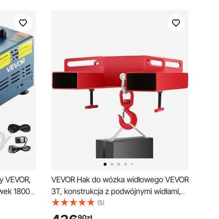
y VEVOR,
VEVOR Hak do wózka widłowego VEVOR
ówek 1800
3T, konstrukcja z podwójnymi widłami,
ównywanie
3000 kg, hak do podnoszenia wózka
(5)
trówek do
widłowego, stal węglowa, 530 x 530 x
90
zł