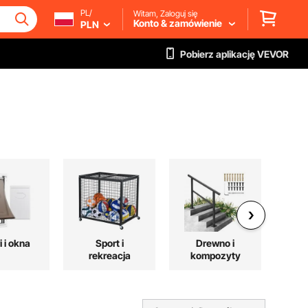
PL/
Witam, Zaloguj się
Konto & zamówienie
PLN
Pobierz aplikację VEVOR
 i okna
Sport i
Drewno i
rekreacja
kompozyty