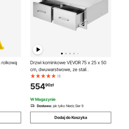
 rolkową
Drzwi kominkowe VEVOR 75 x 25 x 50
cm, dwuwarstwowe, ze stali
nierdzewnej, drzwi do grilla, pionowe, do
(1)
wyspy grillowej
554
90
zł
W Magazynie
Dostawa:
jak tylko Niedz.Sier 9
Dodaj do Koszyka