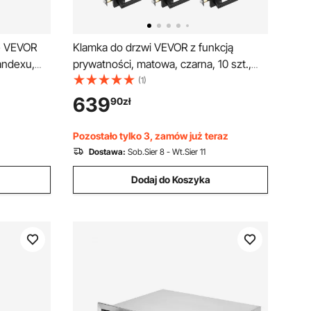
e VEVOR
Klamka do drzwi VEVOR z funkcją
andexu,
prywatności, matowa, czarna, 10 szt.,
dające się
lewo- lub prawostronna, odwracalna, z
(1)
blokadą, obrót o 45°, kwadratowe
639
90
zł
kowanie
okucia do drzwi do sypialni i łazienki
Pozostało tylko 3, zamów już teraz
Dostawa:
Sob.Sier 8 - Wt.Sier 11
Dodaj do Koszyka