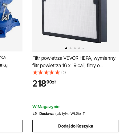
rka
Filtr powietrza VEVOR HEPA, wymienny
arką
filtr powietrza 16 x 19 cali, filtry o
wysokiej wydajności poziomu 3,
(2)
kompatybilny z oczyszczaczami
218
90
zł
powietrza BlueDri i VEVOR,
oczyszczaczami powietrza, sprzętem do
usuwania szkód spowodowanych wodą
W Magazynie
Dostawa:
jak tylko Wt.Sier 11
Dodaj do Koszyka