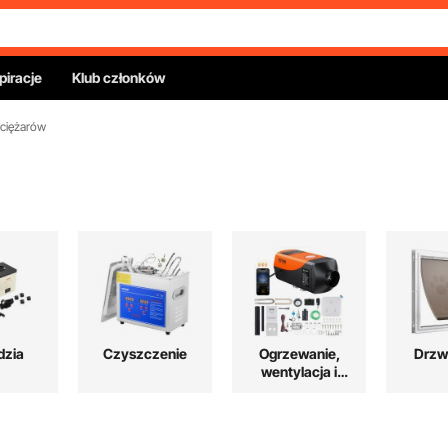
piracje
Klub członków
 ciężarów
dzia
Czyszczenie
Ogrzewanie,
Drzwi
wentylacja i
chłodzenie