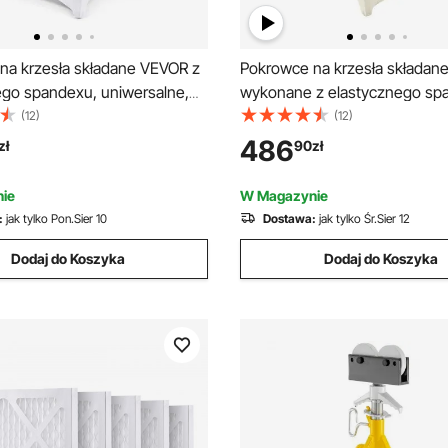
na krzesła składane VEVOR z
Pokrowce na krzesła składan
ego spandexu, uniwersalne,
wykonane z elastycznego sp
 i nadające się do prania, na
uniwersalne, zdejmowane i na
(12)
(12)
ięta, imprezy, do jadalni
do prania, na wesela, imprezy,
486
zł
90
zł
e 100 sztuk, białe)
uroczystości, do jadalni (opa
100 sztuk, beżowe)
ie
W Magazynie
:
jak tylko Pon.Sier 10
Dostawa:
jak tylko Śr.Sier 12
Dodaj do Koszyka
Dodaj do Koszyka