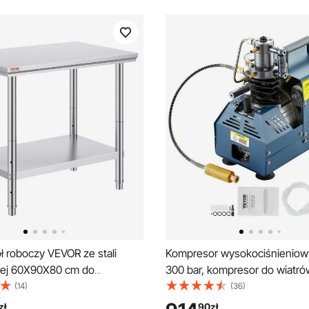
ł roboczy VEVOR ze stali
Kompresor wysokociśnieniow
ej 60X90X80 cm do
300 bar, kompresor do wiatr
ywania posiłków do
W, 220 V, automatyczne wyr
(14)
(36)
ywania posiłków, szycia,
ciśnienia, odpowiedni do wia
zł
90
zł