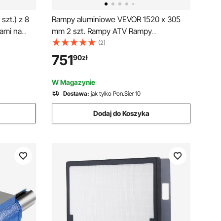
szt.) z 8
Rampy aluminiowe VEVOR 1520 x 305
ami na
mm 2 szt. Rampy ATV Rampy
tali
załadunkowe 2722 kg Nośność do 406
(2)
wą na
mm Wysokość załadunku
751
90
zł
W Magazynie
Dostawa:
jak tylko Pon.Sier 10
Dodaj do Koszyka