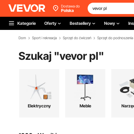
Dostawa do
Polska
Kategorie
Oferty
Bestsellery
Nowy
Ins
Dom
Sport i rekreacja
Sprzęt do ćwiczeń
Sprzęt do podnoszenia
Szukaj "
vevor pl
"
Elektryczny
Meble
Narzę