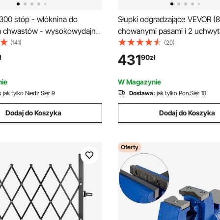
00 stóp - włóknina do
Słupki odgradzające VEVOR (8 
a chwastów - wysokowydajna
chowanymi pasami i 2 uchwyt
do zwalczania chwastów -
znaki, słupki odgradzające ze s
(141)
(20)
ogrodowa odporna na
węglowej z wymienną podsta
431
ł
90
zł
wystawy
ie
W Magazynie
:
jak tylko Niedz.Sier 9
Dostawa:
jak tylko Pon.Sier 10
Dodaj do Koszyka
Dodaj do Koszyka
Oferty