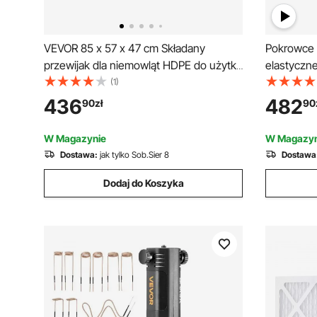
VEVOR 85 x 57 x 47 cm Składany
Pokrowce 
przewijak dla niemowląt HDPE do użytku
elastyczn
biznesowego i prywatnego
zdejmowane
(1)
wesela, św
436
482
90
zł
90
(opakowani
W Magazynie
W Magazyn
Dostawa:
jak tylko Sob.Sier 8
Dostawa
Dodaj do Koszyka