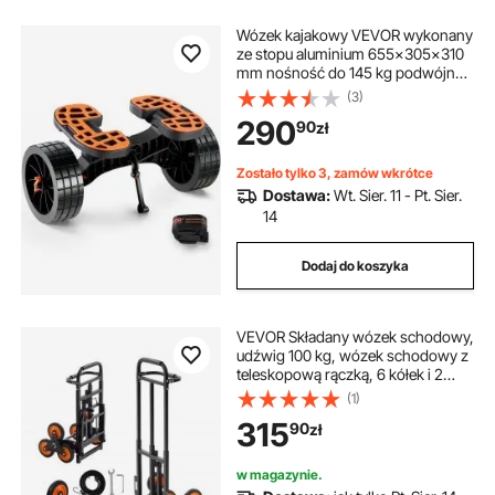
Wózek kajakowy VEVOR wykonany
ze stopu aluminium 655x305x310
mm nośność do 145 kg podwójny
pas projekt akcesoria do wózka na
(3)
łódź wózek do transportu kajaka
290
90
zł
kajaka wózek do transportu łodzi
wózek surfingowy przyczepa do
łodzi składana łódź
Zostało tylko 3, zamów wkrótce
Dostawa:
Wt. Sier. 11 - Pt. Sier.
14
Dodaj do koszyka
VEVOR Składany wózek schodowy,
udźwig 100 kg, wózek schodowy z
teleskopową rączką, 6 kółek i 2
pasami napinającymi, wózek
(1)
transportowy, wózek schodowy,
315
90
zł
wózek ręczny do układania w stosy
do użytku domowego, na zakupy i
do przechowywania
w magazynie.