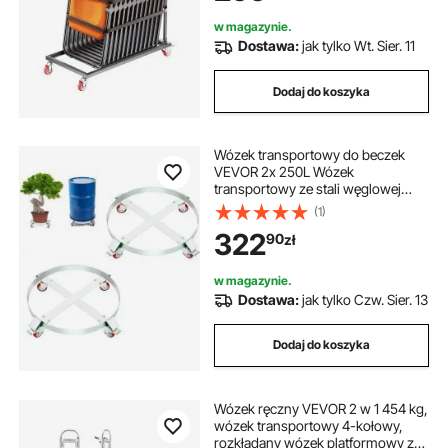
krzesło, matowa czerń
w magazynie.
Dostawa:
jak tylko Wt. Sier. 11
Dodaj do koszyka
Wózek transportowy do beczek
VEVOR 2x 250L Wózek
transportowy ze stali węglowej
Średnica wewnętrzna Ø 607 mm
(1)
Wózek do beczek z 4
322
90
zł
uniwersalnymi kołami z hamulcami
Wózek transportowy do transportu
beczek o wadze do 454 kg
w magazynie.
Dostawa:
jak tylko Czw. Sier. 13
Dodaj do koszyka
Wózek ręczny VEVOR 2 w 1 454 kg,
wózek transportowy 4-kołowy,
rozkładany wózek platformowy z