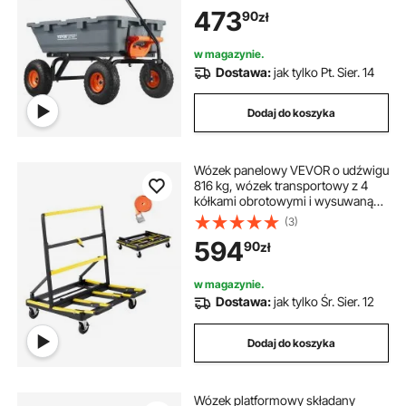
2 w 1, wielofunkcyjna taczka o
473
90
zł
udźwigu 360 kg, opony o
szerokości 255 mm
w magazynie.
Dostawa:
jak tylko Pt. Sier. 14
Dodaj do koszyka
Wózek panelowy VEVOR o udźwigu
816 kg, wózek transportowy z 4
kółkami obrotowymi i wysuwaną
platformą załadunkową, składany
(3)
wózek panelowy z pasem
594
90
zł
mocującym do transportu sklejki,
płyt gipsowo-kartonowych i szkła
w magazynie.
Dostawa:
jak tylko Śr. Sier. 12
Dodaj do koszyka
Wózek platformowy składany