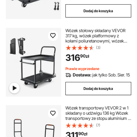
Dodaj do koszyka
Wózek stołowy składany VEVOR
317 kg, wózek platformowy z
kołami poliuretanowymi, wózek
narzędziowy, wózek warsztatowy,
(3)
wózek materiałowy, wózek
316
90
zł
transportowy z 2 półkami, do
magazynu, garażu, warsztatu,
biura, 730x470x820 mm
Prawie wyprzedane
Dostawa:
jak tylko Sob. Sier. 15
Dodaj do koszyka
Wózek transportowy VEVOR 2 w 1
składany o udźwigu 136 kg Wózek
transportowy ze stopu aluminium i
stali węglowej ⇋ Wózek
(7)
platformowy do załadunku i
311
90
zł
transportu wewnątrz i na zewnątrz