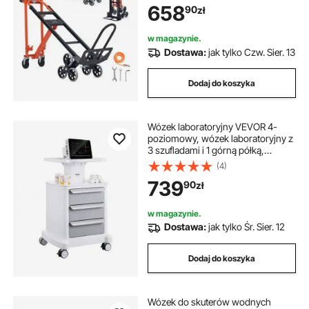
658
90
zł
kółkami, wózek transportowy do
wspinania się po schodach, wózek
do układania w stosy, wózek do
w magazynie.
wspinania się po schodach,
Dostawa:
jak tylko Czw. Sier. 13
pomarańczowy i srebrny
Dodaj do koszyka
Wózek laboratoryjny VEVOR 4-
poziomowy, wózek laboratoryjny z
3 szufladami i 1 górną półką,
mobilny wózek medyczny
(4)
wykonany z tworzywa ABS, wózek
739
90
zł
laboratoryjny na kółkach z 4
cichymi kółkami do laboratorium,
kliniki, szpitala, salonu, biały
w magazynie.
Dostawa:
jak tylko Śr. Sier. 12
Dodaj do koszyka
Wózek do skuterów wodnych