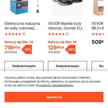
Elektryczna maszyna
VEVOR Męskie buty
VEVOR Sz
do waty cukrowej
robocze, rozmiar EU
98,5x40x
VEVOR, 1 kW,
46, buty robocze z
Szafa dzi
(1)
(1)
komercyjna maszyna
wyściełanymi noskami,
lustrem, 
509
99
z
do waty cukrowej z
buty robocze, trampki
ubrania i 
Kończy się Sier. 14
Kończy się Sier. 14
pokrywą, misa ze stali
ochronne, do
Garderoba
718
129
90
zł
90
zł
-
14%
-
24%
nierdzewnej, miarka do
przemysłu i
materiał
831
,90
zł
170
,90
zł
cukru, szuflada, na
budownictwa, czarne
szufladam
urodziny dzieci i
dziewczy
przyjęcia rodzinne,
dziecięca
Dodaj do koszyka
Dodaj do koszyka
Dodaj
kolor niebieski
Sypialnia
naturalne
Używamy plików cookie, aby poprawić jakość korzystania z Internetu.
Kontynuując przeglądanie tej witryny, zakładamy, że zgadzasz się na używanie
Zalecane wyszukiwania
przez nas plików cookie i
Prywatność i bezpieczeństwo.
Zgadzać się
wózek na
na kółkach
ręczny wózek
wóz