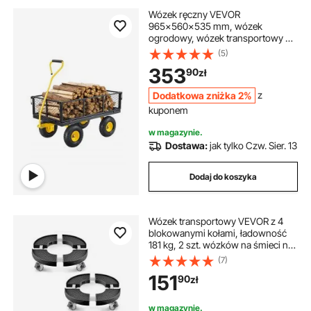
Wózek ręczny VEVOR
965x560x535 mm, wózek
ogrodowy, wózek transportowy na
kółkach, wózek narzędziowy z
(5)
oponami i zdejmowanymi bokami z
353
90
zł
siatki (możliwość przekształcenia w
platformę) oraz rączką obracaną o
Dodatkowa zniżka 2%
z
180°
kuponem
w magazynie.
Dostawa:
jak tylko Czw. Sier. 13
Dodaj do koszyka
Wózek transportowy VEVOR z 4
blokowanymi kołami, ładowność
181 kg, 2 szt. wózków na śmieci na
kółkach 380-580 mm, regulowany,
(7)
wózek transportowy,
151
90
zł
wielofunkcyjny, czarny
w magazynie.