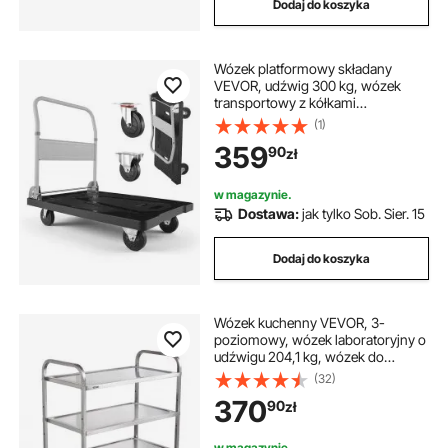
Dodaj do koszyka
Wózek platformowy składany
VEVOR, udźwig 300 kg, wózek
transportowy z kółkami
obrotowymi, wózek ręczny z
(1)
antypoślizgową powierzchnią
359
90
zł
ładunkową, składany wózek
transportowy ułatwiający
przechowywanie, wózek na
w magazynie.
kółkach 895 x 595 x 850 mm
Dostawa:
jak tylko Sob. Sier. 15
Dodaj do koszyka
Wózek kuchenny VEVOR, 3-
poziomowy, wózek laboratoryjny o
udźwigu 204,1 kg, wózek do
serwowania ze stali nierdzewnej,
(32)
wózek do sprzątania, wózek
370
90
zł
transportowy, wózek magazynowy
na kółkach z 6 hakami, do użytku
wewnątrz i na zewnątrz, srebrny
w magazynie.