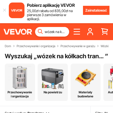
Pobierz aplikację VEVOR
Zainstalować
25
,00
zł
rabatu od
835
,00
zł
na
pierwsze 3 zamówienia w
aplikacji.
Dom
Przechowywanie i organizacja
Przechowywanie w garażu
Wózki
Wyszukaj „
wózek na kółkach transportowy
”
Przechowywanie
Na powietrzu
Materiały
Au
i organizacja
budowlane