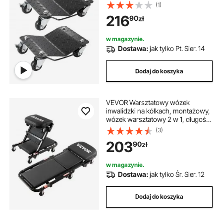
ratunkowy, 4-kołowy wózek do
(1)
transportu opon, wytrzymały,
216
90
zł
mobilny wózek, stalowy uchwyt na
opony, odpowiedni do
samochodów, motocykli, pickupów
w magazynie.
itp.
Dostawa:
jak tylko Pt. Sier. 14
Dodaj do koszyka
VEVOR Warsztatowy wózek
inwalidzki na kółkach, montażowy,
wózek warsztatowy 2 w 1, długość
1016 mm, wózek inwalidzki
(3)
mechaniczny składany na kółkach
203
90
zł
z 6 uniwersalnymi kółkami,
wyściełane siedzisko, do garażu
w magazynie.
Dostawa:
jak tylko Śr. Sier. 12
Dodaj do koszyka