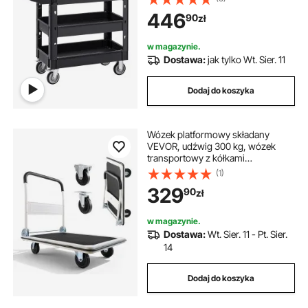
wózek platformowy 500 kg
taczka wózek
polipropylenu Wózek
446
90
zł
wielofunkcyjny z 3 przegrodami
Wózek kuchenny z kółkami
obrotowymi Wózek wnękowy
w magazynie.
Wózek warsztatowy Wózek
Dostawa:
jak tylko Wt. Sier. 11
serwisowy
Dodaj do koszyka
Wózek platformowy składany
VEVOR, udźwig 300 kg, wózek
transportowy z kółkami
obrotowymi, wózek ręczny z
(1)
powłoką antypoślizgową na
329
90
zł
powierzchni ładunkowej, pomoc w
transporcie ułatwiająca
przechowywanie, wózek na
w magazynie.
kółkach 900 x 610 x 870 mm
Dostawa:
Wt. Sier. 11 - Pt. Sier.
14
Dodaj do koszyka