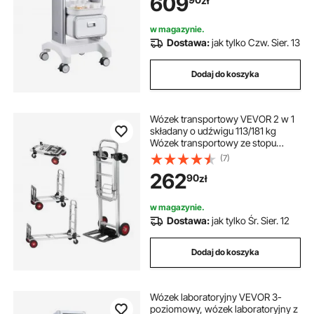
609
zł
laboratoryjny na kółkach z 4
cichymi kółkami do laboratorium,
kliniki, szpitala, salonu, biały
w magazynie.
Dostawa:
jak tylko Czw. Sier. 13
Dodaj do koszyka
Wózek transportowy VEVOR 2 w 1
składany o udźwigu 113/181 kg
Wózek transportowy ze stopu
aluminium i stali węglowej ⇋ Wózek
(7)
platformowy do załadunku i
262
90
zł
transportu wewnątrz i na zewnątrz
w magazynie.
Dostawa:
jak tylko Śr. Sier. 12
Dodaj do koszyka
Wózek laboratoryjny VEVOR 3-
poziomowy, wózek laboratoryjny z