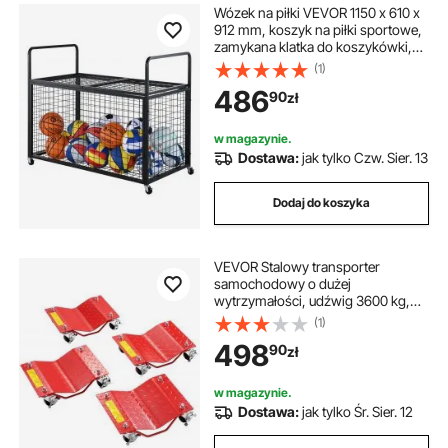
Wózek na piłki VEVOR 1150 x 610 x
912 mm, koszyk na piłki sportowe,
zamykana klatka do koszykówki,
sprzęt sportowy do użytku
(1)
wewnątrz i na zewnątrz, stalowy
486
90
zł
wózek do przechowywania na
kółkach do garażu
w magazynie.
Dostawa:
jak tylko Czw. Sier. 13
Dodaj do koszyka
VEVOR Stalowy transporter
samochodowy o dużej
wytrzymałości, udźwig 3600 kg,
wózek z hamulcami, wózek do
(1)
transportu samochodów,
498
90
zł
ciężarówek, przyczep, motocykli i
łodzi, 4 sztuki, kolor czerwony
w magazynie.
Dostawa:
jak tylko Śr. Sier. 12