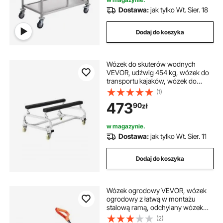
Dostawa:
jak tylko Wt. Sier. 18
Dodaj do koszyka
Wózek do skuterów wodnych
VEVOR, udźwig 454 kg, wózek do
transportu kajaków, wózek do
canoe, przyczepa do łodzi,
(1)
regulowane łóżka piętrowe z 4
473
90
zł
kółkami i 2 hamulcami, wytrzymały
wózek do wodowania kajaków,
skuterów wodnych, łodzi
w magazynie.
motorowych
Dostawa:
jak tylko Wt. Sier. 11
Dodaj do koszyka
Wózek ogrodowy VEVOR, wózek
ogrodowy z łatwą w montażu
stalową ramą, odchylany wózek
transportowy z rozkładaną rączką
(2)