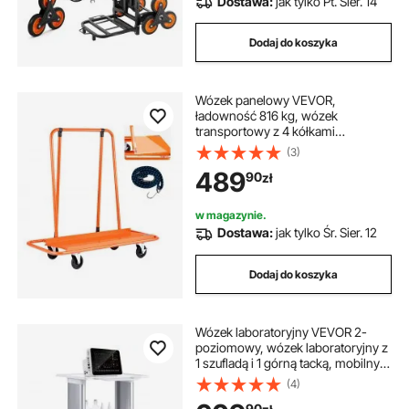
Dostawa:
jak tylko Pt. Sier. 14
Dodaj do koszyka
Wózek panelowy VEVOR,
ładowność 816 kg, wózek
transportowy z 4 kółkami
obrotowymi, wózek panelowy,
(3)
wózek panelowy z pasem
489
90
zł
napinającym, pomoc w transporcie
sklejki, płyt gipsowo-kartonowych,
szkła, pomarańczowy, 1150 x 555 x
w magazynie.
1180 mm
Dostawa:
jak tylko Śr. Sier. 12
Dodaj do koszyka
Wózek laboratoryjny VEVOR 2-
poziomowy, wózek laboratoryjny z
1 szufladą i 1 górną tacką, mobilny
wózek medyczny wykonany z
(4)
tworzywa ABS, wózek
90