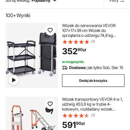
Sortuj według:
Popularny
Filtry
100+
Wyniki
Wózek do serwowania VEVOR
107x17x39 cm Wózek do
sprzątania o udźwigu 74,8 kg
Wózek na kółkach wykonany z
(7)
polipropylenu Wózek
352
90
zł
wielofunkcyjny z 3 przegrodami
Wózek kuchenny z kółkami
obrotowymi Wózek wnękowy
w magazynie.
Wózek warsztatowy Wózek
Dostawa:
jak tylko Sob. Sier. 15
serwisowy
Dodaj do koszyka
Wózek transportowy VEVOR 4 w 1,
udźwig 453,6 kg w trybie 4-
kołowym, rozkładany wózek
transportowy z antypoślizgową
(7)
rączką i kółkami, wózek ręczny ze
591
90
zł
stopu aluminium, wózek
transportowy do przeprowadzek,