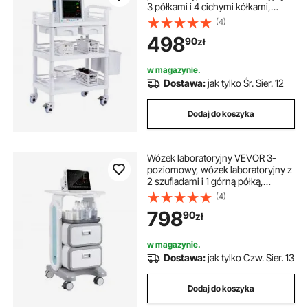
3 półkami i 4 cichymi kółkami,
mobilny wózek medyczny
(4)
wykonany z materiału PP, wózek
498
90
zł
laboratoryjny na kółkach z 3
pojemnikami do laboratorium,
kliniki, szpitala, salonu, biały
w magazynie.
Dostawa:
jak tylko Śr. Sier. 12
Dodaj do koszyka
Wózek laboratoryjny VEVOR 3-
poziomowy, wózek laboratoryjny z
2 szufladami i 1 górną półką,
mobilny wózek medyczny
(4)
wykonany z tworzywa ABS, wózek
798
90
zł
laboratoryjny na kółkach z 4
cichymi kółkami do laboratorium,
kliniki, szpitala, salonu, biały
w magazynie.
Dostawa:
jak tylko Czw. Sier. 13
Dodaj do koszyka