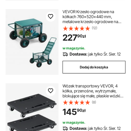
VEVOR Krzesło ogrodowe na
kółkach 760x520x440 mm,
metalowe krzesło ogrodowe na
kółkach, udźwig do 180 kg, krzesło
(12)
na kółkach, wózek i stołek
227
90
zł
ogrodowy na kółkach do trawnika,
patio, ogrodu
w magazynie.
Dostawa:
jak tylko Śr. Sier. 12
Dodaj do koszyka
Wózek transportowy VEVOR, 4
kółka, przenośne, wytrzymałe,
blokujące się małe, płaskie wózki
transportowe do ciężkich mebli, 2
(8)
sztuki, 16" x 11", udźwig 500 funtów,
145
90
zł
kolor czarny
w magazynie.
Dostawa:
jak tylko Śr. Sier. 12