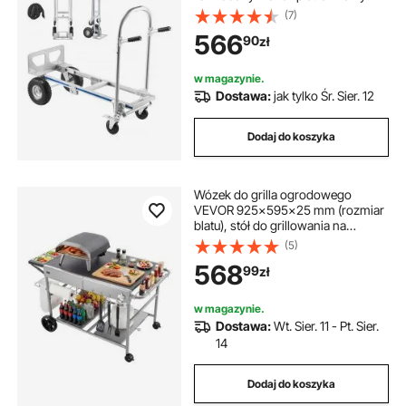
uchwytem antypoślizgowym,
(7)
przenośny wózek ręczny, wózek
566
90
zł
do przeprowadzek, biura,
magazynu, supermarketu
w magazynie.
Dostawa:
jak tylko Śr. Sier. 12
Dodaj do koszyka
Wózek do grilla ogrodowego
VEVOR 925x595x25 mm (rozmiar
blatu), stół do grillowania na
kółkach z 4 pojemnikami na
(5)
przyprawy, kółkami, pokrywkami i
568
99
zł
haczykami, stół do
przygotowywania potraw z grilla,
wózek do serwowania na piknik,
w magazynie.
do kuchni, ogrodu
Dostawa:
Wt. Sier. 11 - Pt. Sier.
14
Dodaj do koszyka