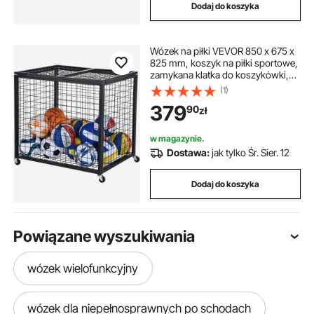
Dodaj do koszyka
Wózek na piłki VEVOR 850 x 675 x
825 mm, koszyk na piłki sportowe,
zamykana klatka do koszykówki,
sprzęt sportowy do użytku
(1)
wewnątrz i na zewnątrz, stalowy
379
90
zł
wózek do przechowywania na
kółkach do garażu
w magazynie.
Dostawa:
jak tylko Śr. Sier. 12
Dodaj do koszyka
Powiązane wyszukiwania
wózek wielofunkcyjny
wózek dla niepełnosprawnych po schodach