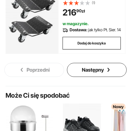
wózek ratunkowy, 4-kołowy
(1)
wózek do transportu opon,
216
90
zł
wytrzymały, mobilny wózek,
stalowy uchwyt na opony,
odpowiedni do samochodów,
w magazynie.
motocykli, pickupów itp.
Dostawa:
jak tylko Pt. Sier. 14
Dodaj do koszyka
Poprzedni
Następny
Może Ci się spodobać
Nowy