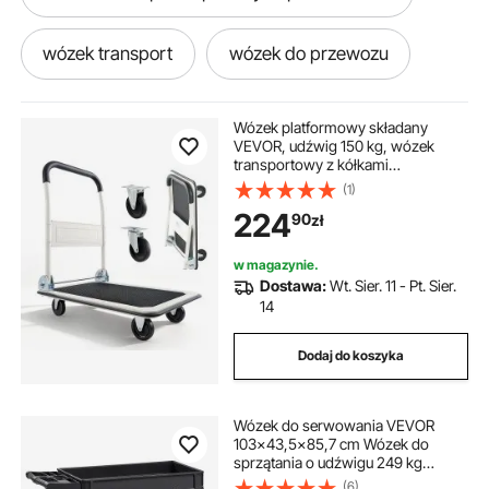
wózek transport
wózek do przewozu
wózek dla niepełnosprawnych
Wózek platformowy składany
VEVOR, udźwig 150 kg, wózek
transportowy z kółkami
wózek z podnośnikiem
wózek do kuchni
obrotowymi, wózek ręczny z
(1)
powłoką antypoślizgową na
224
90
zł
powierzchni ładunkowej, pomoc w
transporcie ułatwiająca
wózek na butle
wózek z podestem
przechowywanie, wózek na
w magazynie.
kółkach 735 x 480 x 825 mm
Dostawa:
Wt. Sier. 11 - Pt. Sier.
Wózek 3-kołowy
wózek na kajaki
14
Dodaj do koszyka
wózek nożycowy
Wózek do serwowania VEVOR
wózek inwalidzki transportowy składany
103x43,5x85,7 cm Wózek do
sprzątania o udźwigu 249 kg
Wózek na kółkach wykonany z
(6)