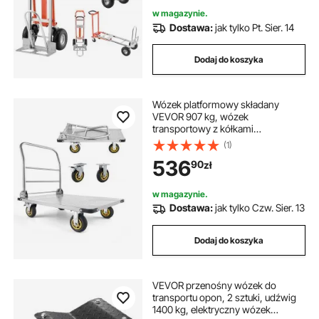
biur i magazynów
w magazynie.
Dostawa:
jak tylko Pt. Sier. 14
Dodaj do koszyka
Wózek platformowy składany
VEVOR 907 kg, wózek
transportowy z kółkami
obrotowymi, wózek ręczny z
(1)
antypoślizgową powierzchnią
536
90
zł
ładunkową, składany wózek
transportowy ułatwiający
przechowywanie, wózek na
w magazynie.
kółkach 900 x 600 mm
Dostawa:
jak tylko Czw. Sier. 13
Dodaj do koszyka
VEVOR przenośny wózek do
transportu opon, 2 sztuki, udźwig
1400 kg, elektryczny wózek