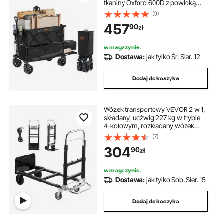
tkaniny Oxford 600D z powłoką
PVC Wózek plażowy
(9)
wodoodporny, odporny na
457
90
zł
promieniowanie UV maks. nośność
204 kg Wózek transportowy Wózek
na sprzęt Wózek ręczny
w magazynie.
Dostawa:
jak tylko Śr. Sier. 12
Dodaj do koszyka
Wózek transportowy VEVOR 2 w 1,
składany, udźwig 227 kg w trybie
4-kołowym, rozkładany wózek
transportowy z regulowanym
(7)
uchwytem, ​​wózek ręczny, wózek
304
90
zł
transportowy do przeprowadzek,
biura, magazynu
w magazynie.
Dostawa:
jak tylko Sob. Sier. 15
Dodaj do koszyka