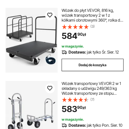
Wózek do płyt VEVOR, 816 kg,
wózek transportowy 2 w 1 z
kółkami obrotowymi 360°, rolka do
płyt, wózek do płyt z 4 bocznymi
(3)
poręczami, pomoc w transporcie
584
90
zł
do fabryk, magazynów, garaży,
czarny, 914 x 610 x 858 mm
w magazynie.
Dostawa:
jak tylko Śr. Sier. 12
Dodaj do koszyka
Wózek transportowy VEVOR 2 w 1
składany o udźwigu 249/363 kg
Wózek transportowy ze stopu
aluminium i stali węglowej ⇋ Wózek
(7)
platformowy do załadunku i
583
90
zł
transportu wewnątrz i na zewnątrz
w magazynie.
Dostawa:
jak tylko Pon. Sier. 10