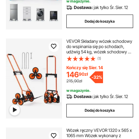
w magazynie.
Dostawa:
jak tylko Śr. Sier. 12
Dodaj do koszyka
VEVOR Składany wózek schodowy
do wspinania się po schodach,
udźwig 54 kg, wózek schodowy z
teleskopową rączką, 6 kółek i 2
(1)
pasami napinającymi, wózek
transportowy, wózek schodowy do
Kończy się Sier. 14
wspinania się po schodach, idealny
146
90
zł
-
32%
do domu, na zakupy i do magazynu
215,90zł
w magazynie.
Dostawa:
jak tylko Śr. Sier. 12
Dodaj do koszyka
Wózek ręczny VEVOR 1320 x 565 x
1065 mm Wózek wykonany z