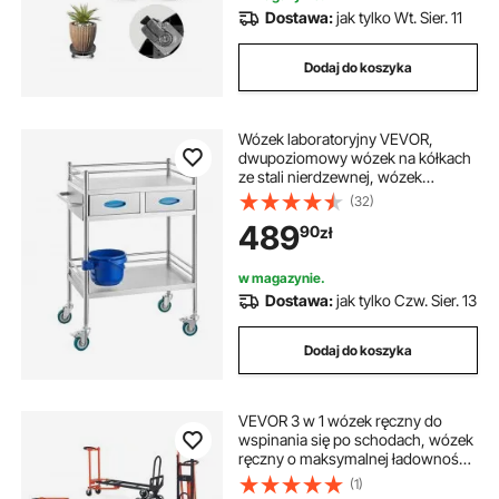
Dostawa:
jak tylko Wt. Sier. 11
Dodaj do koszyka
Wózek laboratoryjny VEVOR,
dwupoziomowy wózek na kółkach
ze stali nierdzewnej, wózek
medyczny z dwiema szufladami,
(32)
wózek stomatologiczny z
489
90
zł
blokowanymi kółkami i wiadrem,
do użytku laboratoryjnego,
szpitalnego i dentystycznego
w magazynie.
Dostawa:
jak tylko Czw. Sier. 13
Dodaj do koszyka
VEVOR 3 w 1 wózek ręczny do
wspinania się po schodach, wózek
ręczny o maksymalnej ładowności
350 kg, składany wózek
(1)
transportowy z uchwytem i