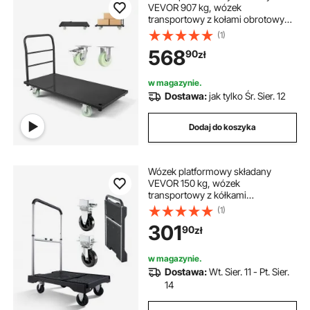
VEVOR 907 kg, wózek
transportowy z kołami obrotowymi
i uchwytem, ​​wózek magazynowy,
(1)
do transportu bagażu, 1220 x 610 x
568
90
zł
815 mm, wózek na kółkach, wózek
przemysłowy do magazynu,
warsztatu, fabryki
w magazynie.
Dostawa:
jak tylko Śr. Sier. 12
Dodaj do koszyka
Wózek platformowy składany
VEVOR 150 kg, wózek
transportowy z kółkami
obrotowymi, wózek ręczny z
(1)
antypoślizgową powierzchnią
301
90
zł
ładunkową i regulowanym
uchwytem, ​​składany wózek
transportowy, wózek na kółkach
w magazynie.
680 x 495 x 1150 mm do
Dostawa:
Wt. Sier. 11 - Pt. Sier.
magazynów
14