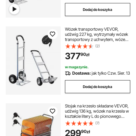
Dodaj do koszyka
Wózek transportowy VEVOR,
udźwig 227 kg, wytrzymały wózek
transportowy z uchwytem, ​​wózek
ręczny ze stopu aluminium z pasem
(2)
mocującym, wózek do składowania
377
90
zł
w domu, biurze lub magazynie, 480
x 500 x 1340 mm
w magazynie.
Dostawa:
jak tylko Czw. Sier. 13
Dodaj do koszyka
Stojak na krzesło składane VEVOR,
udźwig 136 kg, wózek na krzesła w
kształcie litery L do pionowego
ustawienia 25 krzeseł, metalowy
(7)
wózek transportowy z gumowymi
299
90
zł
kółkami, wielofunkcyjny uchwyt na