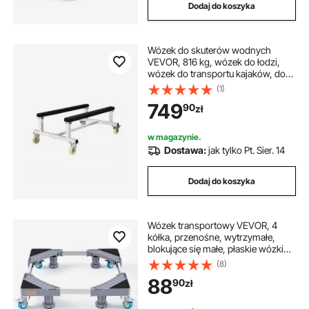
Dodaj do koszyka
Wózek do skuterów wodnych
VEVOR, 816 kg, wózek do łodzi,
wózek do transportu kajaków, do
przemieszczania jednostek
(1)
pływających, stałe miejsce do
749
90
zł
cumowania z 4 obrotowymi
kółkami i 2 hamulcami, wózek do
wodowania kajaków,
w magazynie.
poduszkowców, łodzi motorowych
Dostawa:
jak tylko Pt. Sier. 14
Dodaj do koszyka
Wózek transportowy VEVOR, 4
kółka, przenośne, wytrzymałe,
blokujące się małe, płaskie wózki
transportowe do ciężkich mebli, 2
(8)
sztuki, 16" x 11", udźwig 500 funtów,
88
90
zł
kolor czarny