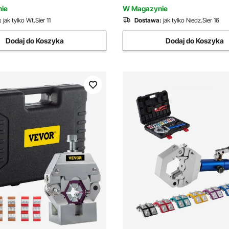
i podwójnych tulejek
ie
W Magazynie
ch oraz tulejek miedzianych
:
jak tylko Wt.Sier 11
Dostawa:
jak tylko Niedz.Sier 16
ych
Dodaj do Koszyka
Dodaj do Koszyka