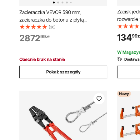
Zacisk jed
Zacieraczka VEVOR 590 mm,
rozwarcie 
zacieraczka do betonu z płytą
sprężynow
zacierającą i 4 ostrzami, zacieraczka do
(36)
szybkozwal
wylewki z 4-suwowym silnikiem
134
2872
99
z
99
zł
zacisk śru
benzynowym o mocy 5,5 KM i
samobloku
regulowanym kątem nachylenia ostrza
W Magazyn
obróbki dr
w zakresie 0–18°, zacieraczka 60–125
Obecnie brak na stanie
Dostawa
obr./min do wyrównywania podłóg na
placach budowy
Pokaż szczegóły
Nowy