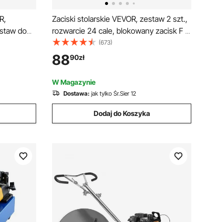
R,
Zaciski stolarskie VEVOR, zestaw 2 szt.,
estaw do
rozwarcie 24 cale, blokowany zacisk F o
acji z 7
udźwigu 600 funtów, głębokość 2,5
(673)
rzędzie do
cala, żeliwo i stal węglowa, łatwe w
88
90
zł
praw
użyciu, obróbka metali
 – w
W Magazynie
Dostawa:
jak tylko Śr.Sier 12
Dodaj do Koszyka