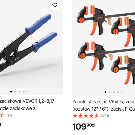
zaciskowe VEVOR 1,2–3,17
Zaciski stolarskie VEVOR, zest
dzie zaciskowe z
(rozstaw 12" / 6"), zacisk F Qu
ami metrycznymi i calowymi,
(14)
nośności 70 kg, głębokość 7
(673)
zaciskowe, szczypce
zaciski plastikowe i stalowe, 
109
ł
90
zł
 prasa do lin stalowych do
metali