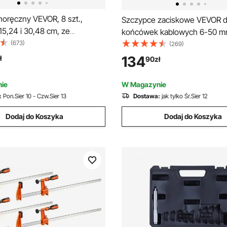
noręczny VEVOR, 8 szt.,
Szczypce zaciskowe VEVOR 
15,24 i 30,48 cm, ze
końcówek kablowych 6-50 m
ymi zaciskami, zacisk
(673)
szczypce zaciskowe do kabli
(269)
niający, siła zacisku 70 kg,
akumulatorowych, zaciskarka
134
ł
90
zł
bowy, konstrukcja
zacisków akumulatorowych, n
jąca, zacisk zaciskowy do
zaciskowe z 6 rozmiarami i 95
ie
W Magazynie
ewna i metalu
pierścieniowymi miedzianymi
:
Pon.Sier 10 - Czw.Sier 13
Dostawa:
jak tylko Śr.Sier 12
zaciskowe do końcówek
Dodaj do Koszyka
pierścieniowych miedzianych,
Dodaj do Koszyka
do kabli