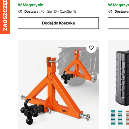
połączeń
owalnych 
W Magazynie
W Magazyn
aluminiowy
Dostawa:
Pon.Sier 10 - Czw.Sier 13
Dostawa
wyżarzan
Dodaj do Koszyka