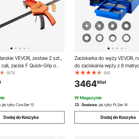
olarskie VEVOR, zestaw 2 szt.,
Zaciskarka do węży VEVOR, n
 cali, zacisk F Quick-Grip o
do zaciskania węży z 8 matryc
30 funtów, głębokość 3,3
zakresem zaciskania od 6 do
(673)
(85)
ik i stal węglowa, obróbka
przewodów olejowych niskieg
3464
ł
90
zł
lor pomarańczowy i czarny
wysokiego ciśnienia, przewo
gazowych/wodnych/klimatyzac
ie
W Magazynie
połączeń kablowych
:
jak tylko Czw.Sier 13
Dostawa:
jak tylko Pt.Sier 14
Dodaj do Koszyka
Dodaj do Koszyka