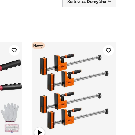
Sortować:
Domyślna
Nowy