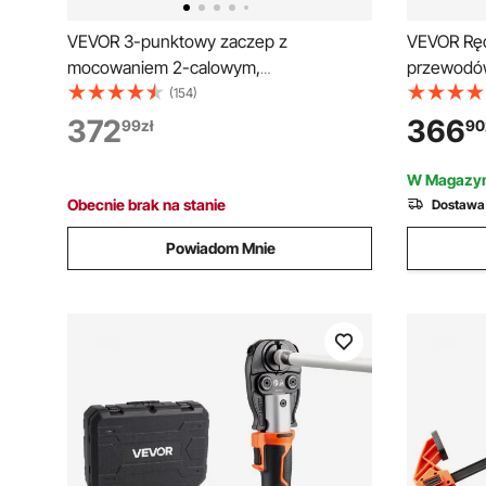
VEVOR 3-punktowy zaczep z
VEVOR Ręc
mocowaniem 2-calowym,
przewodów
szybkozłączny trzypunktowy zaczep z 3
71550 Zes
(154)
zaczepami kulowymi, adapter dyszla
przewodów
372
366
99
zł
90
ciągnika dla kategorii 1, pasuje do
klimatyzac
różnych kompaktowych ciągników
zaciskania
W Magazyn
matrycami
Obecnie brak na stanie
Dostawa
Powiadom Mnie