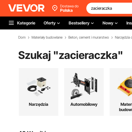
Dostawa do
Polska
Kategorie
Oferty
Bestsellery
Nowy
Ins
Dom
Materiały budowlane
Beton, cement i murarstwo
Narzędzia 
Szukaj "
zacieraczka
"
Narzędzia
Automobilowy
Mater
budow