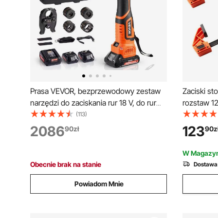
Prasa VEVOR, bezprzewodowy zestaw
Zaciski st
narzędzi do zaciskania rur 18 V, do rur
rozstaw 12
PEX i aluminiowo-plastikowych – ze
udźwigu 3
(113)
szczękami zaciskowymi TH16, TH20,
cala, plast
2086
123
90
zł
90
z
TH26 i TH32, 2 akumulatory 2 Ah,
metali, ko
szybka ładowarka i walizka transportowa
W Magazyn
Obecnie brak na stanie
Dostawa
Powiadom Mnie