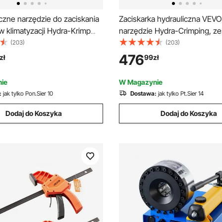
zne narzędzie do zaciskania
Zaciskarka hydrauliczna VEVO
 klimatyzacji Hydra-Krimp
narzędzie Hydra-Crimping, z
taw do ręcznego zaciskania
zaciskania przewodów klimatyz
(203)
(203)
 klimatyzacji Naprawa
wkładkami zatrzaskowymi, na
476
zł
99
zł
ji Ręczne narzędzie do
zaciskania przewodów do na
 przewodów klimatyzacji z 4
samochodowych i klimatyzacji
ie
W Magazynie
zestawie etui
:
jak tylko Pon.Sier 10
Dostawa:
jak tylko Pt.Sier 14
Dodaj do Koszyka
Dodaj do Koszyka