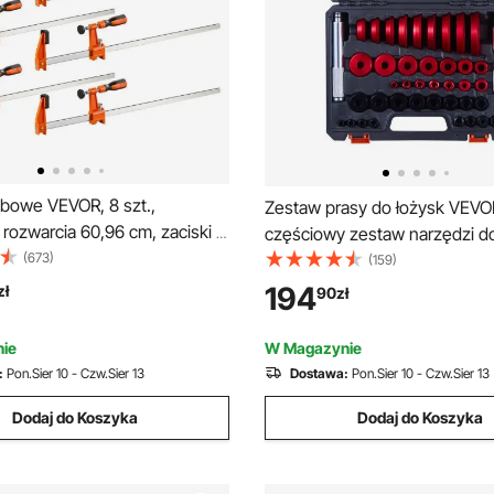
ubowe VEVOR, 8 szt.,
Zestaw prasy do łożysk VEVO
rozwarcia 60,96 cm, zaciski F,
częściowy zestaw narzędzi d
iski zaciskowe z podkładką
(673)
uszczelek bieżni łożysk z 39 tu
(159)
ą i mechanizmem
wałkami zaciskowymi, zestaw
194
zł
90
zł
ącym, żeliwo i stal węglowa,
do montażu tulei, do demonta
 drewna i metalu
montażu, wykonany ze stopu
ie
W Magazynie
aluminium, z walizką
:
Pon.Sier 10 - Czw.Sier 13
Dostawa:
Pon.Sier 10 - Czw.Sier 13
Dodaj do Koszyka
Dodaj do Koszyka