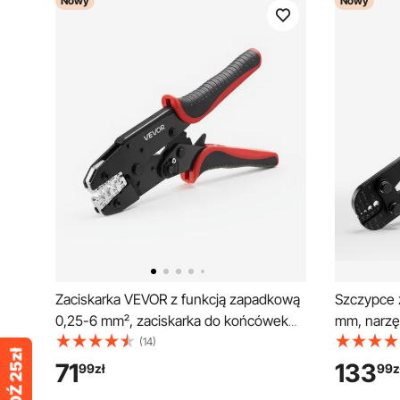
Nowy
Nowy
Zaciskarka VEVOR z funkcją zapadkową
Szczypce 
0,25-6 mm², zaciskarka do końcówek
mm, narzę
kablowych z wyraźnymi oznaczeniami
oznaczeni
(14)
metrycznymi i AWG, szybkie zwalnianie,
szczypce 
71
133
99
zł
99
z
regulowana siła zaciskania do wielu
zaciskowe,