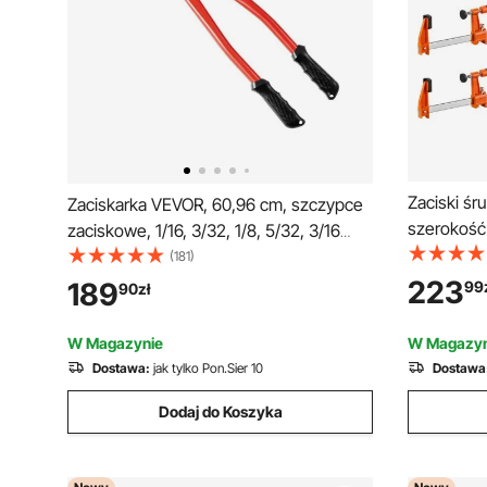
Zaciski śr
Zaciskarka VEVOR, 60,96 cm, szczypce
szerokość 
zaciskowe, 1/16, 3/32, 1/8, 5/32, 3/16
272 kg Zac
cala, 2 w 1, ręczne narzędzie do
(181)
plastikow
zaciskania, szczypce do zaciskania
223
189
99
90
zł
samoblokuj
końcówek kablowych ze stali stopowej,
do obróbki
zestaw szczypiec zaciskowych z
W Magazynie
W Magazyn
izolowaną rękojeścią
Dostawa:
jak tylko Pon.Sier 10
Dostawa
Dodaj do Koszyka