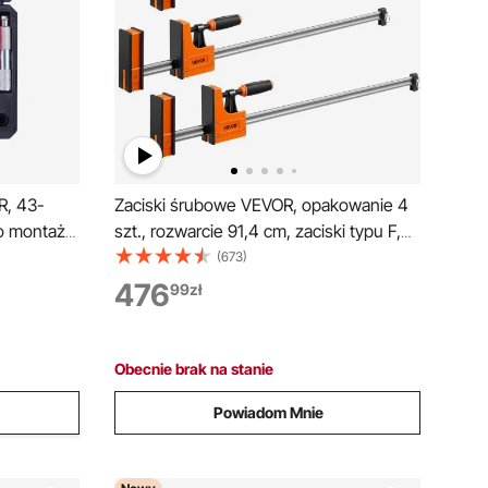
R, 43-
Zaciski śrubowe VEVOR, opakowanie 4
o montażu
szt., rozwarcie 91,4 cm, zaciski typu F,
lejami i
680 kg, funkcja zaciskania/rozpierania w
(673)
 narzędzi
dwóch kierunkach, miękkie gumowe
476
99
zł
żu i
nóżki, pręt ze stali węglowej, do obróbki
drewna i metalu
Obecnie brak na stanie
Powiadom Mnie