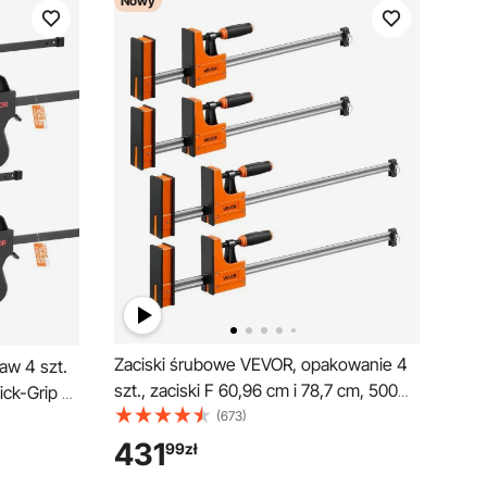
Nowy
Zaciski śrubowe VEVOR, opakowanie 4
aw 4 szt.
szt., zaciski F 60,96 cm i 78,7 cm, 500
ick-Grip o
kg, funkcja zaciskania/rozpierania w
(673)
0 mm,
dwóch kierunkach, miękkie gumowe
obróbka
431
99
zł
nóżki, pręt ze stali węglowej, do obróbki