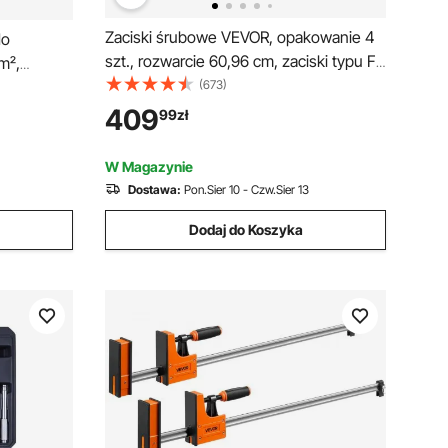
Zaciski śrubowe VEVOR, opakowanie 4
do
szt., rozwarcie 60,96 cm, zaciski typu F,
m²,
680 kg, funkcja zaciskania/rozpierania w
(673)
dwóch kierunkach, miękkie gumowe
 do
409
99
zł
nóżki, pręt ze stali węglowej, do obróbki
arzędzie
drewna i metalu
 złączkami
W Magazynie
, szczypce
Dostawa:
Pon.Sier 10 - Czw.Sier 13
 obcinak
Dodaj do Koszyka