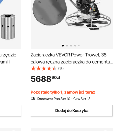
arzędzie
Zacieraczka VEVOR Power Trowel, 38-
ami i
calowa ręczna zacieraczka do cementu
 28 mm, do
z wygładzarką, 6-konna, zasilana
(18)
o i
gazem, wygładzająca powierzchnia
5688
90
zł
dów
betonowa, wytrzymała komercyjna
yjnych i
zacieraczka do betonu z wygładzającą
Pozostało tylko 1, zamów już teraz
krawędzią, pomarańczowa
Dostawa:
Pon.Sier 10 - Czw.Sier 13
Dodaj do Koszyka