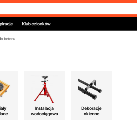
piracje
Klub członków
do betonu
iały
Instalacja
Dekoracje
lane
wodociągowa
okienne